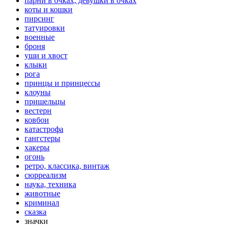
парни в очках, девушки в очках
коты и кошки
пирсинг
татуировки
военные
броня
уши и хвост
клыки
рога
принцы и принцессы
клоуны
пришельцы
вестерн
ковбои
катастрофа
гангстеры
хакеры
огонь
ретро, классика, винтаж
сюрреализм
наука, техника
животные
криминал
сказка
значки