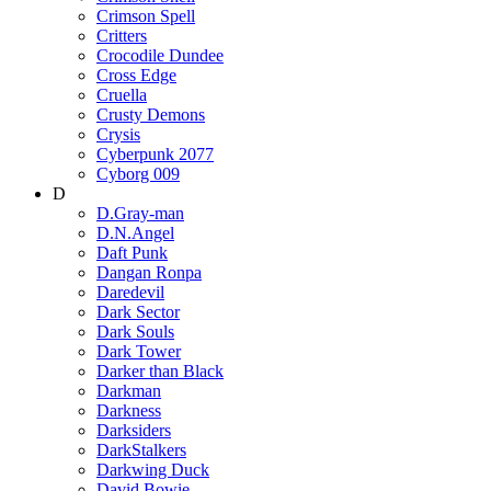
Crimson Spell
Critters
Crocodile Dundee
Cross Edge
Cruella
Crusty Demons
Crysis
Cyberpunk 2077
Cyborg 009
D
D.Gray-man
D.N.Angel
Daft Punk
Dangan Ronpa
Daredevil
Dark Sector
Dark Souls
Dark Tower
Darker than Black
Darkman
Darkness
Darksiders
DarkStalkers
Darkwing Duck
David Bowie