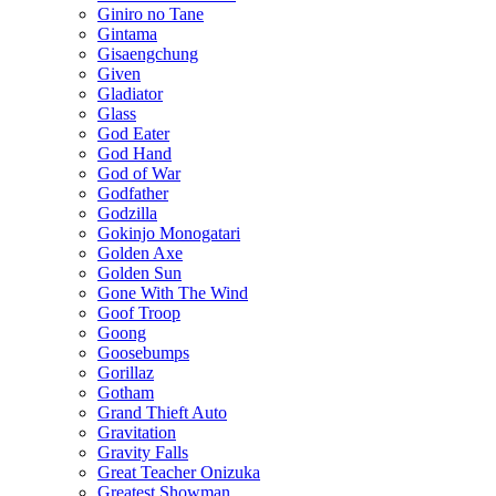
Giniro no Tane
Gintama
Gisaengchung
Given
Gladiator
Glass
God Eater
God Hand
God of War
Godfather
Godzilla
Gokinjo Monogatari
Golden Axe
Golden Sun
Gone With The Wind
Goof Troop
Goong
Goosebumps
Gorillaz
Gotham
Grand Thieft Auto
Gravitation
Gravity Falls
Great Teacher Onizuka
Greatest Showman