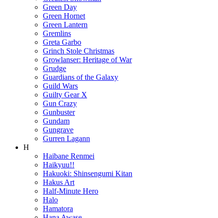
Green Day
Green Hornet
Green Lantern
Gremlins
Greta Garbo
Grinch Stole Christmas
Growlanser: Heritage of War
Grudge
Guardians of the Galaxy
Guild Wars
Guilty Gear X
Gun Crazy
Gunbuster
Gundam
Gungrave
Gurren Lagann
H
Haibane Renmei
Haikyuu!!
Hakuoki: Shinsengumi Kitan
Hakus Art
Half-Minute Hero
Halo
Hamatora
Hana Awase