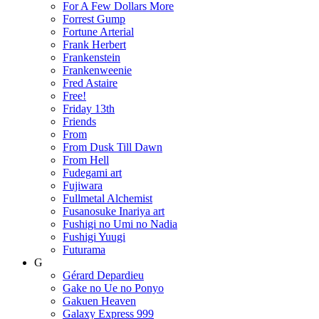
For A Few Dollars More
Forrest Gump
Fortune Arterial
Frank Herbert
Frankenstein
Frankenweenie
Fred Astaire
Free!
Friday 13th
Friends
From
From Dusk Till Dawn
From Hell
Fudegami art
Fujiwara
Fullmetal Alchemist
Fusanosuke Inariya art
Fushigi no Umi no Nadia
Fushigi Yuugi
Futurama
G
Gérard Depardieu
Gake no Ue no Ponyo
Gakuen Heaven
Galaxy Express 999