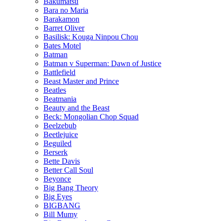
Bakumatsu
Bara no Maria
Barakamon
Barret Oliver
Basilisk: Kouga Ninpou Chou
Bates Motel
Batman
Batman v Superman: Dawn of Justice
Battlefield
Beast Master and Prince
Beatles
Beatmania
Beauty and the Beast
Beck: Mongolian Chop Squad
Beelzebub
Beetlejuice
Beguiled
Berserk
Bette Davis
Better Call Soul
Beyonce
Big Bang Theory
Big Eyes
BIGBANG
Bill Mumy