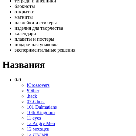
тетради и дневники
блокноты
открытки
магниты
наклейки и стикеры
изделия для творчества
календари
плакаты и постеры
подарочная упаковка
экспериментальные решения
Названия
0-9
!Crossovers
!Other
.hack
07-Ghost
101 Dalmatians
10th Kingdom
11 eyes
12 Angry Men
12 месяцев
12 стульев