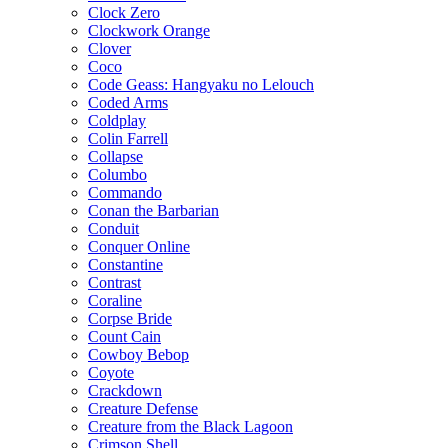
Clock Zero
Clockwork Orange
Clover
Coco
Code Geass: Hangyaku no Lelouch
Coded Arms
Coldplay
Colin Farrell
Collapse
Columbo
Commando
Conan the Barbarian
Conduit
Conquer Online
Constantine
Contrast
Coraline
Corpse Bride
Count Cain
Cowboy Bebop
Coyote
Crackdown
Creature Defense
Creature from the Black Lagoon
Crimson Shell