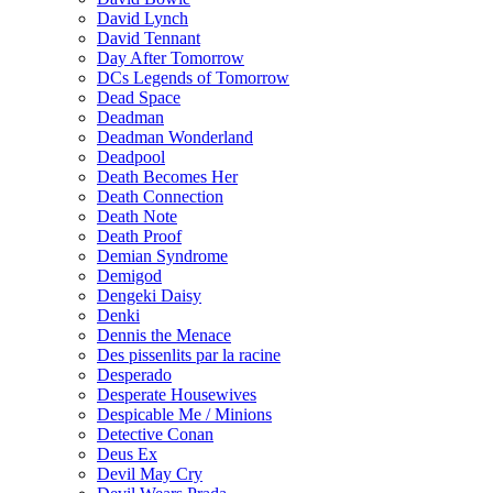
David Lynch
David Tennant
Day After Tomorrow
DCs Legends of Tomorrow
Dead Space
Deadman
Deadman Wonderland
Deadpool
Death Becomes Her
Death Connection
Death Note
Death Proof
Demian Syndrome
Demigod
Dengeki Daisy
Denki
Dennis the Menace
Des pissenlits par la racine
Desperado
Desperate Housewives
Despicable Me / Minions
Detective Conan
Deus Ex
Devil May Cry