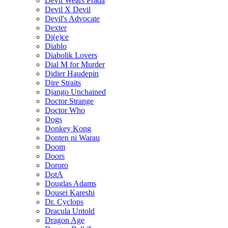
Devil Wears Prada
Devil X Devil
Devil's Advocate
Dexter
Di(e)ce
Diablo
Diabolik Lovers
Dial M for Murder
Didier Haudepin
Dire Straits
Django Unchained
Doctor Strange
Doctor Who
Dogs
Donkey Kong
Donten ni Warau
Doom
Doors
Dororo
DotA
Douglas Adams
Dousei Kareshi
Dr. Cyclops
Dracula Untold
Dragon Age