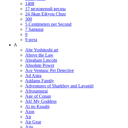
1408
17 мгновений весны
24 Jikan Eikyou Chuu
300
5 Centimeters per Second
7 Samurai
9
9 рота
A
Abe Yoshitoshi art
Above the Law
Abraham Lincoln
Absolute Power
Ace Ventura: Pet Detective
Ad Astra
Addams Family
Adventures of Sharkboy and Lavagirl
Afrosamurai
Age of Conan
Ah! My Goddess
Ai no Kusabi
Aion
Air
Air Gear
Ajin