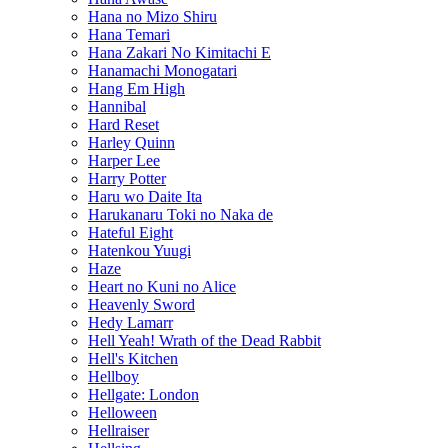
Hana no Mizo Shiru
Hana Temari
Hana Zakari No Kimitachi E
Hanamachi Monogatari
Hang Em High
Hannibal
Hard Reset
Harley Quinn
Harper Lee
Harry Potter
Haru wo Daite Ita
Harukanaru Toki no Naka de
Hateful Eight
Hatenkou Yuugi
Haze
Heart no Kuni no Alice
Heavenly Sword
Hedy Lamarr
Hell Yeah! Wrath of the Dead Rabbit
Hell's Kitchen
Hellboy
Hellgate: London
Helloween
Hellraiser