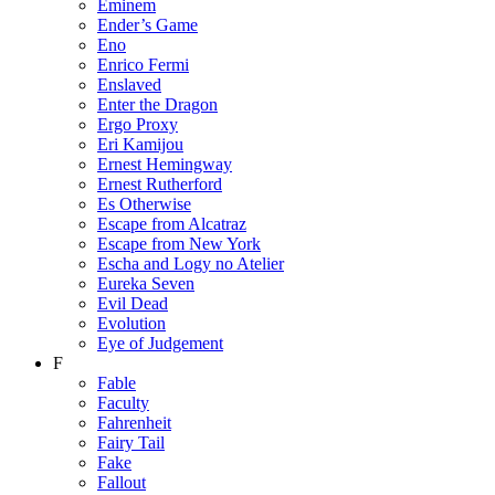
Eminem
Ender’s Game
Eno
Enrico Fermi
Enslaved
Enter the Dragon
Ergo Proxy
Eri Kamijou
Ernest Hemingway
Ernest Rutherford
Es Otherwise
Escape from Alcatraz
Escape from New York
Escha and Logy no Atelier
Eureka Seven
Evil Dead
Evolution
Eye of Judgement
F
Fable
Faculty
Fahrenheit
Fairy Tail
Fake
Fallout