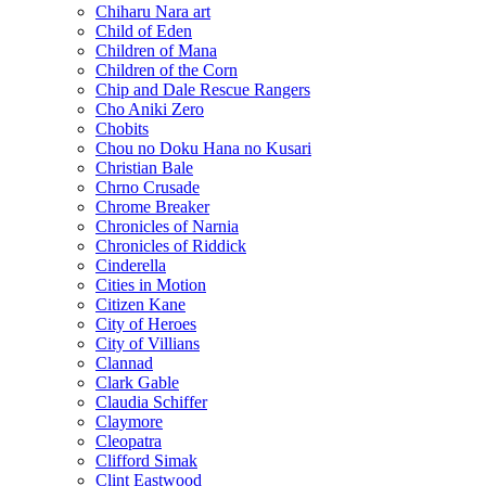
Chiharu Nara art
Child of Eden
Children of Mana
Children of the Corn
Chip and Dale Rescue Rangers
Cho Aniki Zero
Chobits
Chou no Doku Hana no Kusari
Christian Bale
Chrno Crusade
Chrome Breaker
Chronicles of Narnia
Chronicles of Riddick
Cinderella
Cities in Motion
Citizen Kane
City of Heroes
City of Villians
Clannad
Clark Gable
Claudia Schiffer
Claymore
Cleopatra
Clifford Simak
Clint Eastwood