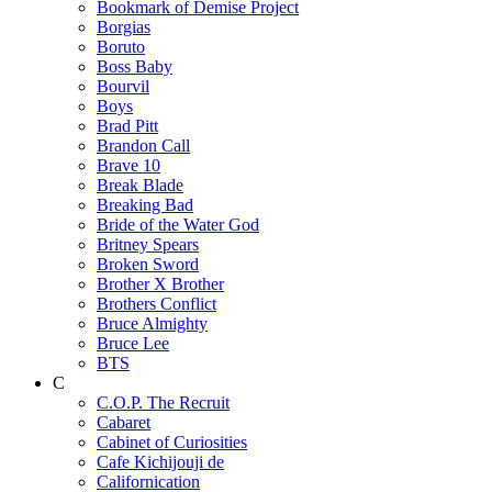
Bookmark of Demise Project
Borgias
Boruto
Boss Baby
Bourvil
Boys
Brad Pitt
Brandon Call
Brave 10
Break Blade
Breaking Bad
Bride of the Water God
Britney Spears
Broken Sword
Brother X Brother
Brothers Conflict
Bruce Almighty
Bruce Lee
BTS
C
C.O.P. The Recruit
Cabaret
Cabinet of Curiosities
Cafe Kichijouji de
Californication