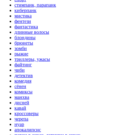
стимпанк, парапанк
киберпанк
мистика
фентези
фантастика
длинные волосы
блондины
брюнеты
зомби
рыжие
триллеры, ужасы
файтинг
чиби
детектив
комедия
сёнен
комиксы
манхва
дисней
кавай
кроссоверы
черепа
нуар
апокалипсис