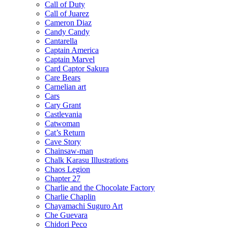
Call of Duty
Call of Juarez
Cameron Diaz
Candy Candy
Cantarella
Captain America
Captain Marvel
Card Captor Sakura
Care Bears
Carnelian art
Cars
Cary Grant
Castlevania
Catwoman
Cat’s Return
Cave Story
Chainsaw-man
Chalk Karasu Illustrations
Chaos Legion
Chapter 27
Charlie and the Chocolate Factory
Charlie Chaplin
Chayamachi Suguro Art
Che Guevara
Chidori Peco