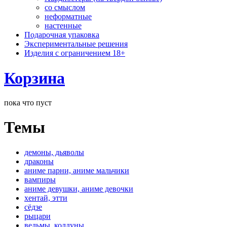
со смыслом
неформатные
настенные
Подарочная упаковка
Экспериментальные решения
Изделия с ограничением 18+
Корзина
пока что пуст
Темы
демоны, дьяволы
драконы
аниме парни, аниме мальчики
вампиры
аниме девушки, аниме девочки
хентай, этти
сёдзе
рыцари
ведьмы, колдуны