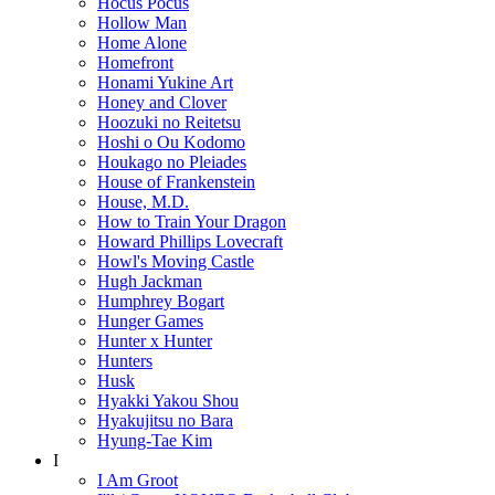
Hocus Pocus
Hollow Man
Home Alone
Homefront
Honami Yukine Art
Honey and Clover
Hoozuki no Reitetsu
Hoshi o Ou Kodomo
Houkago no Pleiades
House of Frankenstein
House, M.D.
How to Train Your Dragon
Howard Phillips Lovecraft
Howl's Moving Castle
Hugh Jackman
Humphrey Bogart
Hunger Games
Hunter x Hunter
Hunters
Husk
Hyakki Yakou Shou
Hyakujitsu no Bara
Hyung-Tae Kim
I
I Am Groot