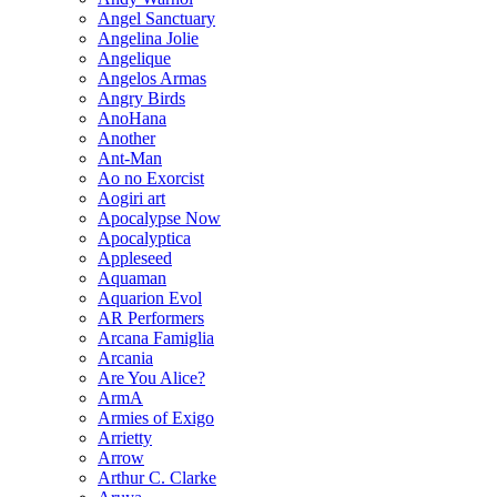
Angel Sanctuary
Angelina Jolie
Angelique
Angelos Armas
Angry Birds
AnoHana
Another
Ant-Man
Ao no Exorcist
Aogiri art
Apocalypse Now
Apocalyptica
Appleseed
Aquaman
Aquarion Evol
AR Performers
Arcana Famiglia
Arcania
Are You Alice?
ArmA
Armies of Exigo
Arrietty
Arrow
Arthur C. Clarke