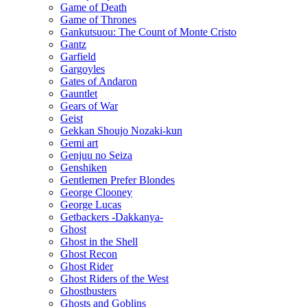
Game of Death
Game of Thrones
Gankutsuou: The Count of Monte Cristo
Gantz
Garfield
Gargoyles
Gates of Andaron
Gauntlet
Gears of War
Geist
Gekkan Shoujo Nozaki-kun
Gemi art
Genjuu no Seiza
Genshiken
Gentlemen Prefer Blondes
George Clooney
George Lucas
Getbackers -Dakkanya-
Ghost
Ghost in the Shell
Ghost Recon
Ghost Rider
Ghost Riders of the West
Ghostbusters
Ghosts and Goblins