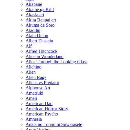
Akabane
Akame ga Kill!
Akasia art
Akira Banpai art
Akuma de Soro
Aladdin
Alain Delon
Albert Einstein
Alf
Alfred Hitchcock
Alice in Wonderland
Alice Through the Looking Glass
Alichino
Alien
Alien Rage
Aliens vs Predator
Alphonse Art
Amatsuki
Ameli
American Dad
American Horror Story
American Psycho
Amnesia
Anata no Tonari ni Suwarasete
Andy Warhol