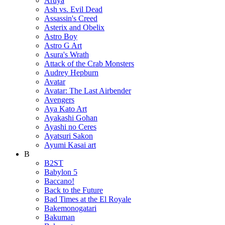
Aruya
Ash vs. Evil Dead
Assassin's Creed
Asterix and Obelix
Astro Boy
Astro G Art
Asura's Wrath
Attack of the Crab Monsters
Audrey Hepburn
Avatar
Avatar: The Last Airbender
Avengers
Aya Kato Art
Ayakashi Gohan
Ayashi no Ceres
Ayatsuri Sakon
Ayumi Kasai art
B
B2ST
Babylon 5
Baccano!
Back to the Future
Bad Times at the El Royale
Bakemonogatari
Bakuman