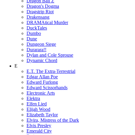
Dragon Ball Z
Dragon's Dogma
Dragstrip Riot
Drakensang
DRAMAtical Murder
DuckTales
Dumbo
Dune
Dungeon Siege
Durarara!!
Dylan and Cole Sprouse
Dynamic Chord
E
E.T. The Extra-Terrestrial
Edgar Allan Poe
Edward Furlong
Edward Scissorhands
Electronic Arts
Elektra
Elfen Lied
Elijah Wood
Elizabeth Taylor
Elvira, Mistress of the Dark
Elvis Presley
Emerald City