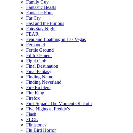
Family Guy
Fantastic Beasts
Fantastic Four
Far Cry
Fast and the Furious
Fate/Stay Night
FEAR
Fear and Loathing in Las Vegas
Fernandel
Fertile Ground
Fifth Element
Fight Club
Final Destination
Final Fantasy
Finding Nemo
Finding Neverland
Fire Emblem
Fire King
Firefox
First Squad: The Moment Of Truth
Five Nights at Freddy's
Flash
FLCL
Flintstones
Flu Bird Horror