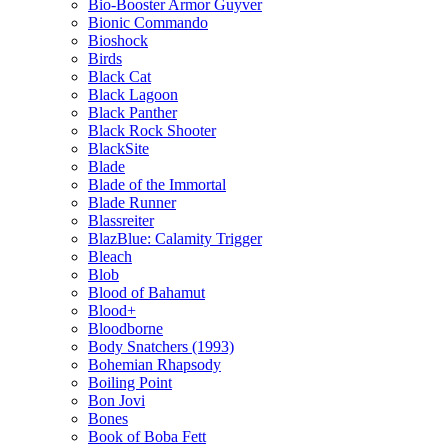
Bio-Booster Armor Guyver
Bionic Commando
Bioshock
Birds
Black Cat
Black Lagoon
Black Panther
Black Rock Shooter
BlackSite
Blade
Blade of the Immortal
Blade Runner
Blassreiter
BlazBlue: Calamity Trigger
Bleach
Blob
Blood of Bahamut
Blood+
Bloodborne
Body Snatchers (1993)
Bohemian Rhapsody
Boiling Point
Bon Jovi
Bones
Book of Boba Fett