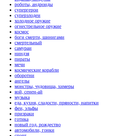
роботы, андроиды
супергерои
суперзлодеи
холодное оружие
огнестрельное оружие
космос
боги смерти, шинигами
смертельный
самураи
ниндзя
пираты
мечи
космические корабли
оборотни
ангелы
монстры, чудовища, химеры
яой, сенен-ай
музыка
еда, кухня, сладости, пряности, напитки
феи, эльфы
призраки
готика
новый год, рождество
автомобили, гонки
спорт