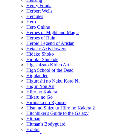
Hellsing
Henry Fonda
Herbert Wells
Hercules
Hero
Hero Online
Heroes of Might and Magic
Heroes of Ruin
Heroic Legend of Arislan
Hetalia: Axis Powers
Hidako Shoko
Hidoku Shinaide
Higashizato Kirico Art
High School of the Dead
Highlander
Higurashi no Naku Koro Ni
Higuri You Art
Hiiro no Kakera
Hikaru no Go
Hirunaka no Ryuusei
Hisui no Shizuku Hiiro no Kakera 2
Hitchhiker's Guide to the Galaxy
Hitman
Hitman's Bodyguard
Hobbit