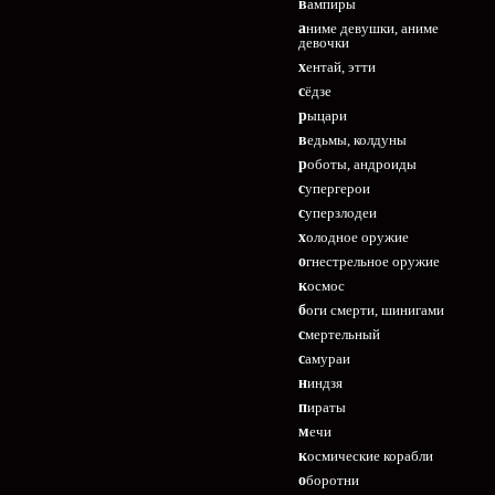
вампиры
аниме девушки, аниме
девочки
хентай, этти
сёдзе
рыцари
ведьмы, колдуны
роботы, андроиды
супергерои
суперзлодеи
холодное оружие
огнестрельное оружие
космос
боги смерти, шинигами
смертельный
самураи
ниндзя
пираты
мечи
космические корабли
оборотни