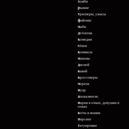
зомби
рыжие
триллеры, ужасы
файтинг
чиби
детектив
комедия
сёнен
комиксы
манхва
дисней
кавай
кроссоверы
черепа
нуар
апокалипсис
парни в очках, девушки в
очках
коты и кошки
пирсинг
татуировки