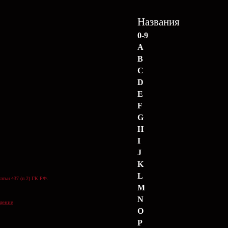
Названия
0-9
A
B
C
D
E
F
G
H
I
J
K
L
атьи 437 (п.2) ГК РФ.
M
N
щение
O
P