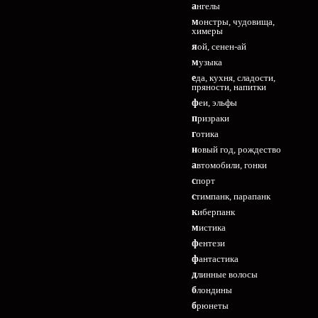
ангелы
монстры, чудовища,
химеры
яой, сенен-ай
музыка
еда, кухня, сладости,
пряности, напитки
феи, эльфы
призраки
готика
новый год, рождество
автомобили, гонки
спорт
стимпанк, парапанк
киберпанк
мистика
фентези
фантастика
длинные волосы
блондины
брюнеты