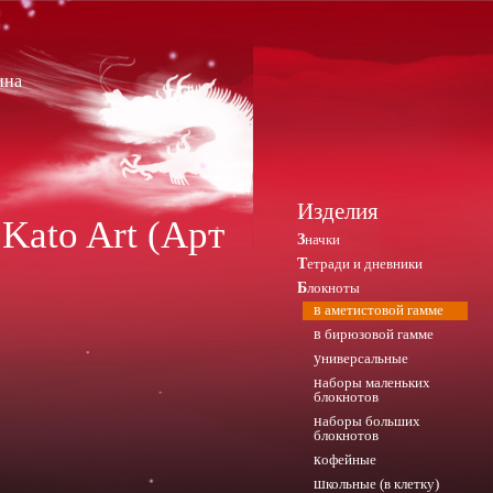
ина
Изделия
 Kato Art
(Арт
Значки
Тетради и дневники
Блокноты
в аметистовой гамме
в бирюзовой гамме
универсальные
наборы маленьких
блокнотов
наборы больших
блокнотов
кофейные
школьные (в клетку)