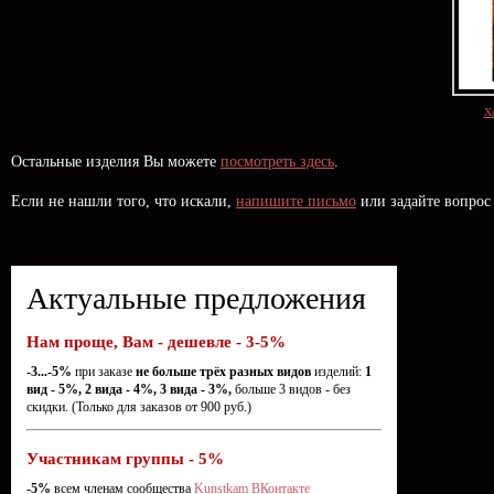
Ха
Остальные изделия Вы можете
посмотреть здесь
.
Если не нашли того, что искали,
напишите письмо
или задайте вопрос
Актуальные предложения
Нам проще, Вам - дешевле - 3-5%
-3...-5%
при заказе
не больше трёх разных видов
изделий:
1
вид - 5%, 2 вида - 4%, 3 вида - 3%,
больше 3 видов - без
скидки. (Только для заказов от 900 руб.)
Участникам группы - 5%
-5%
всем членам сообщества
Kunstkam ВКонтакте