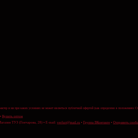
актер и ни при каких условиях не может являеться публичной офертой (как определено в положениях Ст
•
Купить оптом
Магазин ТУЗ (Гончарова, 28) • E-mail:
verfurt@mail.ru
•
Группа ВКонтакте
•
Отправить сооб