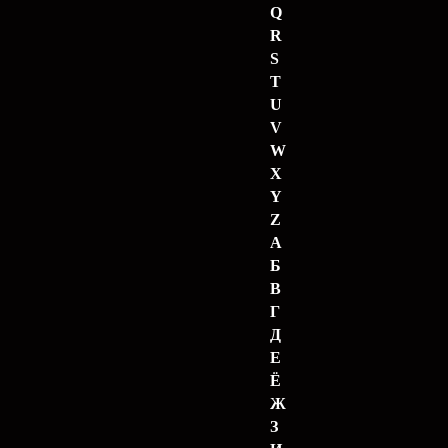
Q
R
S
T
U
V
W
X
Y
Z
А
Б
В
Г
Д
Е
Ё
Ж
З