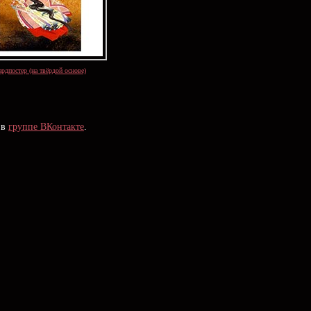
рдпостер (на твёрдой основе)
 в
группе ВКонтакте
.