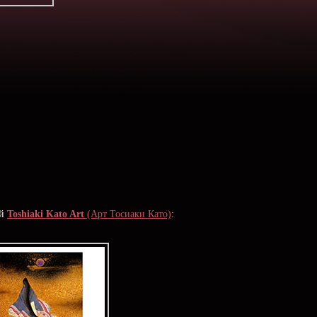
ой
Toshiaki Kato Art
(Арт Тосиаки Като)
: