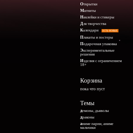
Открытки
Магниты
Наклейки и стикеры
Для творчества
Календари
ЕСТЬ НОВЫЕ
Плакаты и постеры
Подарочная упаковка
Экспериментальные
решения
Изделия с ограничением
18+
Корзина
пока что пуст
Темы
демоны, дьяволы
драконы
аниме парни, аниме
мальчики