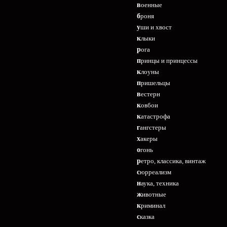
военные
броня
уши и хвост
клыки
рога
принцы и принцессы
клоуны
пришельцы
вестерн
ковбои
катастрофа
гангстеры
хакеры
огонь
ретро, классика, винтаж
сюрреализм
наука, техника
животные
криминал
сказка