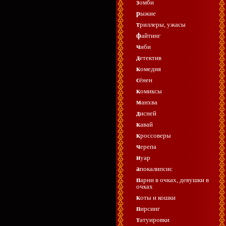
зомби
рыжие
триллеры, ужасы
файтинг
чиби
детектив
комедия
сёнен
комиксы
манхва
дисней
кавай
кроссоверы
черепа
нуар
апокалипсис
парни в очках, девушки в
очках
коты и кошки
пирсинг
татуировки