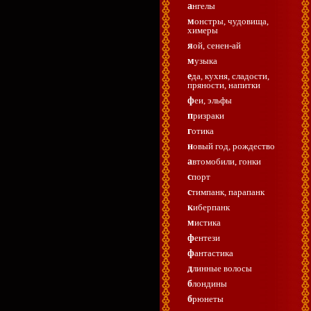
ангелы
монстры, чудовища,
химеры
яой, сенен-ай
музыка
еда, кухня, сладости,
пряности, напитки
феи, эльфы
призраки
готика
новый год, рождество
автомобили, гонки
спорт
стимпанк, парапанк
киберпанк
мистика
фентези
фантастика
длинные волосы
блондины
брюнеты