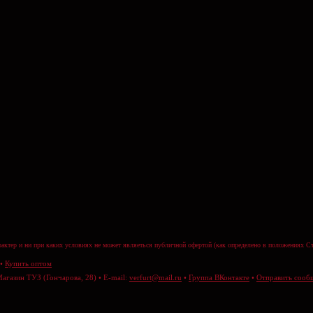
актер и ни при каких условиях не может являеться публичной офертой (как определено в положениях Ст
•
Купить оптом
Магазин ТУЗ (Гончарова, 28) • E-mail:
verfurt@mail.ru
•
Группа ВКонтакте
•
Отправить сооб