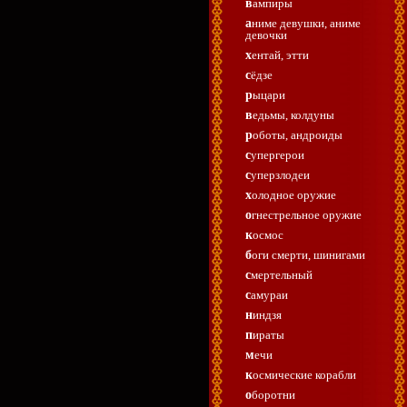
вампиры
аниме девушки, аниме
девочки
хентай, этти
сёдзе
рыцари
ведьмы, колдуны
роботы, андроиды
супергерои
суперзлодеи
холодное оружие
огнестрельное оружие
космос
боги смерти, шинигами
смертельный
самураи
ниндзя
пираты
мечи
космические корабли
оборотни