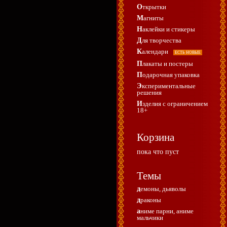
Открытки
Магниты
Наклейки и стикеры
Для творчества
Календари
ЕСТЬ НОВЫЕ
Плакаты и постеры
Подарочная упаковка
Экспериментальные
решения
Изделия с ограничением
18+
Корзина
пока что пуст
Темы
демоны, дьяволы
драконы
аниме парни, аниме
мальчики