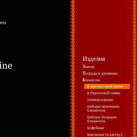
ина
Изделия
ine
Значки
Тетради и дневники
Блокноты
в аметистовой гамме
в бирюзовой гамме
универсальные
наборы маленьких
блокнотов
наборы больших
блокнотов
кофейные
школьные (в клетку)