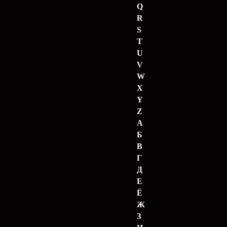
Q
R
S
T
U
V
W
X
Y
Z
А
Б
В
Г
Д
Е
Ё
Ж
З