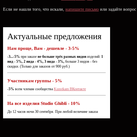
Если не нашли того, что искали,
напишите письмо
или задайте вопрос
Актуальные предложения
Нам проще, Вам - дешевле - 3-5%
-3...-5%
при заказе
не больше трёх разных видов
изделий:
1
вид - 5%, 2 вида - 4%, 3 вида - 3%,
больше 3 видов - без
скидки. (Только для заказов от 900 руб.)
Участникам группы - 5%
-5%
всем членам сообщества
Kunstkam ВКонтакте
На все изделия Studio Ghibli - 10%
До 12 часов ночи 30 сентября. При любой величине заказа