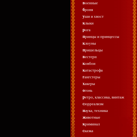
военные
броня
уши и хвост
клыки
рога
принцы и принцессы
клоуны
пришельцы
вестерн
ковбои
катастрофа
гангстеры
хакеры
огонь
ретро, классика, винтаж
сюрреализм
наука, техника
животные
криминал
сказка