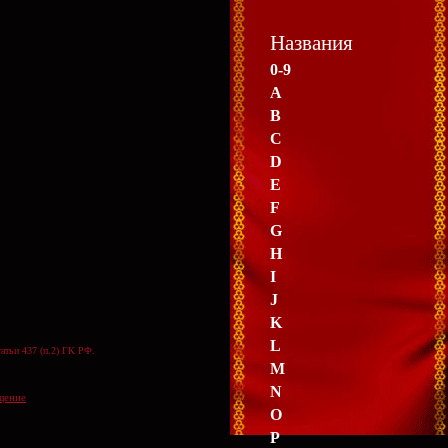
Названия
0-9
A
B
C
D
E
F
G
H
I
J
K
L
атьи 437 (п.2) ГК РФ.
M
N
щение
O
P