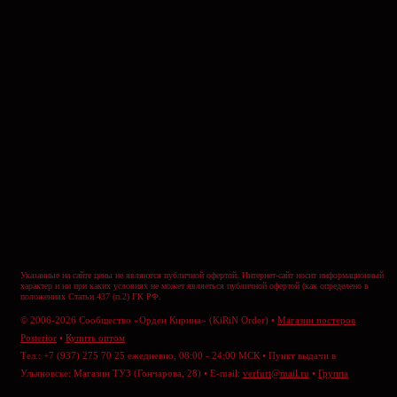
Указанные на сайте цены не являются публичной офертой. Интернет-сайт носит информационный
характер и ни при каких условиях не может являеться публичной офертой (как определено в
положениях Статьи 437 (п.2) ГК РФ.
© 2006-2026 Сообщество «Орден Кирина» (KiRiN Order) •
Магазин постеров
Posterior
•
Купить оптом
Тел.: +7 (937) 275 70 25 ежедневно, 08:00 - 24:00 МСК • Пункт выдачи в
Ульяновске: Магазин ТУЗ (Гончарова, 28) • E-mail:
verfurt@mail.ru
•
Группа
ВКонтакте
•
Отправить сообщение