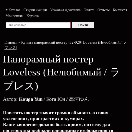
≡ Каталог
Скидки и акции
Упаковка и доставка
Оплата
Отзывы
Контакты
Мои заказы
Корзина
Главная
»
Купить панорамный постер [32-020] Loveless (Нелюбимый / ラ
ブレス)
Панорамный постер
Loveless
(Нелюбимый / ラ
ブレス)
Автор:
Kouga Yun
/ Кога Юн / 高河ゆん
Повесить постер значит громко объявить о своих
увлечениях, пристрастиях и кумирах.
Ваше заявление должно быть ярким, поэтому для
постеров мы выбрали панорамные изображения со