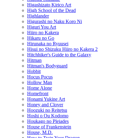
Higashizato Kirico Art
High School of the Dead
Highlander
Higurashi no Naku Koro Ni
Higuri You Art
Hiiro no Kakera
Hikaru no Go
Hirunaka no Ryuusei
Hisui no Shizuku Hiiro no Kakera 2
Hitchhiker's Guide to the Galaxy
Hitman
Hitman's Bodyguard
Hobbit
Hocus Pocus
Hollow Man
Home Alone
Homefront
Honami Yukine Art
Honey and Clover
Hoozuki no Reitetsu
Hoshi o Ou Kodomo
Houkago no Pleiades
House of Frankenstein
House, M.D.
How to Train Your Dragon