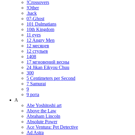
!Crossovers
!Other
.hack
07-Ghost
101 Dalmatians
10th Kingdom
11 eyes
12 Angry Men
12 месяцев
12 стульев
1408
17 мгновений весны
24 Jikan Eikyou Chuu
300
5 Centimeters per Second
7 Samurai
9
9 рота
A
Abe Yoshitoshi art
Above the Law
Abraham Lincoln
Absolute Power
Ace Ventura: Pet Detective
Ad Astra