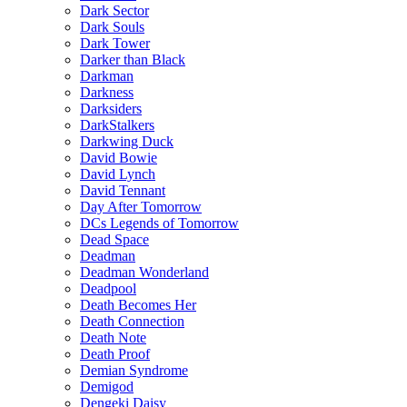
Dark Sector
Dark Souls
Dark Tower
Darker than Black
Darkman
Darkness
Darksiders
DarkStalkers
Darkwing Duck
David Bowie
David Lynch
David Tennant
Day After Tomorrow
DCs Legends of Tomorrow
Dead Space
Deadman
Deadman Wonderland
Deadpool
Death Becomes Her
Death Connection
Death Note
Death Proof
Demian Syndrome
Demigod
Dengeki Daisy