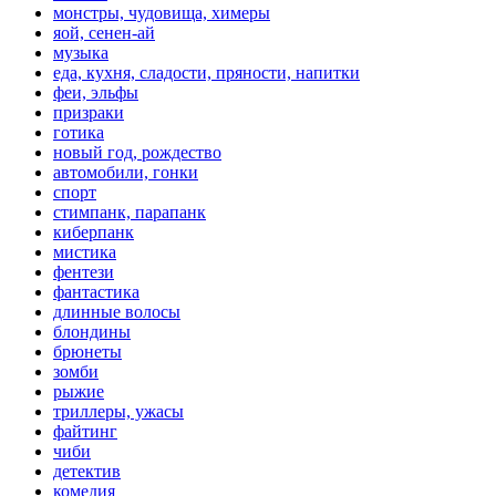
монстры, чудовища, химеры
яой, сенен-ай
музыка
еда, кухня, сладости, пряности, напитки
феи, эльфы
призраки
готика
новый год, рождество
автомобили, гонки
спорт
стимпанк, парапанк
киберпанк
мистика
фентези
фантастика
длинные волосы
блондины
брюнеты
зомби
рыжие
триллеры, ужасы
файтинг
чиби
детектив
комедия