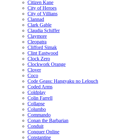
Citizen Kane
City of Heroes
City of Villians
Clannad
Clark Gable
Claudia Schiffer
Claymore
Cleopatra
Clifford Simak
Clint Eastwood
Clock Zero
Clockwork Orange
Clover
Coco
Code Geass: Hangyaku no Lelouch
Coded Arms
Coldplay
Colin Farrell
Collapse
Columbo
Commando
Conan the Barbarian
Conduit
Conquer Online
Constantine