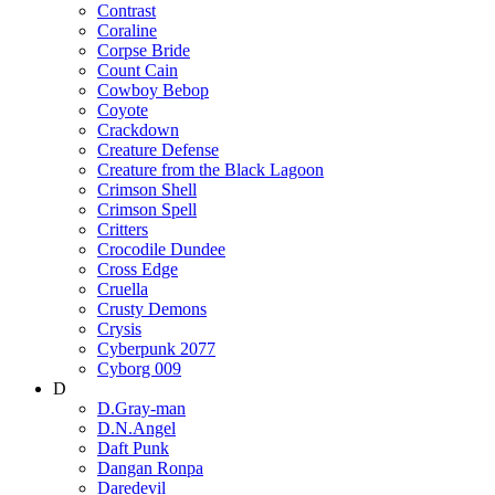
Contrast
Coraline
Corpse Bride
Count Cain
Cowboy Bebop
Coyote
Crackdown
Creature Defense
Creature from the Black Lagoon
Crimson Shell
Crimson Spell
Critters
Crocodile Dundee
Cross Edge
Cruella
Crusty Demons
Crysis
Cyberpunk 2077
Cyborg 009
D
D.Gray-man
D.N.Angel
Daft Punk
Dangan Ronpa
Daredevil