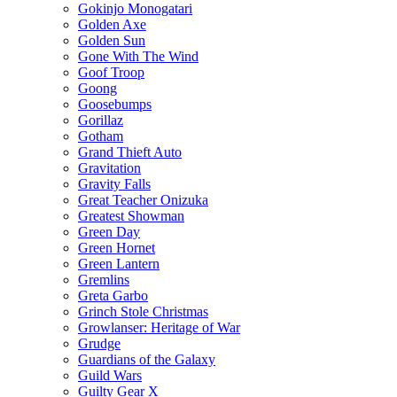
Gokinjo Monogatari
Golden Axe
Golden Sun
Gone With The Wind
Goof Troop
Goong
Goosebumps
Gorillaz
Gotham
Grand Thieft Auto
Gravitation
Gravity Falls
Great Teacher Onizuka
Greatest Showman
Green Day
Green Hornet
Green Lantern
Gremlins
Greta Garbo
Grinch Stole Christmas
Growlanser: Heritage of War
Grudge
Guardians of the Galaxy
Guild Wars
Guilty Gear X