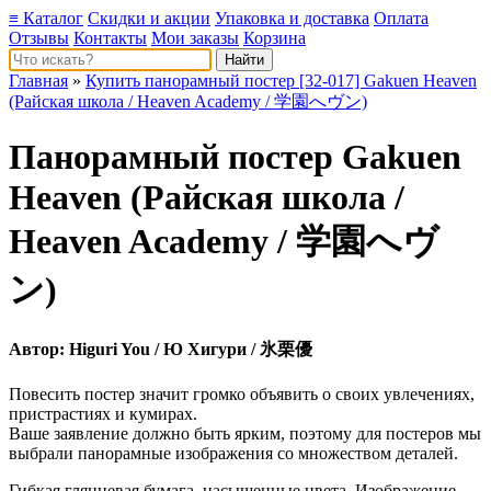
≡ Каталог
Скидки и акции
Упаковка и доставка
Оплата
Отзывы
Контакты
Мои заказы
Корзина
Главная
»
Купить панорамный постер [32-017] Gakuen Heaven
(Райская школа / Heaven Academy / 学園へヴン)
Панорамный постер
Gakuen
Heaven
(Райская школа /
Heaven Academy / 学園へヴ
ン)
Автор:
Higuri You
/ Ю Хигури / 氷栗優
Повесить постер значит громко объявить о своих увлечениях,
пристрастиях и кумирах.
Ваше заявление должно быть ярким, поэтому для постеров мы
выбрали панорамные изображения со множеством деталей.
Гибкая глянцевая бумага, насыщенные цвета. Изображение