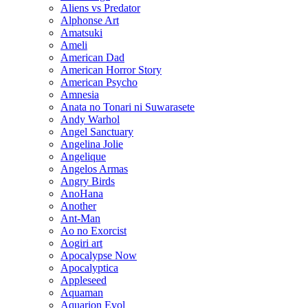
Aliens vs Predator
Alphonse Art
Amatsuki
Ameli
American Dad
American Horror Story
American Psycho
Amnesia
Anata no Tonari ni Suwarasete
Andy Warhol
Angel Sanctuary
Angelina Jolie
Angelique
Angelos Armas
Angry Birds
AnoHana
Another
Ant-Man
Ao no Exorcist
Aogiri art
Apocalypse Now
Apocalyptica
Appleseed
Aquaman
Aquarion Evol