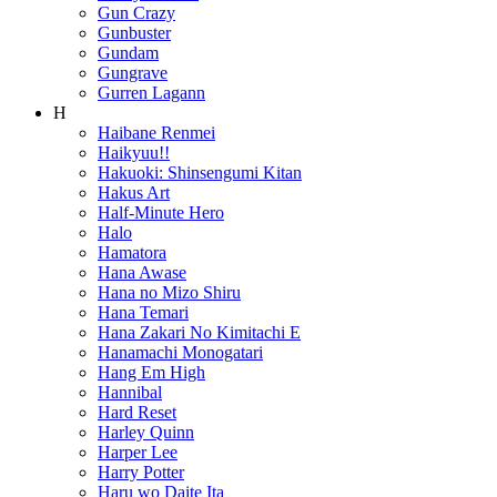
Gun Crazy
Gunbuster
Gundam
Gungrave
Gurren Lagann
H
Haibane Renmei
Haikyuu!!
Hakuoki: Shinsengumi Kitan
Hakus Art
Half-Minute Hero
Halo
Hamatora
Hana Awase
Hana no Mizo Shiru
Hana Temari
Hana Zakari No Kimitachi E
Hanamachi Monogatari
Hang Em High
Hannibal
Hard Reset
Harley Quinn
Harper Lee
Harry Potter
Haru wo Daite Ita