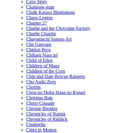
Cave Story
Chainsaw-man
Chalk Karasu Illustrations
Chaos Legion
Chapter 27
Charlie and the Chocolate Factory
Charlie Chaplin
Chayamachi Suguro Art
Che Guevara
Chidori Peco
Chiharu Nara art
Child of Eden
Children of Mana
Children of the Corn
Chip and Dale Rescue Rangers
Cho Aniki Zero
Chobits
Chou no Doku Hana no Kusari
Christian Bale
Chrno Crusade
Chrome Breaker
Chronicles of Narnia
Chronicles of Riddick
Cinderella
Cities in Motion