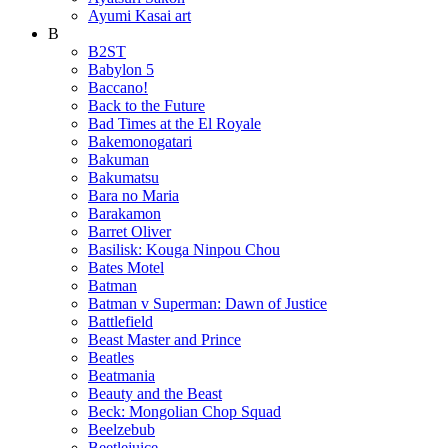
Ayumi Kasai art
B
B2ST
Babylon 5
Baccano!
Back to the Future
Bad Times at the El Royale
Bakemonogatari
Bakuman
Bakumatsu
Bara no Maria
Barakamon
Barret Oliver
Basilisk: Kouga Ninpou Chou
Bates Motel
Batman
Batman v Superman: Dawn of Justice
Battlefield
Beast Master and Prince
Beatles
Beatmania
Beauty and the Beast
Beck: Mongolian Chop Squad
Beelzebub
Beetlejuice