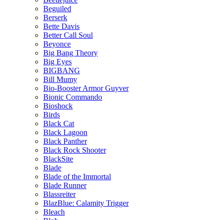
Beguiled
Berserk
Bette Davis
Better Call Soul
Beyonce
Big Bang Theory
Big Eyes
BIGBANG
Bill Mumy
Bio-Booster Armor Guyver
Bionic Commando
Bioshock
Birds
Black Cat
Black Lagoon
Black Panther
Black Rock Shooter
BlackSite
Blade
Blade of the Immortal
Blade Runner
Blassreiter
BlazBlue: Calamity Trigger
Bleach