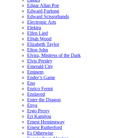
Edgar Allan Poe
Edward Furlong
Edward Scissorhands
Electronic Arts
Elektra
Elfen Lied
Elijah Wood
Elizabeth Taylor
Elton John
Elvira, Mistress of the Dark
Elvis Presley
Emerald City
Eminem
Ender’s Game
Eno
Enrico Fermi
Enslaved
Enter the Dragon
Enya
Ergo Proxy
Eri Kamijou
Ernest Hemingway
Ernest Rutherford
Es Otherwise