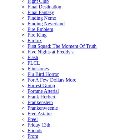
Fight Club
Final Destination
Final Fantasy
Finding Nemo
Finding Neverland
Fire Emblem
Fire King
Firefox
First Squad: The Moment Of Truth
Five Nights at Freddy's
Flash
FLCL
Flintstones
Flu Bird Horror
For A Few Dollars More
Forrest Gump
Fortune Arterial
Frank Herbert
Frankenstein
Frankenweenie
Fred Astaire
Free!
Friday 13th
Friends
From