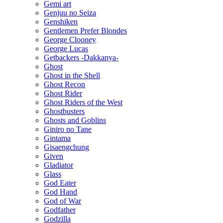
Gemi art
Genjuu no Seiza
Genshiken
Gentlemen Prefer Blondes
George Clooney
George Lucas
Getbackers -Dakkanya-
Ghost
Ghost in the Shell
Ghost Recon
Ghost Rider
Ghost Riders of the West
Ghostbusters
Ghosts and Goblins
Giniro no Tane
Gintama
Gisaengchung
Given
Gladiator
Glass
God Eater
God Hand
God of War
Godfather
Godzilla