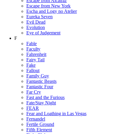
Escape from Alcatraz
Escape from New York
Escha and Logy no Atelier
Eureka Seven
Evil Dead
Evolution
Eye of Judgement
F
Fable
Faculty
Fahrenheit
Fairy Tail
Fake
Fallout
Family Guy
Fantastic Beasts
Fantastic Four
Far Cry
Fast and the Furious
Fate/Stay Night
FEAR
Fear and Loathing in Las Vegas
Fernandel
Fertile Ground
Fifth Element