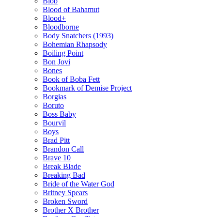
Blob
Blood of Bahamut
Blood+
Bloodborne
Body Snatchers (1993)
Bohemian Rhapsody
Boiling Point
Bon Jovi
Bones
Book of Boba Fett
Bookmark of Demise Project
Borgias
Boruto
Boss Baby
Bourvil
Boys
Brad Pitt
Brandon Call
Brave 10
Break Blade
Breaking Bad
Bride of the Water God
Britney Spears
Broken Sword
Brother X Brother