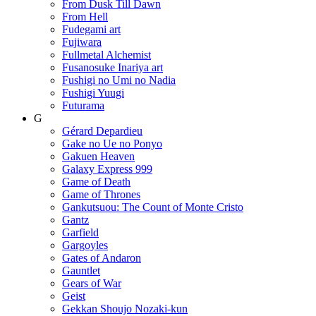
From Dusk Till Dawn
From Hell
Fudegami art
Fujiwara
Fullmetal Alchemist
Fusanosuke Inariya art
Fushigi no Umi no Nadia
Fushigi Yuugi
Futurama
G
Gérard Depardieu
Gake no Ue no Ponyo
Gakuen Heaven
Galaxy Express 999
Game of Death
Game of Thrones
Gankutsuou: The Count of Monte Cristo
Gantz
Garfield
Gargoyles
Gates of Andaron
Gauntlet
Gears of War
Geist
Gekkan Shoujo Nozaki-kun