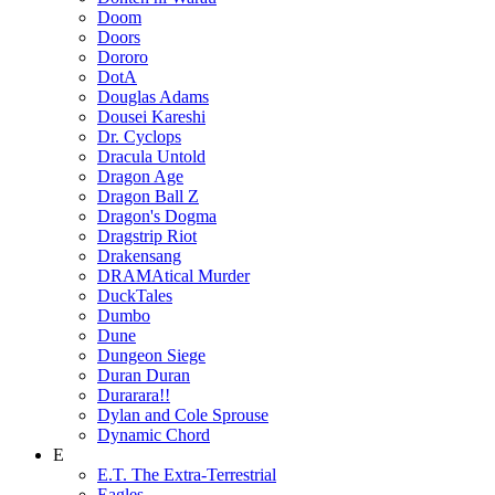
Doom
Doors
Dororo
DotA
Douglas Adams
Dousei Kareshi
Dr. Cyclops
Dracula Untold
Dragon Age
Dragon Ball Z
Dragon's Dogma
Dragstrip Riot
Drakensang
DRAMAtical Murder
DuckTales
Dumbo
Dune
Dungeon Siege
Duran Duran
Durarara!!
Dylan and Cole Sprouse
Dynamic Chord
E
E.T. The Extra-Terrestrial
Eagles