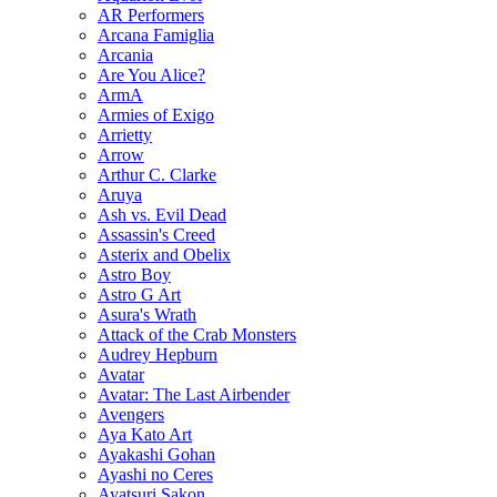
AR Performers
Arcana Famiglia
Arcania
Are You Alice?
ArmA
Armies of Exigo
Arrietty
Arrow
Arthur C. Clarke
Aruya
Ash vs. Evil Dead
Assassin's Creed
Asterix and Obelix
Astro Boy
Astro G Art
Asura's Wrath
Attack of the Crab Monsters
Audrey Hepburn
Avatar
Avatar: The Last Airbender
Avengers
Aya Kato Art
Ayakashi Gohan
Ayashi no Ceres
Ayatsuri Sakon