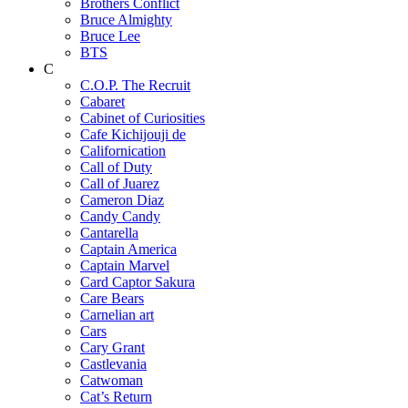
Brothers Conflict
Bruce Almighty
Bruce Lee
BTS
C
C.O.P. The Recruit
Cabaret
Cabinet of Curiosities
Cafe Kichijouji de
Californication
Call of Duty
Call of Juarez
Cameron Diaz
Candy Candy
Cantarella
Captain America
Captain Marvel
Card Captor Sakura
Care Bears
Carnelian art
Cars
Cary Grant
Castlevania
Catwoman
Cat’s Return