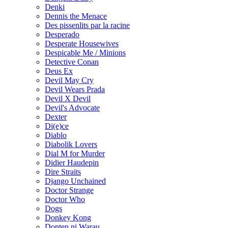
Denki
Dennis the Menace
Des pissenlits par la racine
Desperado
Desperate Housewives
Despicable Me / Minions
Detective Conan
Deus Ex
Devil May Cry
Devil Wears Prada
Devil X Devil
Devil's Advocate
Dexter
Di(e)ce
Diablo
Diabolik Lovers
Dial M for Murder
Didier Haudepin
Dire Straits
Django Unchained
Doctor Strange
Doctor Who
Dogs
Donkey Kong
Donten ni Warau