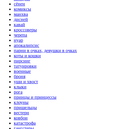
сёнен
комиксы
манхва
дисней
кавай
кроссоверы
черепа
нуар
апокалипсис
парни в очках, девушки в очках
коты и кошки
пирсинг
татуировки
военные
броня
уши и хвост
клыки
рога
принцы и принцессы
клоуны
пришельцы
вестерн
ковбои
катастрофа
гангстеры