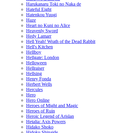
Harukanaru Toki no Naka de
Hateful Eight
Hatenkou Yuugi
Haze
Heart no Kuni no Alice
Heavenly Sword
Hedy Lamarr
Hell Yeah! Wrath of the Dead Rabbit
Hell's Kitchen
Hellboy
Hellgate: London
Helloween
Hellraiser
Hellsing
Henry Fonda
Herbert Wells
Hercules
Hero
Hero Online
Heroes of Might and Magic
Heroes of Ruin
Heroic Legend of Arislan
Hetalia: Axis Powers
Hidako Shoko
Hidoku Shinaide