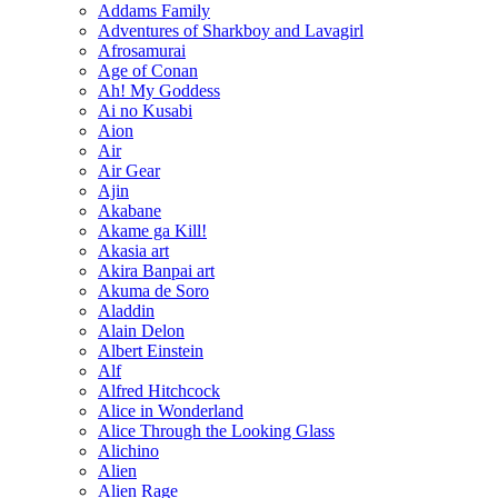
Addams Family
Adventures of Sharkboy and Lavagirl
Afrosamurai
Age of Conan
Ah! My Goddess
Ai no Kusabi
Aion
Air
Air Gear
Ajin
Akabane
Akame ga Kill!
Akasia art
Akira Banpai art
Akuma de Soro
Aladdin
Alain Delon
Albert Einstein
Alf
Alfred Hitchcock
Alice in Wonderland
Alice Through the Looking Glass
Alichino
Alien
Alien Rage