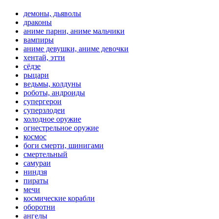
демоны, дьяволы
драконы
аниме парни, аниме мальчики
вампиры
аниме девушки, аниме девочки
хентай, этти
сёдзе
рыцари
ведьмы, колдуны
роботы, андроиды
супергерои
суперзлодеи
холодное оружие
огнестрельное оружие
космос
боги смерти, шинигами
смертельный
самураи
ниндзя
пираты
мечи
космические корабли
оборотни
ангелы