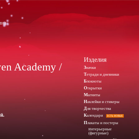
ина
Изделия
ven Academy /
Значки
Тетради и дневники
Блокноты
Открытки
Магниты
Наклейки и стикеры
Для творчества
й.
Календари
ЕСТЬ НОВЫЕ
Плакаты и постеры
интерьерные
(фигурные)