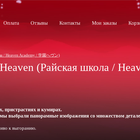
Оплата
Отзывы
Контакты
Мои заказы
Корз
кола / Heaven Academy / 学園へヴン)
 Heaven
(Райская школа / Hea
х, пристрастиях и кумирах.
 мы выбрали панорамные изображения со множеством детале
чиво к выгоранию.