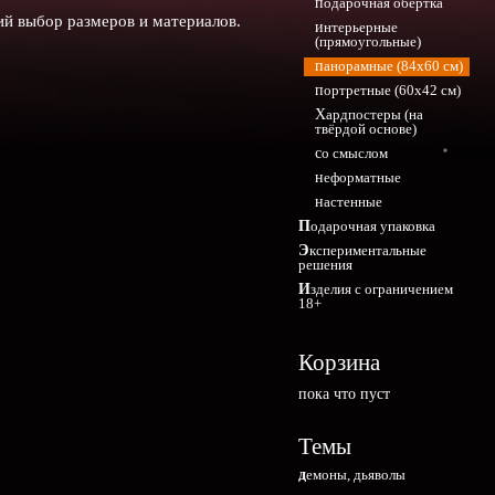
подарочная обёртка
ий выбор размеров и материалов.
интерьерные
(прямоугольные)
панорамные (84х60 см)
портретные (60х42 см)
Хардпостеры (на
твёрдой основе)
со смыслом
неформатные
настенные
Подарочная упаковка
Экспериментальные
решения
Изделия с ограничением
18+
Корзина
пока что пуст
Темы
демоны, дьяволы