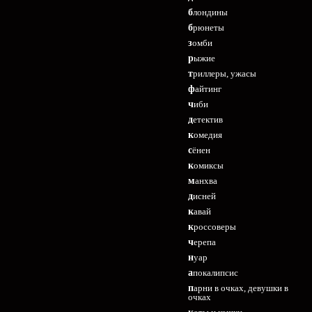
блондины
брюнеты
зомби
рыжие
триллеры, ужасы
файтинг
чиби
детектив
комедия
сёнен
комиксы
манхва
дисней
кавай
кроссоверы
черепа
нуар
апокалипсис
парни в очках, девушки в
очках