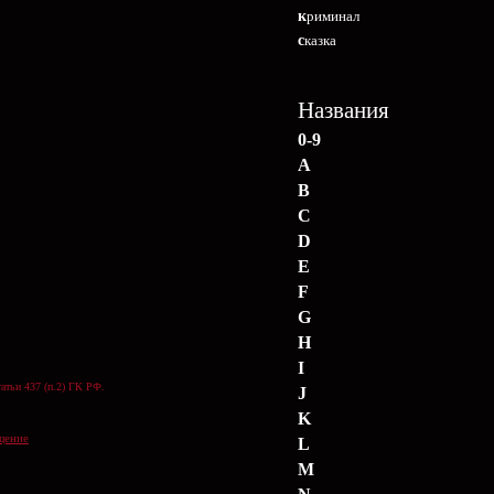
криминал
сказка
Названия
0-9
A
B
C
D
E
F
G
H
I
атьи 437 (п.2) ГК РФ.
J
K
щение
L
M