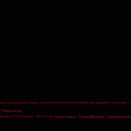
актер и ни при каких условиях не может являеться публичной офертой (как определено в положениях Ст
•
Купить оптом
Магазин ТУЗ (Гончарова, 28) • E-mail:
verfurt@mail.ru
•
Группа ВКонтакте
•
Отправить сооб