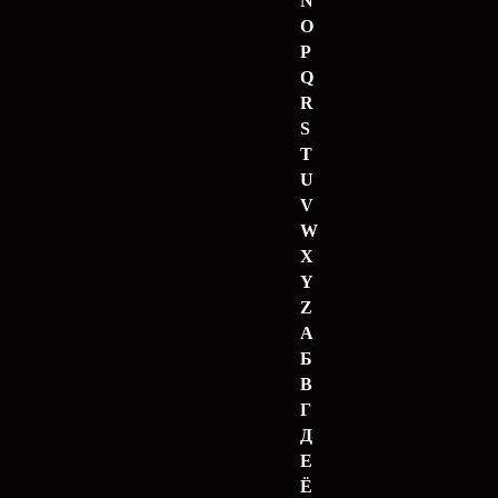
N
O
P
Q
R
S
T
U
V
W
X
Y
Z
А
Б
В
Г
Д
Е
Ё