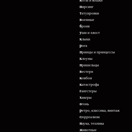
коты и кошки
пирсинг
татуировки
военные
броня
уши и хвост
клыки
рога
принцы и принцессы
клоуны
пришельцы
вестерн
ковбои
катастрофа
гангстеры
хакеры
огонь
ретро, классика, винтаж
сюрреализм
наука, техника
животные