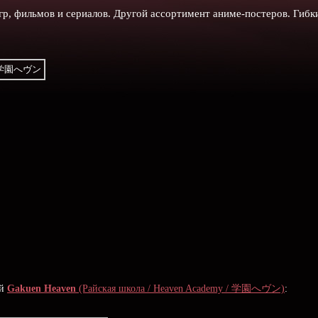
гр, фильмов и сериалов. Другой ассортимент аниме-постеров. Гибк
ой
Gakuen Heaven
(Райская школа / Heaven Academy / 学園へヴン)
: