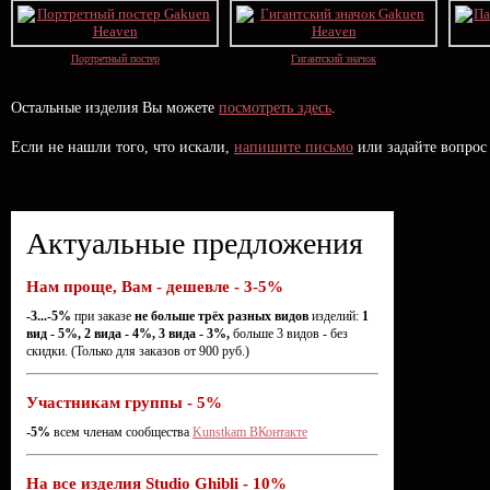
Портретный постер
Гигантский значок
Остальные изделия Вы можете
посмотреть здесь
.
Если не нашли того, что искали,
напишите письмо
или задайте вопрос
Актуальные предложения
Нам проще, Вам - дешевле - 3-5%
-3...-5%
при заказе
не больше трёх разных видов
изделий:
1
вид - 5%, 2 вида - 4%, 3 вида - 3%,
больше 3 видов - без
скидки. (Только для заказов от 900 руб.)
Участникам группы - 5%
-5%
всем членам сообщества
Kunstkam ВКонтакте
На все изделия Studio Ghibli - 10%