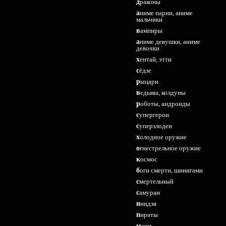
драконы
аниме парни, аниме
мальчики
вампиры
аниме девушки, аниме
девочки
хентай, этти
сёдзе
рыцари
ведьмы, колдуны
роботы, андроиды
супергерои
суперзлодеи
холодное оружие
огнестрельное оружие
космос
боги смерти, шинигами
смертельный
самураи
ниндзя
пираты
мечи