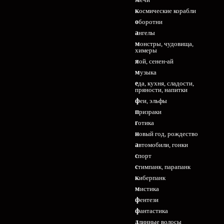
космические корабли
оборотни
ангелы
монстры, чудовища,
химеры
яой, сенен-ай
музыка
еда, кухня, сладости,
пряности, напитки
феи, эльфы
призраки
готика
новый год, рождество
автомобили, гонки
спорт
стимпанк, парапанк
киберпанк
мистика
фентези
фантастика
длинные волосы