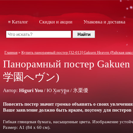
≡ Каталог
Скидки и акции
Упаковка и доставка
Главная
»
Купить панорамный постер [32-013] Gakuen Heaven (Райская ш
Панорамный постер
Gakuen
学園へヴン)
Автор:
Higuri You
/ Ю Хигури / 氷栗優
Повесить постер значит громко объявить о своих увлечения
Ваше заявление должно быть ярким, поэтому для постеров
Гибкая глянцевая бумага, насыщенные цвета. Изображение устой
Размер: А1 (84 х 60 см).