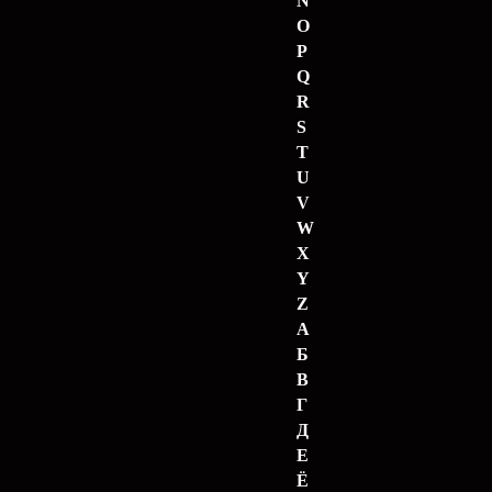
N
O
P
Q
R
S
T
U
V
W
X
Y
Z
А
Б
В
Г
Д
Е
Ё