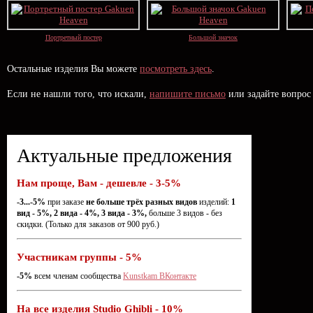
Портретный постер
Большой значок
Остальные изделия Вы можете
посмотреть здесь
.
Если не нашли того, что искали,
напишите письмо
или задайте вопрос
Актуальные предложения
Нам проще, Вам - дешевле - 3-5%
-3...-5%
при заказе
не больше трёх разных видов
изделий:
1
вид - 5%, 2 вида - 4%, 3 вида - 3%,
больше 3 видов - без
скидки. (Только для заказов от 900 руб.)
Участникам группы - 5%
-5%
всем членам сообщества
Kunstkam ВКонтакте
На все изделия Studio Ghibli - 10%