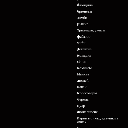
блондины
брюнеты
зомби
рыжие
триллеры, ужасы
файтинг
чиби
детектив
комедия
сёнен
комиксы
манхва
дисней
кавай
кроссоверы
черепа
нуар
апокалипсис
парни в очках, девушки в
очках