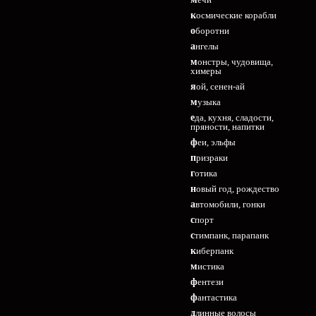
космические корабли
оборотни
ангелы
монстры, чудовища,
химеры
яой, сенен-ай
музыка
еда, кухня, сладости,
пряности, напитки
феи, эльфы
призраки
готика
новый год, рождество
автомобили, гонки
спорт
стимпанк, парапанк
киберпанк
мистика
фентези
фантастика
длинные волосы