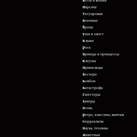
коты и кошки
пирсинг
татуировки
военные
броня
уши и хвост
клыки
рога
принцы и принцессы
клоуны
пришельцы
вестерн
ковбои
катастрофа
гангстеры
хакеры
огонь
ретро, классика, винтаж
сюрреализм
наука, техника
животные