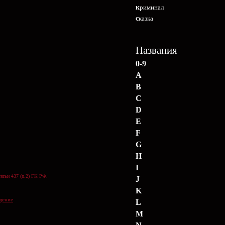
криминал
сказка
Названия
0-9
A
B
C
D
E
F
G
H
I
атьи 437 (п.2) ГК РФ.
J
K
щение
L
M