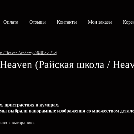
Оплата
Отзывы
Контакты
Мои заказы
Корз
кола / Heaven Academy / 学園へヴン)
 Heaven
(Райская школа / Hea
х, пристрастиях и кумирах.
 мы выбрали панорамные изображения со множеством детале
чиво к выгоранию.