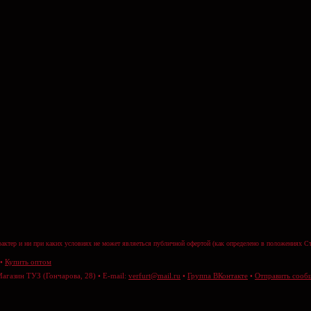
актер и ни при каких условиях не может являеться публичной офертой (как определено в положениях Ст
•
Купить оптом
Магазин ТУЗ (Гончарова, 28) • E-mail:
verfurt@mail.ru
•
Группа ВКонтакте
•
Отправить сооб