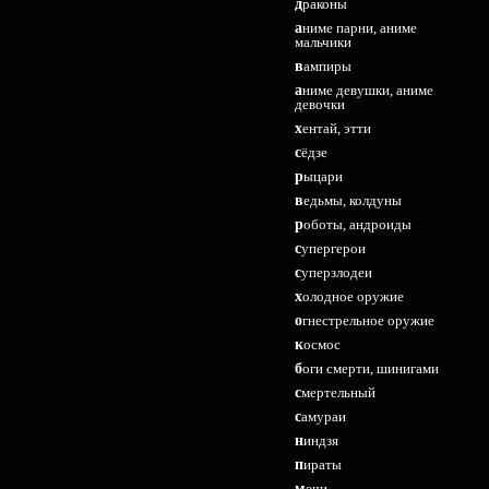
драконы
аниме парни, аниме
мальчики
вампиры
аниме девушки, аниме
девочки
хентай, этти
сёдзе
рыцари
ведьмы, колдуны
роботы, андроиды
супергерои
суперзлодеи
холодное оружие
огнестрельное оружие
космос
боги смерти, шинигами
смертельный
самураи
ниндзя
пираты
мечи