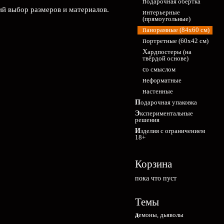
подарочная обёртка
ий выбор размеров и материалов.
интерьерные
(прямоугольные)
панорамные (84х60 см)
портретные (60х42 см)
Хардпостеры (на
твёрдой основе)
со смыслом
неформатные
настенные
Подарочная упаковка
Экспериментальные
решения
Изделия с ограничением
18+
Корзина
пока что пуст
Темы
демоны, дьяволы