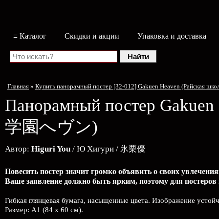
≡ Каталог
Скидки и акции
Упаковка и доставка
Главная
»
Купить панорамный постер [32-012] Gakuen Heaven (Райская ш
Панорамный постер
Gakuen
学園へヴン)
Автор:
Higuri You
/ Ю Хигури / 氷栗優
Повесить постер значит громко объявить о своих увлечения
Ваше заявление должно быть ярким, поэтому для постеров
Гибкая глянцевая бумага, насыщенные цвета. Изображение устой
Размер: А1 (84 х 60 см).