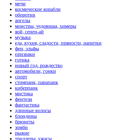
мечи
космические корабли
оборотни
ангелы
монстры, чудовища, химеры
яой, сенен-ай
музыка
еда, кухня, сладости, пряности, напитки
феи, эльфы
призраки
готика
новый год, рождество
автомобили, гонки
спорт
стимпанк, парапанк
киберпанк
мистика
фентези
фантастика
длинные волосы
блондины
брюнеты
зомби
рыжие
триллеры, ужасы