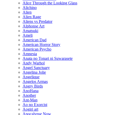
Alice Through the Looking Glass
Alichino
Alien
Alien Rage
Aliens vs Predator
Alphonse Art
Amatsuki
Ameli
American Dad
American Horror Story
American Psycho
Amnesia
Anata no Tonari ni Suwarasete
Andy Warhol
Angel Sanctuary
Angelina Jolie
Angelique
Angelos Armas
Angry Birds
AnoHana
Another
Ant-Man
Ao no Exorcist
Aogiri art
Apocalypse Now