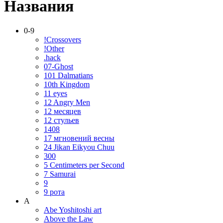
Названия
0-9
!Crossovers
!Other
.hack
07-Ghost
101 Dalmatians
10th Kingdom
11 eyes
12 Angry Men
12 месяцев
12 стульев
1408
17 мгновений весны
24 Jikan Eikyou Chuu
300
5 Centimeters per Second
7 Samurai
9
9 рота
A
Abe Yoshitoshi art
Above the Law