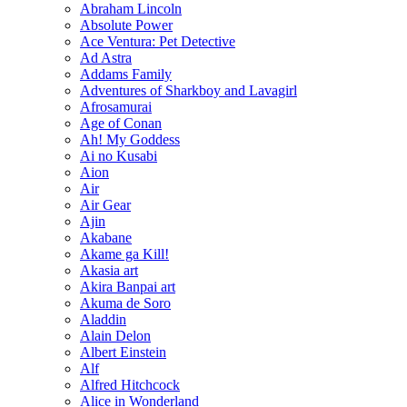
Abraham Lincoln
Absolute Power
Ace Ventura: Pet Detective
Ad Astra
Addams Family
Adventures of Sharkboy and Lavagirl
Afrosamurai
Age of Conan
Ah! My Goddess
Ai no Kusabi
Aion
Air
Air Gear
Ajin
Akabane
Akame ga Kill!
Akasia art
Akira Banpai art
Akuma de Soro
Aladdin
Alain Delon
Albert Einstein
Alf
Alfred Hitchcock
Alice in Wonderland