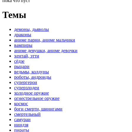
пока что пуст
Темы
демоны, дьяволы
драконы
аниме парни, аниме мальчики
вампиры
аниме девушки, аниме девочки
хентай, этти
сёдзе
рыцари
ведьмы, колдуны
роботы, андроиды
супергерои
суперзлодеи
холодное оружие
огнестрельное оружие
космос
боги смерти, шинигами
смертельный
самураи
ниндзя
пираты