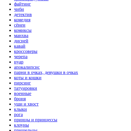
файтинг
чиби
детектив
комедия
сёнен
комиксы
манхва
дисней
кавай
кроссоверы
черепа
нуар
апокалипсис
парни в очках, девушки в очках
коты и кошки
пирсинг
татуировки
военные
броня
уши и хвост
клыки
рога
принцы и принцессы
клоуны
пришельцы