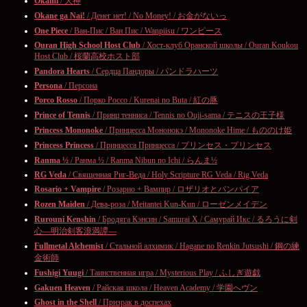
Okami
/ 大神
Okane ga Nai!
/ Денег нет! / No Money! / お金がないっ
One Piece
/ Ван-Пис / Ван Пис / Wanpiisu / ワンピース
Ouran High School Host Club
/ Хост-клуб Оранской школы / Ouran Koukou
Host Club / 桜蘭高校ホスト部
Pandora Hearts
/ Сердца Пандоры / パンドラハーツ
Persona
/ Персона
Porco Rosso
/ Порко Россо / Kurenai no Buta / 紅の豚
Prince of Tennis
/ Принц тенниса / Tennis no Ouji-sama / テニスの王子様
Princess Mononoke
/ Принцесса Мононокэ / Mononoke Hime / もののけ姫
Princess Princess
/ Принцесса Принцесса / プリンセス・プリンセス
Ranma ½
/ Ранма ½ / Ranma Nibun no Ichi / らんま½
RG Veda
/ Священная Риг-Веда / Holy Scripture RG Veda / Rig Veda
Rosario + Vampire
/ Розарио + Вампир / ロザリオとバンパイア
Rozen Maiden
/ Дева-роза / Meitantei Kun-Kun / ローゼンメイデン
Rurouni Kenshin
/ Бродяга Кэнсин / Samurai X / Самурай Икс / るろうに剣
心―明治剣客浪満譚―
Fullmetal Alchemist
/ Стальной алхимик / Hagane no Renkin Jutsushi / 鋼の練
金術師
Fushigi Yuugi
/ Таинственная игра / Mysterious Play / ふしぎ遊戯
Gakuen Heaven
/ Райская школа / Heaven Academy / 学園へヴン
Ghost in the Shell
/ Призрак в доспехах