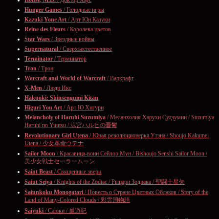
House, M.D.
/ Доктор Хаус
Hunger Games
/ Голодные игры
Kazuki Yone Art
/ Арт Юн Казуки
Reine des Fleurs
/ Королева цветов
Star Wars
/ Звездные войны
Supernatural
/ Сверхъестественное
Terminator
/ Терминатор
Tron
/ Трон
Warcraft and World of Warcraft
/ Варкрафт
X-Men
/ Люди Икс
Hakuoki: Shinsengumi Kitan
Higuri You Art
/ Арт Ю Хигури
Melancholy of Haruhi Suzumiya
/ Меланхолия Харухи Судзумии / Suzumiya
Haruhi no Yuutsu / 涼宮ハルヒの憂鬱
Revolutionary Girl Utena
/ Юная революционерка Утэна / Shoujo Kakumei
Utena / 少女革命ウテナ
Sailor Moon
/ Красавица-воин Сейлор Мун / Bishoujo Senshi Sailor Moon /
美少女戦士セーラームーン
Saint Beast
/ Священные звери
Saint Seiya
/ Knights of the Zodiac / Рыцари Зодиака / 聖闘士星矢
Saiunkoku Monogatari
/ Повесть о Стране Цветных Облаков / Story of the
Land of Many-Colored Clouds / 彩雲国物語
Saiyuki
/ Саюки / 最遊記