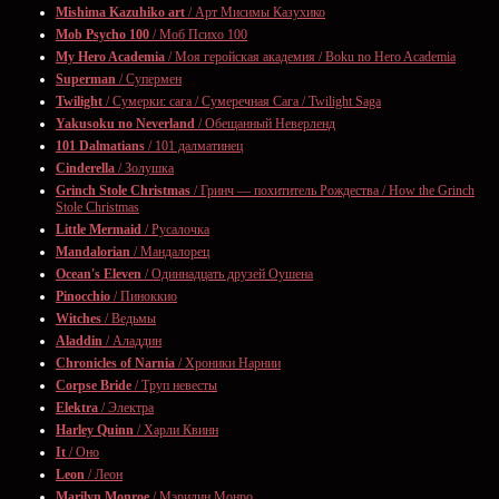
Mishima Kazuhiko art
/ Арт Мисимы Казухико
Mob Psycho 100
/ Моб Психо 100
My Hero Academia
/ Моя геройская академия / Boku no Hero Academia
Superman
/ Супермен
Twilight
/ Сумерки: сага / Сумеречная Сага / Twilight Saga
Yakusoku no Neverland
/ Обещанный Неверленд
101 Dalmatians
/ 101 далматинец
Cinderella
/ Золушка
Grinch Stole Christmas
/ Гринч — похититель Рождества / How the Grinch
Stole Christmas
Little Mermaid
/ Русалочка
Mandalorian
/ Мандалорец
Ocean's Eleven
/ Одиннадцать друзей Оушена
Pinocchio
/ Пиноккио
Witches
/ Ведьмы
Aladdin
/ Аладдин
Chronicles of Narnia
/ Хроники Нарнии
Corpse Bride
/ Труп невесты
Elektra
/ Электра
Harley Quinn
/ Харли Квинн
It
/ Оно
Leon
/ Леон
Marilyn Monroe
/ Мэрилин Монро