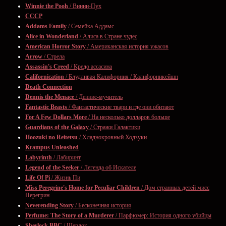
Winnie the Pooh
/ Винни-Пух
СССР
Addams Family
/ Семейка Аддамс
Alice in Wonderland
/ Алиса в Стране чудес
American Horror Story
/ Американская история ужасов
Arrow
/ Стрела
Assassin's Creed
/ Кредо ассасина
Californication
/ Блудливая Калифорния / Калифорникейшн
Death Connection
Dennis the Menace
/ Деннис-мучитель
Fantastic Beasts
/ Фантастические твари и где они обитают
For A Few Dollars More
/ На несколько долларов больше
Guardians of the Galaxy
/ Стражи Галактики
Hoozuki no Reitetsu
/ Хладнокровный Ходзуки
Krampus Unleashed
Labyrinth
/ Лабиринт
Legend of the Seeker
/ Легенда об Искателе
Life Of Pi
/ Жизнь Пи
Miss Peregrine's Home for Peculiar Children
/ Дом странных детей мисс
Перегрин
Neverending Story
/ Бесконечная история
Perfume: The Story of a Murderer
/ Парфюмер: История одного убийцы
Sherlock BBC
/ Шерлок