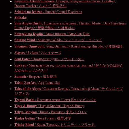
Sayonara Zetsubou Sensei
/ Прощай, безрадостный сэнсэй / Goodbye,
Despair Teacher / さよなら絶望先生
Seitokai no Ichizon
/ Student Council Discretion
Shiitake
Shin Angyo Onshi
/ Повелитель призраков / Phantom Master: Dark Hero from
Ruined Empire / 新暗行御史 / 신암행어사
Shingeki no Kyojin
/ Атака титанов / Attack on Titan
Shining Wind
/ Shainingu Windo / シャイニング・ウィンド
Shounen Onmyouji
/ Yong Onmyouji / Юный мастер Инь-Ян / 少年陰陽師
Slayers
/ Рубаки / スレイヤーズ
Soul Eater
/ Пожиратель Душ / ソウルイーター
Sukisyo
/ Мне нравится то, что мне нравится, вот так! / 好きなものは好き
だからしょうがない!!
Summit
/ Встреча / 절정絶頂
Taishi Zao Art
/ Арт Таиши Зао
Tales of the Abyss
/ Сказания Бездны / Teiruzu obu ji Abisu / テイルズ オブ
ジ アビス
Tegami Bachi
/ Пчелиная почта / Letter Bee / テガミバチ
Tiger & Bunny
/ Тигр и Кролик / Tiger & Bunny
Tokyo Babylon
/ Токио - Вавилон / 東京バビロン
Touka Gettan
/ Тока Гэттан / 桃華月憚
Trinity Blood
/ Кровь Троицы / トリニティ・ブラッド