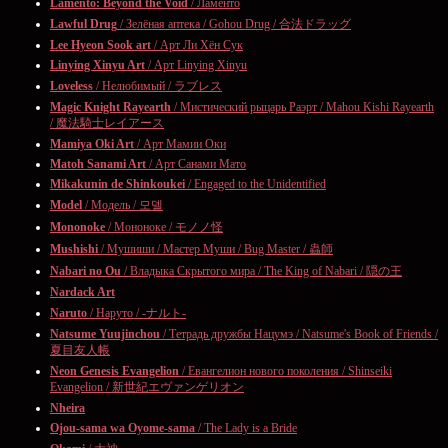
Lamento: Beyond the Void
/ Ламенто
Lawful Drug
/ Зелёная аптека / Gohou Drug / 合法ドラッグ
Lee Hyeon Sook art
/ Арт Ли Хён Сук
Linying Xinyu Art
/ Арт Linying Xinyu
Loveless
/ Нелюбимый / ラブレス
Magic Knight Rayearth
/ Мистический рыцарь Раэрт / Mahou Kishi Rayearth
/ 魔法騎士レイアース
Mamiya Oki Art
/ Арт Мамии Оки
Matoh Sanami Art
/ Арт Санами Мато
Mikakunin de Shinkoukei
/ Engaged to the Unidentified
Model
/ Модель / 모델
Mononoke
/ Мононоке / モノノ怪
Mushishi
/ Мушиши / Мастер Муши / Bug Master / 蟲師
Nabari no Ou
/ Владыка Скрытого мира / The King of Nabari / 隠の王
Nardack Art
Naruto
/ Наруто / -ナルト-
Natsume Yuujinchou
/ Тетрадь дружбы Нацумэ / Natsume's Book of Friends /
夏目友人帳
Neon Genesis Evangelion
/ Евангелион нового поколения / Shinseiki
Evangelion / 新世紀エヴァンゲリオン
Nheira
Ojou-sama wa Oyome-sama
/ The Lady is a Bride