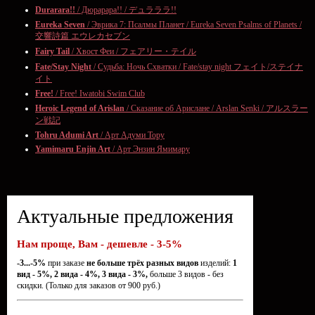
Durarara!!
/ Дюрарара!! / デュラララ!!
Eureka Seven
/ Эврика 7: Псалмы Планет / Eureka Seven Psalms of Planets /
交響詩篇 エウレカセブン
Fairy Tail
/ Хвост Феи / フェアリー・テイル
Fate/Stay Night
/ Судьба: Ночь Схватки / Fate/stay night フェイト/ステイナ
イト
Free!
/ Free! Iwatobi Swim Club
Heroic Legend of Arislan
/ Сказание об Арислане / Arslan Senki / アルスラー
ン戦記
Tohru Adumi Art
/ Арт Адуми Тору
Yamimaru Enjin Art
/ Арт Энзин Ямимару
Актуальные предложения
Нам проще, Вам - дешевле - 3-5%
-3...-5%
при заказе
не больше трёх разных видов
изделий:
1
вид - 5%, 2 вида - 4%, 3 вида - 3%,
больше 3 видов - без
скидки. (Только для заказов от 900 руб.)