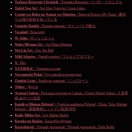
Tsubasa Reservoir Chronicle
/ Хроника Крыльев / ツバサ・クロニクル
Tukiji Nao Art
/ Арт Нао Тукидзи / Green Glass
Uragiri wa Boku no Namae wo Shitteiru
/ Betrayal Knows My Name / 裏切
りは僕の名前を知っている
Vampire Knight
/ Рыцарь-вампир / ヴァンパイア騎士
Vocaloid
/ Вокалойд
W-Juliet
/ Wジュリエット
Waka Miyama Art
/ Арт Ваки Миямы
Wei Liu Art
/ Арт Лю Вей
Wild Adapter
/ Дикий адаптер / ワイルドアダプター
X
/ Икс
XXXHOLiC
/ Триплексоголик
Yowamushi Pedal
/ Трусливый велосипедист
Zombie-Loan
/ Зомби на доверии / ゾンビローン
!Other
/ Другое
Ayatsuri Sakon
/ Рассказы кукловода Сакона / Puppet Master Sakon / 人形草
紙 あやつり左近
Kateikyo Hitman Reborn!
/ Учитель-мафиози Реборн! / Home Tutor Hitman
Reborn! / 家庭教師ヒットマンREBORN!
Koide Mieko Art
/ Арт Миеко Койде
Kuroko no Basket
/ Баскетбол Куроко
Kuroshitsuji
/ Тёмный дворецкий / Чёрный дворецкий / Dark Butler