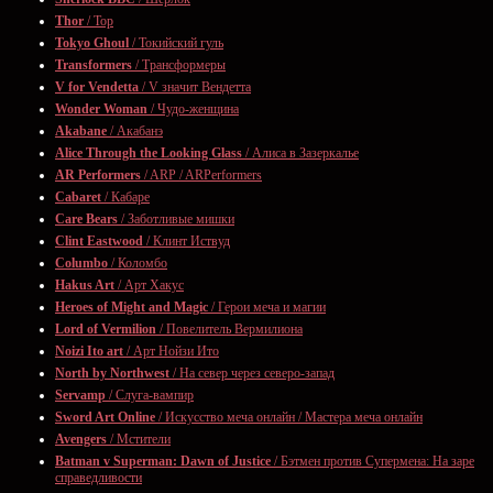
Thor
/ Тор
Tokyo Ghoul
/ Токийский гуль
Transformers
/ Трансформеры
V for Vendetta
/ V значит Вендетта
Wonder Woman
/ Чудо-женщина
Akabane
/ Акабанэ
Alice Through the Looking Glass
/ Алиса в Зазеркалье
AR Performers
/ ARP / ARPerformers
Cabaret
/ Кабаре
Care Bears
/ Заботливые мишки
Clint Eastwood
/ Клинт Иствуд
Columbo
/ Коломбо
Hakus Art
/ Арт Хакус
Heroes of Might and Magic
/ Герои меча и магии
Lord of Vermilion
/ Повелитель Вермилиона
Noizi Ito art
/ Арт Нойзи Ито
North by Northwest
/ На север через северо-запад
Servamp
/ Слуга-вампир
Sword Art Online
/ Искусство меча онлайн / Мастера меча онлайн
Avengers
/ Мстители
Batman v Superman: Dawn of Justice
/ Бэтмен против Супермена: На заре
справедливости