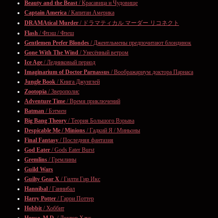
Beauty and the Beast
/ Красавица и Чудовище
Captain America
/ Капитан Америка
DRAMAtical Murder
/ ドラマティカル マーダー リコネクト
Flash
/ Флэш / Флеш
Gentlemen Prefer Blondes
/ Джентльмены предпочитают блондинок
Gone With The Wind
/ Унесённый ветром
Ice Age
/ Ледниковый период
Imaginarium of Doctor Parnassus
/ Воображариум доктора Парнаса
Jungle Book
/ Книга Джунглей
Zootopia
/ Зверополис
Adventure Time
/ Время приключений
Batman
/ Бэтмен
Big Bang Theory
/ Теория Большого Взрыва
Despicable Me / Minions
/ Гадкий Я / Миньоны
Final Fantasy
/ Последняя фантазия
God Eater
/ Gods Eater Burst
Gremlins
/ Гремлины
Guild Wars
Guilty Gear X
/ Гилти Гир Икс
Hannibal
/ Ганнибал
Harry Potter
/ Гарри Поттер
Hobbit
/ Хоббит