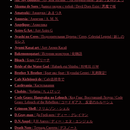
Ah! My Goddess
/ Ах, моя богиня! / Aa Megami-sama / ああっ女神さまっ
Akuma de Soro
/ Дьявол рядом с тобой / Devil Does Exist / 悪魔で候
Amatsuki
/ Амацуки / あまつき
Amnesia
/ Амнезия / A. M. N.
Angelique
/ Анжелика
Astro G Art
/ Арт Astro G
Ayashi no Ceres
/ Подозрительная Церера / Ceres, Celestial Legend / 妖しの
セレス
Ayumi Kasai art
/ Арт Аюми Касай
Bakemonogatari
/ Истории монстров / 化物語
Bleach
/ Блич /ブリーチ
Bride of the Water God
/ Habaek-eui Shinbu / 하백의 신부
Brother X Brother
/ Брат икс брат / Kyoudai Gentei / 兄弟限定!
Cafe Kichijouji de
/ Cafe吉祥寺で
Castlevania
/ Кастельвания
Chobits
/ Чобиты / ちょびっツ
Code Geass: Hangyaku no Lelouch
/ Код Гиас: Восставший Лелуш / Code
Geass: Lelouch of the Rebellion / コードギアス 反逆のルルーシュ
Crimson Shell
/ クリムゾン・シェル
D.Gray-man
/ Ди Грей-мен / ディー・グレイマン
D.N.Angel
/ Д.Н.Ангел / ディー・エヌ・エンジェル
Death Note
/ Тетрадь Смерти / デスノート