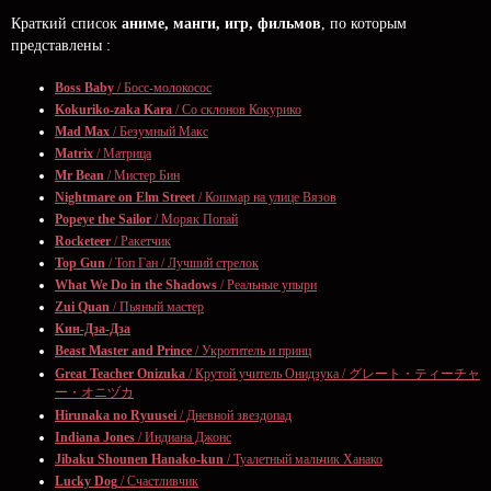
Краткий список
аниме, манги, игр, фильмов
, по которым
представлены
:
Boss Baby
/ Босс-молокосос
Kokuriko-zaka Kara
/ Со склонов Кокурико
Mad Max
/ Безумный Макс
Matrix
/ Матрица
Mr Bean
/ Мистер Бин
Nightmare on Elm Street
/ Кошмар на улице Вязов
Popeye the Sailor
/ Моряк Попай
Rocketeer
/ Ракетчик
Top Gun
/ Топ Ган / Лучший стрелок
What We Do in the Shadows
/ Реальные упыри
Zui Quan
/ Пьяный мастер
Кин-Дза-Дза
Beast Master and Prince
/ Укротитель и принц
Great Teacher Onizuka
/ Крутой учитель Онидзука / グレート・ティーチャ
ー・オニヅカ
Hirunaka no Ryuusei
/ Дневной звездопад
Indiana Jones
/ Индиана Джонс
Jibaku Shounen Hanako-kun
/ Туалетный мальчик Ханако
Lucky Dog
/ Счастливчик