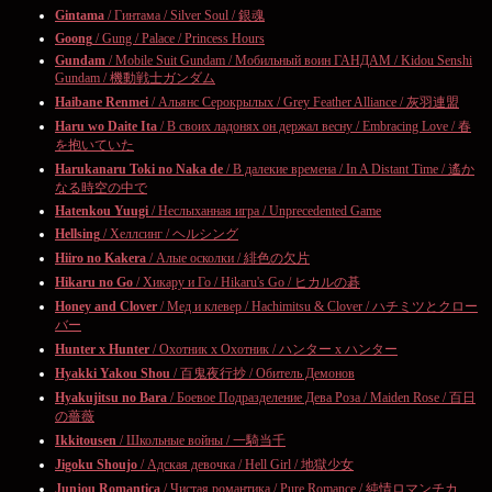
Gintama
/ Гинтама / Silver Soul / 銀魂
Goong
/ Gung / Palace / Princess Hours
Gundam
/ Mobile Suit Gundam / Мобильный воин ГАНДАМ / Kidou Senshi
Gundam / 機動戦士ガンダム
Haibane Renmei
/ Альянс Серокрылых / Grey Feather Alliance / 灰羽連盟
Haru wo Daite Ita
/ В своих ладонях он держал весну / Embracing Love / 春
を抱いていた
Harukanaru Toki no Naka de
/ В далекие времена / In A Distant Time / 遙か
なる時空の中で
Hatenkou Yuugi
/ Неслыханная игра / Unprecedented Game
Hellsing
/ Хеллсинг / ヘルシング
Hiiro no Kakera
/ Алые осколки / 緋色の欠片
Hikaru no Go
/ Хикару и Го / Hikaru's Go / ヒカルの碁
Honey and Clover
/ Мед и клевер / Hachimitsu & Clover / ハチミツとクロー
バー
Hunter x Hunter
/ Охотник х Охотник / ハンター x ハンター
Hyakki Yakou Shou
/ 百鬼夜行抄 / Обитель Демонов
Hyakujitsu no Bara
/ Боевое Подразделение Дева Роза / Maiden Rose / 百日
の薔薇
Ikkitousen
/ Школьные войны / 一騎当千
Jigoku Shoujo
/ Адская девочка / Hell Girl / 地獄少女
Junjou Romantica
/ Чистая романтика / Pure Romance / 純情ロマンチカ