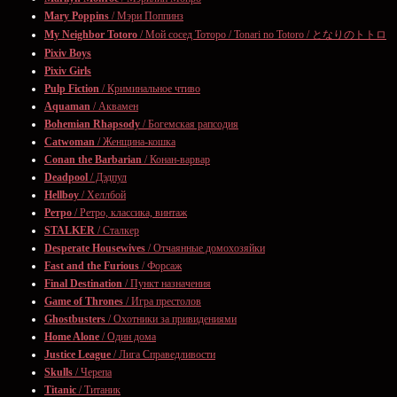
Mary Poppins
/ Мэри Поппинз
My Neighbor Totoro
/ Мой сосед Тоторо / Tonari no Totoro / となりのトトロ
Pixiv Boys
Pixiv Girls
Pulp Fiction
/ Криминальное чтиво
Aquaman
/ Аквамен
Bohemian Rhapsody
/ Богемская рапсодия
Catwoman
/ Женщина-кошка
Conan the Barbarian
/ Конан-варвар
Deadpool
/ Дэдпул
Hellboy
/ Хеллбой
Ретро
/ Ретро, классика, винтаж
STALKER
/ Сталкер
Desperate Housewives
/ Отчаянные домохозяйки
Fast and the Furious
/ Форсаж
Final Destination
/ Пункт назначения
Game of Thrones
/ Игра престолов
Ghostbusters
/ Охотники за привидениями
Home Alone
/ Один дома
Justice League
/ Лига Справедливости
Skulls
/ Черепа
Titanic
/ Титаник