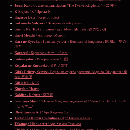
Juuni Kokuki
/ Двенадцать Царств / The Twelve Kingdoms / 十二国記
K-Project
/ K / Проект К
Kagerou Days
/ Kagero Project
Kakumeiki Valvrave
/ Валврейв освободитель
Kao no Nai Tsuki
/ Лунная леди / Moonlight Lady / 顔のない月
Kaori Monchi
/ Арт Каори Мончи
Kara no Kyoukai
/ Граница пустоты / Boundary of Emptiness / 劇場版 空の
境界
Karneval
/ Карнавал / カーニヴァル
Katanagatari
/ Истории мечей / 刀語
Keiyaku no Kuroneko
/ 契約ノ黒猫
Kiki's Delivery Service
/ Ведьмина служба доставки / Majo no Takkyuubin / 魔
女の宅急便
Kill la Kill
/ KLK
Kingdom Hearts
Kohjien
/ Kohjien / 恋字宴
Kyo Kara Maoh!
/ Отныне Мао, король демонов! / Maou From Now On! / 今
日からマ王!
Ohya Kazumi Art
/ Арт Кадзуми Оя
Tachibana Kamiu Illistrations
/ Арт Тачибана Каиму
Takanaga Hinako Art
/ Арт Хинако Таканаго