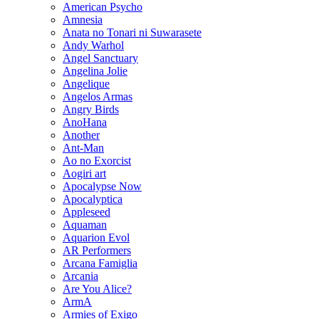
American Psycho
Amnesia
Anata no Tonari ni Suwarasete
Andy Warhol
Angel Sanctuary
Angelina Jolie
Angelique
Angelos Armas
Angry Birds
AnoHana
Another
Ant-Man
Ao no Exorcist
Aogiri art
Apocalypse Now
Apocalyptica
Appleseed
Aquaman
Aquarion Evol
AR Performers
Arcana Famiglia
Arcania
Are You Alice?
ArmA
Armies of Exigo