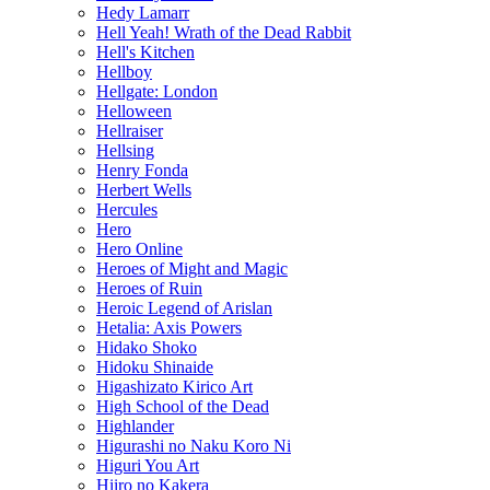
Hedy Lamarr
Hell Yeah! Wrath of the Dead Rabbit
Hell's Kitchen
Hellboy
Hellgate: London
Helloween
Hellraiser
Hellsing
Henry Fonda
Herbert Wells
Hercules
Hero
Hero Online
Heroes of Might and Magic
Heroes of Ruin
Heroic Legend of Arislan
Hetalia: Axis Powers
Hidako Shoko
Hidoku Shinaide
Higashizato Kirico Art
High School of the Dead
Highlander
Higurashi no Naku Koro Ni
Higuri You Art
Hiiro no Kakera