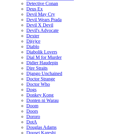
Detective Conan
Deus Ex
Devil May Cry
Devil Wears Prada
Devil X Devil
Devil's Advocate
Dexter
Di(e)ce
Diablo
Diabolik Lovers
Dial M for Murder
Didier Haudepin
Dire Straits
Django Unchained
Doctor Strange
Doctor Who
Dogs
Donkey Kong
Donten ni Warau
Doom
Doors
Dororo
DotA
Douglas Adams
Dousei Kareshi