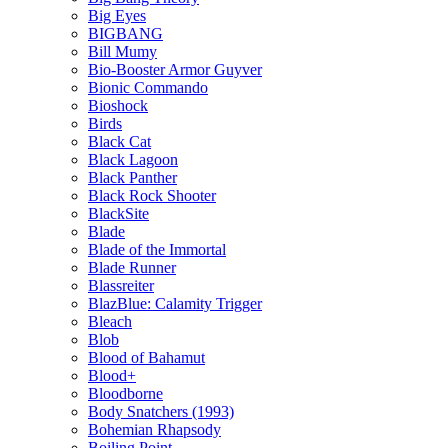
Big Eyes
BIGBANG
Bill Mumy
Bio-Booster Armor Guyver
Bionic Commando
Bioshock
Birds
Black Cat
Black Lagoon
Black Panther
Black Rock Shooter
BlackSite
Blade
Blade of the Immortal
Blade Runner
Blassreiter
BlazBlue: Calamity Trigger
Bleach
Blob
Blood of Bahamut
Blood+
Bloodborne
Body Snatchers (1993)
Bohemian Rhapsody
Boiling Point