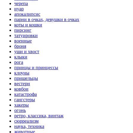
черепа
нуар
апокалипсис
парни в очках, девушки в очках
коты и кошки
пирсинг
татуировки
военные
броня
уши и хвост
клыки
рога
принцы и принцессы
клоуны
пришельцы
вестерн
ковбои
катастрофа
гангстеры
хакеры
огонь
ретро, классика, винтаж
сюрреализм
наука, техника
животные