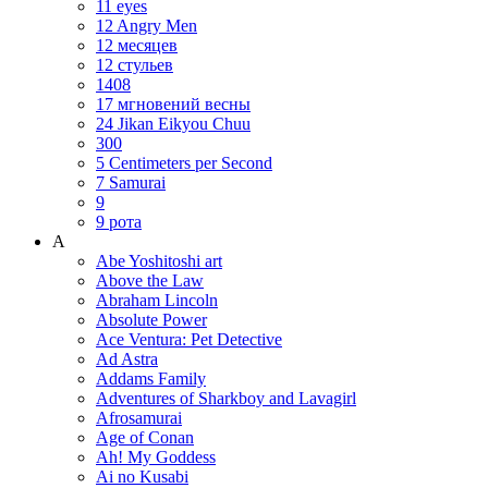
11 eyes
12 Angry Men
12 месяцев
12 стульев
1408
17 мгновений весны
24 Jikan Eikyou Chuu
300
5 Centimeters per Second
7 Samurai
9
9 рота
A
Abe Yoshitoshi art
Above the Law
Abraham Lincoln
Absolute Power
Ace Ventura: Pet Detective
Ad Astra
Addams Family
Adventures of Sharkboy and Lavagirl
Afrosamurai
Age of Conan
Ah! My Goddess
Ai no Kusabi