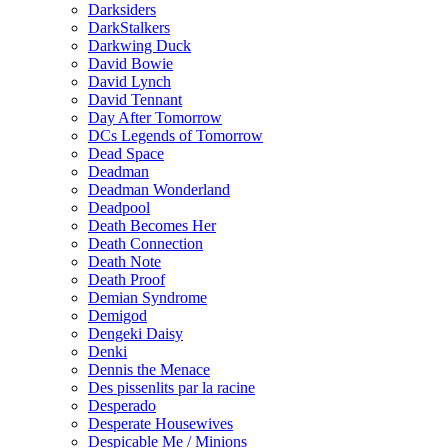
Darksiders
DarkStalkers
Darkwing Duck
David Bowie
David Lynch
David Tennant
Day After Tomorrow
DCs Legends of Tomorrow
Dead Space
Deadman
Deadman Wonderland
Deadpool
Death Becomes Her
Death Connection
Death Note
Death Proof
Demian Syndrome
Demigod
Dengeki Daisy
Denki
Dennis the Menace
Des pissenlits par la racine
Desperado
Desperate Housewives
Despicable Me / Minions