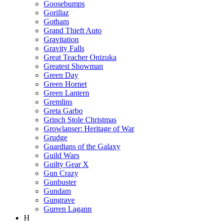
Goosebumps
Gorillaz
Gotham
Grand Thieft Auto
Gravitation
Gravity Falls
Great Teacher Onizuka
Greatest Showman
Green Day
Green Hornet
Green Lantern
Gremlins
Greta Garbo
Grinch Stole Christmas
Growlanser: Heritage of War
Grudge
Guardians of the Galaxy
Guild Wars
Guilty Gear X
Gun Crazy
Gunbuster
Gundam
Gungrave
Gurren Lagann
H