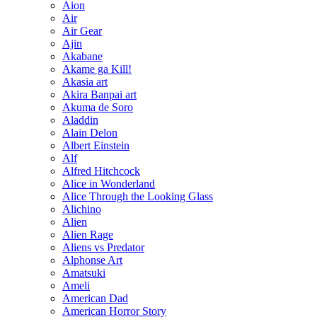
Aion
Air
Air Gear
Ajin
Akabane
Akame ga Kill!
Akasia art
Akira Banpai art
Akuma de Soro
Aladdin
Alain Delon
Albert Einstein
Alf
Alfred Hitchcock
Alice in Wonderland
Alice Through the Looking Glass
Alichino
Alien
Alien Rage
Aliens vs Predator
Alphonse Art
Amatsuki
Ameli
American Dad
American Horror Story