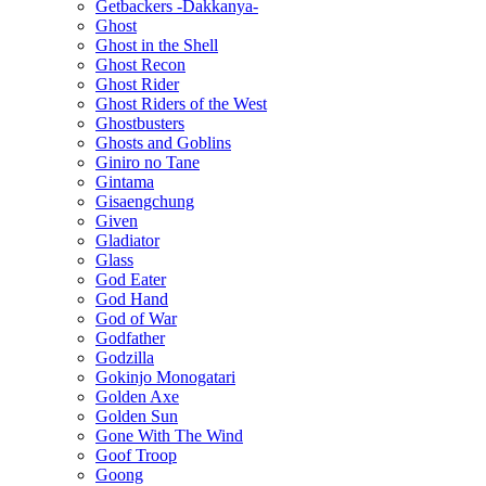
Getbackers -Dakkanya-
Ghost
Ghost in the Shell
Ghost Recon
Ghost Rider
Ghost Riders of the West
Ghostbusters
Ghosts and Goblins
Giniro no Tane
Gintama
Gisaengchung
Given
Gladiator
Glass
God Eater
God Hand
God of War
Godfather
Godzilla
Gokinjo Monogatari
Golden Axe
Golden Sun
Gone With The Wind
Goof Troop
Goong