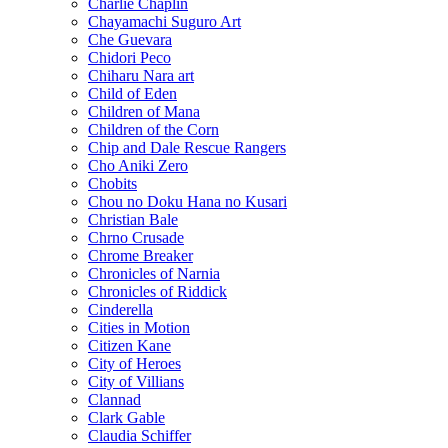
Charlie Chaplin
Chayamachi Suguro Art
Che Guevara
Chidori Peco
Chiharu Nara art
Child of Eden
Children of Mana
Children of the Corn
Chip and Dale Rescue Rangers
Cho Aniki Zero
Chobits
Chou no Doku Hana no Kusari
Christian Bale
Chrno Crusade
Chrome Breaker
Chronicles of Narnia
Chronicles of Riddick
Cinderella
Cities in Motion
Citizen Kane
City of Heroes
City of Villians
Clannad
Clark Gable
Claudia Schiffer