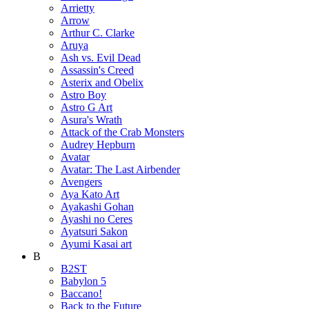
Arrietty
Arrow
Arthur C. Clarke
Aruya
Ash vs. Evil Dead
Assassin's Creed
Asterix and Obelix
Astro Boy
Astro G Art
Asura's Wrath
Attack of the Crab Monsters
Audrey Hepburn
Avatar
Avatar: The Last Airbender
Avengers
Aya Kato Art
Ayakashi Gohan
Ayashi no Ceres
Ayatsuri Sakon
Ayumi Kasai art
B
B2ST
Babylon 5
Baccano!
Back to the Future