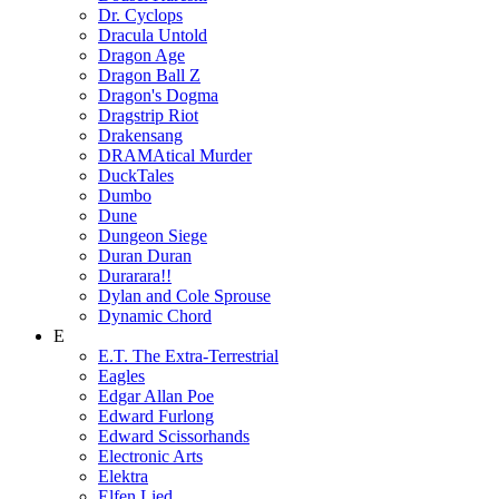
Dr. Cyclops
Dracula Untold
Dragon Age
Dragon Ball Z
Dragon's Dogma
Dragstrip Riot
Drakensang
DRAMAtical Murder
DuckTales
Dumbo
Dune
Dungeon Siege
Duran Duran
Durarara!!
Dylan and Cole Sprouse
Dynamic Chord
E
E.T. The Extra-Terrestrial
Eagles
Edgar Allan Poe
Edward Furlong
Edward Scissorhands
Electronic Arts
Elektra
Elfen Lied