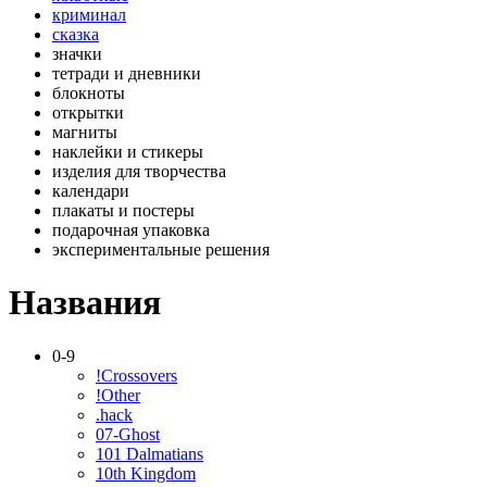
криминал
сказка
значки
тетради и дневники
блокноты
открытки
магниты
наклейки и стикеры
изделия для творчества
календари
плакаты и постеры
подарочная упаковка
экспериментальные решения
Названия
0-9
!Crossovers
!Other
.hack
07-Ghost
101 Dalmatians
10th Kingdom