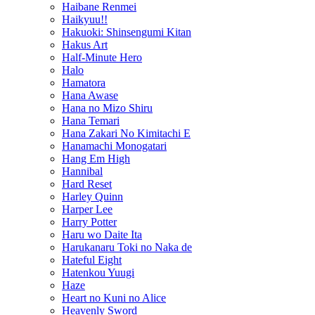
Haibane Renmei
Haikyuu!!
Hakuoki: Shinsengumi Kitan
Hakus Art
Half-Minute Hero
Halo
Hamatora
Hana Awase
Hana no Mizo Shiru
Hana Temari
Hana Zakari No Kimitachi E
Hanamachi Monogatari
Hang Em High
Hannibal
Hard Reset
Harley Quinn
Harper Lee
Harry Potter
Haru wo Daite Ita
Harukanaru Toki no Naka de
Hateful Eight
Hatenkou Yuugi
Haze
Heart no Kuni no Alice
Heavenly Sword