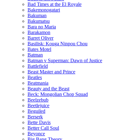
Bad Times at the El Royale
Bakemonogatari
Bakuman
Bakumatsu
Bara no Maria
Barakamon
Barret Oliver
Basilisk: Kouga Ninpou Chou
Bates Motel
Batman
Batman v Superman: Dawn of Justice
Battlefield
Beast Master and Prince
Beatles
Beatmania
Beauty and the Beast
Beck: Mongolian Chop Squad
Beelzebub
Beetlejuice
Beguiled
Berserk
Bette Davis
Better Call Soul
Beyonce
Big Bang Theory