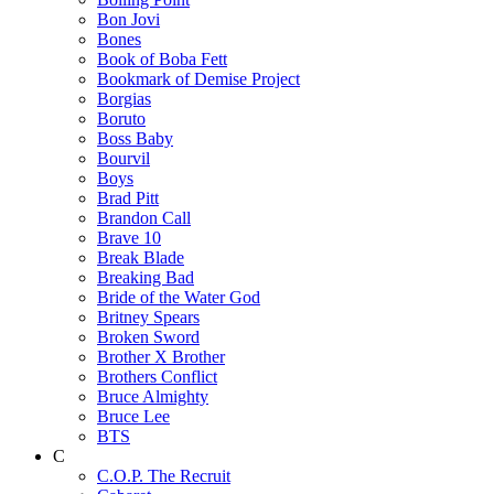
Bon Jovi
Bones
Book of Boba Fett
Bookmark of Demise Project
Borgias
Boruto
Boss Baby
Bourvil
Boys
Brad Pitt
Brandon Call
Brave 10
Break Blade
Breaking Bad
Bride of the Water God
Britney Spears
Broken Sword
Brother X Brother
Brothers Conflict
Bruce Almighty
Bruce Lee
BTS
C
C.O.P. The Recruit