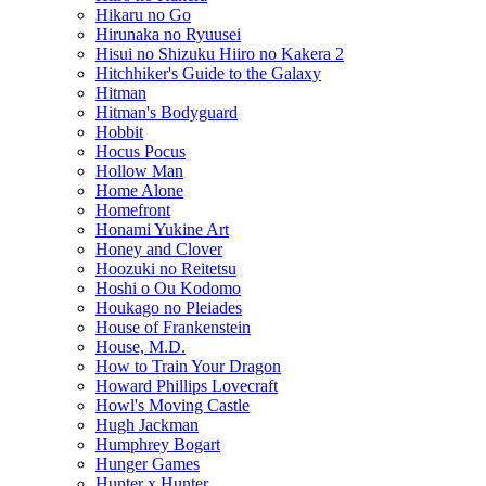
Hikaru no Go
Hirunaka no Ryuusei
Hisui no Shizuku Hiiro no Kakera 2
Hitchhiker's Guide to the Galaxy
Hitman
Hitman's Bodyguard
Hobbit
Hocus Pocus
Hollow Man
Home Alone
Homefront
Honami Yukine Art
Honey and Clover
Hoozuki no Reitetsu
Hoshi o Ou Kodomo
Houkago no Pleiades
House of Frankenstein
House, M.D.
How to Train Your Dragon
Howard Phillips Lovecraft
Howl's Moving Castle
Hugh Jackman
Humphrey Bogart
Hunger Games
Hunter x Hunter