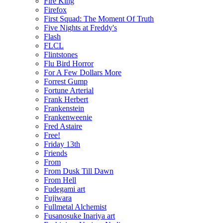
Fire King
Firefox
First Squad: The Moment Of Truth
Five Nights at Freddy's
Flash
FLCL
Flintstones
Flu Bird Horror
For A Few Dollars More
Forrest Gump
Fortune Arterial
Frank Herbert
Frankenstein
Frankenweenie
Fred Astaire
Free!
Friday 13th
Friends
From
From Dusk Till Dawn
From Hell
Fudegami art
Fujiwara
Fullmetal Alchemist
Fusanosuke Inariya art