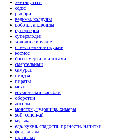
хентай, этти
сёдзе
рыцари
ведьмы, колдуны
роботы, андроиды
супергерои
суперзлодеи
холодное оружие
огнестрельное оружие
космос
боги смерти, шинигами
смертельный
самураи
ниндзя
пираты
мечи
космические корабли
оборотни
ангелы
монстры, чудовища, химеры
яой, сенен-ай
музыка
еда, кухня, сладости, пряности, напитки
феи, эльфы
призраки