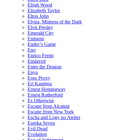
Elijah Wood
Elizabeth Taylor
Elton John
Elvira, Mistress of the Dark
Elvis Presley
Emerald City
Eminem
Ender’s Game
Eno
Enrico Fermi
Enslaved
Enter the Dragon
Enya
Ergo Proxy
Eri Kamijou
Ernest Hemingway
Ernest Rutherford
Es Otherwise
Escape from Alcatraz
Escape from New York
Escha and Logy no Atelier
Eureka Seven
Evil Dead
Evolution
Eye of Judgement