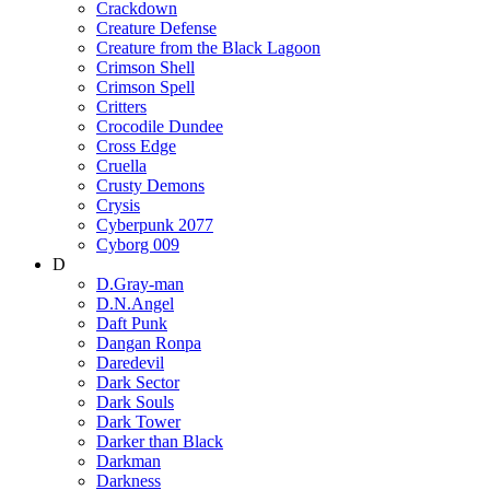
Crackdown
Creature Defense
Creature from the Black Lagoon
Crimson Shell
Crimson Spell
Critters
Crocodile Dundee
Cross Edge
Cruella
Crusty Demons
Crysis
Cyberpunk 2077
Cyborg 009
D
D.Gray-man
D.N.Angel
Daft Punk
Dangan Ronpa
Daredevil
Dark Sector
Dark Souls
Dark Tower
Darker than Black
Darkman
Darkness