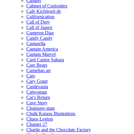
Cabaret
Cabinet of Curiosities
Cafe Kichijouji de
Californication
Call of Duty
Call of Juarez
Cameron Diaz
Candy Candy
Cantarella
Captain America
Captain Marvel
Card Captor Sakura
Care Bears
Carnelian art
Cars
Cary Grant
Castlevania
Catwoman
Cat’s Return
Cave Story
Chainsaw-man
Chalk Karasu Illustrations
Chaos Legion
Chapter 27
Charlie and the Chocolate Factory