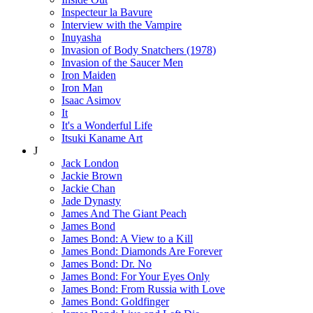
Inspecteur la Bavure
Interview with the Vampire
Inuyasha
Invasion of Body Snatchers (1978)
Invasion of the Saucer Men
Iron Maiden
Iron Man
Isaac Asimov
It
It's a Wonderful Life
Itsuki Kaname Art
J
Jack London
Jackie Brown
Jackie Chan
Jade Dynasty
James And The Giant Peach
James Bond
James Bond: A View to a Kill
James Bond: Diamonds Are Forever
James Bond: Dr. No
James Bond: For Your Eyes Only
James Bond: From Russia with Love
James Bond: Goldfinger