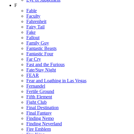
F
Fable
Faculty
Fahrenheit
Fairy Tail
Fake
Fallout
Family Guy
Fantastic Beasts
Fantastic Four
Far Cry
Fast and the Furious
Fate/Stay Night
FEAR
Fear and Loathing in Las Vegas
Fernandel
Fertile Ground
Fifth Element
Fight Club
Final Destination
Final Fantasy
Finding Nemo
Finding Neverland
Fire Emblem