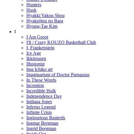
Hunters
Husk
Hyakki Yakou Shou
Hyakujitsu no Bara
Hyung-Tae Kim
I
I Am Groot
I'll / Crazy KOUZO Basketball Club
I, Frankenstein
Ice Age
Ikkitousen
Illusionist
Ima Ichiko art
Imaginarium of Doctor Parnassus
In These Words
Inception
Incredible Hulk
Independence Day
Indiana Jones
Inferno Legend
Infinite Crisis
Inglourious Basterds
Ingmar Bergman
Ingrid Bergman
Inside Out