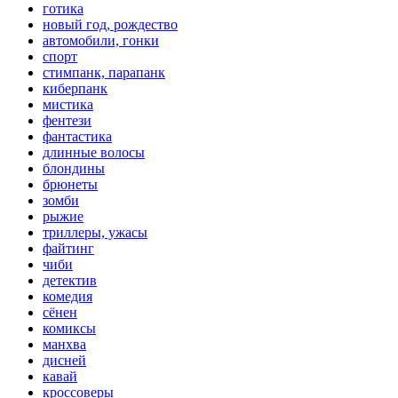
готика
новый год, рождество
автомобили, гонки
спорт
стимпанк, парапанк
киберпанк
мистика
фентези
фантастика
длинные волосы
блондины
брюнеты
зомби
рыжие
триллеры, ужасы
файтинг
чиби
детектив
комедия
сёнен
комиксы
манхва
дисней
кавай
кроссоверы