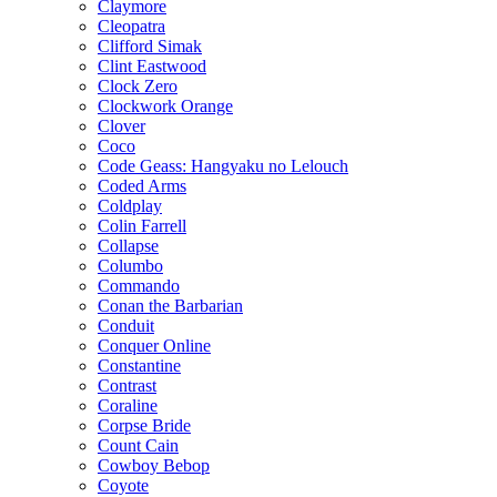
Claymore
Cleopatra
Clifford Simak
Clint Eastwood
Clock Zero
Clockwork Orange
Clover
Coco
Code Geass: Hangyaku no Lelouch
Coded Arms
Coldplay
Colin Farrell
Collapse
Columbo
Commando
Conan the Barbarian
Conduit
Conquer Online
Constantine
Contrast
Coraline
Corpse Bride
Count Cain
Cowboy Bebop
Coyote