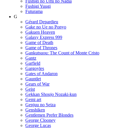
Fushigi no Umi no Nadia
Fushigi Yuugi
Futurama
G
Gérard Depardieu
Gake no Ue no Ponyo
Gakuen Heaven
Galaxy Express 999
Game of Death
Game of Thrones
Gankutsuou: The Count of Monte Cristo
Gantz
Garfield
Gargoyles
Gates of Andaron
Gauntlet
Gears of War
Geist
Gekkan Shoujo Nozaki-kun
Gemi art
Genjuu no Seiza
Genshiken
Gentlemen Prefer Blondes
George Clooney
George Lucas