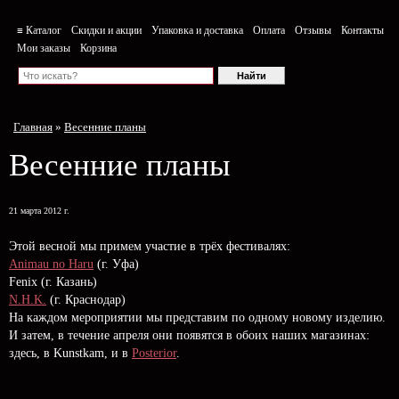
≡ Каталог
Скидки и акции
Упаковка и доставка
Оплата
Отзывы
Контакты
Мои заказы
Корзина
Главная
»
Весенние планы
Весенние планы
21 марта 2012 г.
Этой весной мы примем участие в трёх фестивалях:
Animau no Haru
(г. Уфа)
Fenix (г. Казань)
N.H.K.
(г. Краснодар)
На каждом мероприятии мы представим по одному новому изделию.
И затем, в течение апреля они появятся в обоих наших магазинах:
здесь, в Kunstkam, и в
Posterior
.