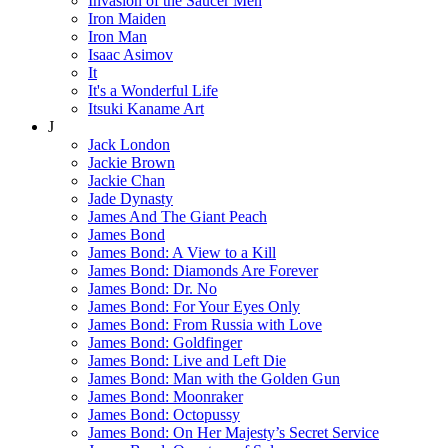
Invasion of the Saucer Men
Iron Maiden
Iron Man
Isaac Asimov
It
It's a Wonderful Life
Itsuki Kaname Art
J
Jack London
Jackie Brown
Jackie Chan
Jade Dynasty
James And The Giant Peach
James Bond
James Bond: A View to a Kill
James Bond: Diamonds Are Forever
James Bond: Dr. No
James Bond: For Your Eyes Only
James Bond: From Russia with Love
James Bond: Goldfinger
James Bond: Live and Left Die
James Bond: Man with the Golden Gun
James Bond: Moonraker
James Bond: Octopussy
James Bond: On Her Majesty’s Secret Service