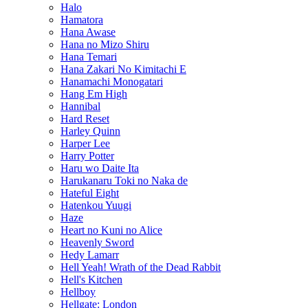
Halo
Hamatora
Hana Awase
Hana no Mizo Shiru
Hana Temari
Hana Zakari No Kimitachi E
Hanamachi Monogatari
Hang Em High
Hannibal
Hard Reset
Harley Quinn
Harper Lee
Harry Potter
Haru wo Daite Ita
Harukanaru Toki no Naka de
Hateful Eight
Hatenkou Yuugi
Haze
Heart no Kuni no Alice
Heavenly Sword
Hedy Lamarr
Hell Yeah! Wrath of the Dead Rabbit
Hell's Kitchen
Hellboy
Hellgate: London