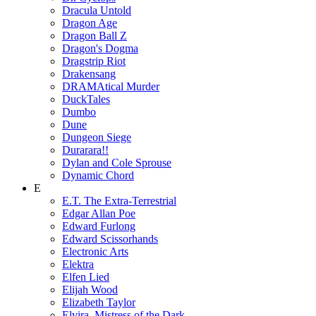
Dracula Untold
Dragon Age
Dragon Ball Z
Dragon's Dogma
Dragstrip Riot
Drakensang
DRAMAtical Murder
DuckTales
Dumbo
Dune
Dungeon Siege
Durarara!!
Dylan and Cole Sprouse
Dynamic Chord
E
E.T. The Extra-Terrestrial
Edgar Allan Poe
Edward Furlong
Edward Scissorhands
Electronic Arts
Elektra
Elfen Lied
Elijah Wood
Elizabeth Taylor
Elvira, Mistress of the Dark