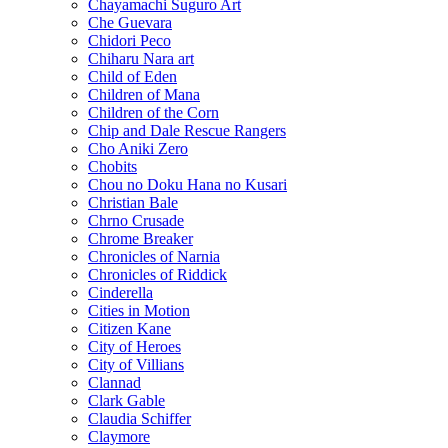
Chayamachi Suguro Art
Che Guevara
Chidori Peco
Chiharu Nara art
Child of Eden
Children of Mana
Children of the Corn
Chip and Dale Rescue Rangers
Cho Aniki Zero
Chobits
Chou no Doku Hana no Kusari
Christian Bale
Chrno Crusade
Chrome Breaker
Chronicles of Narnia
Chronicles of Riddick
Cinderella
Cities in Motion
Citizen Kane
City of Heroes
City of Villians
Clannad
Clark Gable
Claudia Schiffer
Claymore