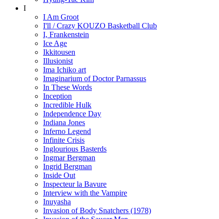
I
I Am Groot
I'll / Crazy KOUZO Basketball Club
I, Frankenstein
Ice Age
Ikkitousen
Illusionist
Ima Ichiko art
Imaginarium of Doctor Parnassus
In These Words
Inception
Incredible Hulk
Independence Day
Indiana Jones
Inferno Legend
Infinite Crisis
Inglourious Basterds
Ingmar Bergman
Ingrid Bergman
Inside Out
Inspecteur la Bavure
Interview with the Vampire
Inuyasha
Invasion of Body Snatchers (1978)