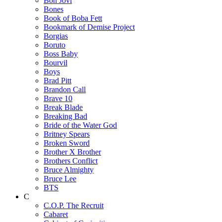
Bon Jovi
Bones
Book of Boba Fett
Bookmark of Demise Project
Borgias
Boruto
Boss Baby
Bourvil
Boys
Brad Pitt
Brandon Call
Brave 10
Break Blade
Breaking Bad
Bride of the Water God
Britney Spears
Broken Sword
Brother X Brother
Brothers Conflict
Bruce Almighty
Bruce Lee
BTS
C
C.O.P. The Recruit
Cabaret