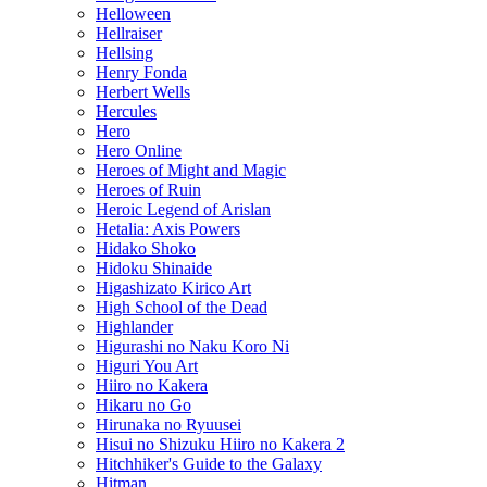
Helloween
Hellraiser
Hellsing
Henry Fonda
Herbert Wells
Hercules
Hero
Hero Online
Heroes of Might and Magic
Heroes of Ruin
Heroic Legend of Arislan
Hetalia: Axis Powers
Hidako Shoko
Hidoku Shinaide
Higashizato Kirico Art
High School of the Dead
Highlander
Higurashi no Naku Koro Ni
Higuri You Art
Hiiro no Kakera
Hikaru no Go
Hirunaka no Ryuusei
Hisui no Shizuku Hiiro no Kakera 2
Hitchhiker's Guide to the Galaxy
Hitman