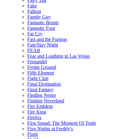
Fairy Tail
Fake
Fallout
Family Guy
Fantastic Beasts
Fantastic Four
Far Cry
Fast and the Furious
Fate/Stay Night
FEAR
Fear and Loathing in Las Vegas
Fernandel
Fertile Ground
Fifth Element
Fight Club
Final Destination
Final Fantasy
Finding Nemo
Finding Neverland
Fire Emblem
Fire King
Firefox
First Squad: The Moment Of Truth
Five Nights at Freddy's
Flash