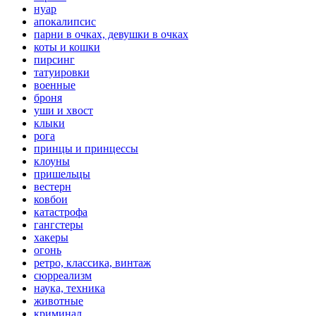
нуар
апокалипсис
парни в очках, девушки в очках
коты и кошки
пирсинг
татуировки
военные
броня
уши и хвост
клыки
рога
принцы и принцессы
клоуны
пришельцы
вестерн
ковбои
катастрофа
гангстеры
хакеры
огонь
ретро, классика, винтаж
сюрреализм
наука, техника
животные
криминал