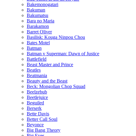
Bakemonogatari
Bakuman
Bakumatsu
Bara no Maria
Barakamon
Barret Oliver
Basilisk: Kouga Ninpou Chou
Bates Motel
Batman
Batman v Superman: Dawn of Justice
Battlefield
Beast Master and Prince
Beatles
Beatmania
Beauty and the Beast
Beck: Mongolian Chop Squad
Beelzebub
Beetlejuice
Beguiled
Berserk
Bette Davis
Better Call Soul
Beyonce
Big Bang Theory
Big Eyes