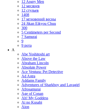
12 Angry Men
12 месяцев
12 стульев
1408
17 мгновений весны
24 Jikan Eikyou Chuu
300
5 Centimeters per Second
7 Samurai
9
9 рота
A
Abe Yoshitoshi art
Above the Law
Abraham Lincoln
Absolute Power
Ace Ventura: Pet Detective
Ad Astra
Addams Family
Adventures of Sharkboy and Lavagirl
Afrosamurai
Age of Conan
Ah! My Goddess
Ai no Kusabi
Aion