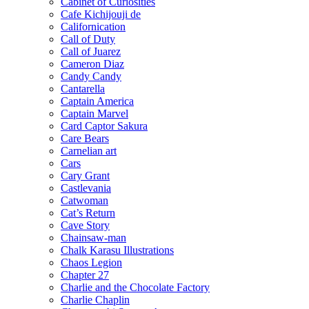
Cabinet of Curiosities
Cafe Kichijouji de
Californication
Call of Duty
Call of Juarez
Cameron Diaz
Candy Candy
Cantarella
Captain America
Captain Marvel
Card Captor Sakura
Care Bears
Carnelian art
Cars
Cary Grant
Castlevania
Catwoman
Cat’s Return
Cave Story
Chainsaw-man
Chalk Karasu Illustrations
Chaos Legion
Chapter 27
Charlie and the Chocolate Factory
Charlie Chaplin