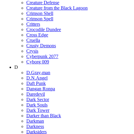
Creature Defense
Creature from the Black Lagoon
Crimson Shell
Crimson Spell
Critters
Crocodile Dundee
Cross Edge
Cruella
Crusty Demons
Crysis
Cyberpunk 2077
Cyborg 009
D
D.Gray-man
D.N.Angel
Daft Punk
Dangan Ronpa
Daredevil
Dark Sector
Dark Souls
Dark Tower
Darker than Black
Darkman
Darkness
Darksiders