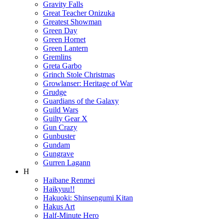
Gravity Falls
Great Teacher Onizuka
Greatest Showman
Green Day
Green Hornet
Green Lantern
Gremlins
Greta Garbo
Grinch Stole Christmas
Growlanser: Heritage of War
Grudge
Guardians of the Galaxy
Guild Wars
Guilty Gear X
Gun Crazy
Gunbuster
Gundam
Gungrave
Gurren Lagann
H
Haibane Renmei
Haikyuu!!
Hakuoki: Shinsengumi Kitan
Hakus Art
Half-Minute Hero