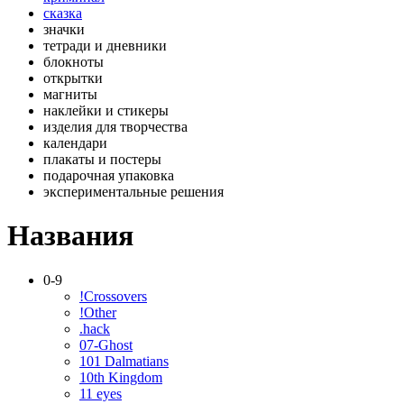
сказка
значки
тетради и дневники
блокноты
открытки
магниты
наклейки и стикеры
изделия для творчества
календари
плакаты и постеры
подарочная упаковка
экспериментальные решения
Названия
0-9
!Crossovers
!Other
.hack
07-Ghost
101 Dalmatians
10th Kingdom
11 eyes