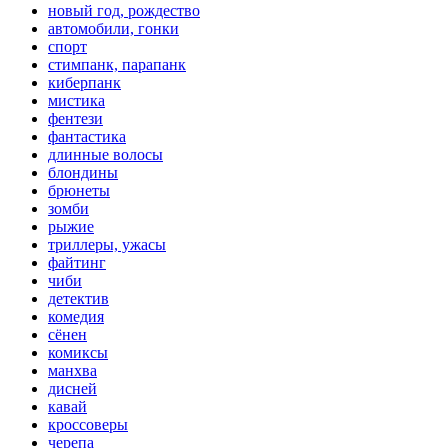
новый год, рождество
автомобили, гонки
спорт
стимпанк, парапанк
киберпанк
мистика
фентези
фантастика
длинные волосы
блондины
брюнеты
зомби
рыжие
триллеры, ужасы
файтинг
чиби
детектив
комедия
сёнен
комиксы
манхва
дисней
кавай
кроссоверы
черепа