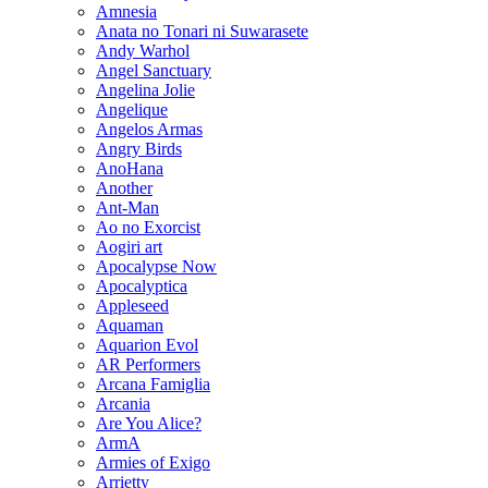
Amnesia
Anata no Tonari ni Suwarasete
Andy Warhol
Angel Sanctuary
Angelina Jolie
Angelique
Angelos Armas
Angry Birds
AnoHana
Another
Ant-Man
Ao no Exorcist
Aogiri art
Apocalypse Now
Apocalyptica
Appleseed
Aquaman
Aquarion Evol
AR Performers
Arcana Famiglia
Arcania
Are You Alice?
ArmA
Armies of Exigo
Arrietty