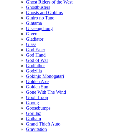
Ghost Riders of the West
Ghostbusters
Ghosts and Goblins
Giniro no Tane
Gintama
Gisaengchung
Given
Gladiator
Glass
God Eater
God Hand
God of War
Godfather
Godzilla
Gokinjo Monogatari
Golden Axe
Golden Sun
Gone With The Wind
Goof Troop
Goong
Goosebumps
Gorillaz
Gotham
Grand Thieft Auto
Gravitation