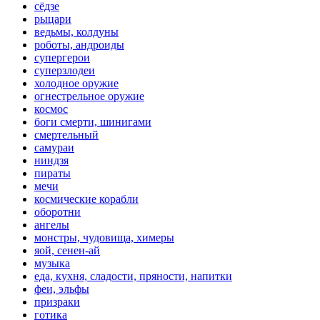
сёдзе
рыцари
ведьмы, колдуны
роботы, андроиды
супергерои
суперзлодеи
холодное оружие
огнестрельное оружие
космос
боги смерти, шинигами
смертельный
самураи
ниндзя
пираты
мечи
космические корабли
оборотни
ангелы
монстры, чудовища, химеры
яой, сенен-ай
музыка
еда, кухня, сладости, пряности, напитки
феи, эльфы
призраки
готика