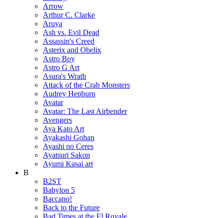
Arrow
Arthur C. Clarke
Aruya
Ash vs. Evil Dead
Assassin's Creed
Asterix and Obelix
Astro Boy
Astro G Art
Asura's Wrath
Attack of the Crab Monsters
Audrey Hepburn
Avatar
Avatar: The Last Airbender
Avengers
Aya Kato Art
Ayakashi Gohan
Ayashi no Ceres
Ayatsuri Sakon
Ayumi Kasai art
B
B2ST
Babylon 5
Baccano!
Back to the Future
Bad Times at the El Royale