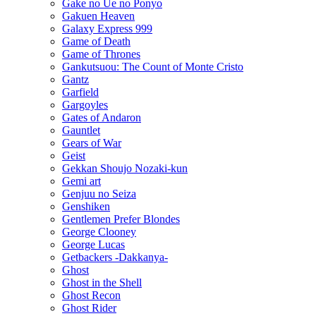
Gake no Ue no Ponyo
Gakuen Heaven
Galaxy Express 999
Game of Death
Game of Thrones
Gankutsuou: The Count of Monte Cristo
Gantz
Garfield
Gargoyles
Gates of Andaron
Gauntlet
Gears of War
Geist
Gekkan Shoujo Nozaki-kun
Gemi art
Genjuu no Seiza
Genshiken
Gentlemen Prefer Blondes
George Clooney
George Lucas
Getbackers -Dakkanya-
Ghost
Ghost in the Shell
Ghost Recon
Ghost Rider