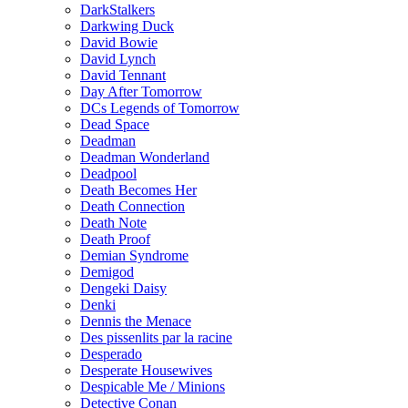
DarkStalkers
Darkwing Duck
David Bowie
David Lynch
David Tennant
Day After Tomorrow
DCs Legends of Tomorrow
Dead Space
Deadman
Deadman Wonderland
Deadpool
Death Becomes Her
Death Connection
Death Note
Death Proof
Demian Syndrome
Demigod
Dengeki Daisy
Denki
Dennis the Menace
Des pissenlits par la racine
Desperado
Desperate Housewives
Despicable Me / Minions
Detective Conan