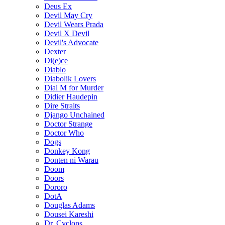
Deus Ex
Devil May Cry
Devil Wears Prada
Devil X Devil
Devil's Advocate
Dexter
Di(e)ce
Diablo
Diabolik Lovers
Dial M for Murder
Didier Haudepin
Dire Straits
Django Unchained
Doctor Strange
Doctor Who
Dogs
Donkey Kong
Donten ni Warau
Doom
Doors
Dororo
DotA
Douglas Adams
Dousei Kareshi
Dr. Cyclops