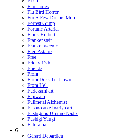
FLCL
Flintstones
Flu Bird Horror
For A Few Dollars More
Forrest Gump
Fortune Arterial
Frank Herbert
Frankenstein
Frankenweenie
Fred Astaire
Free!
Friday 13th
Friends
From
From Dusk Till Dawn
From Hell
Fudegami art
Fujiwara
Fullmetal Alchemist
Fusanosuke Inariya art
Fushigi no Umi no Nadia
Fushigi Yuugi
Futurama
G
Gérard Depardieu