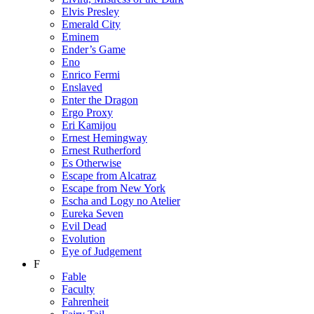
Elvis Presley
Emerald City
Eminem
Ender’s Game
Eno
Enrico Fermi
Enslaved
Enter the Dragon
Ergo Proxy
Eri Kamijou
Ernest Hemingway
Ernest Rutherford
Es Otherwise
Escape from Alcatraz
Escape from New York
Escha and Logy no Atelier
Eureka Seven
Evil Dead
Evolution
Eye of Judgement
F
Fable
Faculty
Fahrenheit