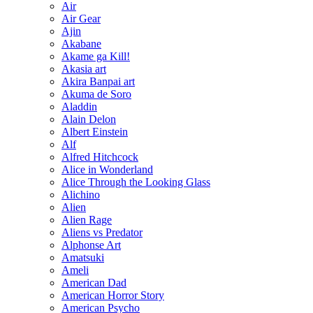
Air
Air Gear
Ajin
Akabane
Akame ga Kill!
Akasia art
Akira Banpai art
Akuma de Soro
Aladdin
Alain Delon
Albert Einstein
Alf
Alfred Hitchcock
Alice in Wonderland
Alice Through the Looking Glass
Alichino
Alien
Alien Rage
Aliens vs Predator
Alphonse Art
Amatsuki
Ameli
American Dad
American Horror Story
American Psycho