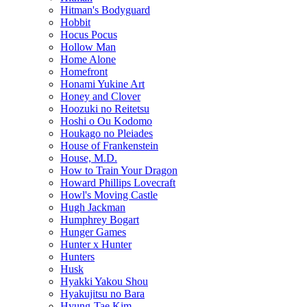
Hitman's Bodyguard
Hobbit
Hocus Pocus
Hollow Man
Home Alone
Homefront
Honami Yukine Art
Honey and Clover
Hoozuki no Reitetsu
Hoshi o Ou Kodomo
Houkago no Pleiades
House of Frankenstein
House, M.D.
How to Train Your Dragon
Howard Phillips Lovecraft
Howl's Moving Castle
Hugh Jackman
Humphrey Bogart
Hunger Games
Hunter x Hunter
Hunters
Husk
Hyakki Yakou Shou
Hyakujitsu no Bara
Hyung-Tae Kim