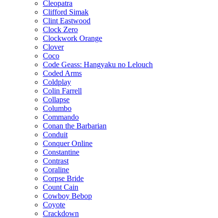
Cleopatra
Clifford Simak
Clint Eastwood
Clock Zero
Clockwork Orange
Clover
Coco
Code Geass: Hangyaku no Lelouch
Coded Arms
Coldplay
Colin Farrell
Collapse
Columbo
Commando
Conan the Barbarian
Conduit
Conquer Online
Constantine
Contrast
Coraline
Corpse Bride
Count Cain
Cowboy Bebop
Coyote
Crackdown