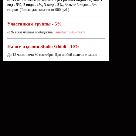
-3...-5%
при заказе
не больше трёх разных видов
изделий:
1
вид - 5%, 2 вида - 4%, 3 вида - 3%,
больше 3 видов - без
скидки. (Только для заказов от 900 руб.)
Участникам группы - 5%
-5%
всем членам сообщества
Kunstkam ВКонтакте
На все изделия Studio Ghibli - 10%
До 12 часов ночи 30 сентября. При любой величине заказа