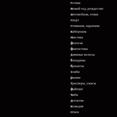
готика
новый год, рождество
автомобили, гонки
спорт
стимпанк, парапанк
киберпанк
мистика
фентези
фантастика
длинные волосы
блондины
брюнеты
зомби
рыжие
триллеры, ужасы
файтинг
чиби
детектив
комедия
сёнен