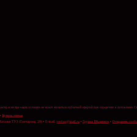
актер и ни при каких условиях не может являеться публичной офертой (как определено в положениях Ст
•
Купить оптом
Магазин ТУЗ (Гончарова, 28) • E-mail:
verfurt@mail.ru
•
Группа ВКонтакте
•
Отправить сооб