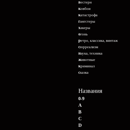
вестерн
ковбои
катастрофа
гангстеры
хакеры
огонь
ретро, классика, винтаж
сюрреализм
наука, техника
животные
криминал
сказка
Названия
0-9
A
B
C
D