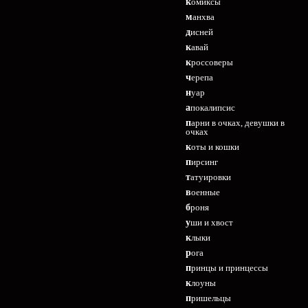
комиксы
манхва
дисней
кавай
кроссоверы
черепа
нуар
апокалипсис
парни в очках, девушки в
очках
коты и кошки
пирсинг
татуировки
военные
броня
уши и хвост
клыки
рога
принцы и принцессы
клоуны
пришельцы