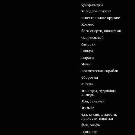
суперзлодеи
холодное оружие
огнестрельное оружие
космос
боги смерти, шинигами
смертельный
самураи
ниндзя
пираты
мечи
космические корабли
оборотни
ангелы
монстры, чудовища,
химеры
яой, сенен-ай
музыка
еда, кухня, сладости,
пряности, напитки
феи, эльфы
призраки