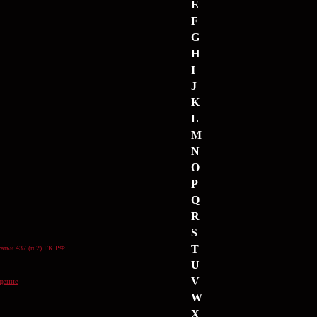
E
F
G
H
I
J
K
L
M
N
O
P
Q
R
S
T
атьи 437 (п.2) ГК РФ.
U
V
щение
W
X