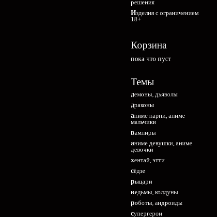
решения
Изделия с ограничением
18+
Корзина
пока что пуст
Темы
демоны, дьяволы
драконы
аниме парни, аниме
мальчики
вампиры
аниме девушки, аниме
девочки
хентай, этти
сёдзе
рыцари
ведьмы, колдуны
роботы, андроиды
супергерои