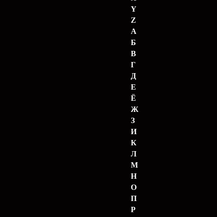
Y
Z
А
Б
В
Г
Д
Е
Ё
Ж
З
И
К
Л
М
Н
О
П
Р