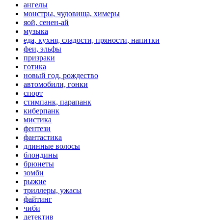
ангелы
монстры, чудовища, химеры
яой, сенен-ай
музыка
еда, кухня, сладости, пряности, напитки
феи, эльфы
призраки
готика
новый год, рождество
автомобили, гонки
спорт
стимпанк, парапанк
киберпанк
мистика
фентези
фантастика
длинные волосы
блондины
брюнеты
зомби
рыжие
триллеры, ужасы
файтинг
чиби
детектив