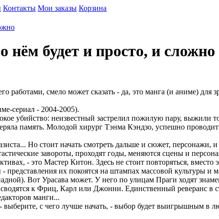
ы
Контакты
Мои заказы
Корзина
ложно
о нём будет и просто, и сложно
с его работами, смело может сказать - да, это манга (и аниме) д
ме-сериал - 2004-2005).
окое убийство: неизвестный застрелил пожилую пару, выжили то
теряла память. Молодой хирург Тэнма Кэндзо, успешно проводит
казиста... Но стоит начать смотреть дальше и сюжет, персонажи,
астические завороты, проходят годы, меняются сцены и персона
ктивах, - это Мастер Китон. Здесь не стоит повторяться, вместо 
ы - представления их покоятся на штампах массовой культуры и 
адной). Вот Урасава может. У него по улицам Праги ходят знаме
сводятся к Фриц, Карл или Джонни. Единственный реверанс в ст
едакторов манги...
 выберите, с чего лучше начать, - выбор будет выигрышным в л