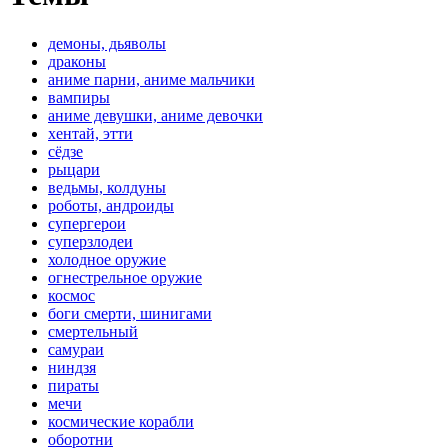
демоны, дьяволы
драконы
аниме парни, аниме мальчики
вампиры
аниме девушки, аниме девочки
хентай, этти
сёдзе
рыцари
ведьмы, колдуны
роботы, андроиды
супергерои
суперзлодеи
холодное оружие
огнестрельное оружие
космос
боги смерти, шинигами
смертельный
самураи
ниндзя
пираты
мечи
космические корабли
оборотни