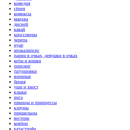
комедия
сёнен
комиксы
манхва
дисней
кавай
кроссоверы
черепа
нуар
апокалипсис
парни в очках, девушки в очках
коты и кошки
пирсинг
татуировки
военные
броня
уши и хвост
клыки
рога
принцы и принцессы
клоуны
пришельцы
вестерн
ковбои
катастрофа