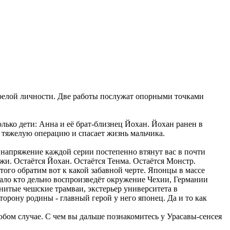
ля зрелой личности. Две работы послужат опорными точками
лько дети: Анна и её брат-близнец Йохан. Йохан ранен в
 тяжелую операцию и спасает жизнь мальчика.
 и напряжение каждой серии постепенно втянут вас в почти
жи. Остаётся Йохан. Остаётся Тенма. Остаётся Монстр.
этого обратим вот к какой забавной черте. Японцы в массе
мало кто дельно воспроизведёт окружение Чехии, Германии
нитые чешские трамваи, экстерьер университета в
орону родины - главный герой у него японец. Да и то как
юбом случае. С чем вы дальше познакомитесь у Урасавы-сенсея