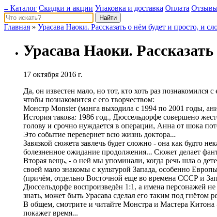
≡ Каталог
Скидки и акции
Упаковка и доставка
Оплата
Отзыв
Главная
»
Урасава Наоки. Рассказать о нём будет и просто, и с
Урасава Наоки. Рассказать 
17 октября 2016 г.
Да, он известен мало, но тот, кто хоть раз познакомился 
чтобы познакомится с его творчеством:
Монстр Monster (манга выходила с 1994 по 2001 годы, ани
История такова: 1986 год., Дюссельдорфе совершено жест
голову и срочно нуждается в операции, Анна от шока по
Это событие перевернет всю жизнь доктора...
Завязкой сюжета завлечь будет сложно - она как будто не
болезненное ожидание продолжения... Сюжет делает фант
Вторая вещь, - о ней мы упоминали, когда речь шла о дете
своей мало знакомы с культурой Запада, особенно Европ
(причём, отдельно Восточной еще во времена СССР и Зап
Дюссельдорфе воспроизведён 1:1, а имена персонажей не 
знать, может быть Урасава сделал его таким под гнётом р
В общем, смотрите и читайте Монстра и Мастера Китона -
покажет время...