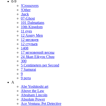
0-9
!Crossovers
!Other
.hack
07-Ghost
101 Dalmatians
10th Kingdom
11 eyes
12 Angry Men
12 месяцев
12 стульев
1408
17 мгновений весны
24 Jikan Eikyou Chuu
300
5 Centimeters per Second
7 Samurai
9
9 рота
A
Abe Yoshitoshi art
Above the Law
Abraham Lincoln
Absolute Power
Ace Ventura: Pet Detective