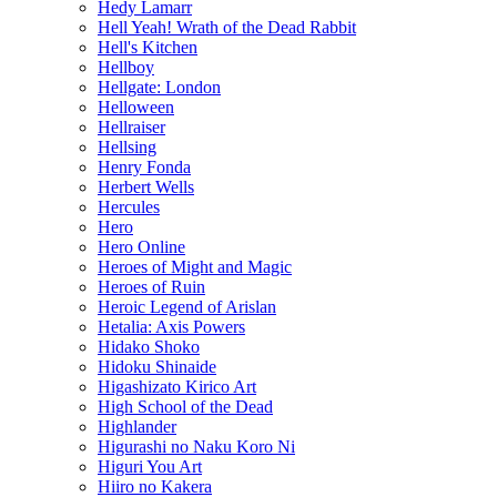
Hedy Lamarr
Hell Yeah! Wrath of the Dead Rabbit
Hell's Kitchen
Hellboy
Hellgate: London
Helloween
Hellraiser
Hellsing
Henry Fonda
Herbert Wells
Hercules
Hero
Hero Online
Heroes of Might and Magic
Heroes of Ruin
Heroic Legend of Arislan
Hetalia: Axis Powers
Hidako Shoko
Hidoku Shinaide
Higashizato Kirico Art
High School of the Dead
Highlander
Higurashi no Naku Koro Ni
Higuri You Art
Hiiro no Kakera