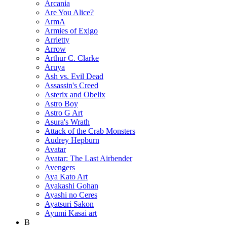
Arcania
Are You Alice?
ArmA
Armies of Exigo
Arrietty
Arrow
Arthur C. Clarke
Aruya
Ash vs. Evil Dead
Assassin's Creed
Asterix and Obelix
Astro Boy
Astro G Art
Asura's Wrath
Attack of the Crab Monsters
Audrey Hepburn
Avatar
Avatar: The Last Airbender
Avengers
Aya Kato Art
Ayakashi Gohan
Ayashi no Ceres
Ayatsuri Sakon
Ayumi Kasai art
B