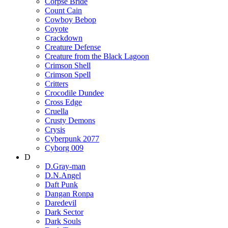
Corpse Bride
Count Cain
Cowboy Bebop
Coyote
Crackdown
Creature Defense
Creature from the Black Lagoon
Crimson Shell
Crimson Spell
Critters
Crocodile Dundee
Cross Edge
Cruella
Crusty Demons
Crysis
Cyberpunk 2077
Cyborg 009
D
D.Gray-man
D.N.Angel
Daft Punk
Dangan Ronpa
Daredevil
Dark Sector
Dark Souls