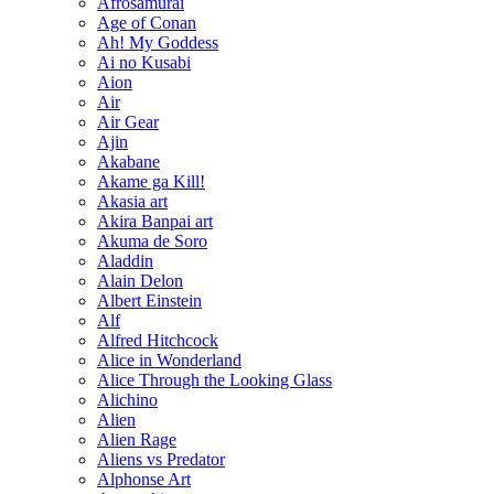
Afrosamurai
Age of Conan
Ah! My Goddess
Ai no Kusabi
Aion
Air
Air Gear
Ajin
Akabane
Akame ga Kill!
Akasia art
Akira Banpai art
Akuma de Soro
Aladdin
Alain Delon
Albert Einstein
Alf
Alfred Hitchcock
Alice in Wonderland
Alice Through the Looking Glass
Alichino
Alien
Alien Rage
Aliens vs Predator
Alphonse Art