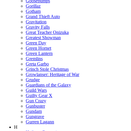
Goosebumps
Gorillaz
Gotham
Grand Thieft Auto
Gravitation
Gravity Falls
Great Teacher Onizuka
Greatest Showman
Green Day
Green Hornet
Green Lantern
Gremlins
Greta Garbo
Grinch Stole Christmas
Growlanser: Heritage of War
Grudge
Guardians of the Galaxy
Guild Wars
Guilty Gear X
Gun Crazy
Gunbuster
Gundam
Gungrave
Gurren Lagann
H