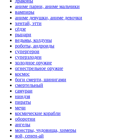
драконы
аниме парни, аниме мальчики
вампиры
аниме девушки, аниме девочки
хентай, этти
сёдзе
рыцари
ведьмы, колдуны
роботы, андроиды
супергерои
суперзлодеи
холодное оружие
огнестрельное оружие
космос
боги смерти, шинигами
смертельный
самураи
ниндзя
пираты
мечи
космические корабли
оборотни
ангелы
монстры, чудовища, химеры
яой, сенен-ай