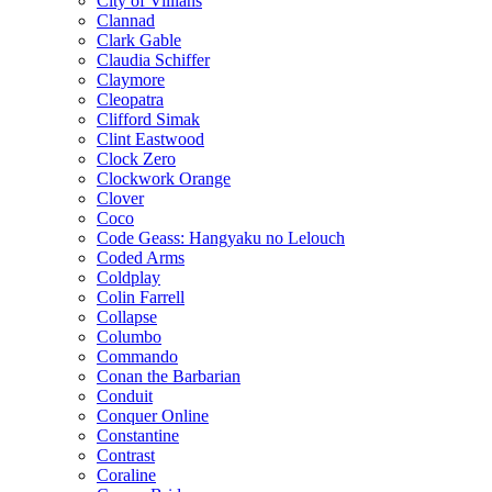
City of Villians
Clannad
Clark Gable
Claudia Schiffer
Claymore
Cleopatra
Clifford Simak
Clint Eastwood
Clock Zero
Clockwork Orange
Clover
Coco
Code Geass: Hangyaku no Lelouch
Coded Arms
Coldplay
Colin Farrell
Collapse
Columbo
Commando
Conan the Barbarian
Conduit
Conquer Online
Constantine
Contrast
Coraline