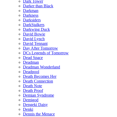
Dark Tower
Darker than Black
Darkman
Darkness
Darksiders
DarkStalkers
Darkwing Duck
David Bowie
David Lynch
David Tennant
Day After Tomorrow
DCs Legends of Tomorrow
Dead Space
Deadman
Deadman Wonderland
Deadpool
Death Becomes Her
Death Connection
Death Note
Death Proof
Demian Syndrome
Demigod
Dengeki Daisy
Denki
Dennis the Menace