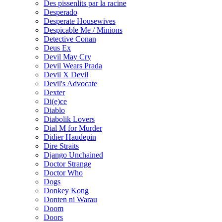
Des pissenlits par la racine
Desperado
Desperate Housewives
Despicable Me / Minions
Detective Conan
Deus Ex
Devil May Cry
Devil Wears Prada
Devil X Devil
Devil's Advocate
Dexter
Di(e)ce
Diablo
Diabolik Lovers
Dial M for Murder
Didier Haudepin
Dire Straits
Django Unchained
Doctor Strange
Doctor Who
Dogs
Donkey Kong
Donten ni Warau
Doom
Doors