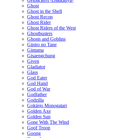
Getbackers -Dakkanya-
Ghost
Ghost in the Shell
Ghost Recon
Ghost Rider
Ghost Riders of the West
Ghostbusters
Ghosts and Goblins
Giniro no Tane
Gintama
Gisaengchung
Given
Gladiator
Glass
God Eater
God Hand
God of War
Godfather
Godzilla
Gokinjo Monogatari
Golden Axe
Golden Sun
Gone With The Wind
Goof Troop
Goong