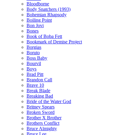
Bloodborne
Body Snatchers (1993)
Bohemian Rhapsody
Boiling Point
Bon Jovi
Bones
Book of Boba Fett
Bookmark of Demise Project
Borgias
Boruto
Boss Baby
Bourvil
Boys
Brad Pitt
Brandon Call
Brave 10
Break Blade
Breaking Bad
Bride of the Water God
Britney Spears
Broken Sword
Brother X Brother
Brothers Conflict
Bruce Almighty
Bruce Lee