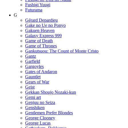
Fushigi Yuugi
Futurama
G
Gérard Depardieu
Gake no Ue no Ponyo
Gakuen Heaven
Galaxy Express 999
Game of Death
Game of Thrones
Gankutsuou: The Count of Monte Cristo
Gantz
Garfield
Gargoyles
Gates of Andaron
Gauntlet
Gears of War
Geist
Gekkan Shoujo Nozaki-kun
Gemi art
Genjuu no Seiza
Genshiken
Gentlemen Prefer Blondes
George Clooney
George Lucas