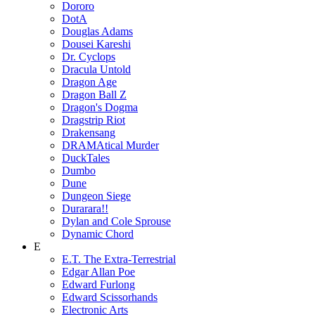
Dororo
DotA
Douglas Adams
Dousei Kareshi
Dr. Cyclops
Dracula Untold
Dragon Age
Dragon Ball Z
Dragon's Dogma
Dragstrip Riot
Drakensang
DRAMAtical Murder
DuckTales
Dumbo
Dune
Dungeon Siege
Durarara!!
Dylan and Cole Sprouse
Dynamic Chord
E
E.T. The Extra-Terrestrial
Edgar Allan Poe
Edward Furlong
Edward Scissorhands
Electronic Arts