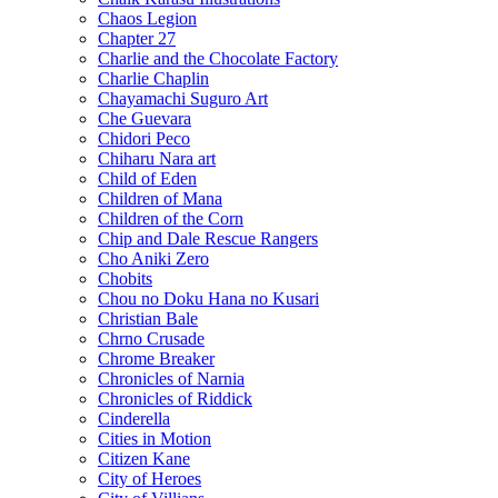
Chaos Legion
Chapter 27
Charlie and the Chocolate Factory
Charlie Chaplin
Chayamachi Suguro Art
Che Guevara
Chidori Peco
Chiharu Nara art
Child of Eden
Children of Mana
Children of the Corn
Chip and Dale Rescue Rangers
Cho Aniki Zero
Chobits
Chou no Doku Hana no Kusari
Christian Bale
Chrno Crusade
Chrome Breaker
Chronicles of Narnia
Chronicles of Riddick
Cinderella
Cities in Motion
Citizen Kane
City of Heroes