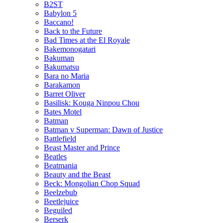
B2ST
Babylon 5
Baccano!
Back to the Future
Bad Times at the El Royale
Bakemonogatari
Bakuman
Bakumatsu
Bara no Maria
Barakamon
Barret Oliver
Basilisk: Kouga Ninpou Chou
Bates Motel
Batman
Batman v Superman: Dawn of Justice
Battlefield
Beast Master and Prince
Beatles
Beatmania
Beauty and the Beast
Beck: Mongolian Chop Squad
Beelzebub
Beetlejuice
Beguiled
Berserk