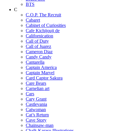
BTS
C
C.O.P. The Recruit
Cabaret
Cabinet of Curiosities
Cafe Kichijouji de
Californication
Call of Duty
Call of Juarez
Cameron Diaz
Candy Candy
Cantarella
Captain America
Captain Marvel
Card Captor Sakura
Care Bears
Carnelian art
Cars
Cary Grant
Castlevania
Catwoman
Cat’s Return
Cave Story
Chainsaw-man
Chalk Karasu Illustrations