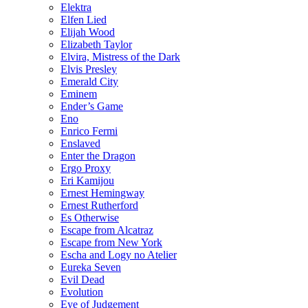
Elektra
Elfen Lied
Elijah Wood
Elizabeth Taylor
Elvira, Mistress of the Dark
Elvis Presley
Emerald City
Eminem
Ender’s Game
Eno
Enrico Fermi
Enslaved
Enter the Dragon
Ergo Proxy
Eri Kamijou
Ernest Hemingway
Ernest Rutherford
Es Otherwise
Escape from Alcatraz
Escape from New York
Escha and Logy no Atelier
Eureka Seven
Evil Dead
Evolution
Eye of Judgement