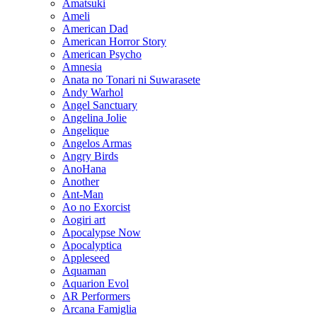
Amatsuki
Ameli
American Dad
American Horror Story
American Psycho
Amnesia
Anata no Tonari ni Suwarasete
Andy Warhol
Angel Sanctuary
Angelina Jolie
Angelique
Angelos Armas
Angry Birds
AnoHana
Another
Ant-Man
Ao no Exorcist
Aogiri art
Apocalypse Now
Apocalyptica
Appleseed
Aquaman
Aquarion Evol
AR Performers
Arcana Famiglia