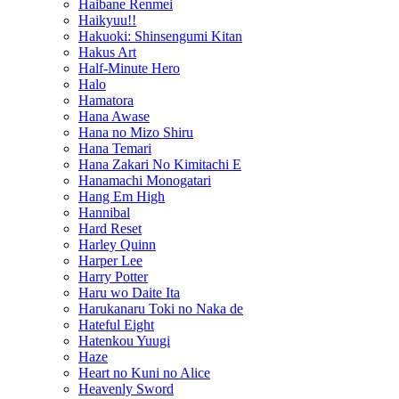
Haibane Renmei
Haikyuu!!
Hakuoki: Shinsengumi Kitan
Hakus Art
Half-Minute Hero
Halo
Hamatora
Hana Awase
Hana no Mizo Shiru
Hana Temari
Hana Zakari No Kimitachi E
Hanamachi Monogatari
Hang Em High
Hannibal
Hard Reset
Harley Quinn
Harper Lee
Harry Potter
Haru wo Daite Ita
Harukanaru Toki no Naka de
Hateful Eight
Hatenkou Yuugi
Haze
Heart no Kuni no Alice
Heavenly Sword