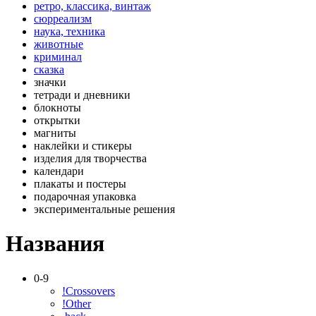
ретро, классика, винтаж
сюрреализм
наука, техника
животные
криминал
сказка
значки
тетради и дневники
блокноты
открытки
магниты
наклейки и стикеры
изделия для творчества
календари
плакаты и постеры
подарочная упаковка
экспериментальные решения
Названия
0-9
!Crossovers
!Other