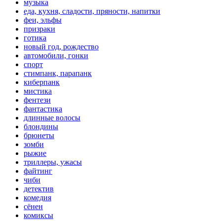
музыка
еда, кухня, сладости, пряности, напитки
феи, эльфы
призраки
готика
новый год, рождество
автомобили, гонки
спорт
стимпанк, парапанк
киберпанк
мистика
фентези
фантастика
длинные волосы
блондины
брюнеты
зомби
рыжие
триллеры, ужасы
файтинг
чиби
детектив
комедия
сёнен
комиксы