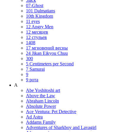
.hack
07-Ghost
101 Dalmatians
10th Kingdom
11 eyes
12 Angry Men
12 месяцев
12 стульев
1408
17 мгновений весны
24 Jikan Eikyou Chuu
300
5 Centimeters per Second
7 Samurai
9
9 рота
A
Abe Yoshitoshi art
Above the Law
Abraham Lincoln
Absolute Power
Ace Ventura: Pet Detective
Ad Astra
Addams Family
Adventures of Sharkboy and Lavagirl