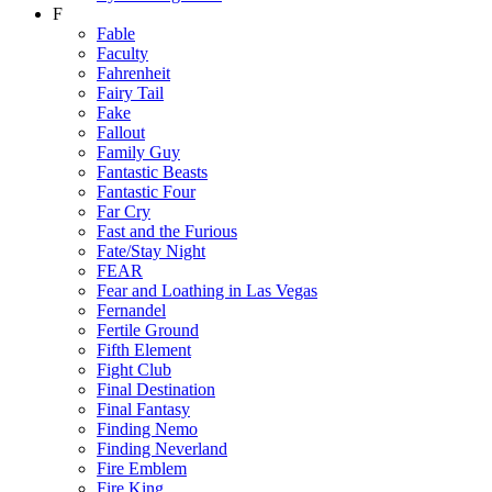
F
Fable
Faculty
Fahrenheit
Fairy Tail
Fake
Fallout
Family Guy
Fantastic Beasts
Fantastic Four
Far Cry
Fast and the Furious
Fate/Stay Night
FEAR
Fear and Loathing in Las Vegas
Fernandel
Fertile Ground
Fifth Element
Fight Club
Final Destination
Final Fantasy
Finding Nemo
Finding Neverland
Fire Emblem
Fire King