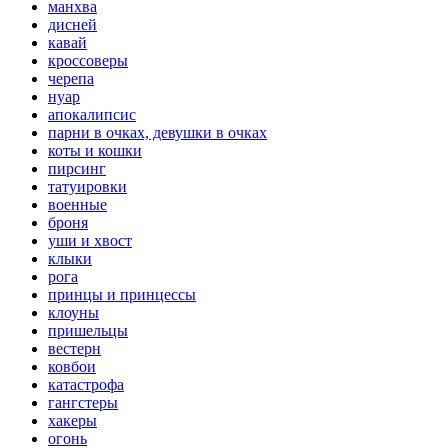
манхва
дисней
кавай
кроссоверы
черепа
нуар
апокалипсис
парни в очках, девушки в очках
коты и кошки
пирсинг
татуировки
военные
броня
уши и хвост
клыки
рога
принцы и принцессы
клоуны
пришельцы
вестерн
ковбои
катастрофа
гангстеры
хакеры
огонь