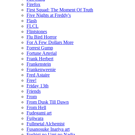
Firefox
First Squad: The Moment Of Truth
Five Nights at Freddy's
Flash
FLCL
Flintstones
Flu Bird Horror
For A Few Dollars More
Forrest Gump
Fortune Arterial
Frank Herbert
Frankenstein
Frankenweenie
Fred Astaire
Free!
Friday 13th
Friends
From
From Dusk Till Dawn
From Hell
Fudegami art
Fujiwara
Fullmetal Alchemist
Fusanosuke Inariya art
Fushigi no Umi no Nadia