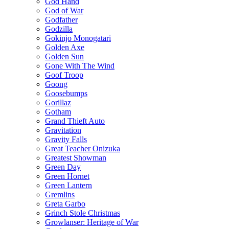
God Hand
God of War
Godfather
Godzilla
Gokinjo Monogatari
Golden Axe
Golden Sun
Gone With The Wind
Goof Troop
Goong
Goosebumps
Gorillaz
Gotham
Grand Thieft Auto
Gravitation
Gravity Falls
Great Teacher Onizuka
Greatest Showman
Green Day
Green Hornet
Green Lantern
Gremlins
Greta Garbo
Grinch Stole Christmas
Growlanser: Heritage of War