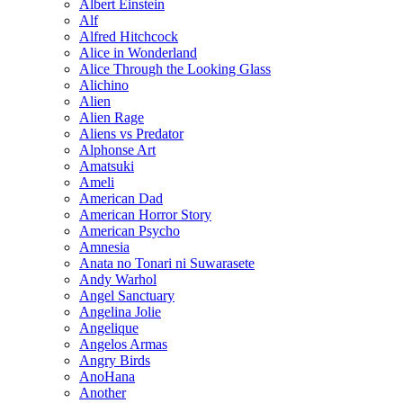
Albert Einstein
Alf
Alfred Hitchcock
Alice in Wonderland
Alice Through the Looking Glass
Alichino
Alien
Alien Rage
Aliens vs Predator
Alphonse Art
Amatsuki
Ameli
American Dad
American Horror Story
American Psycho
Amnesia
Anata no Tonari ni Suwarasete
Andy Warhol
Angel Sanctuary
Angelina Jolie
Angelique
Angelos Armas
Angry Birds
AnoHana
Another