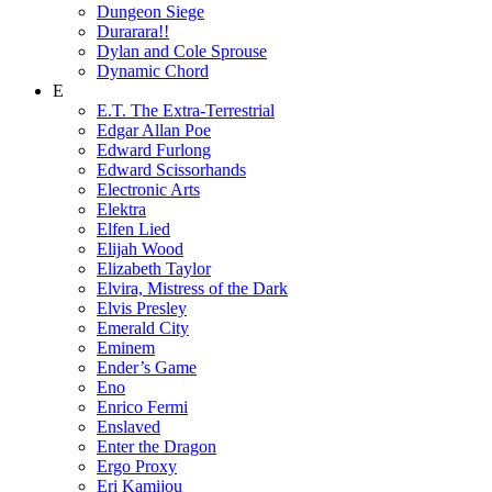
Dungeon Siege
Durarara!!
Dylan and Cole Sprouse
Dynamic Chord
E
E.T. The Extra-Terrestrial
Edgar Allan Poe
Edward Furlong
Edward Scissorhands
Electronic Arts
Elektra
Elfen Lied
Elijah Wood
Elizabeth Taylor
Elvira, Mistress of the Dark
Elvis Presley
Emerald City
Eminem
Ender’s Game
Eno
Enrico Fermi
Enslaved
Enter the Dragon
Ergo Proxy
Eri Kamijou