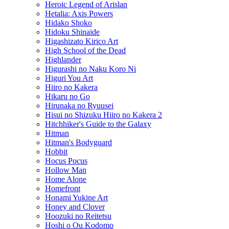
Heroic Legend of Arislan
Hetalia: Axis Powers
Hidako Shoko
Hidoku Shinaide
Higashizato Kirico Art
High School of the Dead
Highlander
Higurashi no Naku Koro Ni
Higuri You Art
Hiiro no Kakera
Hikaru no Go
Hirunaka no Ryuusei
Hisui no Shizuku Hiiro no Kakera 2
Hitchhiker's Guide to the Galaxy
Hitman
Hitman's Bodyguard
Hobbit
Hocus Pocus
Hollow Man
Home Alone
Homefront
Honami Yukine Art
Honey and Clover
Hoozuki no Reitetsu
Hoshi o Ou Kodomo