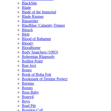
BlackSite
Blade
Blade of the Immortal
Blade Runner
Blassreiter
BlazBlue: Calamity Trigger
Bleach
Blob
Blood of Bahamut
Blood+
Bloodborne
Body Snatchers (1993)
Bohemian Rhapsody
Boiling Point
Bon Jovi
Bones
Book of Boba Fett
Bookmark of Demise Project
Borgias
Boruto
Boss Baby
Bourvil
Boys
Brad Pitt
Brandon Call