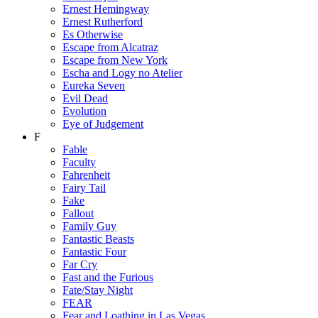
Ernest Hemingway
Ernest Rutherford
Es Otherwise
Escape from Alcatraz
Escape from New York
Escha and Logy no Atelier
Eureka Seven
Evil Dead
Evolution
Eye of Judgement
F
Fable
Faculty
Fahrenheit
Fairy Tail
Fake
Fallout
Family Guy
Fantastic Beasts
Fantastic Four
Far Cry
Fast and the Furious
Fate/Stay Night
FEAR
Fear and Loathing in Las Vegas