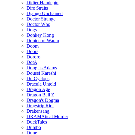
Didier Haudepin
Dire Straits
Django Unchained
Doctor Strange
Doctor Who
Dogs
Donkey Kong
Donten ni Warau
Doom
Doors
Dororo
DotA
Douglas Adams
Dousei Kareshi
Dr. Cyclops
Dracula Untold
Dragon Age
Dragon Ball Z
Dragon's Dogma
Dragstrip Riot
Drakensang
DRAMAtical Murder
DuckTales
Dumbo
Dune