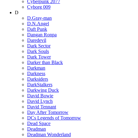
Cyberpunk 2077
Cyborg 009
D
D.Gray-man
D.N.Angel
Daft Punk
Dangan Ronpa
Daredevil
Dark Sector
Dark Souls
Dark Tower
Darker than Black
Darkman
Darkness
Darksiders
DarkStalkers
Darkwing Duck
David Bowie
David Lynch
David Tennant
Day After Tomorrow
DCs Legends of Tomorrow
Dead Space
Deadman
Deadman Wonderland