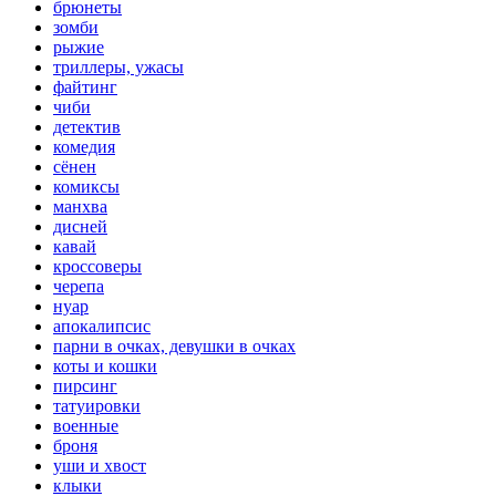
брюнеты
зомби
рыжие
триллеры, ужасы
файтинг
чиби
детектив
комедия
сёнен
комиксы
манхва
дисней
кавай
кроссоверы
черепа
нуар
апокалипсис
парни в очках, девушки в очках
коты и кошки
пирсинг
татуировки
военные
броня
уши и хвост
клыки