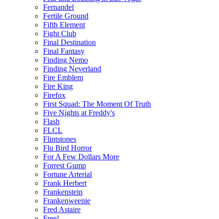
Fernandel
Fertile Ground
Fifth Element
Fight Club
Final Destination
Final Fantasy
Finding Nemo
Finding Neverland
Fire Emblem
Fire King
Firefox
First Squad: The Moment Of Truth
Five Nights at Freddy's
Flash
FLCL
Flintstones
Flu Bird Horror
For A Few Dollars More
Forrest Gump
Fortune Arterial
Frank Herbert
Frankenstein
Frankenweenie
Fred Astaire
Free!