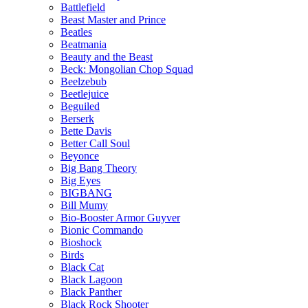
Battlefield
Beast Master and Prince
Beatles
Beatmania
Beauty and the Beast
Beck: Mongolian Chop Squad
Beelzebub
Beetlejuice
Beguiled
Berserk
Bette Davis
Better Call Soul
Beyonce
Big Bang Theory
Big Eyes
BIGBANG
Bill Mumy
Bio-Booster Armor Guyver
Bionic Commando
Bioshock
Birds
Black Cat
Black Lagoon
Black Panther
Black Rock Shooter