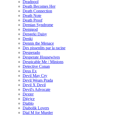
Deadpool
Death Becomes Her
Death Connection
Death Note
Death Proof
Demian Syndrome
Demigod
Dengeki Daisy
Denki
Dennis the Menace
Des pissenlits par la racine
Desperado
Desperate Housewives
Despicable Me / Minions
Detective Conan
Deus Ex
Devil May Cry
Devil Wears Prada
Devil X Devil
Devil's Advocate
Dexter
Di(e)ce
Diablo
Diabolik Lovers
Dial M for Murder