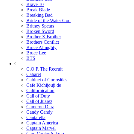
Brave 10
Break Blade
Breaking Bad
Bride of the Water God
Britney Spears
Broken Sword
Brother X Brother
Brothers Conflict
Bruce Almighty
Bruce Lee
BTS
C
C.O.P. The Recruit
Cabaret
Cabinet of Curiosities
Cafe Kichijouji de
Californication
Call of Duty
Call of Juarez
Cameron Diaz
Candy Candy
Cantarella
Captain America
Captain Marvel
Card Captor Sakura