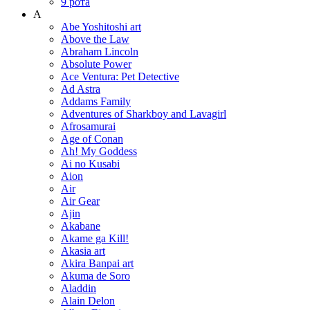
9 рота
A
Abe Yoshitoshi art
Above the Law
Abraham Lincoln
Absolute Power
Ace Ventura: Pet Detective
Ad Astra
Addams Family
Adventures of Sharkboy and Lavagirl
Afrosamurai
Age of Conan
Ah! My Goddess
Ai no Kusabi
Aion
Air
Air Gear
Ajin
Akabane
Akame ga Kill!
Akasia art
Akira Banpai art
Akuma de Soro
Aladdin
Alain Delon