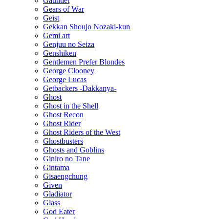
Gauntlet
Gears of War
Geist
Gekkan Shoujo Nozaki-kun
Gemi art
Genjuu no Seiza
Genshiken
Gentlemen Prefer Blondes
George Clooney
George Lucas
Getbackers -Dakkanya-
Ghost
Ghost in the Shell
Ghost Recon
Ghost Rider
Ghost Riders of the West
Ghostbusters
Ghosts and Goblins
Giniro no Tane
Gintama
Gisaengchung
Given
Gladiator
Glass
God Eater