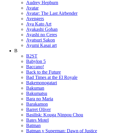
Audrey Hepburn
Avatar
Avatar: The Last Airbender
Avengers
Aya Kato Art
Ayakashi Gohan
Ayashi no Ceres
Ayatsuri Sakon
Ayumi Kasai art
B
B2ST
Babylon 5
Baccano!
Back to the Future
Bad Times at the El Royale
Bakemonogatari
Bakuman
Bakumatsu
Bara no Maria
Barakamon
Barret Oliver
Basilisk: Kouga Ninpou Chou
Bates Motel
Batman
Batman v Superman: Dawn of Justice