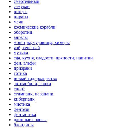
смертельный
самураи
ниндзя
пираты
мечи
космические корабли
оборотни
ангелы
монстры, чудовища, химеры
яой, сенен-ай
музыка
еда, кухня, сладости, пряности, напитки
феи, эльфы
призраки
готика
новый год, рождество
автомобили, гонки
спорт
стимпанк, парапанк
киберпанк
мистика
фентези
фантастика
длинные волосы
блондины