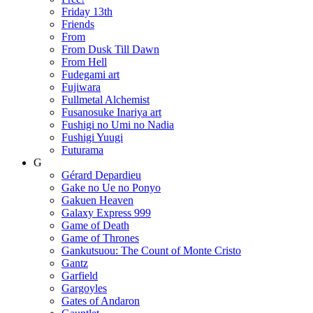
Friday 13th
Friends
From
From Dusk Till Dawn
From Hell
Fudegami art
Fujiwara
Fullmetal Alchemist
Fusanosuke Inariya art
Fushigi no Umi no Nadia
Fushigi Yuugi
Futurama
G
Gérard Depardieu
Gake no Ue no Ponyo
Gakuen Heaven
Galaxy Express 999
Game of Death
Game of Thrones
Gankutsuou: The Count of Monte Cristo
Gantz
Garfield
Gargoyles
Gates of Andaron