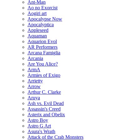
Ant-Man
Ao no Exorcist
Aogiri art
Apocalypse Now
Apocalyptica
Appleseed
Aquaman
Aquarion Evol
AR Performers
Arcana Famiglia
Arcania
Are You Alice?
ArmA
Armies of Exigo
Arrietty
Arrow
Arthur C. Clarke
Aruya
Ash vs. Evil Dead
Assassin's Creed
Asterix and Obelix
Astro Boy
Astro G Art
Asura's Wrath
Attack of the Crab Monsters