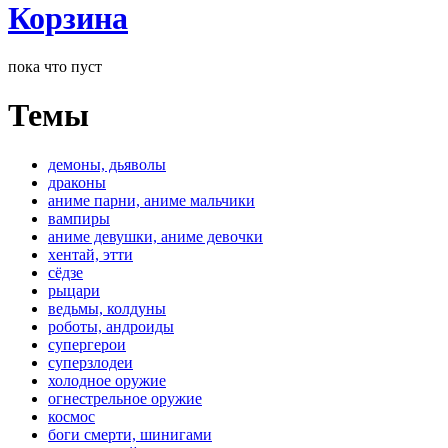
Корзина
пока что пуст
Темы
демоны, дьяволы
драконы
аниме парни, аниме мальчики
вампиры
аниме девушки, аниме девочки
хентай, этти
сёдзе
рыцари
ведьмы, колдуны
роботы, андроиды
супергерои
суперзлодеи
холодное оружие
огнестрельное оружие
космос
боги смерти, шинигами