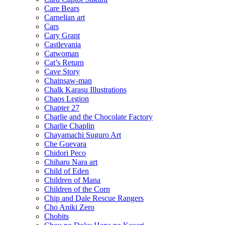
Care Bears
Carnelian art
Cars
Cary Grant
Castlevania
Catwoman
Cat’s Return
Cave Story
Chainsaw-man
Chalk Karasu Illustrations
Chaos Legion
Chapter 27
Charlie and the Chocolate Factory
Charlie Chaplin
Chayamachi Suguro Art
Che Guevara
Chidori Peco
Chiharu Nara art
Child of Eden
Children of Mana
Children of the Corn
Chip and Dale Rescue Rangers
Cho Aniki Zero
Chobits