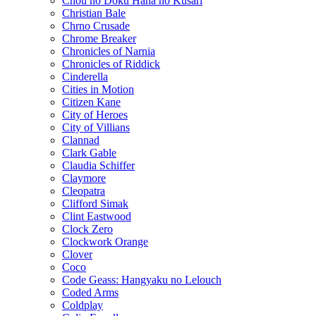
Chou no Doku Hana no Kusari
Christian Bale
Chrno Crusade
Chrome Breaker
Chronicles of Narnia
Chronicles of Riddick
Cinderella
Cities in Motion
Citizen Kane
City of Heroes
City of Villians
Clannad
Clark Gable
Claudia Schiffer
Claymore
Cleopatra
Clifford Simak
Clint Eastwood
Clock Zero
Clockwork Orange
Clover
Coco
Code Geass: Hangyaku no Lelouch
Coded Arms
Coldplay