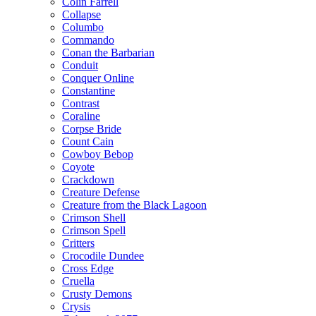
Colin Farrell
Collapse
Columbo
Commando
Conan the Barbarian
Conduit
Conquer Online
Constantine
Contrast
Coraline
Corpse Bride
Count Cain
Cowboy Bebop
Coyote
Crackdown
Creature Defense
Creature from the Black Lagoon
Crimson Shell
Crimson Spell
Critters
Crocodile Dundee
Cross Edge
Cruella
Crusty Demons
Crysis