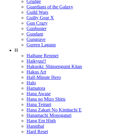
Grudge
Guardians of the Galaxy
Guild Wars
Guilty Gear X
Gun Crazy
Gunbuster
Gundam
Gungrave
Gurren Lagann
H
Haibane Renmei
Haikyuu!!
Hakuoki: Shinsengumi Kitan
Hakus Art
Half-Minute Hero
Halo
Hamatora
Hana Awase
Hana no Mizo Shiru
Hana Temari
Hana Zakari No Kimitachi E
Hanamachi Monogatari
Hang Em High
Hannibal
Hard Reset