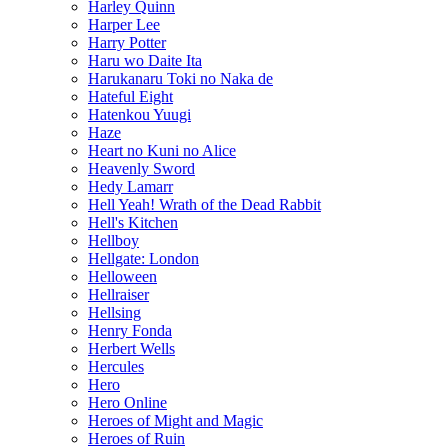
Harley Quinn
Harper Lee
Harry Potter
Haru wo Daite Ita
Harukanaru Toki no Naka de
Hateful Eight
Hatenkou Yuugi
Haze
Heart no Kuni no Alice
Heavenly Sword
Hedy Lamarr
Hell Yeah! Wrath of the Dead Rabbit
Hell's Kitchen
Hellboy
Hellgate: London
Helloween
Hellraiser
Hellsing
Henry Fonda
Herbert Wells
Hercules
Hero
Hero Online
Heroes of Might and Magic
Heroes of Ruin