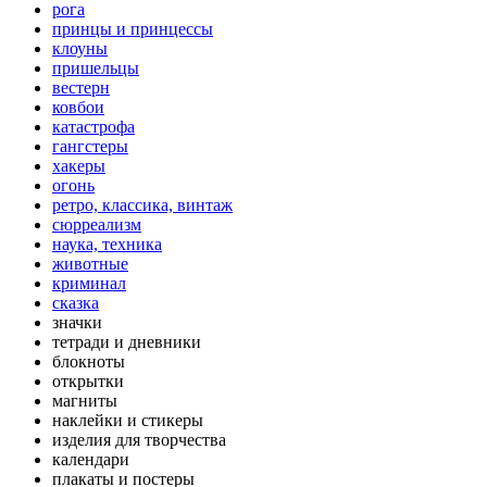
рога
принцы и принцессы
клоуны
пришельцы
вестерн
ковбои
катастрофа
гангстеры
хакеры
огонь
ретро, классика, винтаж
сюрреализм
наука, техника
животные
криминал
сказка
значки
тетради и дневники
блокноты
открытки
магниты
наклейки и стикеры
изделия для творчества
календари
плакаты и постеры