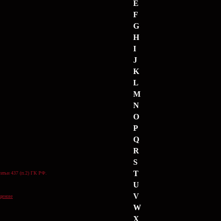
E
F
G
H
I
J
K
L
M
N
O
P
Q
R
S
T
атьи 437 (п.2) ГК РФ.
U
V
щение
W
X