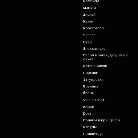
комиксы
манхва
дисней
кавай
кроссоверы
черепа
нуар
апокалипсис
парни в очках, девушки в
очках
коты и кошки
пирсинг
татуировки
военные
броня
уши и хвост
клыки
рога
принцы и принцессы
клоуны
пришельцы