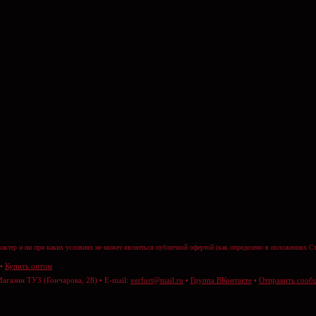
актер и ни при каких условиях не может являеться публичной офертой (как определено в положениях Ст
•
Купить оптом
Магазин ТУЗ (Гончарова, 28) • E-mail:
verfurt@mail.ru
•
Группа ВКонтакте
•
Отправить сооб