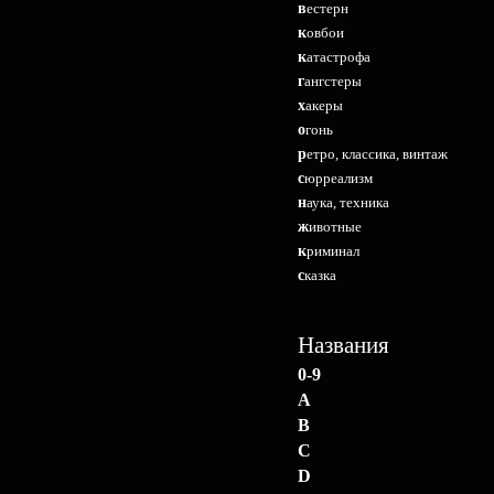
вестерн
ковбои
катастрофа
гангстеры
хакеры
огонь
ретро, классика, винтаж
сюрреализм
наука, техника
животные
криминал
сказка
Названия
0-9
A
B
C
D