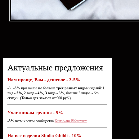
Актуальные предложения
Нам проще, Вам - дешевле - 3-5%
-3...-5%
при заказе
не больше трёх разных видов
изделий:
1
вид - 5%, 2 вида - 4%, 3 вида - 3%,
больше 3 видов - без
скидки. (Только для заказов от 900 руб.)
Участникам группы - 5%
-5%
всем членам сообщества
Kunstkam ВКонтакте
На все изделия Studio Ghibli - 10%