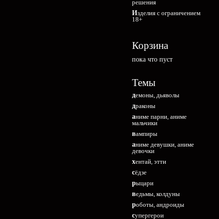
решения
Изделия с ограничением
18+
Корзина
пока что пуст
Темы
демоны, дьяволы
драконы
аниме парни, аниме
мальчики
вампиры
аниме девушки, аниме
девочки
хентай, этти
сёдзе
рыцари
ведьмы, колдуны
роботы, андроиды
супергерои