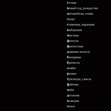
готика
новый год, рождество
автомобили, гонки
спорт
стимпанк, парапанк
киберпанк
мистика
фентези
фантастика
длинные волосы
блондины
брюнеты
зомби
рыжие
триллеры, ужасы
файтинг
чиби
детектив
комедия
сёнен