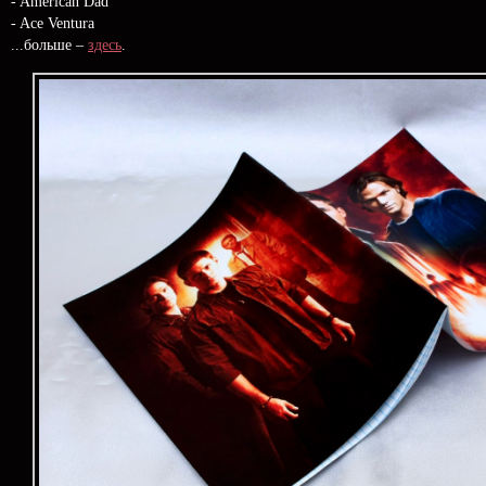
- American Dad
- Ace Ventura
...больше –
здесь
.