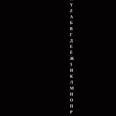
Y
Z
А
Б
В
Г
Д
Е
Ё
Ж
З
И
К
Л
М
Н
О
П
Р