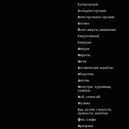
суперзлодеи
холодное оружие
огнестрельное оружие
космос
боги смерти, шинигами
смертельный
самураи
ниндзя
пираты
мечи
космические корабли
оборотни
ангелы
монстры, чудовища,
химеры
яой, сенен-ай
музыка
еда, кухня, сладости,
пряности, напитки
феи, эльфы
призраки