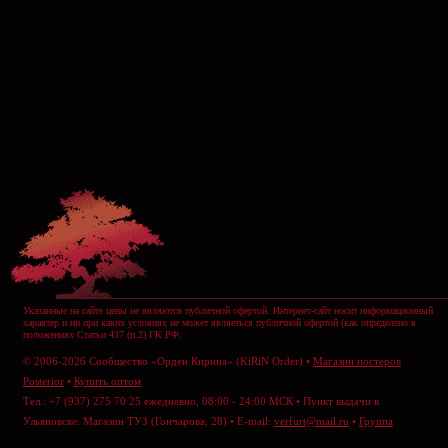
Указанные на сайте цены не являются публичной офертой. Интернет-сайт носит информационный
характер и ни при каких условиях не может являеться публичной офертой (как определено в
положениях Статьи 437 (п.2) ГК РФ.
© 2006-2026 Сообщество «Орден Кирина» (KiRiN Order) •
Магазин постеров
Posterior
•
Купить оптом
Тел.: +7 (937) 275 70 25 ежедневно, 08:00 - 24:00 МСК • Пункт выдачи в
Ульяновске: Магазин ТУЗ (Гончарова, 28) • E-mail:
verfurt@mail.ru
•
Группа
ВКонтакте
•
Отправить сообщение