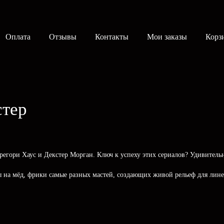
Оплата
Отзывы
Контакты
Мои заказы
Корз
стер
егори Хаус и Декстер Морган. Ключ к успеху этих сериалов? Удивительно
лы на мёд, фрики самые разных мастей, создающих живой рельеф для лине