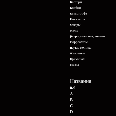
вестерн
ковбои
катастрофа
гангстеры
хакеры
огонь
ретро, классика, винтаж
сюрреализм
наука, техника
животные
криминал
сказка
Названия
0-9
A
B
C
D