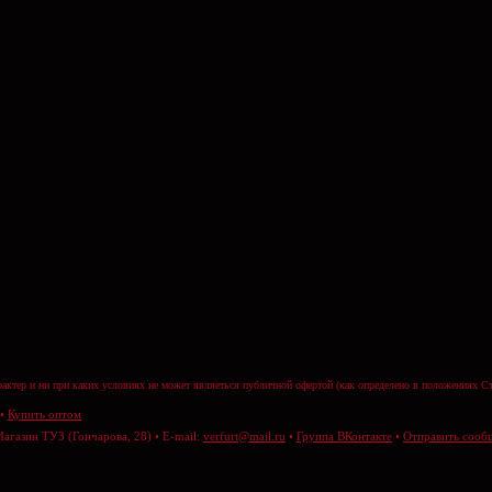
актер и ни при каких условиях не может являеться публичной офертой (как определено в положениях Ст
•
Купить оптом
Магазин ТУЗ (Гончарова, 28) • E-mail:
verfurt@mail.ru
•
Группа ВКонтакте
•
Отправить сооб