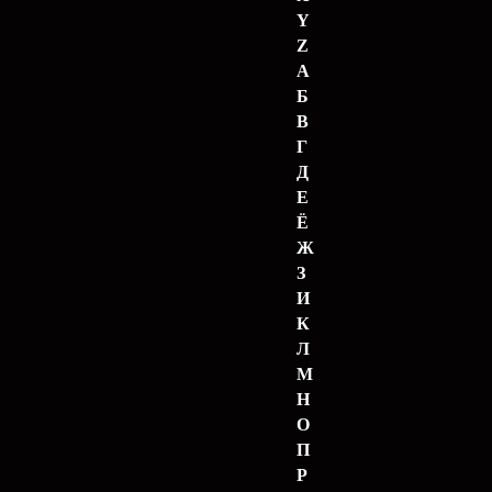
Y
Z
А
Б
В
Г
Д
Е
Ё
Ж
З
И
К
Л
М
Н
О
П
Р