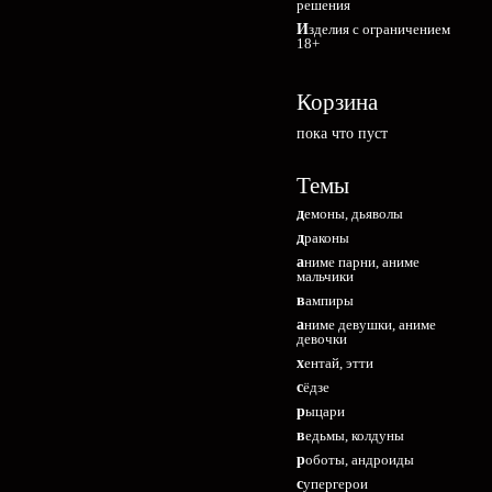
решения
Изделия с ограничением
18+
Корзина
пока что пуст
Темы
демоны, дьяволы
драконы
аниме парни, аниме
мальчики
вампиры
аниме девушки, аниме
девочки
хентай, этти
сёдзе
рыцари
ведьмы, колдуны
роботы, андроиды
супергерои