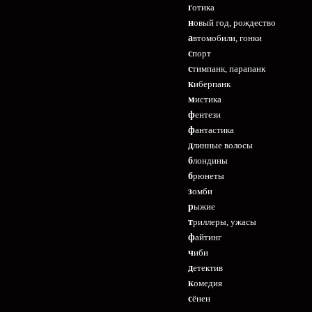
готика
новый год, рождество
автомобили, гонки
спорт
стимпанк, парапанк
киберпанк
мистика
фентези
фантастика
длинные волосы
блондины
брюнеты
зомби
рыжие
триллеры, ужасы
файтинг
чиби
детектив
комедия
сёнен