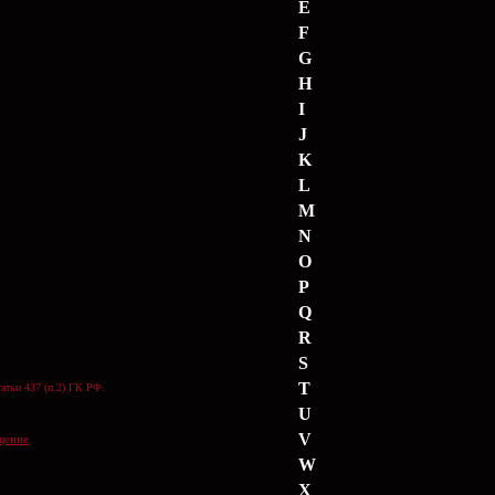
E
F
G
H
I
J
K
L
M
N
O
P
Q
R
S
T
атьи 437 (п.2) ГК РФ.
U
V
щение
W
X