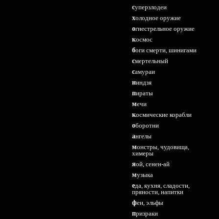
суперзлодеи
холодное оружие
огнестрельное оружие
космос
боги смерти, шинигами
смертельный
самураи
ниндзя
пираты
мечи
космические корабли
оборотни
ангелы
монстры, чудовища,
химеры
яой, сенен-ай
музыка
еда, кухня, сладости,
пряности, напитки
феи, эльфы
призраки