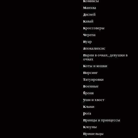
комиксы
манхва
дисней
кавай
кроссоверы
черепа
нуар
апокалипсис
парни в очках, девушки в
очках
коты и кошки
пирсинг
татуировки
военные
броня
уши и хвост
клыки
рога
принцы и принцессы
клоуны
пришельцы