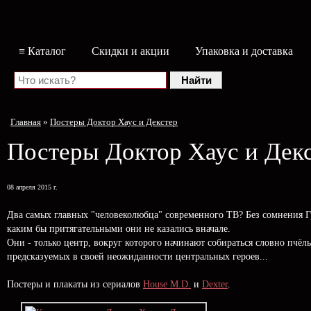
≡ Каталог
Скидки и акции
Упаковка и доставка
Главная
»
Постеры Доктор Хаус и Декстер
Постеры Доктор Хаус и Дек
08 апреля 2015 г.
Два самых главных "человеколюбца" современного ТВ? Без сомнения Гр
каким бы притягательными они не казались вначале.
Они - только центр, вокруг которого начинают собираться словно пчё
предсказуемых в своей неожиданности центральных героев...
Постеры и плакаты из сериалов
House M.D.
и
Dexter
.