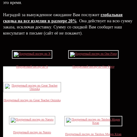
это время.
Наградой за вынужденное ожидание Вам послужит
глобальная
скидка на все изделия в размере 20%
. Она действует на всю сумму
заказа, исключая доставку. Сумму со скидкой Вам сообщит наш
консультант в письме (сайт её не покажет).
Портретный постер по X
Портретный постер по One Piece
Портретный постер по Great Teacher Onizuka
Портретный постер по Naruto
Портретный постер по Taishou Mugen Kitan