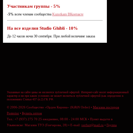
Участникам группы - 5%
-5%
всем членам сообщества
Kunstkam ВКонтакте
На все изделия Studio Ghibli - 10%
До 12 часов ночи 30 сентября. При любой величине заказа
Указанные на сайте цены не являются публичной офертой. Интернет-сайт носит информационный
характер и ни при каких условиях не может являеться публичной офертой (как определено в
положениях Статьи 437 (п.2) ГК РФ.
© 2006-2026 Сообщество «Орден Кирина» (KiRiN Order) •
Магазин постеров
Posterior
•
Купить оптом
Тел.: +7 (937) 275 70 25 ежедневно, 08:00 - 24:00 МСК • Пункт выдачи в
Ульяновске: Магазин ТУЗ (Гончарова, 28) • E-mail:
verfurt@mail.ru
•
Группа
ВКонтакте
•
Отправить сообщение