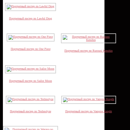
Портретный постер по Lawful Drug
Портретный постер по One Piece
Портретный постер по Rurouni Kenshin
Портретный постер по Sailor Moon
Портретный постер по Texhnolyze
Портретный постер по Vampire Knight