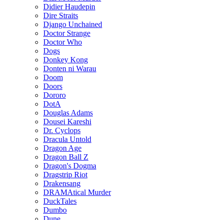
Didier Haudepin
Dire Straits
Django Unchained
Doctor Strange
Doctor Who
Dogs
Donkey Kong
Donten ni Warau
Doom
Doors
Dororo
DotA
Douglas Adams
Dousei Kareshi
Dr. Cyclops
Dracula Untold
Dragon Age
Dragon Ball Z
Dragon's Dogma
Dragstrip Riot
Drakensang
DRAMAtical Murder
DuckTales
Dumbo
Dune