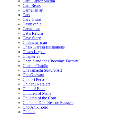
Card Captor Sakura
Care Bears
Carnelian art
Cars
Cary Grant
Castlevania
Catwoman
Cat’s Return
Cave Story
Chainsaw-man
Chalk Karasu Illustrations
Chaos Legion
Chapter 27
Charlie and the Chocolate Factory
Charlie Chaplin
Chayamachi Suguro Art
Che Guevara
Chidori Peco
Chiharu Nara art
Child of Eden
Children of Mana
Children of the Corn
Chip and Dale Rescue Rangers
Cho Aniki Zero
Chobits