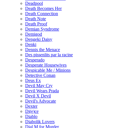
Deadpool
Death Becomes Her
Death Connection
Death Note
Death Proof
Demian Syndrome
Demigod
Dengeki Daisy
Denki
Dennis the Menace
Des pissenlits par la racine
Desperado
Desperate Housewives
Despicable Me / Minions
Detective Conan
Deus Ex
Devil May Cry
Devil Wears Prada
Devil X Devil
Devil's Advocate
Dexter
Di(e)ce
Diablo
Diabolik Lovers
Dial M for Murder