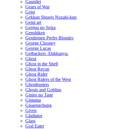
Gauntlet
Gears of War
Geist
Gekkan Shoujo Nozaki-kun
Gemi art
Genjuu no Seiza
Genshiken
Gentlemen Prefer Blondes
George Clooney
George Lucas
Getbackers -Dakkanya-
Ghost
Ghost in the Shell
Ghost Recon
Ghost Rider
Ghost Riders of the West
Ghostbusters
Ghosts and Goblins
Giniro no Tane
Gintama
Gisaengchung
Given
Gladiator
Glass
God Eater