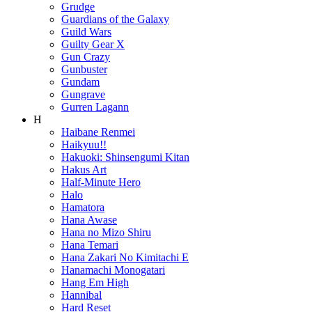
Grudge
Guardians of the Galaxy
Guild Wars
Guilty Gear X
Gun Crazy
Gunbuster
Gundam
Gungrave
Gurren Lagann
H
Haibane Renmei
Haikyuu!!
Hakuoki: Shinsengumi Kitan
Hakus Art
Half-Minute Hero
Halo
Hamatora
Hana Awase
Hana no Mizo Shiru
Hana Temari
Hana Zakari No Kimitachi E
Hanamachi Monogatari
Hang Em High
Hannibal
Hard Reset