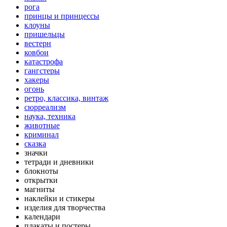
рога
принцы и принцессы
клоуны
пришельцы
вестерн
ковбои
катастрофа
гангстеры
хакеры
огонь
ретро, классика, винтаж
сюрреализм
наука, техника
животные
криминал
сказка
значки
тетради и дневники
блокноты
открытки
магниты
наклейки и стикеры
изделия для творчества
календари
плакаты и постеры