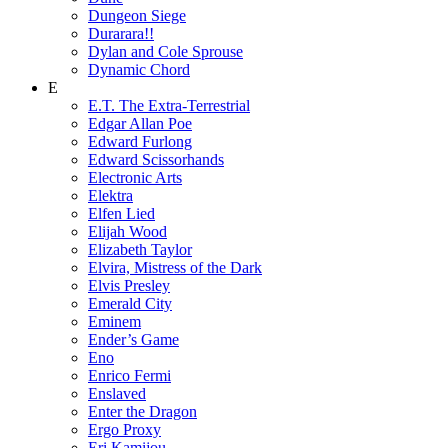
Dungeon Siege
Durarara!!
Dylan and Cole Sprouse
Dynamic Chord
E
E.T. The Extra-Terrestrial
Edgar Allan Poe
Edward Furlong
Edward Scissorhands
Electronic Arts
Elektra
Elfen Lied
Elijah Wood
Elizabeth Taylor
Elvira, Mistress of the Dark
Elvis Presley
Emerald City
Eminem
Ender’s Game
Eno
Enrico Fermi
Enslaved
Enter the Dragon
Ergo Proxy
Eri Kamijou