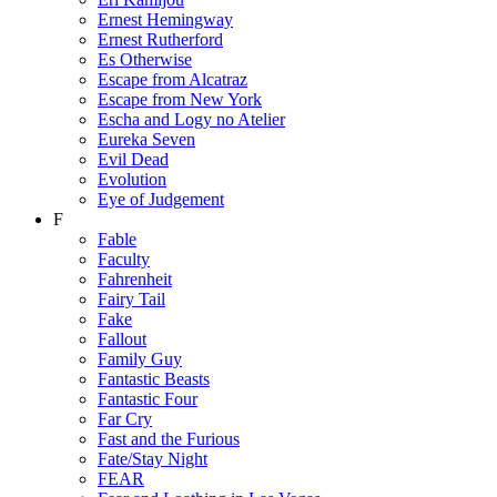
Ernest Hemingway
Ernest Rutherford
Es Otherwise
Escape from Alcatraz
Escape from New York
Escha and Logy no Atelier
Eureka Seven
Evil Dead
Evolution
Eye of Judgement
F
Fable
Faculty
Fahrenheit
Fairy Tail
Fake
Fallout
Family Guy
Fantastic Beasts
Fantastic Four
Far Cry
Fast and the Furious
Fate/Stay Night
FEAR