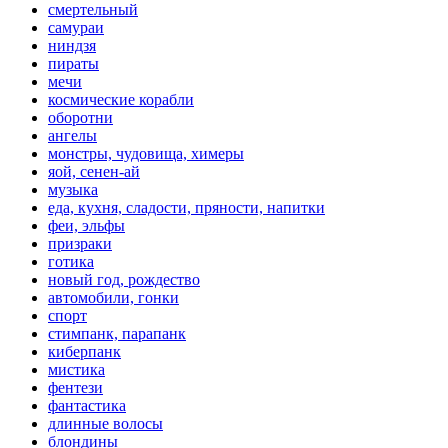
смертельный
самураи
ниндзя
пираты
мечи
космические корабли
оборотни
ангелы
монстры, чудовища, химеры
яой, сенен-ай
музыка
еда, кухня, сладости, пряности, напитки
феи, эльфы
призраки
готика
новый год, рождество
автомобили, гонки
спорт
стимпанк, парапанк
киберпанк
мистика
фентези
фантастика
длинные волосы
блондины