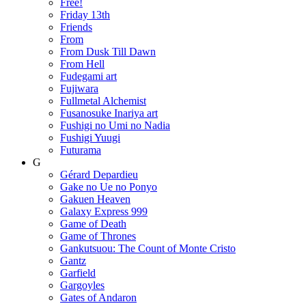
Free!
Friday 13th
Friends
From
From Dusk Till Dawn
From Hell
Fudegami art
Fujiwara
Fullmetal Alchemist
Fusanosuke Inariya art
Fushigi no Umi no Nadia
Fushigi Yuugi
Futurama
G
Gérard Depardieu
Gake no Ue no Ponyo
Gakuen Heaven
Galaxy Express 999
Game of Death
Game of Thrones
Gankutsuou: The Count of Monte Cristo
Gantz
Garfield
Gargoyles
Gates of Andaron