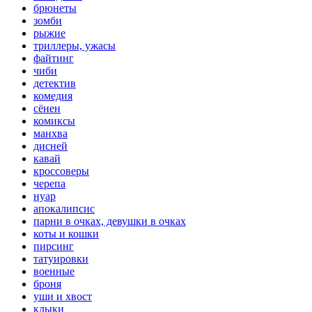
брюнеты
зомби
рыжие
триллеры, ужасы
файтинг
чиби
детектив
комедия
сёнен
комиксы
манхва
дисней
кавай
кроссоверы
черепа
нуар
апокалипсис
парни в очках, девушки в очках
коты и кошки
пирсинг
татуировки
военные
броня
уши и хвост
клыки