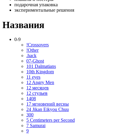
подарочная упаковка
экспериментальные решения
Названия
0-9
!Crossovers
!Other
.hack
07-Ghost
101 Dalmatians
10th Kingdom
11 eyes
12 Angry Men
12 месяцев
12 стульев
1408
17 мгновений весны
24 Jikan Eikyou Chuu
300
5 Centimeters per Second
7 Samurai
9