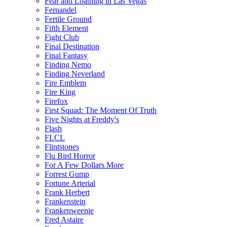
Fear and Loathing in Las Vegas
Fernandel
Fertile Ground
Fifth Element
Fight Club
Final Destination
Final Fantasy
Finding Nemo
Finding Neverland
Fire Emblem
Fire King
Firefox
First Squad: The Moment Of Truth
Five Nights at Freddy's
Flash
FLCL
Flintstones
Flu Bird Horror
For A Few Dollars More
Forrest Gump
Fortune Arterial
Frank Herbert
Frankenstein
Frankenweenie
Fred Astaire