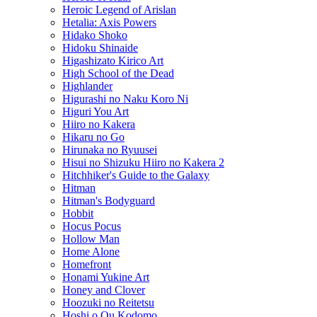
Heroic Legend of Arislan
Hetalia: Axis Powers
Hidako Shoko
Hidoku Shinaide
Higashizato Kirico Art
High School of the Dead
Highlander
Higurashi no Naku Koro Ni
Higuri You Art
Hiiro no Kakera
Hikaru no Go
Hirunaka no Ryuusei
Hisui no Shizuku Hiiro no Kakera 2
Hitchhiker's Guide to the Galaxy
Hitman
Hitman's Bodyguard
Hobbit
Hocus Pocus
Hollow Man
Home Alone
Homefront
Honami Yukine Art
Honey and Clover
Hoozuki no Reitetsu
Hoshi o Ou Kodomo