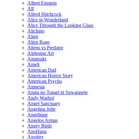
Albert Einstein
Alf
Alfred Hitchcock
Alice in Wonderland
Alice Through the Looking Glass
Alichino
Alien
Alien Rage
Aliens vs Predator
Alphonse Art
Amatsuki
Ameli
American Dad
American Horror Story
American Psycho
Amnesia
Anata no Tonari ni Suwarasete
Andy Warhol
Angel Sanctuary
Angelina Jolie
Angelique
Angelos Armas
Angry Birds
AnoHana
Another