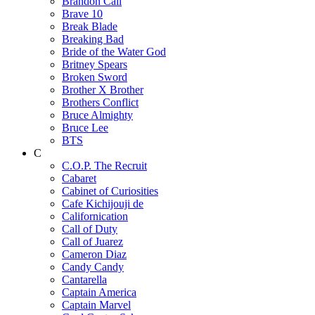
Brandon Call
Brave 10
Break Blade
Breaking Bad
Bride of the Water God
Britney Spears
Broken Sword
Brother X Brother
Brothers Conflict
Bruce Almighty
Bruce Lee
BTS
C
C.O.P. The Recruit
Cabaret
Cabinet of Curiosities
Cafe Kichijouji de
Californication
Call of Duty
Call of Juarez
Cameron Diaz
Candy Candy
Cantarella
Captain America
Captain Marvel