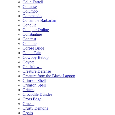
Colin Farrell
Collapse
Columbo
Commando
Conan the Barbarian
Conduit
Conquer Online
Constantine
Contrast
Coraline
Corpse Bride
Count Cain
Cowboy Bebop
Coyote
Crackdown
Creature Defense
Creature from the Black Lagoon
Crimson Shell
Crimson Spell
Critters
Crocodile Dundee
Cross Edge
Cruella
Crusty Demons
Crysis