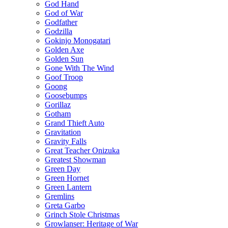
God Hand
God of War
Godfather
Godzilla
Gokinjo Monogatari
Golden Axe
Golden Sun
Gone With The Wind
Goof Troop
Goong
Goosebumps
Gorillaz
Gotham
Grand Thieft Auto
Gravitation
Gravity Falls
Great Teacher Onizuka
Greatest Showman
Green Day
Green Hornet
Green Lantern
Gremlins
Greta Garbo
Grinch Stole Christmas
Growlanser: Heritage of War