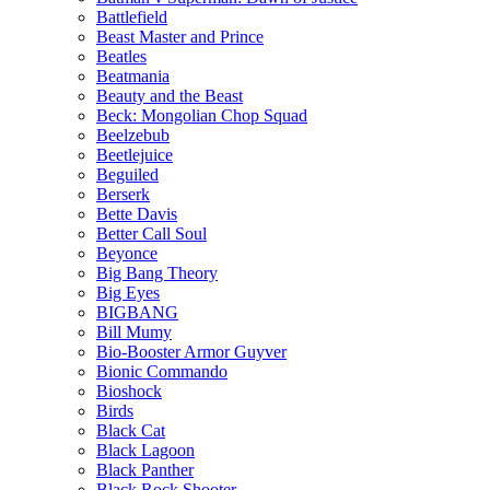
Battlefield
Beast Master and Prince
Beatles
Beatmania
Beauty and the Beast
Beck: Mongolian Chop Squad
Beelzebub
Beetlejuice
Beguiled
Berserk
Bette Davis
Better Call Soul
Beyonce
Big Bang Theory
Big Eyes
BIGBANG
Bill Mumy
Bio-Booster Armor Guyver
Bionic Commando
Bioshock
Birds
Black Cat
Black Lagoon
Black Panther
Black Rock Shooter