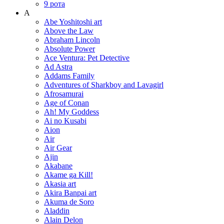
9 рота
A
Abe Yoshitoshi art
Above the Law
Abraham Lincoln
Absolute Power
Ace Ventura: Pet Detective
Ad Astra
Addams Family
Adventures of Sharkboy and Lavagirl
Afrosamurai
Age of Conan
Ah! My Goddess
Ai no Kusabi
Aion
Air
Air Gear
Ajin
Akabane
Akame ga Kill!
Akasia art
Akira Banpai art
Akuma de Soro
Aladdin
Alain Delon