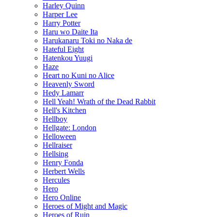
Harley Quinn
Harper Lee
Harry Potter
Haru wo Daite Ita
Harukanaru Toki no Naka de
Hateful Eight
Hatenkou Yuugi
Haze
Heart no Kuni no Alice
Heavenly Sword
Hedy Lamarr
Hell Yeah! Wrath of the Dead Rabbit
Hell's Kitchen
Hellboy
Hellgate: London
Helloween
Hellraiser
Hellsing
Henry Fonda
Herbert Wells
Hercules
Hero
Hero Online
Heroes of Might and Magic
Heroes of Ruin