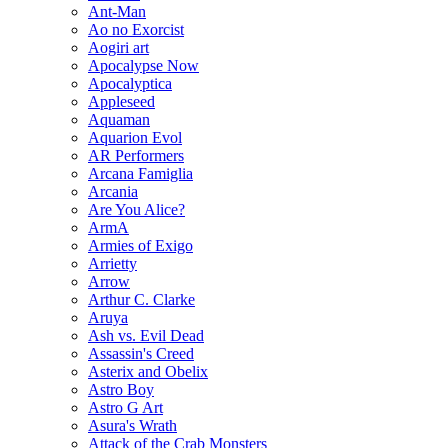
Ant-Man
Ao no Exorcist
Aogiri art
Apocalypse Now
Apocalyptica
Appleseed
Aquaman
Aquarion Evol
AR Performers
Arcana Famiglia
Arcania
Are You Alice?
ArmA
Armies of Exigo
Arrietty
Arrow
Arthur C. Clarke
Aruya
Ash vs. Evil Dead
Assassin's Creed
Asterix and Obelix
Astro Boy
Astro G Art
Asura's Wrath
Attack of the Crab Monsters