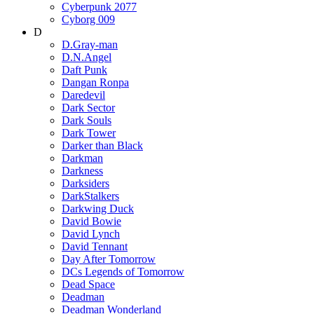
Cyberpunk 2077
Cyborg 009
D
D.Gray-man
D.N.Angel
Daft Punk
Dangan Ronpa
Daredevil
Dark Sector
Dark Souls
Dark Tower
Darker than Black
Darkman
Darkness
Darksiders
DarkStalkers
Darkwing Duck
David Bowie
David Lynch
David Tennant
Day After Tomorrow
DCs Legends of Tomorrow
Dead Space
Deadman
Deadman Wonderland