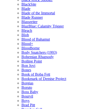
BlackSite
Blade
Blade of the Immortal
Blade Runner
Blassreiter
BlazBlue: Calamity Trigger
Bleach
Blob
Blood of Bahamut
Blood+
Bloodborne
Body Snatchers (1993)
Bohemian Rhapsody
Boiling Point
Bon Jovi
Bones
Book of Boba Fett
Bookmark of Demise Project
Borgias
Boruto
Boss Baby
Bourvil
Boys
Brad Pitt