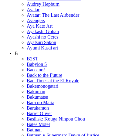
Audrey Hepburn
Avatar
Avatar: The Last Airbender
Avengers
Aya Kato Art
Ayakashi Gohan
Ayashi no Ceres
Ayatsuri Sakon
Ayumi Kasai art
B
B2ST
Babylon 5
Baccano!
Back to the Future
Bad Times at the El Royale
Bakemonogatari
Bakuman
Bakumatsu
Bara no Maria
Barakamon
Barret Oliver
Basilisk: Kouga Ninpou Chou
Bates Motel
Batman
Batman v Superman: Dawn of Justice