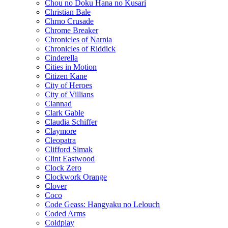
Chou no Doku Hana no Kusari
Christian Bale
Chrno Crusade
Chrome Breaker
Chronicles of Narnia
Chronicles of Riddick
Cinderella
Cities in Motion
Citizen Kane
City of Heroes
City of Villians
Clannad
Clark Gable
Claudia Schiffer
Claymore
Cleopatra
Clifford Simak
Clint Eastwood
Clock Zero
Clockwork Orange
Clover
Coco
Code Geass: Hangyaku no Lelouch
Coded Arms
Coldplay