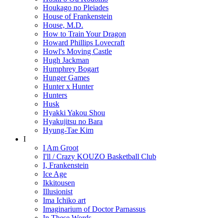
Houkago no Pleiades
House of Frankenstein
House, M.D.
How to Train Your Dragon
Howard Phillips Lovecraft
Howl's Moving Castle
Hugh Jackman
Humphrey Bogart
Hunger Games
Hunter x Hunter
Hunters
Husk
Hyakki Yakou Shou
Hyakujitsu no Bara
Hyung-Tae Kim
I
I Am Groot
I'll / Crazy KOUZO Basketball Club
I, Frankenstein
Ice Age
Ikkitousen
Illusionist
Ima Ichiko art
Imaginarium of Doctor Parnassus
In These Words