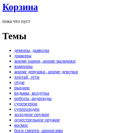
Корзина
пока что пуст
Темы
демоны, дьяволы
драконы
аниме парни, аниме мальчики
вампиры
аниме девушки, аниме девочки
хентай, этти
сёдзе
рыцари
ведьмы, колдуны
роботы, андроиды
супергерои
суперзлодеи
холодное оружие
огнестрельное оружие
космос
боги смерти, шинигами