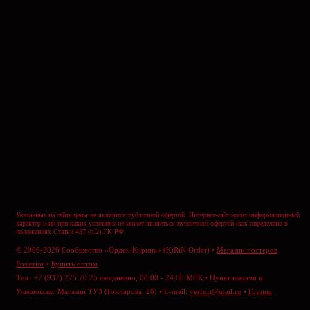
Указанные на сайте цены не являются публичной офертой. Интернет-сайт носит информационный
характер и ни при каких условиях не может являеться публичной офертой (как определено в
положениях Статьи 437 (п.2) ГК РФ.
© 2006-2026 Сообщество «Орден Кирина» (KiRiN Order) •
Магазин постеров
Posterior
•
Купить оптом
Тел.: +7 (937) 275 70 25 ежедневно, 08:00 - 24:00 МСК • Пункт выдачи в
Ульяновске: Магазин ТУЗ (Гончарова, 28) • E-mail:
verfurt@mail.ru
•
Группа
ВКонтакте
•
Отправить сообщение