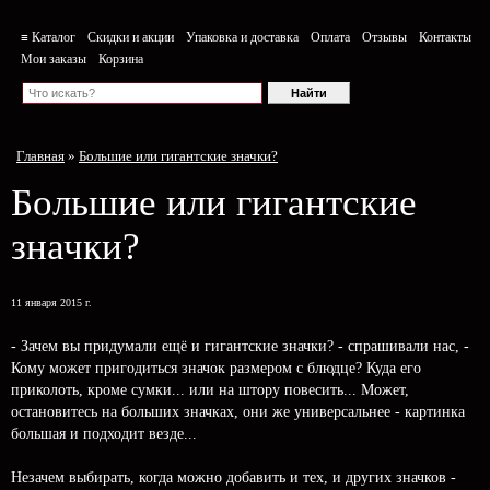
≡ Каталог
Скидки и акции
Упаковка и доставка
Оплата
Отзывы
Контакты
Мои заказы
Корзина
Главная
»
Большие или гигантские значки?
Большие или гигантские
значки?
11 января 2015 г.
- Зачем вы придумали ещё и гигантские значки? - спрашивали нас, -
Кому может пригодиться значок размером с блюдце? Куда его
приколоть, кроме сумки... или на штору повесить... Может,
остановитесь на больших значках, они же универсальнее - картинка
большая и подходит везде...
Незачем выбирать, когда можно добавить и тех, и других значков -