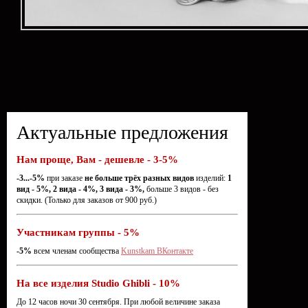
Актуальные предложения
Нам проще, Вам - дешевле - 3-5%
-3...-5%
при заказе
не больше трёх разных видов
изделий:
1
вид - 5%, 2 вида - 4%, 3 вида - 3%,
больше 3 видов - без
скидки. (Только для заказов от 900 руб.)
Участникам группы - 5%
-5%
всем членам сообщества
Kunstkam ВКонтакте
На все изделия Studio Ghibli - 10%
До 12 часов ночи 30 сентября. При любой величине заказа