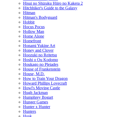
Hisui no Shizuku Hiiro no Kakera 2
Hitchhiker's Guide to the Galaxy
Hitman
Hitman's Bodyguard
Hobbit
Hocus Pocus
Hollow Man
Home Alone
Homefront
Honami Yukine Art
Honey and Clover
Hoozuki no Reitetsu
Hoshi o Ou Kodomo
Houkago no Pleiades
House of Frankenstein
House, M.D.
How to Train Your Dragon
Howard Phillips Lovecraft
Howl's Moving Castle
Hugh Jackman
Humphrey Bogart
Hunger Games
Hunter x Hunter
Hunters
Husk