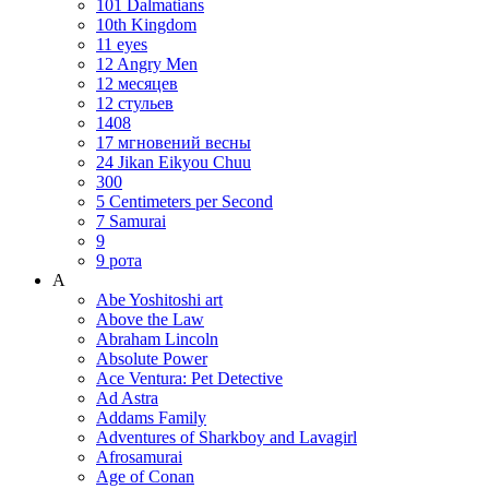
101 Dalmatians
10th Kingdom
11 eyes
12 Angry Men
12 месяцев
12 стульев
1408
17 мгновений весны
24 Jikan Eikyou Chuu
300
5 Centimeters per Second
7 Samurai
9
9 рота
A
Abe Yoshitoshi art
Above the Law
Abraham Lincoln
Absolute Power
Ace Ventura: Pet Detective
Ad Astra
Addams Family
Adventures of Sharkboy and Lavagirl
Afrosamurai
Age of Conan