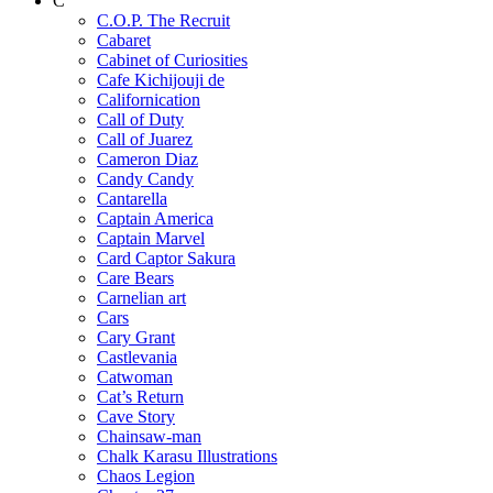
C
C.O.P. The Recruit
Cabaret
Cabinet of Curiosities
Cafe Kichijouji de
Californication
Call of Duty
Call of Juarez
Cameron Diaz
Candy Candy
Cantarella
Captain America
Captain Marvel
Card Captor Sakura
Care Bears
Carnelian art
Cars
Cary Grant
Castlevania
Catwoman
Cat’s Return
Cave Story
Chainsaw-man
Chalk Karasu Illustrations
Chaos Legion