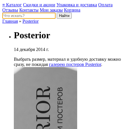
≡ Каталог
Скидки и акции
Упаковка и доставка
Оплата
Отзывы
Контакты
Мои заказы
Корзина
Главная
»
Posterior
Posterior
14 декабря 2014 г.
Выбрать размер, материал и удобную доставку можно
сразу, не покидая
галерею постеров Posterior
.