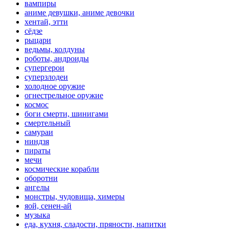
вампиры
аниме девушки, аниме девочки
хентай, этти
сёдзе
рыцари
ведьмы, колдуны
роботы, андроиды
супергерои
суперзлодеи
холодное оружие
огнестрельное оружие
космос
боги смерти, шинигами
смертельный
самураи
ниндзя
пираты
мечи
космические корабли
оборотни
ангелы
монстры, чудовища, химеры
яой, сенен-ай
музыка
еда, кухня, сладости, пряности, напитки