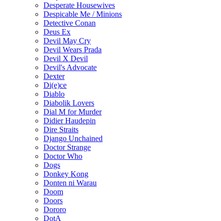
Desperate Housewives
Despicable Me / Minions
Detective Conan
Deus Ex
Devil May Cry
Devil Wears Prada
Devil X Devil
Devil's Advocate
Dexter
Di(e)ce
Diablo
Diabolik Lovers
Dial M for Murder
Didier Haudepin
Dire Straits
Django Unchained
Doctor Strange
Doctor Who
Dogs
Donkey Kong
Donten ni Warau
Doom
Doors
Dororo
DotA