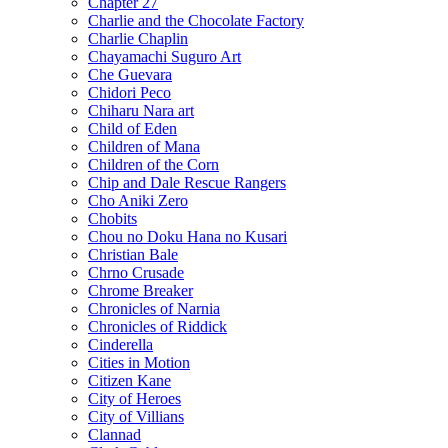
Chapter 27
Charlie and the Chocolate Factory
Charlie Chaplin
Chayamachi Suguro Art
Che Guevara
Chidori Peco
Chiharu Nara art
Child of Eden
Children of Mana
Children of the Corn
Chip and Dale Rescue Rangers
Cho Aniki Zero
Chobits
Chou no Doku Hana no Kusari
Christian Bale
Chrno Crusade
Chrome Breaker
Chronicles of Narnia
Chronicles of Riddick
Cinderella
Cities in Motion
Citizen Kane
City of Heroes
City of Villians
Clannad