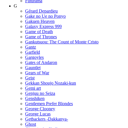
Futurama
G
Gérard Depardieu
Gake no Ue no Ponyo
Gakuen Heaven
Galaxy Express 999
Game of Death
Game of Thrones
Gankutsuou: The Count of Monte Cristo
Gantz
Garfield
Gargoyles
Gates of Andaron
Gauntlet
Gears of War
Geist
Gekkan Shoujo Nozaki-kun
Gemi art
Genjuu no Seiza
Genshiken
Gentlemen Prefer Blondes
George Clooney
George Lucas
Getbackers -Dakkanya-
Ghost