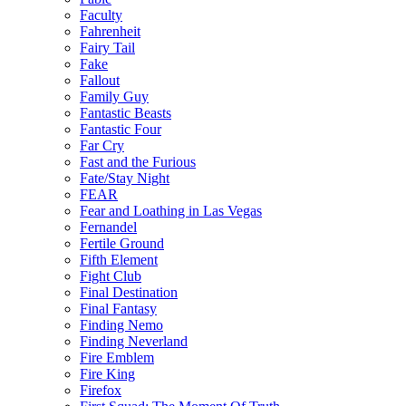
Faculty
Fahrenheit
Fairy Tail
Fake
Fallout
Family Guy
Fantastic Beasts
Fantastic Four
Far Cry
Fast and the Furious
Fate/Stay Night
FEAR
Fear and Loathing in Las Vegas
Fernandel
Fertile Ground
Fifth Element
Fight Club
Final Destination
Final Fantasy
Finding Nemo
Finding Neverland
Fire Emblem
Fire King
Firefox