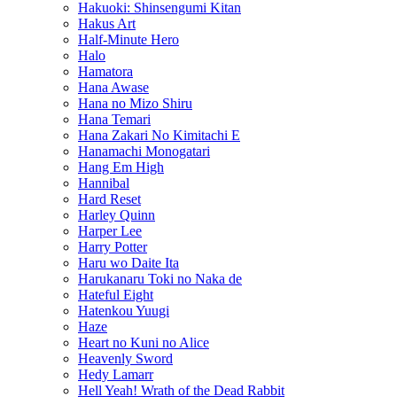
Hakuoki: Shinsengumi Kitan
Hakus Art
Half-Minute Hero
Halo
Hamatora
Hana Awase
Hana no Mizo Shiru
Hana Temari
Hana Zakari No Kimitachi E
Hanamachi Monogatari
Hang Em High
Hannibal
Hard Reset
Harley Quinn
Harper Lee
Harry Potter
Haru wo Daite Ita
Harukanaru Toki no Naka de
Hateful Eight
Hatenkou Yuugi
Haze
Heart no Kuni no Alice
Heavenly Sword
Hedy Lamarr
Hell Yeah! Wrath of the Dead Rabbit