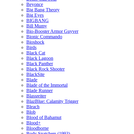
Beyonce
Big Bang Theory
Big Eyes
BIGBANG
Bill Mumy
Bio-Booster Armor Guyver
Bionic Commando
Bioshock
Birds
Black Cat
Black Lagoon
Black Panther
Black Rock Shooter
BlackSite
Blade
Blade of the Immortal
Blade Runner
Blassreiter
BlazBlue: Calamity Trigger
Bleach
Blob
Blood of Bahamut
Blood+
Bloodborne
Body Snatchers (1993)