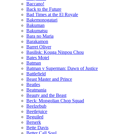
Baccano!
Back to the Future
Bad Times at the El Royale
Bakemonogatari
Bakuman
Bakumatsu
Bara no Maria
Barakamon
Barret Oliver
Basilisk: Kouga Ninpou Chou
Bates Motel
Batman
Batman v Superman: Dawn of Justice
Battlefield
Beast Master and Prince
Beatles
Beatmania
Beauty and the Beast
Beck: Mongolian Chop Squad
Beelzebub
Beetlejuice
Beguiled
Berserk
Bette Davis
Better Call Soul