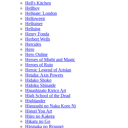
Hell's Kitchen
Hellboy
Hellgate: London
Helloween
Hellraiser
Hellsing
Henry Fonda
Herbert Wells
Hercules
Hero
Hero Online
Heroes of Might and Magic
Heroes of Ruin
Heroic Legend of Arislan
Hetalia: Axis Powers
Hidako Shoko
Hidoku Shinaide
Higashizato Kirico Art
High School of the Dead
Highlander
Higurashi no Naku Koro Ni
Higuri You Art
Hiiro no Kakera
Hikaru no Go
Hirunaka no Ryuusei