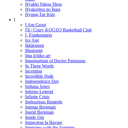
Hyakki Yakou Shou
Hyakujitsu no Bara
Hyung-Tae Kim
I
I Am Groot
I'll / Crazy KOUZO Basketball Club
I, Frankenstein
Ice Age
Ikkitousen
Illusionist
Ima Ichiko art
Imaginarium of Doctor Parnassus
In These Words
Inception
Incredible Hulk
Independence Day
Indiana Jones
Inferno Legend
Infinite Crisis
Inglourious Basterds
Ingmar Bergman
Ingrid Bergman
Inside Out
Inspecteur la Bavure
Interview with the Vampire