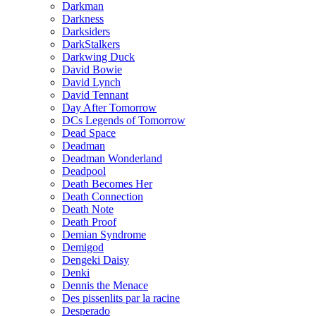
Darkman
Darkness
Darksiders
DarkStalkers
Darkwing Duck
David Bowie
David Lynch
David Tennant
Day After Tomorrow
DCs Legends of Tomorrow
Dead Space
Deadman
Deadman Wonderland
Deadpool
Death Becomes Her
Death Connection
Death Note
Death Proof
Demian Syndrome
Demigod
Dengeki Daisy
Denki
Dennis the Menace
Des pissenlits par la racine
Desperado