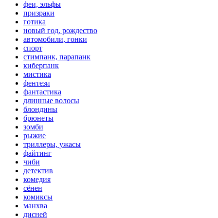
феи, эльфы
призраки
готика
новый год, рождество
автомобили, гонки
спорт
стимпанк, парапанк
киберпанк
мистика
фентези
фантастика
длинные волосы
блондины
брюнеты
зомби
рыжие
триллеры, ужасы
файтинг
чиби
детектив
комедия
сёнен
комиксы
манхва
дисней