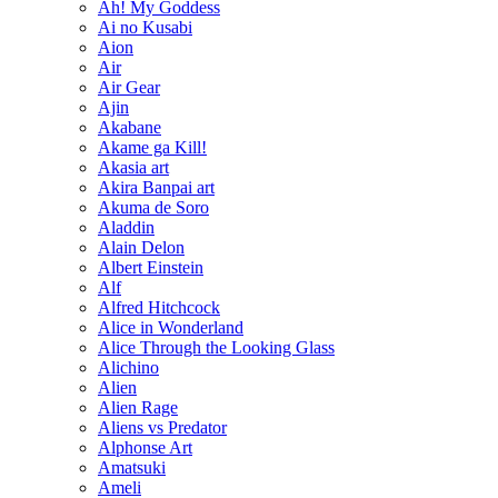
Ah! My Goddess
Ai no Kusabi
Aion
Air
Air Gear
Ajin
Akabane
Akame ga Kill!
Akasia art
Akira Banpai art
Akuma de Soro
Aladdin
Alain Delon
Albert Einstein
Alf
Alfred Hitchcock
Alice in Wonderland
Alice Through the Looking Glass
Alichino
Alien
Alien Rage
Aliens vs Predator
Alphonse Art
Amatsuki
Ameli