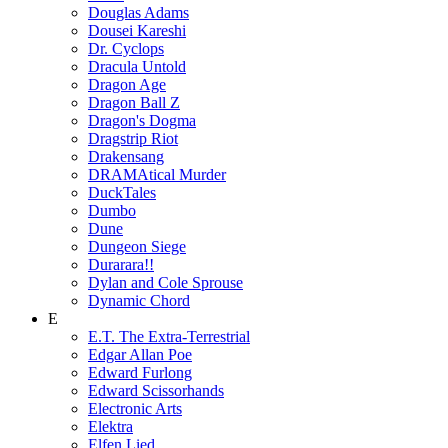
Douglas Adams
Dousei Kareshi
Dr. Cyclops
Dracula Untold
Dragon Age
Dragon Ball Z
Dragon's Dogma
Dragstrip Riot
Drakensang
DRAMAtical Murder
DuckTales
Dumbo
Dune
Dungeon Siege
Durarara!!
Dylan and Cole Sprouse
Dynamic Chord
E
E.T. The Extra-Terrestrial
Edgar Allan Poe
Edward Furlong
Edward Scissorhands
Electronic Arts
Elektra
Elfen Lied