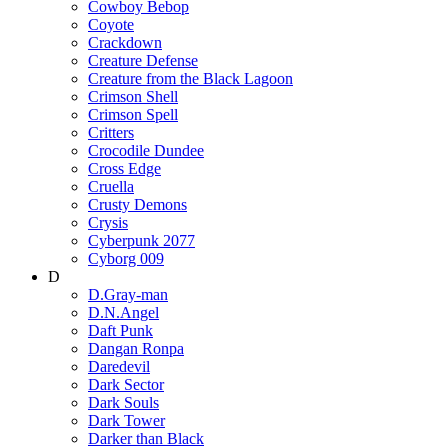
Cowboy Bebop
Coyote
Crackdown
Creature Defense
Creature from the Black Lagoon
Crimson Shell
Crimson Spell
Critters
Crocodile Dundee
Cross Edge
Cruella
Crusty Demons
Crysis
Cyberpunk 2077
Cyborg 009
D
D.Gray-man
D.N.Angel
Daft Punk
Dangan Ronpa
Daredevil
Dark Sector
Dark Souls
Dark Tower
Darker than Black