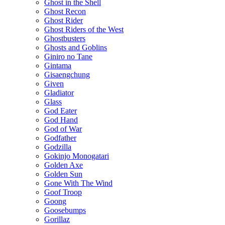
Ghost in the Shell
Ghost Recon
Ghost Rider
Ghost Riders of the West
Ghostbusters
Ghosts and Goblins
Giniro no Tane
Gintama
Gisaengchung
Given
Gladiator
Glass
God Eater
God Hand
God of War
Godfather
Godzilla
Gokinjo Monogatari
Golden Axe
Golden Sun
Gone With The Wind
Goof Troop
Goong
Goosebumps
Gorillaz