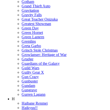
Gotham
Grand Thieft Auto
Gravitation
Gravity Falls
Great Teacher Onizuka
Greatest Showman
Green Day
Green Hornet
Green Lantern
Gremlins
Greta Garbo
Grinch Stole Christmas
Growlanser: Heritage of War
Grudge
Guardians of the Galaxy
Guild Wars
Guilty Gear X
Gun Crazy
Gunbuster
Gundam
Gungrave
Gurren Lagann
H
Haibane Renmei
Haikyuu!!