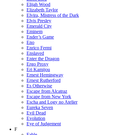
Elijah Wood
Elizabeth Taylor
Elvira, Mistress of the Dark
Elvis Presley
Emerald City
Eminem
Ender’s Game
Eno
Enrico Fermi
Enslaved
Enter the Dragon
Ergo Proxy
Eri Kamijou
Ernest Hemingway
Ernest Rutherford
Es Otherwise
Escape from Alcatraz
Escape from New York
Escha and Logy no Atelier
Eureka Seven
Evil Dead
Evolution
Eye of Judgement
F
Fable