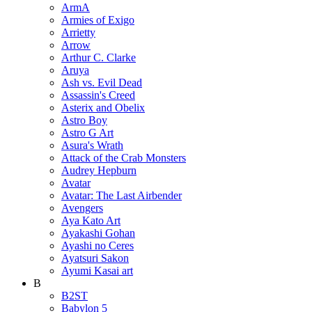
ArmA
Armies of Exigo
Arrietty
Arrow
Arthur C. Clarke
Aruya
Ash vs. Evil Dead
Assassin's Creed
Asterix and Obelix
Astro Boy
Astro G Art
Asura's Wrath
Attack of the Crab Monsters
Audrey Hepburn
Avatar
Avatar: The Last Airbender
Avengers
Aya Kato Art
Ayakashi Gohan
Ayashi no Ceres
Ayatsuri Sakon
Ayumi Kasai art
B
B2ST
Babylon 5