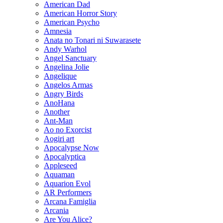
American Dad
American Horror Story
American Psycho
Amnesia
Anata no Tonari ni Suwarasete
Andy Warhol
Angel Sanctuary
Angelina Jolie
Angelique
Angelos Armas
Angry Birds
AnoHana
Another
Ant-Man
Ao no Exorcist
Aogiri art
Apocalypse Now
Apocalyptica
Appleseed
Aquaman
Aquarion Evol
AR Performers
Arcana Famiglia
Arcania
Are You Alice?