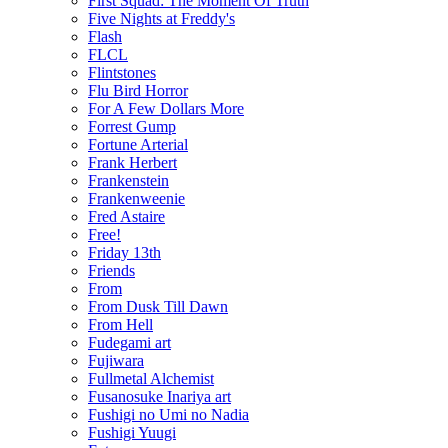
First Squad: The Moment Of Truth
Five Nights at Freddy's
Flash
FLCL
Flintstones
Flu Bird Horror
For A Few Dollars More
Forrest Gump
Fortune Arterial
Frank Herbert
Frankenstein
Frankenweenie
Fred Astaire
Free!
Friday 13th
Friends
From
From Dusk Till Dawn
From Hell
Fudegami art
Fujiwara
Fullmetal Alchemist
Fusanosuke Inariya art
Fushigi no Umi no Nadia
Fushigi Yuugi