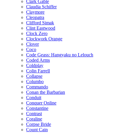
Clark Gable
Claudia Schiffer
Claymore
Cleopatra
Clifford Simak
Clint Eastwood
Clock Zero
Clockwork Orange
Clover
Coco
Code Geass: Hangyaku no Lelouch
Coded Arms
Coldplay
Colin Farrell
Collapse
Columbo
Commando
Conan the Barbarian
Conduit
Conquer Online
Constantine
Contrast
Coraline
Corpse Bride
Count Cain