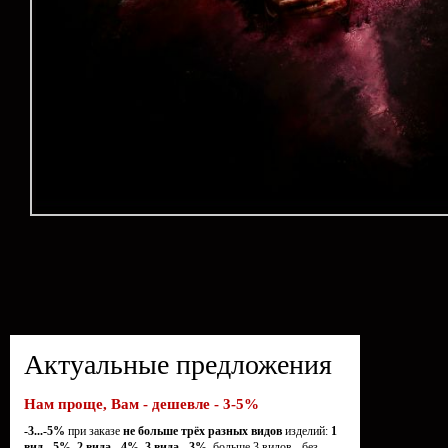
Актуальные предложения
Нам проще, Вам - дешевле - 3-5%
-3...-5%
при заказе
не больше трёх разных видов
изделий:
1
вид - 5%, 2 вида - 4%, 3 вида - 3%,
больше 3 видов - без