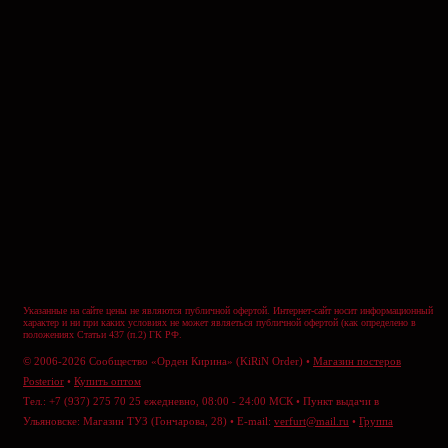
Указанные на сайте цены не являются публичной офертой. Интернет-сайт носит информационный
характер и ни при каких условиях не может являеться публичной офертой (как определено в
положениях Статьи 437 (п.2) ГК РФ.
© 2006-2026 Сообщество «Орден Кирина» (KiRiN Order) •
Магазин постеров
Posterior
•
Купить оптом
Тел.: +7 (937) 275 70 25 ежедневно, 08:00 - 24:00 МСК • Пункт выдачи в
Ульяновске: Магазин ТУЗ (Гончарова, 28) • E-mail:
verfurt@mail.ru
•
Группа
ВКонтакте
•
Отправить сообщение