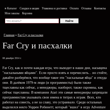
≡ Каталог
Скидки и акции
Упаковка и доставка
Оплата
Отзывы
Контакты
Мои заказы
Корзина
Главная
»
Far Cry и пасхалки
Far Cry и пасхалки
08 декабря 2014 г.
Far Cry, как и почти каждая игра, что выходит в наши дни, насыщена
"пасхальными яйцами". Если просто взять и перечислить... но стойте,
давайте разберёмся, что вообще такое эти "пасхальные яйца" и откуда
они. В далёком 1979-м люди (и программисты) были также
тщеславны как сейчас, а менеджеры, наоборот, также скромны, как
сейчас тщеславны. В компании Atari эти самые менеджеры запрещали
программистам указывать свои имена в титрах к играм. Всех, кто
работал на совесть, а не за славу, это устраивало. Среди остальных
выделился некто Уоррен Робинетт, который "вшил" в игру Adventure