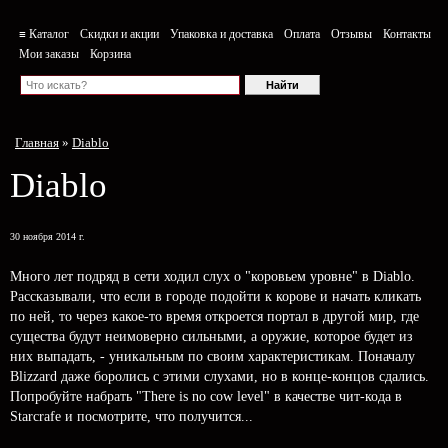
≡ Каталог
Скидки и акции
Упаковка и доставка
Оплата
Отзывы
Контакты
Мои заказы
Корзина
Главная
»
Diablo
Diablo
30 ноября 2014 г.
Много лет подряд в сети ходил слух о "коровьем уровне" в Diablo.
Рассказывали, что если в городе подойти к корове и начать кликать
по ней, то через какое-то время откроется портал в другой мир, где
существа будут неимоверно сильными, а оружие, которое будет из
них выпадать, - уникальным по своим характеристикам. Поначалу
Blizzard даже боролись с этими слухами, но в конце-концов сдались.
Попробуйте набрать "There is no cow level" в качестве чит-кода в
Starcrafe и посмотрите, что получится...