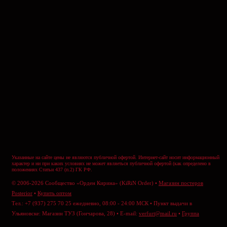
Указанные на сайте цены не являются публичной офертой. Интернет-сайт носит информационный
характер и ни при каких условиях не может являеться публичной офертой (как определено в
положениях Статьи 437 (п.2) ГК РФ.
© 2006-2026 Сообщество «Орден Кирина» (KiRiN Order) •
Магазин постеров
Posterior
•
Купить оптом
Тел.: +7 (937) 275 70 25 ежедневно, 08:00 - 24:00 МСК • Пункт выдачи в
Ульяновске: Магазин ТУЗ (Гончарова, 28) • E-mail:
verfurt@mail.ru
•
Группа
ВКонтакте
•
Отправить сообщение