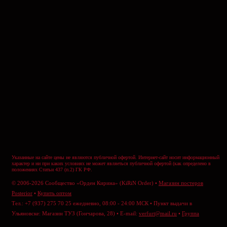
Указанные на сайте цены не являются публичной офертой. Интернет-сайт носит информационный
характер и ни при каких условиях не может являеться публичной офертой (как определено в
положениях Статьи 437 (п.2) ГК РФ.
© 2006-2026 Сообщество «Орден Кирина» (KiRiN Order) •
Магазин постеров
Posterior
•
Купить оптом
Тел.: +7 (937) 275 70 25 ежедневно, 08:00 - 24:00 МСК • Пункт выдачи в
Ульяновске: Магазин ТУЗ (Гончарова, 28) • E-mail:
verfurt@mail.ru
•
Группа
ВКонтакте
•
Отправить сообщение