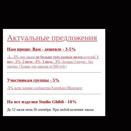
Актуальные предложения
Нам проще, Вам - дешевле - 3-5%
-3...-5%
при заказе
не больше трёх разных видов
изделий:
1
вид - 5%, 2 вида - 4%, 3 вида - 3%,
больше 3 видов - без
скидки. (Только для заказов от 900 руб.)
Участникам группы - 5%
-5%
всем членам сообщества
Kunstkam ВКонтакте
На все изделия Studio Ghibli - 10%
До 12 часов ночи 30 сентября. При любой величине заказа