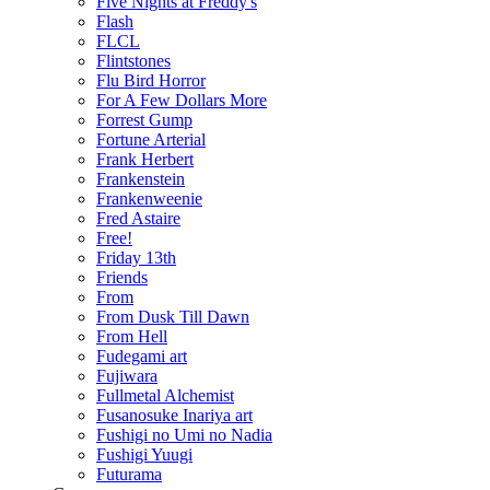
Five Nights at Freddy's
Flash
FLCL
Flintstones
Flu Bird Horror
For A Few Dollars More
Forrest Gump
Fortune Arterial
Frank Herbert
Frankenstein
Frankenweenie
Fred Astaire
Free!
Friday 13th
Friends
From
From Dusk Till Dawn
From Hell
Fudegami art
Fujiwara
Fullmetal Alchemist
Fusanosuke Inariya art
Fushigi no Umi no Nadia
Fushigi Yuugi
Futurama