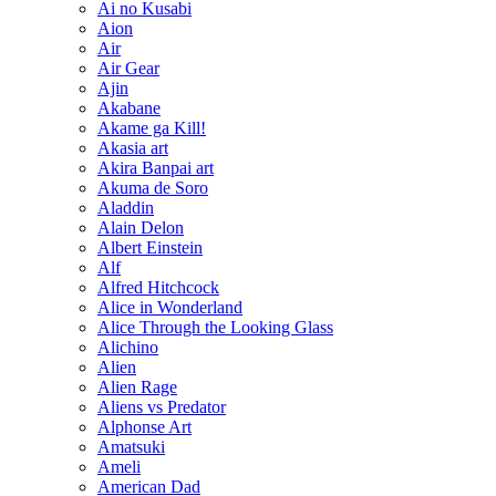
Ai no Kusabi
Aion
Air
Air Gear
Ajin
Akabane
Akame ga Kill!
Akasia art
Akira Banpai art
Akuma de Soro
Aladdin
Alain Delon
Albert Einstein
Alf
Alfred Hitchcock
Alice in Wonderland
Alice Through the Looking Glass
Alichino
Alien
Alien Rage
Aliens vs Predator
Alphonse Art
Amatsuki
Ameli
American Dad