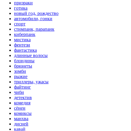
призраки
готика
новый год, рождество
автомобили, гонки
спорт
стимпанк, парапанк
киберпанк
мистика
фентези
фантастика
длинные волосы
блондины
брюнеты
зомби
рыжие
триллеры, ужасы
файтинг
чиби
детектив
комедия
сёнен
комиксы
манхва
дисней
кавай