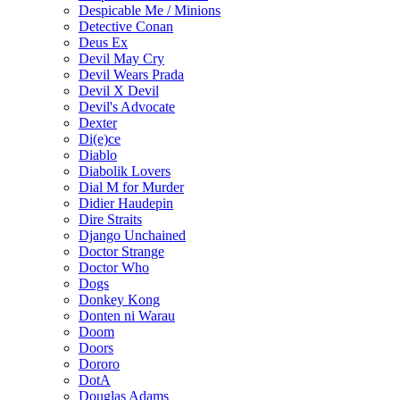
Despicable Me / Minions
Detective Conan
Deus Ex
Devil May Cry
Devil Wears Prada
Devil X Devil
Devil's Advocate
Dexter
Di(e)ce
Diablo
Diabolik Lovers
Dial M for Murder
Didier Haudepin
Dire Straits
Django Unchained
Doctor Strange
Doctor Who
Dogs
Donkey Kong
Donten ni Warau
Doom
Doors
Dororo
DotA
Douglas Adams