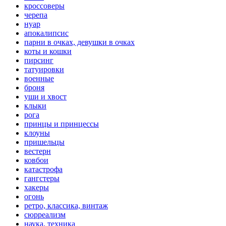
кроссоверы
черепа
нуар
апокалипсис
парни в очках, девушки в очках
коты и кошки
пирсинг
татуировки
военные
броня
уши и хвост
клыки
рога
принцы и принцессы
клоуны
пришельцы
вестерн
ковбои
катастрофа
гангстеры
хакеры
огонь
ретро, классика, винтаж
сюрреализм
наука, техника