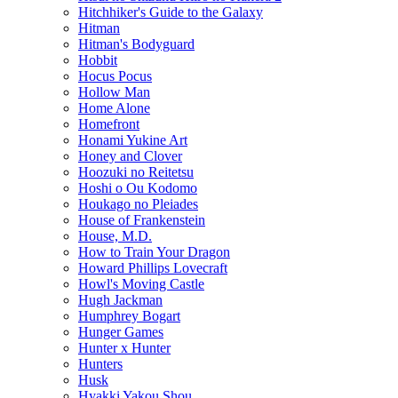
Hitchhiker's Guide to the Galaxy
Hitman
Hitman's Bodyguard
Hobbit
Hocus Pocus
Hollow Man
Home Alone
Homefront
Honami Yukine Art
Honey and Clover
Hoozuki no Reitetsu
Hoshi o Ou Kodomo
Houkago no Pleiades
House of Frankenstein
House, M.D.
How to Train Your Dragon
Howard Phillips Lovecraft
Howl's Moving Castle
Hugh Jackman
Humphrey Bogart
Hunger Games
Hunter x Hunter
Hunters
Husk
Hyakki Yakou Shou