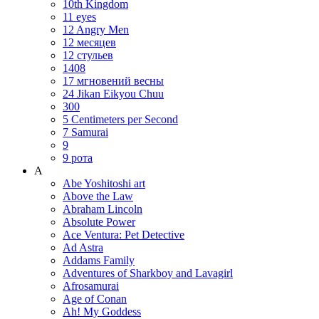
10th Kingdom
11 eyes
12 Angry Men
12 месяцев
12 стульев
1408
17 мгновений весны
24 Jikan Eikyou Chuu
300
5 Centimeters per Second
7 Samurai
9
9 рота
A
Abe Yoshitoshi art
Above the Law
Abraham Lincoln
Absolute Power
Ace Ventura: Pet Detective
Ad Astra
Addams Family
Adventures of Sharkboy and Lavagirl
Afrosamurai
Age of Conan
Ah! My Goddess