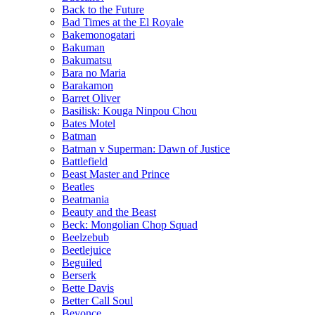
Back to the Future
Bad Times at the El Royale
Bakemonogatari
Bakuman
Bakumatsu
Bara no Maria
Barakamon
Barret Oliver
Basilisk: Kouga Ninpou Chou
Bates Motel
Batman
Batman v Superman: Dawn of Justice
Battlefield
Beast Master and Prince
Beatles
Beatmania
Beauty and the Beast
Beck: Mongolian Chop Squad
Beelzebub
Beetlejuice
Beguiled
Berserk
Bette Davis
Better Call Soul
Beyonce