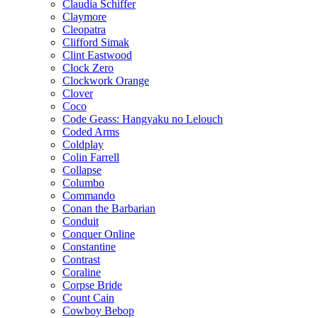
Claudia Schiffer
Claymore
Cleopatra
Clifford Simak
Clint Eastwood
Clock Zero
Clockwork Orange
Clover
Coco
Code Geass: Hangyaku no Lelouch
Coded Arms
Coldplay
Colin Farrell
Collapse
Columbo
Commando
Conan the Barbarian
Conduit
Conquer Online
Constantine
Contrast
Coraline
Corpse Bride
Count Cain
Cowboy Bebop