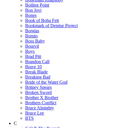
Boiling Point
Bon Jovi
Bones
Book of Boba Fett
Bookmark of Demise Project
Borgias
Boruto
Boss Baby
Bourvil
Boys
Brad Pitt
Brandon Call
Brave 10
Break Blade
Breaking Bad
Bride of the Water God
Britney Spears
Broken Sword
Brother X Brother
Brothers Conflict
Bruce Almighty
Bruce Lee
BTS
C