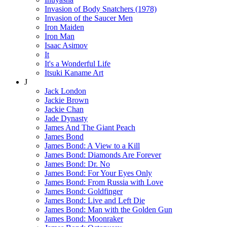
Invasion of Body Snatchers (1978)
Invasion of the Saucer Men
Iron Maiden
Iron Man
Isaac Asimov
It
It's a Wonderful Life
Itsuki Kaname Art
J
Jack London
Jackie Brown
Jackie Chan
Jade Dynasty
James And The Giant Peach
James Bond
James Bond: A View to a Kill
James Bond: Diamonds Are Forever
James Bond: Dr. No
James Bond: For Your Eyes Only
James Bond: From Russia with Love
James Bond: Goldfinger
James Bond: Live and Left Die
James Bond: Man with the Golden Gun
James Bond: Moonraker