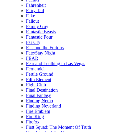
Fahrenheit
Fairy Tail
Fake
Fallout
Family Guy
Fantastic Beasts
Fantastic Four
Far Cry
Fast and the Furious
Fate/Stay Night
FEAR
Fear and Loathing in Las Vegas
Fernandel
Fertile Ground
Fifth Element
Fight Club
Final Destination
Final Fantasy
Finding Nemo
Finding Neverland
Fire Emblem
Fire King
Firefox
First Squad: The Moment Of Truth