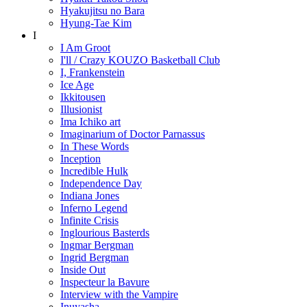
Hyakujitsu no Bara
Hyung-Tae Kim
I
I Am Groot
I'll / Crazy KOUZO Basketball Club
I, Frankenstein
Ice Age
Ikkitousen
Illusionist
Ima Ichiko art
Imaginarium of Doctor Parnassus
In These Words
Inception
Incredible Hulk
Independence Day
Indiana Jones
Inferno Legend
Infinite Crisis
Inglourious Basterds
Ingmar Bergman
Ingrid Bergman
Inside Out
Inspecteur la Bavure
Interview with the Vampire
Inuyasha