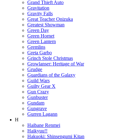
Grand Thieft Auto
Gravitation
Gravity Falls
Great Teacher Onizuka
Greatest Showman
Green Day
Green Hornet
Green Lantern
Gremlins
Greta Garbo
Grinch Stole Christmas
Growlanser: Heritage of War
Grudge
Guardians of the Galaxy
Guild Wars
Guilty Gear X
Gun Crazy
Gunbuster
Gundam
Gungrave
Gurren Lagann
H
Haibane Renmei
Haikyuu!!
Hakuoki: Shinsengumi Kitan