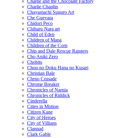
Charlie and the Chocolate Factory
Charlie Chaplin
Chayamachi Suguro Art
Che Guevara
Chidori Peco
Chiharu Nara art
Child of Eden
Children of Mana
Children of the Corn
Chip and Dale Rescue Rangers
Cho Aniki Zero
Chobits
Chou no Doku Hana no Kusari
Christian Bale
Chrno Crusade
Chrome Breaker
Chronicles of Narnia
Chronicles of Riddick
Cinderella
Cities in Motion
Citizen Kane
City of Heroes
City of Villians
Clannad
Clark Gable