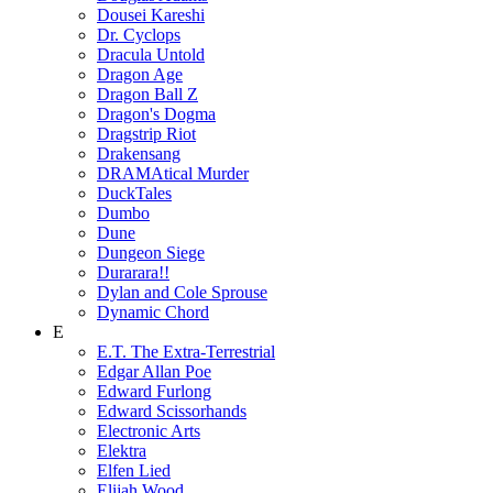
Dousei Kareshi
Dr. Cyclops
Dracula Untold
Dragon Age
Dragon Ball Z
Dragon's Dogma
Dragstrip Riot
Drakensang
DRAMAtical Murder
DuckTales
Dumbo
Dune
Dungeon Siege
Durarara!!
Dylan and Cole Sprouse
Dynamic Chord
E
E.T. The Extra-Terrestrial
Edgar Allan Poe
Edward Furlong
Edward Scissorhands
Electronic Arts
Elektra
Elfen Lied
Elijah Wood