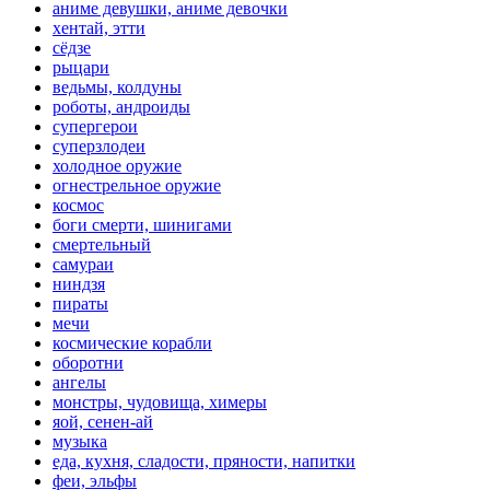
аниме девушки, аниме девочки
хентай, этти
сёдзе
рыцари
ведьмы, колдуны
роботы, андроиды
супергерои
суперзлодеи
холодное оружие
огнестрельное оружие
космос
боги смерти, шинигами
смертельный
самураи
ниндзя
пираты
мечи
космические корабли
оборотни
ангелы
монстры, чудовища, химеры
яой, сенен-ай
музыка
еда, кухня, сладости, пряности, напитки
феи, эльфы