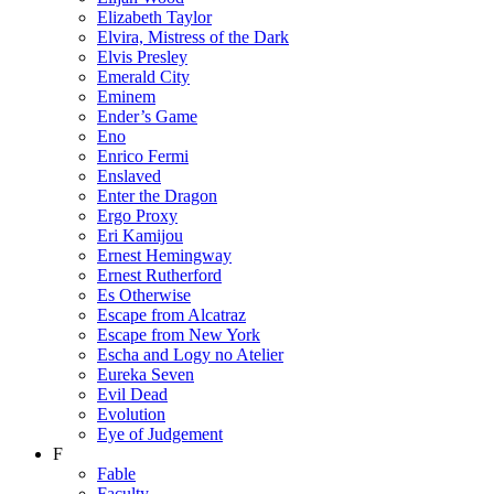
Elizabeth Taylor
Elvira, Mistress of the Dark
Elvis Presley
Emerald City
Eminem
Ender’s Game
Eno
Enrico Fermi
Enslaved
Enter the Dragon
Ergo Proxy
Eri Kamijou
Ernest Hemingway
Ernest Rutherford
Es Otherwise
Escape from Alcatraz
Escape from New York
Escha and Logy no Atelier
Eureka Seven
Evil Dead
Evolution
Eye of Judgement
F
Fable
Faculty