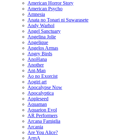
American Horror Story
American Psycho
Amnesia
Anata no Tonari ni Suwarasete
Andy Warhol
Angel Sanctuary
Angelina Jolie
Angelique
Angelos Armas
Angry Birds
AnoHana
Another
Ant-Man
Ao no Exorcist
Aogiri art
Apocalypse Now
Apocalyptica
Appleseed
Aquaman
Aquarion Evol
AR Performers
Arcana Famiglia
Arcania
Are You Alice?
ArmA