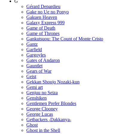
G
Gérard Depardieu
Gake no Ue no Ponyo
Gakuen Heaven
Galaxy Express 999
Game of Death
Game of Thrones
Gankutsuou: The Count of Monte Cristo
Gantz
Garfield
Gargoyles
Gates of Andaron
Gauntlet
Gears of War
Geist
Gekkan Shoujo Nozaki-kun
Gemi art
Genjuu no Seiza
Genshiken
Gentlemen Prefer Blondes
George Clooney
George Lucas
Getbackers -Dakkanya-
Ghost
Ghost in the Shell