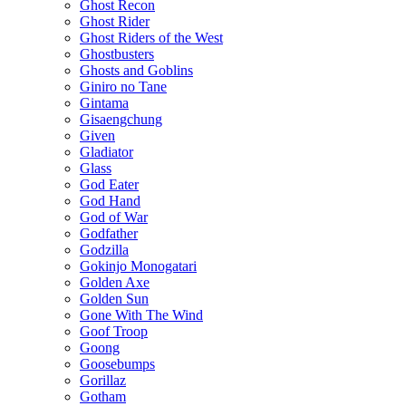
Ghost Recon
Ghost Rider
Ghost Riders of the West
Ghostbusters
Ghosts and Goblins
Giniro no Tane
Gintama
Gisaengchung
Given
Gladiator
Glass
God Eater
God Hand
God of War
Godfather
Godzilla
Gokinjo Monogatari
Golden Axe
Golden Sun
Gone With The Wind
Goof Troop
Goong
Goosebumps
Gorillaz
Gotham