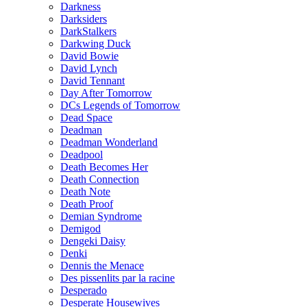
Darkness
Darksiders
DarkStalkers
Darkwing Duck
David Bowie
David Lynch
David Tennant
Day After Tomorrow
DCs Legends of Tomorrow
Dead Space
Deadman
Deadman Wonderland
Deadpool
Death Becomes Her
Death Connection
Death Note
Death Proof
Demian Syndrome
Demigod
Dengeki Daisy
Denki
Dennis the Menace
Des pissenlits par la racine
Desperado
Desperate Housewives