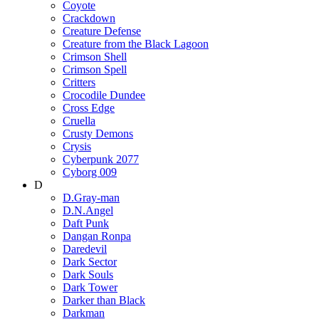
Coyote
Crackdown
Creature Defense
Creature from the Black Lagoon
Crimson Shell
Crimson Spell
Critters
Crocodile Dundee
Cross Edge
Cruella
Crusty Demons
Crysis
Cyberpunk 2077
Cyborg 009
D
D.Gray-man
D.N.Angel
Daft Punk
Dangan Ronpa
Daredevil
Dark Sector
Dark Souls
Dark Tower
Darker than Black
Darkman