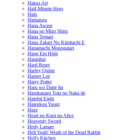
Hakus Art
Half-Minute Hero
Halo
Hamatora
Hana Awase
Hana no Mizo Shiru
Hana Temari
Hana Zakari No Kimitachi E
Hanamachi Monogatari
Hang Em High
Hannibal
Hard Reset
Harley Quinn
Harper Lee
Harry Potter
Haru wo Daite Ita
Harukanaru Toki no Naka de
Hateful Eight
Hatenkou Yuugi
Haze
Heart no Kuni no Alice
Heavenly Sword
Hedy Lamarr
Hell Yeah! Wrath of the Dead Rabbit
Hell's Kitchen