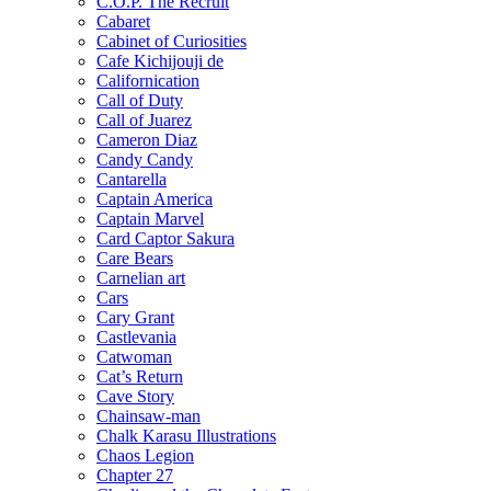
C.O.P. The Recruit
Cabaret
Cabinet of Curiosities
Cafe Kichijouji de
Californication
Call of Duty
Call of Juarez
Cameron Diaz
Candy Candy
Cantarella
Captain America
Captain Marvel
Card Captor Sakura
Care Bears
Carnelian art
Cars
Cary Grant
Castlevania
Catwoman
Cat’s Return
Cave Story
Chainsaw-man
Chalk Karasu Illustrations
Chaos Legion
Chapter 27