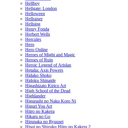
Hellboy
Hellgate: London
Helloween
Hellraiser
Hellsing
Henry Fonda
Herbert Wells
Hercules
Hero
Hero Online
Heroes of Might and Magic
Heroes of Ruin
Heroic Legend of Arislan
Hetalia: Axis Powers
Hidako Shoko
Hidoku Shinaide
Higashizato Kirico Art
High School of the Dead
Highlander
Higurashi no Naku Koro Ni
Higuri You Art
Hiiro no Kakera
Hikaru no Go
Hirunaka no Ryuusei
Hisui no Shizuku Hiiro no Kakera 2