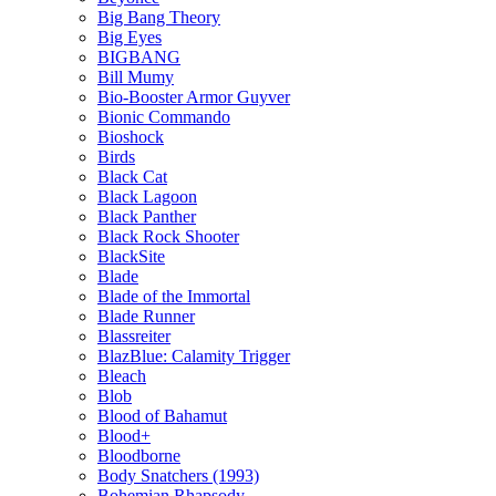
Big Bang Theory
Big Eyes
BIGBANG
Bill Mumy
Bio-Booster Armor Guyver
Bionic Commando
Bioshock
Birds
Black Cat
Black Lagoon
Black Panther
Black Rock Shooter
BlackSite
Blade
Blade of the Immortal
Blade Runner
Blassreiter
BlazBlue: Calamity Trigger
Bleach
Blob
Blood of Bahamut
Blood+
Bloodborne
Body Snatchers (1993)
Bohemian Rhapsody