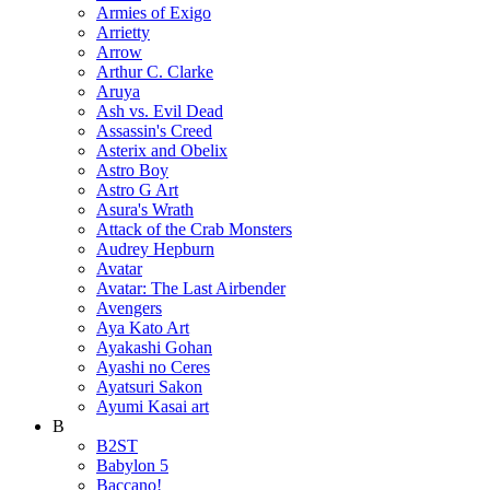
Armies of Exigo
Arrietty
Arrow
Arthur C. Clarke
Aruya
Ash vs. Evil Dead
Assassin's Creed
Asterix and Obelix
Astro Boy
Astro G Art
Asura's Wrath
Attack of the Crab Monsters
Audrey Hepburn
Avatar
Avatar: The Last Airbender
Avengers
Aya Kato Art
Ayakashi Gohan
Ayashi no Ceres
Ayatsuri Sakon
Ayumi Kasai art
B
B2ST
Babylon 5
Baccano!