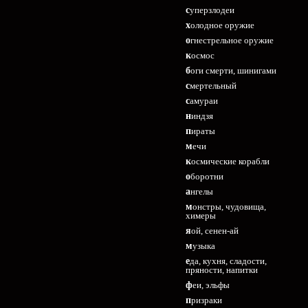
суперзлодеи
холодное оружие
огнестрельное оружие
космос
боги смерти, шинигами
смертельный
самураи
ниндзя
пираты
мечи
космические корабли
оборотни
ангелы
монстры, чудовища,
химеры
яой, сенен-ай
музыка
еда, кухня, сладости,
пряности, напитки
феи, эльфы
призраки