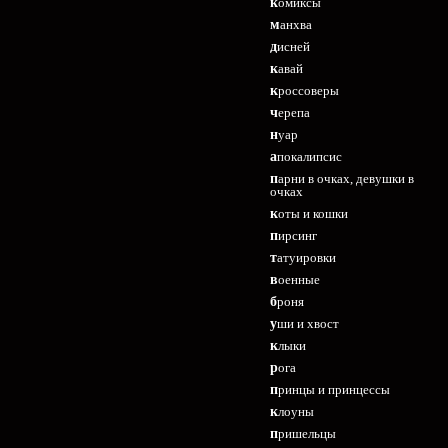
комиксы
манхва
дисней
кавай
кроссоверы
черепа
нуар
апокалипсис
парни в очках, девушки в
очках
коты и кошки
пирсинг
татуировки
военные
броня
уши и хвост
клыки
рога
принцы и принцессы
клоуны
пришельцы