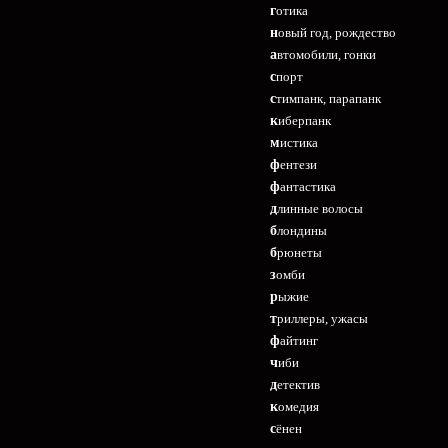
готика
новый год, рождество
автомобили, гонки
спорт
стимпанк, парапанк
киберпанк
мистика
фентези
фантастика
длинные волосы
блондины
брюнеты
зомби
рыжие
триллеры, ужасы
файтинг
чиби
детектив
комедия
сёнен