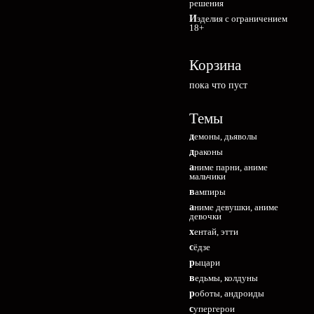
решения
Изделия с ограничением
18+
Корзина
пока что пуст
Темы
демоны, дьяволы
драконы
аниме парни, аниме
мальчики
вампиры
аниме девушки, аниме
девочки
хентай, этти
сёдзе
рыцари
ведьмы, колдуны
роботы, андроиды
супергерои