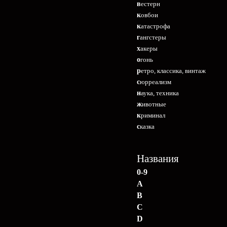
вестерн
ковбои
катастрофа
гангстеры
хакеры
огонь
ретро, классика, винтаж
сюрреализм
наука, техника
животные
криминал
сказка
Названия
0-9
A
B
C
D