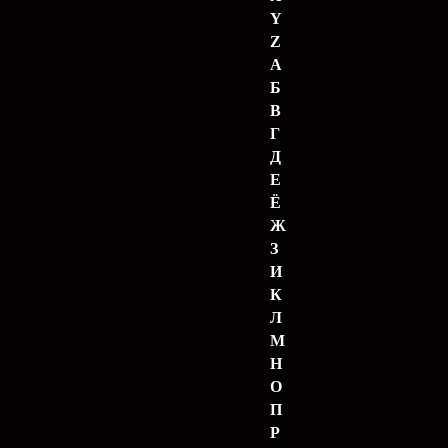
Y
Z
А
Б
В
Г
Д
Е
Ё
Ж
З
И
К
Л
М
Н
О
П
Р