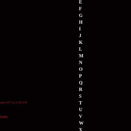
E
F
G
H
I
J
K
L
M
N
O
P
Q
R
S
T
атьи 437 (п.2) ГК РФ.
U
V
щение
W
X