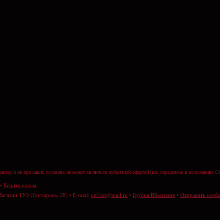
актер и ни при каких условиях не может являеться публичной офертой (как определено в положениях Ст
•
Купить оптом
Магазин ТУЗ (Гончарова, 28) • E-mail:
verfurt@mail.ru
•
Группа ВКонтакте
•
Отправить сооб