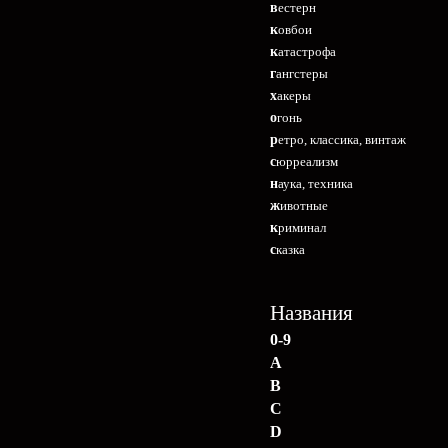
вестерн
ковбои
катастрофа
гангстеры
хакеры
огонь
ретро, классика, винтаж
сюрреализм
наука, техника
животные
криминал
сказка
Названия
0-9
A
B
C
D