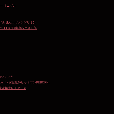
チャー・オニヅカ
vangelion / 新世紀エヴァンゲリオン
kou Host Club / 桜蘭高校ホスト部
/ 春を抱いていた
tman Reborn! / 家庭教師ヒットマンREBORN!
earth / 魔法騎士レイアース