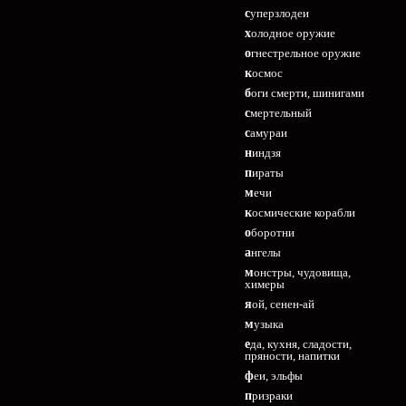
суперзлодеи
холодное оружие
огнестрельное оружие
космос
боги смерти, шинигами
смертельный
самураи
ниндзя
пираты
мечи
космические корабли
оборотни
ангелы
монстры, чудовища,
химеры
яой, сенен-ай
музыка
еда, кухня, сладости,
пряности, напитки
феи, эльфы
призраки