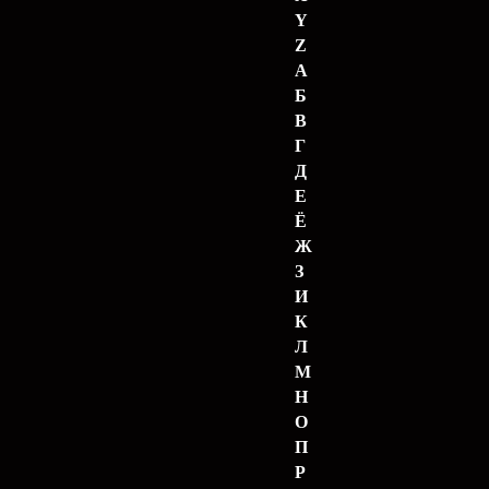
Y
Z
А
Б
В
Г
Д
Е
Ё
Ж
З
И
К
Л
М
Н
О
П
Р