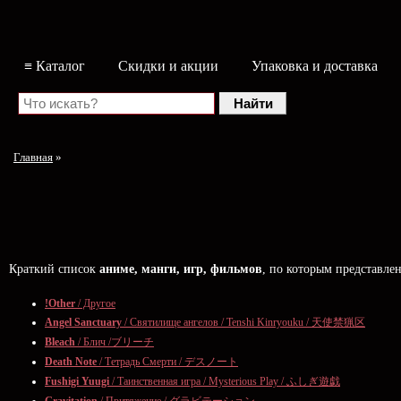
≡ Каталог
Скидки и акции
Упаковка и доставка
Главная
»
Краткий список
аниме, манги, игр, фильмов
, по которым представл
!Other
/ Другое
Angel Sanctuary
/ Святилище ангелов / Tenshi Kinryouku / 天使禁猟区
Bleach
/ Блич /ブリーチ
Death Note
/ Тетрадь Смерти / デスノート
Fushigi Yuugi
/ Таинственная игра / Mysterious Play / ふしぎ遊戯