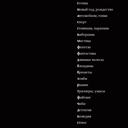
готика
новый год, рождество
автомобили, гонки
спорт
стимпанк, парапанк
киберпанк
мистика
фентези
фантастика
длинные волосы
блондины
брюнеты
зомби
рыжие
триллеры, ужасы
файтинг
чиби
детектив
комедия
сёнен