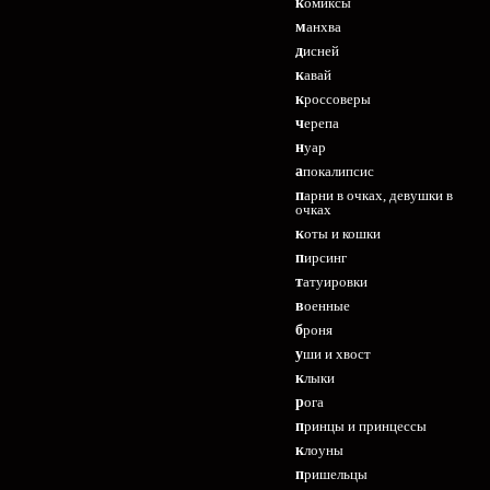
комиксы
манхва
дисней
кавай
кроссоверы
черепа
нуар
апокалипсис
парни в очках, девушки в
очках
коты и кошки
пирсинг
татуировки
военные
броня
уши и хвост
клыки
рога
принцы и принцессы
клоуны
пришельцы