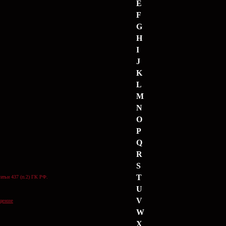
E
F
G
H
I
J
K
L
M
N
O
P
Q
R
S
T
атьи 437 (п.2) ГК РФ.
U
V
щение
W
X