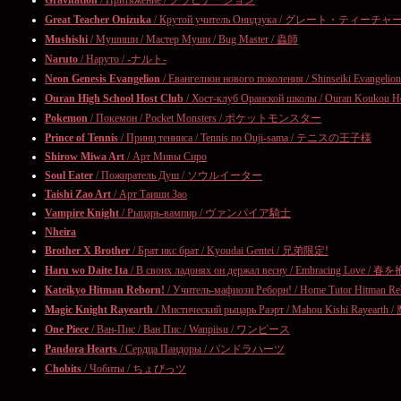
Gravitation
/ Притяжение / グラビテーション
Great Teacher Onizuka
/ Крутой учитель Онидзука / グレート・ティー
Mushishi
/ Мушиши / Мастер Муши / Bug Master / 蟲師
Naruto
/ Наруто / -ナルト-
Neon Genesis Evangelion
/ Евангелион нового поколения / Shinseiki E
Ouran High School Host Club
/ Хост-клуб Оранской школы / Ouran Kou
Pokemon
/ Покемон / Pocket Monsters / ポケットモンスター
Prince of Tennis
/ Принц тенниса / Tennis no Ouji-sama / テニスの王子様
Shirow Miwa Art
/ Арт Мивы Сиро
Soul Eater
/ Пожиратель Душ / ソウルイーター
Taishi Zao Art
/ Арт Таиши Зао
Vampire Knight
/ Рыцарь-вампир / ヴァンパイア騎士
Nheira
Brother X Brother
/ Брат икс брат / Kyoudai Gentei / 兄弟限定!
Haru wo Daite Ita
/ В своих ладонях он держал весну / Embracing Love 
Kateikyo Hitman Reborn!
/ Учитель-мафиози Реборн! / Home Tutor Hi
Magic Knight Rayearth
/ Мистический рыцарь Раэрт / Mahou Kishi Ray
One Piece
/ Ван-Пис / Ван Пис / Wanpiisu / ワンピース
Pandora Hearts
/ Сердца Пандоры / パンドラハーツ
Chobits
/ Чобиты / ちょびっツ