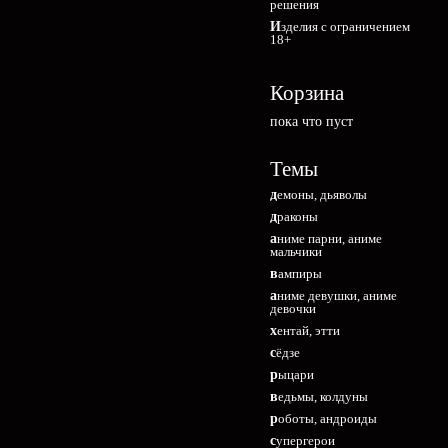
решения
Изделия с ограничением
18+
Корзина
пока что пуст
Темы
демоны, дьяволы
драконы
аниме парни, аниме
мальчики
вампиры
аниме девушки, аниме
девочки
хентай, этти
сёдзе
рыцари
ведьмы, колдуны
роботы, андроиды
супергерои