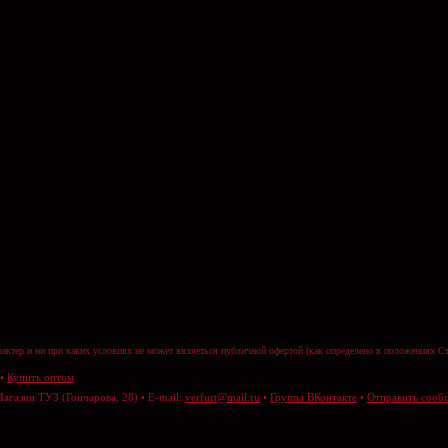
актер и ни при каких условиях не может являеться публичной офертой (как определено в положениях Ст
•
Купить оптом
Магазин ТУЗ (Гончарова, 28) • E-mail:
verfurt@mail.ru
•
Группа ВКонтакте
•
Отправить сооб