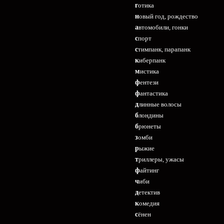
готика
новый год, рождество
автомобили, гонки
спорт
стимпанк, парапанк
киберпанк
мистика
фентези
фантастика
длинные волосы
блондины
брюнеты
зомби
рыжие
триллеры, ужасы
файтинг
чиби
детектив
комедия
сёнен