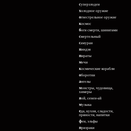
суперзлодеи
холодное оружие
огнестрельное оружие
космос
боги смерти, шинигами
смертельный
самураи
ниндзя
пираты
мечи
космические корабли
оборотни
ангелы
монстры, чудовища,
химеры
яой, сенен-ай
музыка
еда, кухня, сладости,
пряности, напитки
феи, эльфы
призраки