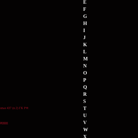
E
F
G
H
I
J
K
L
M
N
O
P
Q
R
S
T
атьи 437 (п.2) ГК РФ.
U
V
щение
W
X