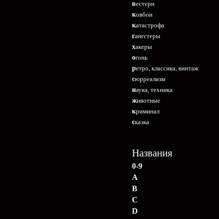
вестерн
ковбои
катастрофа
гангстеры
хакеры
огонь
ретро, классика, винтаж
сюрреализм
наука, техника
животные
криминал
сказка
Названия
0-9
A
B
C
D