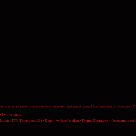
актер и ни при каких условиях не может являеться публичной офертой (как определено в положениях Ст
•
Купить оптом
Магазин ТУЗ (Гончарова, 28) • E-mail:
verfurt@mail.ru
•
Группа ВКонтакте
•
Отправить сооб