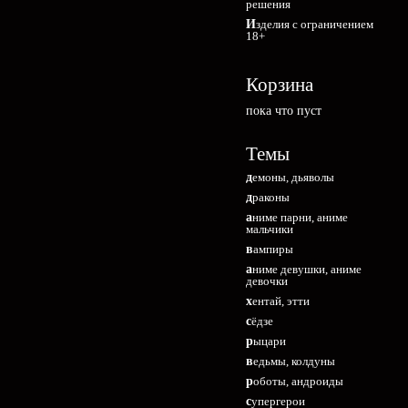
решения
Изделия с ограничением
18+
Корзина
пока что пуст
Темы
демоны, дьяволы
драконы
аниме парни, аниме
мальчики
вампиры
аниме девушки, аниме
девочки
хентай, этти
сёдзе
рыцари
ведьмы, колдуны
роботы, андроиды
супергерои