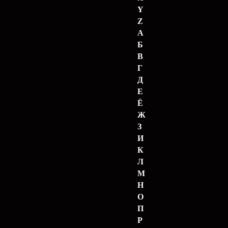
Y
Z
А
Б
В
Г
Д
Е
Ё
Ж
З
И
К
Л
М
Н
О
П
Р