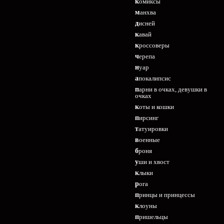
комиксы
манхва
дисней
кавай
кроссоверы
черепа
нуар
апокалипсис
парни в очках, девушки в
очках
коты и кошки
пирсинг
татуировки
военные
броня
уши и хвост
клыки
рога
принцы и принцессы
клоуны
пришельцы