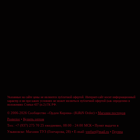
Указанные на сайте цены не являются публичной офертой. Интернет-сайт носит информационный
характер и ни при каких условиях не может являеться публичной офертой (как определено в
положениях Статьи 437 (п.2) ГК РФ.
© 2006-2026 Сообщество «Орден Кирина» (KiRiN Order) •
Магазин постеров
Posterior
•
Купить оптом
Тел.: +7 (937) 275 70 25 ежедневно, 08:00 - 24:00 МСК • Пункт выдачи в
Ульяновске: Магазин ТУЗ (Гончарова, 28) • E-mail:
verfurt@mail.ru
•
Группа
ВКонтакте
•
Отправить сообщение