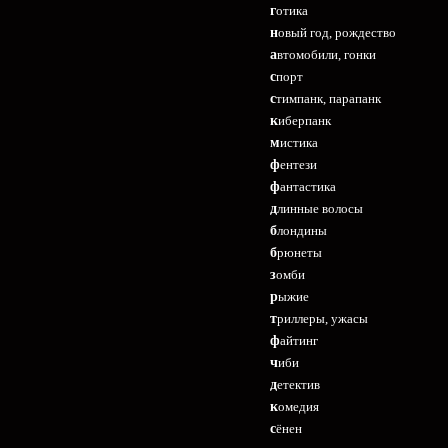
готика
новый год, рождество
автомобили, гонки
спорт
стимпанк, парапанк
киберпанк
мистика
фентези
фантастика
длинные волосы
блондины
брюнеты
зомби
рыжие
триллеры, ужасы
файтинг
чиби
детектив
комедия
сёнен