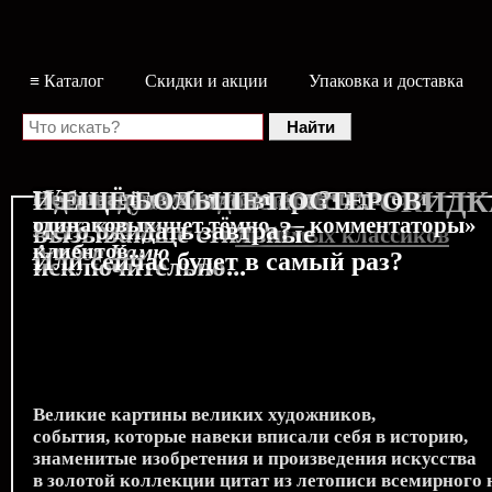
≡ Каталог
Скидки и акции
Упаковка и доставка
«У тех, кто пишет ясно, есть читатели,
Неделя «Студии Гибли»
Совсем уже не детские
Однажды оставив запись...
Чего ещё не было вчера?
Не бывает двух
И ЕЩЁ БОЛЬШЕ ПОСТЕРОВ
СКИДК
у тех, кто пишет тёмно, — комментаторы»
одинаковых
Чего ожидать завтра?
вызывающе стильные
особые скидки для
любимых классиков
!
клиентов...
Альбер Камю
Или сейчас будет в самый раз?
исключительно...
Великие картины великих художников,
события, которые навеки вписали себя в историю,
знаменитые изобретения и произведения искусства
в золотой коллекции цитат из летописи всемирного 