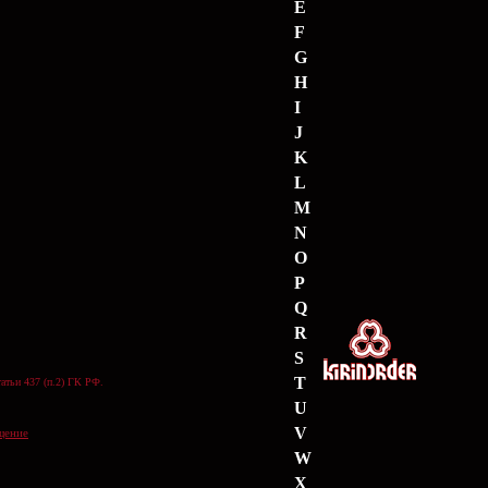
E
F
G
H
I
J
K
L
M
N
O
P
Q
R
S
T
атьи 437 (п.2) ГК РФ.
U
V
щение
W
X