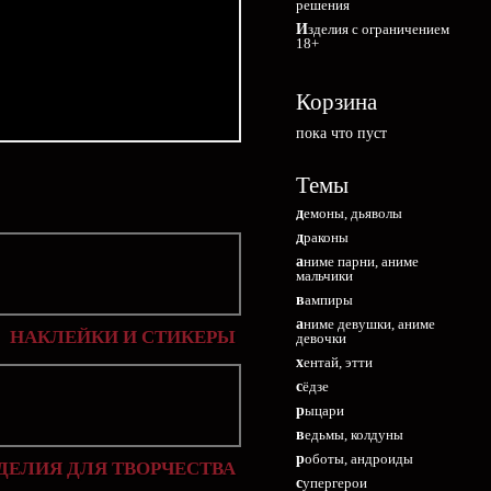
решения
Изделия с ограничением
18+
Корзина
пока что пуст
Темы
демоны, дьяволы
драконы
аниме парни, аниме
мальчики
вампиры
аниме девушки, аниме
НАКЛЕЙКИ И СТИКЕРЫ
девочки
хентай, этти
сёдзе
рыцари
ведьмы, колдуны
роботы, андроиды
ДЕЛИЯ ДЛЯ ТВОРЧЕСТВА
супергерои