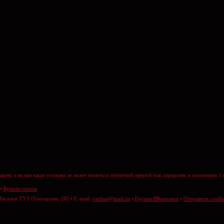
актер и ни при каких условиях не может являеться публичной офертой (как определено в положениях Ст
•
Купить оптом
Магазин ТУЗ (Гончарова, 28) • E-mail:
verfurt@mail.ru
•
Группа ВКонтакте
•
Отправить сооб