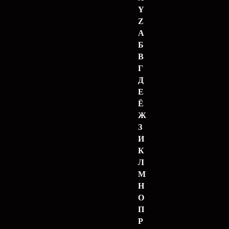
Y
Z
А
Б
В
Г
Д
Е
Ё
Ж
З
И
К
Л
М
Н
О
П
Р