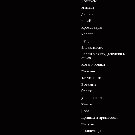
комиксы
манхва
дисней
кавай
кроссоверы
черепа
нуар
апокалипсис
парни в очках, девушки в
очках
коты и кошки
пирсинг
татуировки
военные
броня
уши и хвост
клыки
рога
принцы и принцессы
клоуны
пришельцы