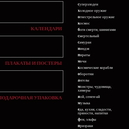
суперзлодеи
холодное оружие
огнестрельное оружие
космос
КАЛЕНДАРИ
боги смерти, шинигами
смертельный
самураи
ниндзя
пираты
мечи
ПЛАКАТЫ И ПОСТЕРЫ
космические корабли
оборотни
ангелы
монстры, чудовища,
химеры
яой, сенен-ай
ПОДАРОЧНАЯ УПАКОВКА
музыка
еда, кухня, сладости,
пряности, напитки
феи, эльфы
призраки