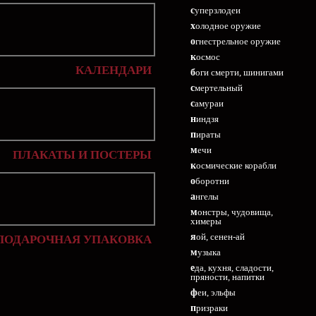
суперзлодеи
холодное оружие
огнестрельное оружие
космос
КАЛЕНДАРИ
боги смерти, шинигами
смертельный
самураи
ниндзя
пираты
мечи
ПЛАКАТЫ И ПОСТЕРЫ
космические корабли
оборотни
ангелы
монстры, чудовища,
химеры
яой, сенен-ай
ПОДАРОЧНАЯ УПАКОВКА
музыка
еда, кухня, сладости,
пряности, напитки
феи, эльфы
призраки