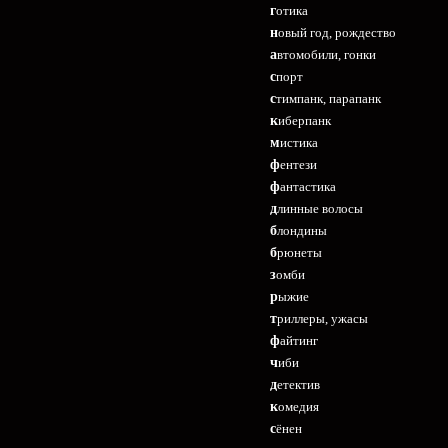
готика
новый год, рождество
автомобили, гонки
спорт
стимпанк, парапанк
киберпанк
мистика
фентези
фантастика
длинные волосы
блондины
брюнеты
зомби
рыжие
триллеры, ужасы
файтинг
чиби
детектив
комедия
сёнен