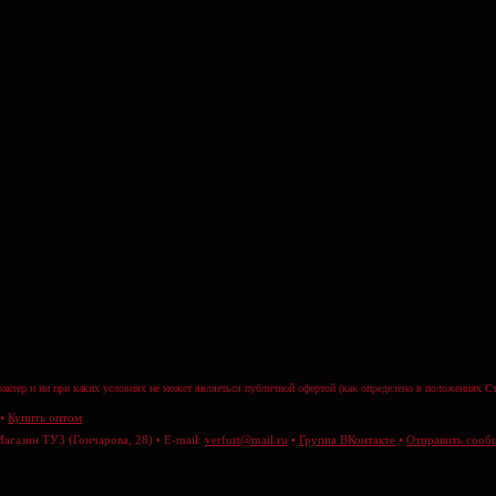
актер и ни при каких условиях не может являеться публичной офертой (как определено в положениях Ст
•
Купить оптом
Магазин ТУЗ (Гончарова, 28) • E-mail:
verfurt@mail.ru
•
Группа ВКонтакте
•
Отправить сооб