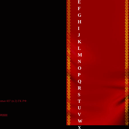
E
F
G
H
I
J
K
L
M
N
O
P
Q
R
S
T
атьи 437 (п.2) ГК РФ.
U
V
щение
W
X