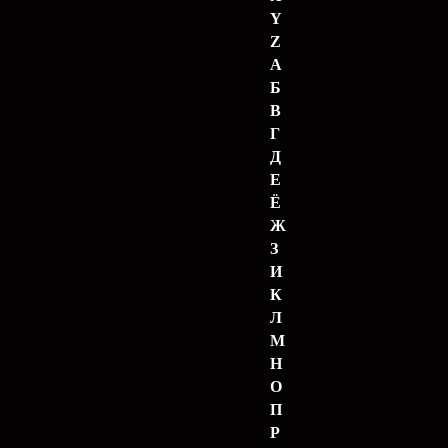
Y
Z
А
Б
В
Г
Д
Е
Ё
Ж
З
И
К
Л
М
Н
О
П
Р