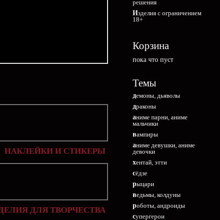
решения
Изделия с ограничением
18+
Корзина
пока что пуст
Темы
демоны, дьяволы
драконы
аниме парни, аниме
мальчики
вампиры
аниме девушки, аниме
НАКЛЕЙКИ И СТИКЕРЫ
девочки
хентай, этти
сёдзе
рыцари
ведьмы, колдуны
роботы, андроиды
ДЕЛИЯ ДЛЯ ТВОРЧЕСТВА
супергерои