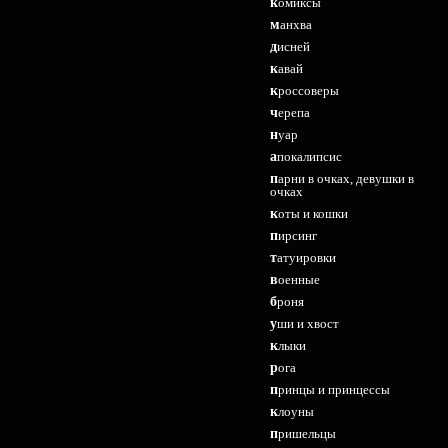
комиксы
манхва
дисней
кавай
кроссоверы
черепа
нуар
апокалипсис
парни в очках, девушки в
очках
коты и кошки
пирсинг
татуировки
военные
броня
уши и хвост
клыки
рога
принцы и принцессы
клоуны
пришельцы