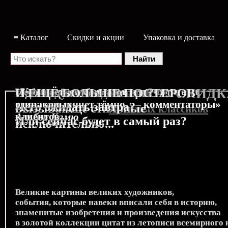
≡ Каталог
Скидки и акции
Упаковка и доставка
«У тех, кто пишет ясно, есть читатели,
Неделя «Студии Гибли»
Совсем уже не детские
Однажды оставив запись...
Чего ещё не было вчера?
Не бывает двух
И ЕЩЁ БОЛЬШЕ ПОСТЕРОВ
СКИДК
у тех, кто пишет тёмно, — комментаторы»
одинаковых
Чего ожидать завтра?
вызывающе стильные
особые скидки для
любимых классиков
!
клиентов...
Альбер Камю
Или сейчас будет в самый раз?
исключительно...
Великие картины великих художников,
события, которые навеки вписали себя в историю,
знаменитые изобретения и произведения искусства
в золотой коллекции цитат из летописи всемирного 