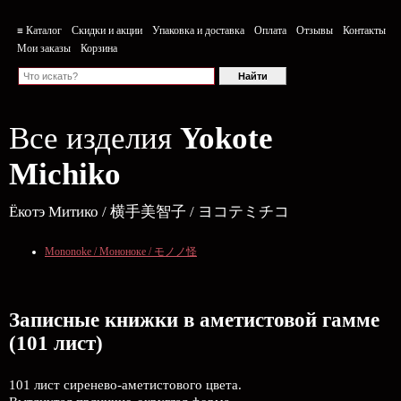
≡ Каталог
Скидки и акции
Упаковка и доставка
Оплата
Отзывы
Контакты
Мои заказы
Корзина
Все изделия
Yokote
Michiko
Ёкотэ Митико / 横手美智子 / ヨコテミチコ
Mononoke / Мононоке / モノノ怪
Записные книжки в аметистовой гамме
(101 лист)
101 лист сиренево-аметистового цвета.