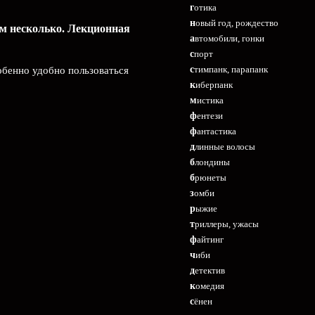
готика
новый год, рождество
ем несколько. Лекционная
автомобили, гонки
спорт
стимпанк, парапанк
обенно удобно пользоваться
киберпанк
мистика
фентези
фантастика
длинные волосы
блондины
брюнеты
зомби
рыжие
триллеры, ужасы
файтинг
чиби
детектив
комедия
сёнен