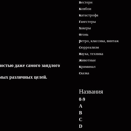
вестерн
ковбои
катастрофа
гангстеры
хакеры
огонь
ретро, классика, винтаж
сюрреализм
наука, техника
животные
остью даже самого заядлого
криминал
сказка
амых различных целей.
Названия
0-9
A
B
C
D