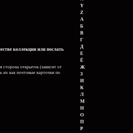
Y
Z
А
Б
В
Г
Д
честве коллекции или послать
Е
Ё
я сторона открыток (зависит от
Ж
ь их как почтовые карточки по
З
И
К
Л
М
Н
О
П
Р