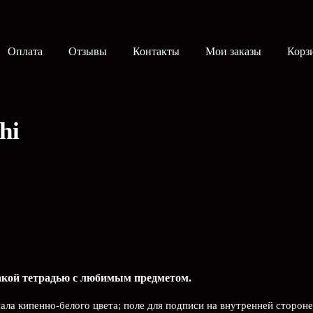
Оплата
Отзывы
Контакты
Мои заказы
Корз
hi
такой тетрадью c любимым предметом.
иала кипенно-белого цвета; поле для подписи на внутренней сторон