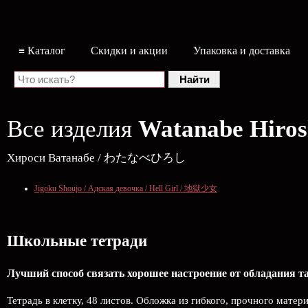
≡ Каталог
Скидки и акции
Упаковка и доставка
Все изделия
Watanabe Hiros
Хироси Ватанабе / わたなべひろし
Jigoku Shoujo / Адская девочка / Hell Girl / 地獄少女
Школьные тетради
Лучший способ связать хорошее настроение от обладания 
Тетрадь в клетку, 48 листов. Обложка из гибкого, прочного матер