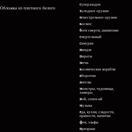
суперзлодеи
 Обложка из плотного белого
холодное оружие
огнестрельное оружие
космос
боги смерти, шинигами
смертельный
самураи
ниндзя
пираты
мечи
космические корабли
оборотни
ангелы
монстры, чудовища,
химеры
яой, сенен-ай
музыка
еда, кухня, сладости,
пряности, напитки
феи, эльфы
призраки