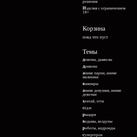
решения
Изделия с ограничением
18+
Корзина
пока что пуст
Темы
демоны, дьяволы
драконы
аниме парни, аниме
мальчики
вампиры
аниме девушки, аниме
девочки
хентай, этти
сёдзе
рыцари
ведьмы, колдуны
роботы, андроиды
супергерои