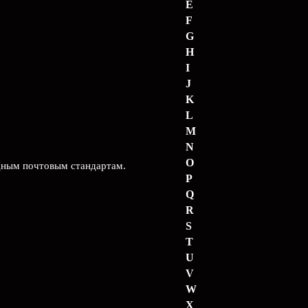
E
F
G
H
I
J
K
L
M
N
O
дным почтовым стандартам.
P
Q
R
S
T
U
V
W
X