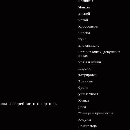
комиксы
манхва
дисней
кавай
кроссоверы
черепа
нуар
апокалипсис
парни в очках, девушки в
очках
коты и кошки
пирсинг
татуировки
военные
броня
уши и хвост
клыки
ожка из серебристого картона.
рога
принцы и принцессы
клоуны
пришельцы