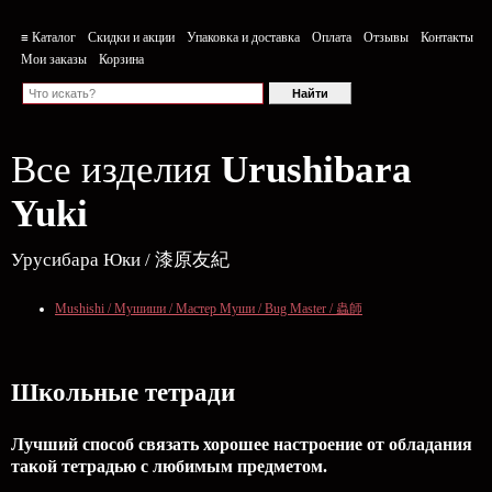
≡ Каталог
Скидки и акции
Упаковка и доставка
Оплата
Отзывы
Контакты
Мои заказы
Корзина
Все изделия
Urushibara
Yuki
Урусибара Юки / 漆原友紀
Mushishi / Мушиши / Мастер Муши / Bug Master / 蟲師
Школьные тетради
Лучший способ связать хорошее настроение от обладания
такой тетрадью c любимым предметом.