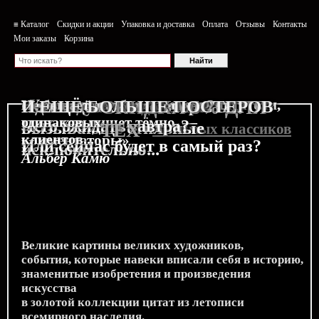
≡ Каталог
Скидки и акции
Упаковка и доставка
Оплата
Отзывы
Контакты
Мои заказы
Корзина
«У тех, кто пишет ясно, есть читатели,
Неделя «Студии Гибли»
Совсем уже не детские
Однажды оставив запись...
Чего ещё не было вчера?
Не бывает двух
И ЕЩЁ БОЛЬШЕ ПОСТЕРОВ
СКИДКА 5% ДЛЯ
у тех, кто пишет тёмно, —
одинаковых
Чего ожидать завтра?
вызывающе стильные
ТЕХ
особые скидки для
любимых классиков
!
клиентов...
комментаторы»
Или сейчас будет в самый раз?
исключительно...
Альбер Камю
Великие картины великих художников,
события, которые навеки вписали себя в историю,
знаменитые изобретения и произведения
искусства
в золотой коллекции цитат из летописи
всемирного наследия.