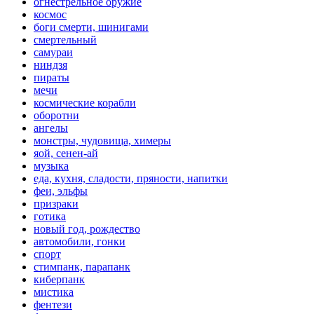
огнестрельное оружие
космос
боги смерти, шинигами
смертельный
самураи
ниндзя
пираты
мечи
космические корабли
оборотни
ангелы
монстры, чудовища, химеры
яой, сенен-ай
музыка
еда, кухня, сладости, пряности, напитки
феи, эльфы
призраки
готика
новый год, рождество
автомобили, гонки
спорт
стимпанк, парапанк
киберпанк
мистика
фентези