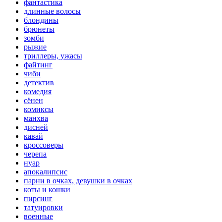
фантастика
длинные волосы
блондины
брюнеты
зомби
рыжие
триллеры, ужасы
файтинг
чиби
детектив
комедия
сёнен
комиксы
манхва
дисней
кавай
кроссоверы
черепа
нуар
апокалипсис
парни в очках, девушки в очках
коты и кошки
пирсинг
татуировки
военные