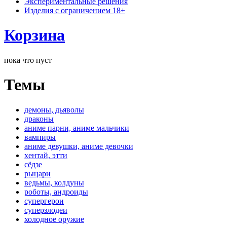
Экспериментальные решения
Изделия с ограничением 18+
Корзина
пока что пуст
Темы
демоны, дьяволы
драконы
аниме парни, аниме мальчики
вампиры
аниме девушки, аниме девочки
хентай, этти
сёдзе
рыцари
ведьмы, колдуны
роботы, андроиды
супергерои
суперзлодеи
холодное оружие