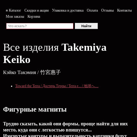
≡ Каталог
Скидки и акции
Упаковка и доставка
Оплата
Отзывы
Контакты
Мои заказы
Корзина
Все изделия
Takemiya
Keiko
Кэйко Такэмия / 竹宮惠子
Toward the Terra / Достичь Терры / Terra e... / 地球へ…
Фигурные магниты
Трудно сказать, какой они формы, проще найти для них
место, куда они с легкостью впишутся...
Изогнутые контуры и выразительность картинки будут