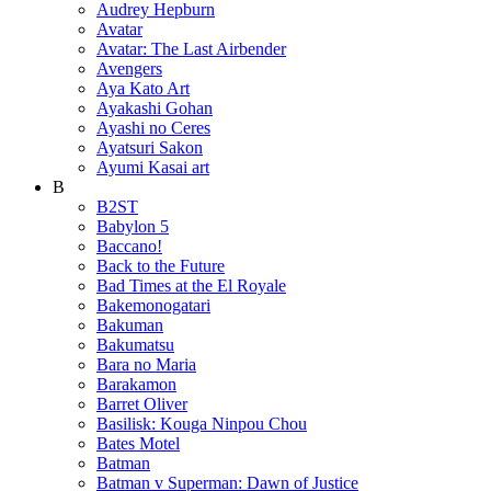
Audrey Hepburn
Avatar
Avatar: The Last Airbender
Avengers
Aya Kato Art
Ayakashi Gohan
Ayashi no Ceres
Ayatsuri Sakon
Ayumi Kasai art
B
B2ST
Babylon 5
Baccano!
Back to the Future
Bad Times at the El Royale
Bakemonogatari
Bakuman
Bakumatsu
Bara no Maria
Barakamon
Barret Oliver
Basilisk: Kouga Ninpou Chou
Bates Motel
Batman
Batman v Superman: Dawn of Justice