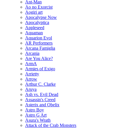
Ant-Man
Ao no Exorcist
Aogiri art
Apocalypse Now
Apocalyptica
Appleseed
Aquaman
Aquarion Evol
AR Performers
Arcana Famiglia
Arcania
Are You Alice?
ArmA
Armies of Exigo
Arrietty
Arrow
Arthur C. Clarke
Aruya
Ash vs. Evil Dead
Assassin's Creed
Asterix and Obelix
Astro Boy
Astro G Art
Asura's Wrath
Attack of the Crab Monsters