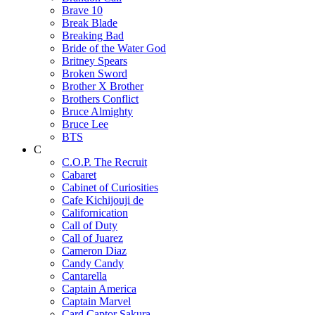
Brave 10
Break Blade
Breaking Bad
Bride of the Water God
Britney Spears
Broken Sword
Brother X Brother
Brothers Conflict
Bruce Almighty
Bruce Lee
BTS
C
C.O.P. The Recruit
Cabaret
Cabinet of Curiosities
Cafe Kichijouji de
Californication
Call of Duty
Call of Juarez
Cameron Diaz
Candy Candy
Cantarella
Captain America
Captain Marvel
Card Captor Sakura