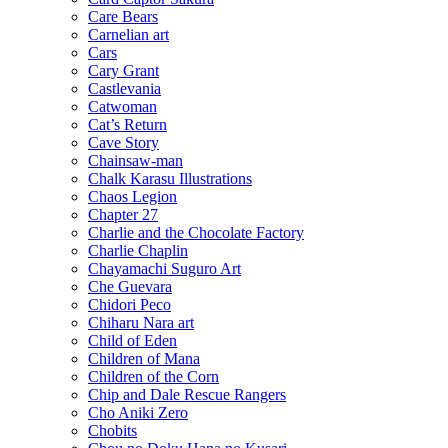
Care Bears
Carnelian art
Cars
Cary Grant
Castlevania
Catwoman
Cat’s Return
Cave Story
Chainsaw-man
Chalk Karasu Illustrations
Chaos Legion
Chapter 27
Charlie and the Chocolate Factory
Charlie Chaplin
Chayamachi Suguro Art
Che Guevara
Chidori Peco
Chiharu Nara art
Child of Eden
Children of Mana
Children of the Corn
Chip and Dale Rescue Rangers
Cho Aniki Zero
Chobits