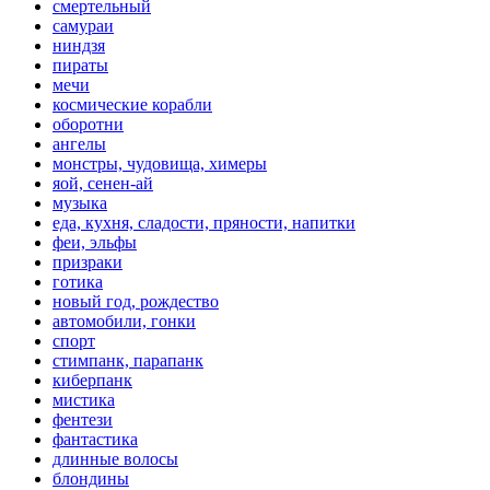
смертельный
самураи
ниндзя
пираты
мечи
космические корабли
оборотни
ангелы
монстры, чудовища, химеры
яой, сенен-ай
музыка
еда, кухня, сладости, пряности, напитки
феи, эльфы
призраки
готика
новый год, рождество
автомобили, гонки
спорт
стимпанк, парапанк
киберпанк
мистика
фентези
фантастика
длинные волосы
блондины