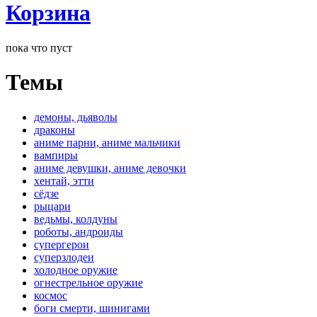
Корзина
пока что пуст
Темы
демоны, дьяволы
драконы
аниме парни, аниме мальчики
вампиры
аниме девушки, аниме девочки
хентай, этти
сёдзе
рыцари
ведьмы, колдуны
роботы, андроиды
супергерои
суперзлодеи
холодное оружие
огнестрельное оружие
космос
боги смерти, шинигами