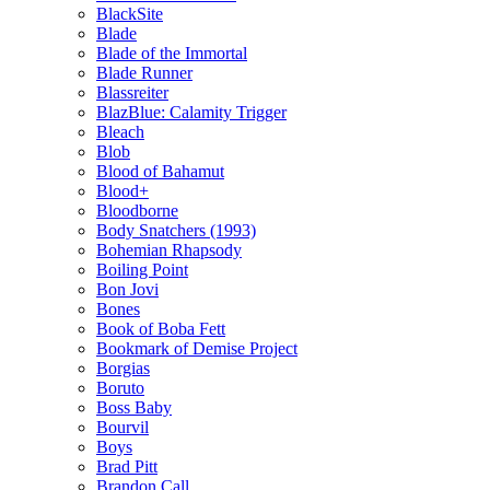
BlackSite
Blade
Blade of the Immortal
Blade Runner
Blassreiter
BlazBlue: Calamity Trigger
Bleach
Blob
Blood of Bahamut
Blood+
Bloodborne
Body Snatchers (1993)
Bohemian Rhapsody
Boiling Point
Bon Jovi
Bones
Book of Boba Fett
Bookmark of Demise Project
Borgias
Boruto
Boss Baby
Bourvil
Boys
Brad Pitt
Brandon Call