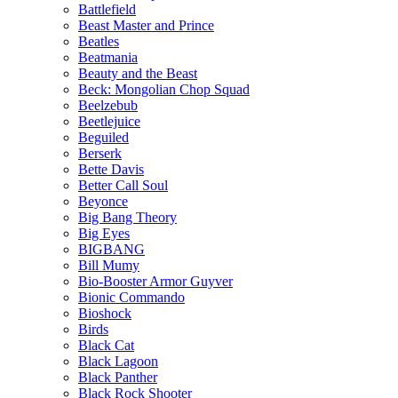
Battlefield
Beast Master and Prince
Beatles
Beatmania
Beauty and the Beast
Beck: Mongolian Chop Squad
Beelzebub
Beetlejuice
Beguiled
Berserk
Bette Davis
Better Call Soul
Beyonce
Big Bang Theory
Big Eyes
BIGBANG
Bill Mumy
Bio-Booster Armor Guyver
Bionic Commando
Bioshock
Birds
Black Cat
Black Lagoon
Black Panther
Black Rock Shooter