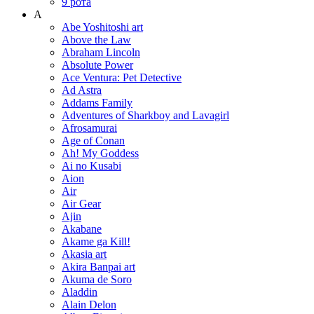
9 рота
A
Abe Yoshitoshi art
Above the Law
Abraham Lincoln
Absolute Power
Ace Ventura: Pet Detective
Ad Astra
Addams Family
Adventures of Sharkboy and Lavagirl
Afrosamurai
Age of Conan
Ah! My Goddess
Ai no Kusabi
Aion
Air
Air Gear
Ajin
Akabane
Akame ga Kill!
Akasia art
Akira Banpai art
Akuma de Soro
Aladdin
Alain Delon