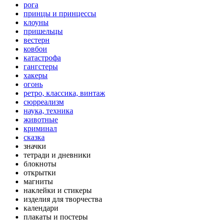
рога
принцы и принцессы
клоуны
пришельцы
вестерн
ковбои
катастрофа
гангстеры
хакеры
огонь
ретро, классика, винтаж
сюрреализм
наука, техника
животные
криминал
сказка
значки
тетради и дневники
блокноты
открытки
магниты
наклейки и стикеры
изделия для творчества
календари
плакаты и постеры