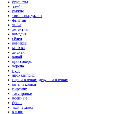
брюнеты
зомби
рыжие
триллеры, ужасы
файтинг
чиби
детектив
комедия
сёнен
комиксы
манхва
дисней
кавай
кроссоверы
черепа
нуар
апокалипсис
парни в очках, девушки в очках
коты и кошки
пирсинг
татуировки
военные
броня
уши и хвост
клыки