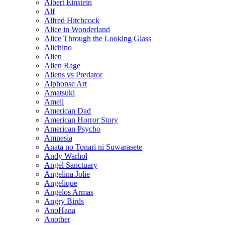
Albert Einstein
Alf
Alfred Hitchcock
Alice in Wonderland
Alice Through the Looking Glass
Alichino
Alien
Alien Rage
Aliens vs Predator
Alphonse Art
Amatsuki
Ameli
American Dad
American Horror Story
American Psycho
Amnesia
Anata no Tonari ni Suwarasete
Andy Warhol
Angel Sanctuary
Angelina Jolie
Angelique
Angelos Armas
Angry Birds
AnoHana
Another