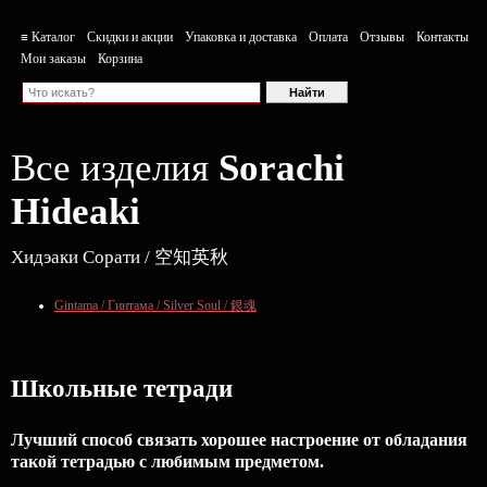
≡ Каталог
Скидки и акции
Упаковка и доставка
Оплата
Отзывы
Контакты
Мои заказы
Корзина
Все изделия
Sorachi
Hideaki
Хидэаки Сорати / 空知英秋
Gintama / Гинтама / Silver Soul / 銀魂
Школьные тетради
Лучший способ связать хорошее настроение от обладания
такой тетрадью c любимым предметом.