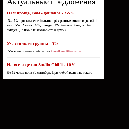
Актуальные предложения
Нам проще, Вам - дешевле - 3-5%
-3...-5%
при заказе
не больше трёх разных видов
изделий:
1
вид - 5%, 2 вида - 4%, 3 вида - 3%,
больше 3 видов - без
скидки. (Только для заказов от 900 руб.)
Участникам группы - 5%
-5%
всем членам сообщества
Kunstkam ВКонтакте
На все изделия Studio Ghibli - 10%
До 12 часов ночи 30 сентября. При любой величине заказа