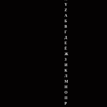
Y
Z
А
Б
В
Г
Д
Е
Ё
Ж
З
И
К
Л
М
Н
О
П
Р