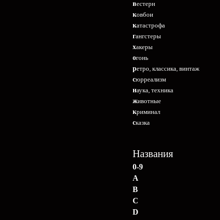
вестерн
ковбои
катастрофа
гангстеры
хакеры
огонь
ретро, классика, винтаж
сюрреализм
наука, техника
животные
криминал
сказка
Названия
0-9
A
B
C
D