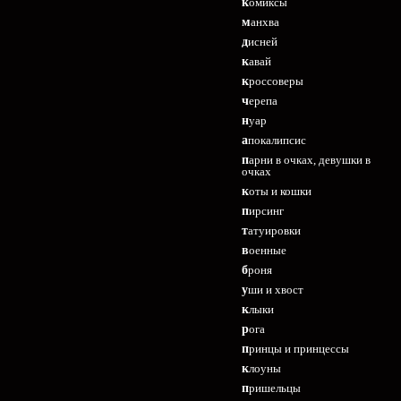
комиксы
манхва
дисней
кавай
кроссоверы
черепа
нуар
апокалипсис
парни в очках, девушки в
очках
коты и кошки
пирсинг
татуировки
военные
броня
уши и хвост
клыки
рога
принцы и принцессы
клоуны
пришельцы