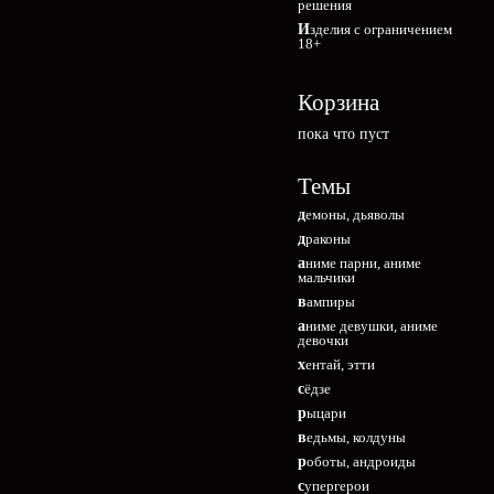
решения
Изделия с ограничением
18+
Корзина
пока что пуст
Темы
демоны, дьяволы
драконы
аниме парни, аниме
мальчики
вампиры
аниме девушки, аниме
девочки
хентай, этти
сёдзе
рыцари
ведьмы, колдуны
роботы, андроиды
супергерои