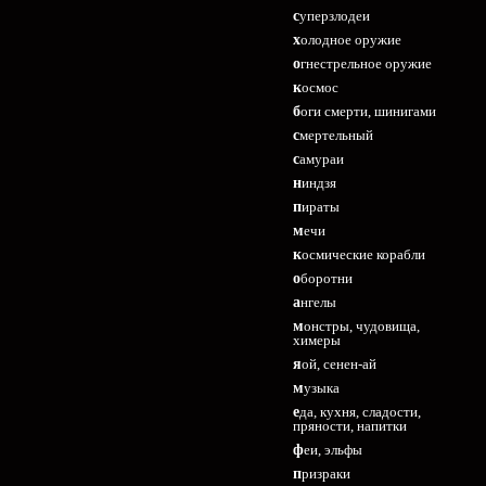
суперзлодеи
холодное оружие
огнестрельное оружие
космос
боги смерти, шинигами
смертельный
самураи
ниндзя
пираты
мечи
космические корабли
оборотни
ангелы
монстры, чудовища,
химеры
яой, сенен-ай
музыка
еда, кухня, сладости,
пряности, напитки
феи, эльфы
призраки