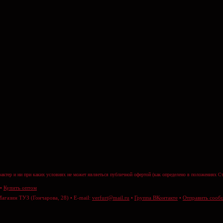
актер и ни при каких условиях не может являеться публичной офертой (как определено в положениях Ст
•
Купить оптом
Магазин ТУЗ (Гончарова, 28) • E-mail:
verfurt@mail.ru
•
Группа ВКонтакте
•
Отправить сооб