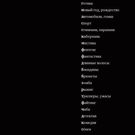
готика
новый год, рождество
автомобили, гонки
спорт
стимпанк, парапанк
киберпанк
мистика
фентези
фантастика
длинные волосы
блондины
брюнеты
зомби
рыжие
триллеры, ужасы
файтинг
чиби
детектив
комедия
сёнен