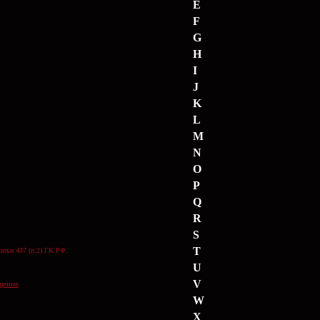
E
F
G
H
I
J
K
L
M
N
O
P
Q
R
S
T
атьи 437 (п.2) ГК РФ.
U
V
щение
W
X