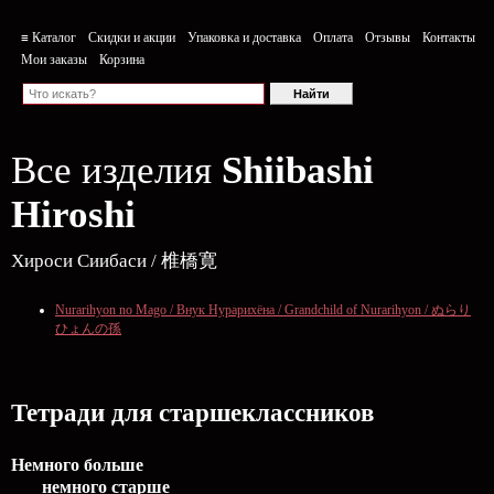
≡ Каталог
Скидки и акции
Упаковка и доставка
Оплата
Отзывы
Контакты
Мои заказы
Корзина
Все изделия
Shiibashi
Hiroshi
Хироси Сиибаси / 椎橋寛
Nurarihyon no Mago / Внук Нурарихёна / Grandchild of Nurarihyon / ぬらり
ひょんの孫
Тетради для старшеклассников
Немного больше
немного старше