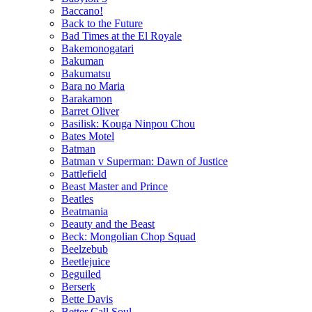
Baccano!
Back to the Future
Bad Times at the El Royale
Bakemonogatari
Bakuman
Bakumatsu
Bara no Maria
Barakamon
Barret Oliver
Basilisk: Kouga Ninpou Chou
Bates Motel
Batman
Batman v Superman: Dawn of Justice
Battlefield
Beast Master and Prince
Beatles
Beatmania
Beauty and the Beast
Beck: Mongolian Chop Squad
Beelzebub
Beetlejuice
Beguiled
Berserk
Bette Davis
Better Call Soul