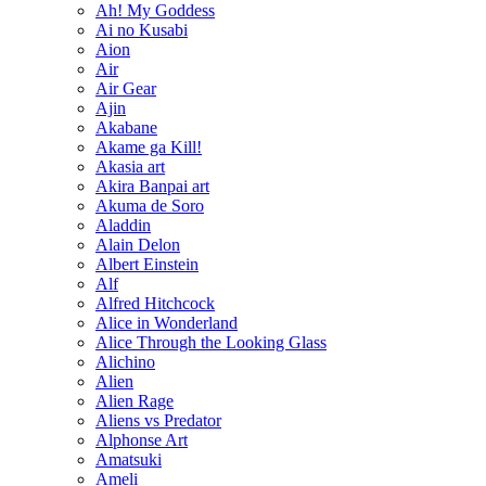
Ah! My Goddess
Ai no Kusabi
Aion
Air
Air Gear
Ajin
Akabane
Akame ga Kill!
Akasia art
Akira Banpai art
Akuma de Soro
Aladdin
Alain Delon
Albert Einstein
Alf
Alfred Hitchcock
Alice in Wonderland
Alice Through the Looking Glass
Alichino
Alien
Alien Rage
Aliens vs Predator
Alphonse Art
Amatsuki
Ameli