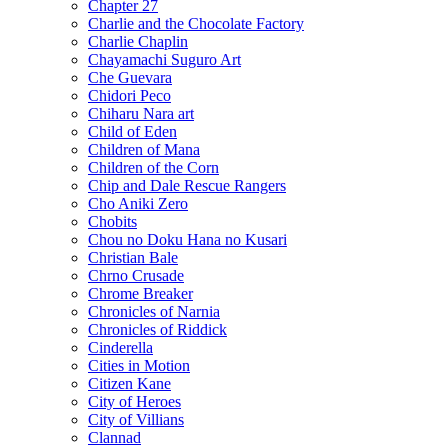
Chapter 27
Charlie and the Chocolate Factory
Charlie Chaplin
Chayamachi Suguro Art
Che Guevara
Chidori Peco
Chiharu Nara art
Child of Eden
Children of Mana
Children of the Corn
Chip and Dale Rescue Rangers
Cho Aniki Zero
Chobits
Chou no Doku Hana no Kusari
Christian Bale
Chrno Crusade
Chrome Breaker
Chronicles of Narnia
Chronicles of Riddick
Cinderella
Cities in Motion
Citizen Kane
City of Heroes
City of Villians
Clannad