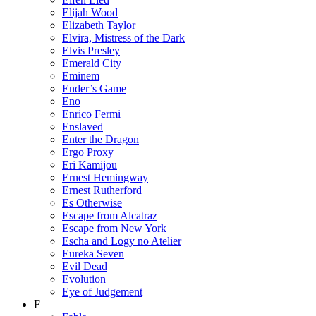
Elijah Wood
Elizabeth Taylor
Elvira, Mistress of the Dark
Elvis Presley
Emerald City
Eminem
Ender’s Game
Eno
Enrico Fermi
Enslaved
Enter the Dragon
Ergo Proxy
Eri Kamijou
Ernest Hemingway
Ernest Rutherford
Es Otherwise
Escape from Alcatraz
Escape from New York
Escha and Logy no Atelier
Eureka Seven
Evil Dead
Evolution
Eye of Judgement
F