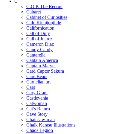
C
C.O.P. The Recruit
Cabaret
Cabinet of Curiosities
Cafe Kichijouji de
Californication
Call of Duty
Call of Juarez
Cameron Diaz
Candy Candy
Cantarella
Captain America
Captain Marvel
Card Captor Sakura
Care Bears
Carnelian art
Cars
Cary Grant
Castlevania
Catwoman
Cat’s Return
Cave Story
Chainsaw-man
Chalk Karasu Illustrations
Chaos Legion