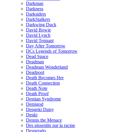
Darkman
Darkness
Darksiders
DarkStalkers
Darkwing Duck
David Bowie
David Lynch
David Tennant
Day After Tomorrow
DCs Legends of Tomorrow
Dead Space
Deadman
Deadman Wonderland
Deadpool
Death Becomes Her
Death Connection
Death Note
Death Proof
Demian Syndrome
Demigod
Dengeki Daisy
Denki
Dennis the Menace
Des pissenlits par la racine
Desperado