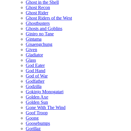
Ghost in the Shell
Ghost Recon
Ghost Rider
Ghost Riders of the West
Ghostbusters
Ghosts and Goblins
Giniro no Tane
Gintama
Gisaengchung
Given
Gladiator
Glass
God Eater
God Hand
God of War
Godfather
Godzilla
Gokinjo Monogatari
Golden Axe
Golden Sun
Gone With The Wind
Goof Troop
Goong
Goosebumps
Gorillaz