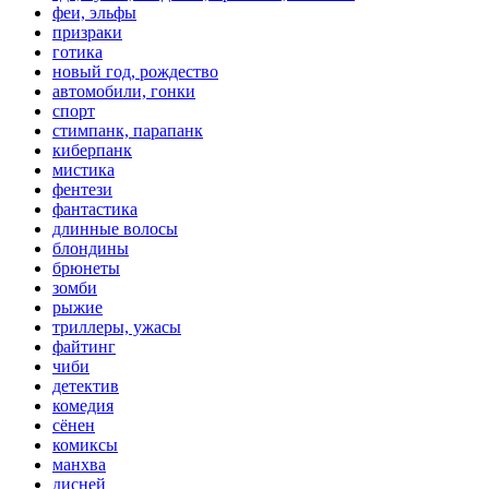
феи, эльфы
призраки
готика
новый год, рождество
автомобили, гонки
спорт
стимпанк, парапанк
киберпанк
мистика
фентези
фантастика
длинные волосы
блондины
брюнеты
зомби
рыжие
триллеры, ужасы
файтинг
чиби
детектив
комедия
сёнен
комиксы
манхва
дисней