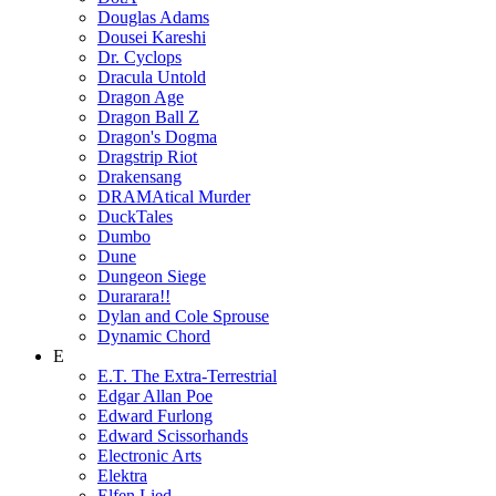
Douglas Adams
Dousei Kareshi
Dr. Cyclops
Dracula Untold
Dragon Age
Dragon Ball Z
Dragon's Dogma
Dragstrip Riot
Drakensang
DRAMAtical Murder
DuckTales
Dumbo
Dune
Dungeon Siege
Durarara!!
Dylan and Cole Sprouse
Dynamic Chord
E
E.T. The Extra-Terrestrial
Edgar Allan Poe
Edward Furlong
Edward Scissorhands
Electronic Arts
Elektra
Elfen Lied