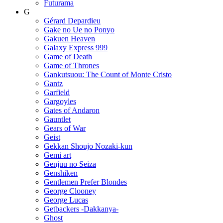
Futurama
G
Gérard Depardieu
Gake no Ue no Ponyo
Gakuen Heaven
Galaxy Express 999
Game of Death
Game of Thrones
Gankutsuou: The Count of Monte Cristo
Gantz
Garfield
Gargoyles
Gates of Andaron
Gauntlet
Gears of War
Geist
Gekkan Shoujo Nozaki-kun
Gemi art
Genjuu no Seiza
Genshiken
Gentlemen Prefer Blondes
George Clooney
George Lucas
Getbackers -Dakkanya-
Ghost