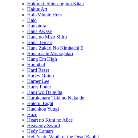
Hakuoki: Shinsengumi Kitan
Hakus Art
Half-Minute Hero
Halo
Hamatora
Hana Awase
Hana no Mizo Shiru
Hana Temari
Hana Zakari No Kimitachi E
Hanamachi Monogatari
Hang Em High
Hannibal
Hard Reset
Harley Quinn
Harper Lee
Harry Potter
Haru wo Daite Ita
Harukanaru Toki no Naka de
Hateful Eight
Hatenkou Yuugi
Haze
Heart no Kuni no Alice
Heavenly Sword
Hedy Lamarr
Hell Yeah! Wrath of the Dead Rabbit