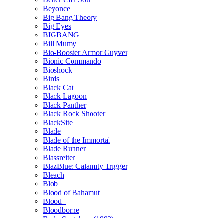
Beyonce
Big Bang Theory
Big Eyes
BIGBANG
Bill Mumy
Bio-Booster Armor Guyver
Bionic Commando
Bioshock
Birds
Black Cat
Black Lagoon
Black Panther
Black Rock Shooter
BlackSite
Blade
Blade of the Immortal
Blade Runner
Blassreiter
BlazBlue: Calamity Trigger
Bleach
Blob
Blood of Bahamut
Blood+
Bloodborne