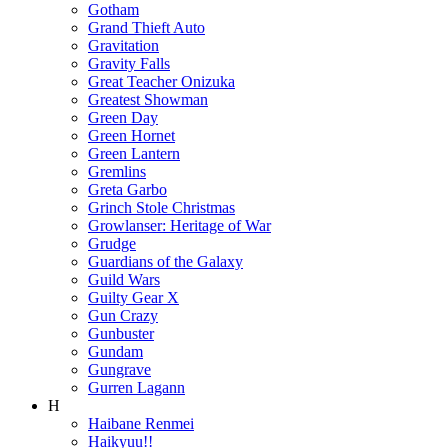
Gotham
Grand Thieft Auto
Gravitation
Gravity Falls
Great Teacher Onizuka
Greatest Showman
Green Day
Green Hornet
Green Lantern
Gremlins
Greta Garbo
Grinch Stole Christmas
Growlanser: Heritage of War
Grudge
Guardians of the Galaxy
Guild Wars
Guilty Gear X
Gun Crazy
Gunbuster
Gundam
Gungrave
Gurren Lagann
H
Haibane Renmei
Haikyuu!!