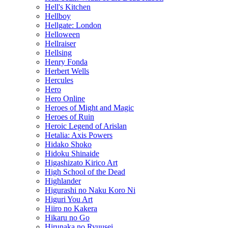
Hell's Kitchen
Hellboy
Hellgate: London
Helloween
Hellraiser
Hellsing
Henry Fonda
Herbert Wells
Hercules
Hero
Hero Online
Heroes of Might and Magic
Heroes of Ruin
Heroic Legend of Arislan
Hetalia: Axis Powers
Hidako Shoko
Hidoku Shinaide
Higashizato Kirico Art
High School of the Dead
Highlander
Higurashi no Naku Koro Ni
Higuri You Art
Hiiro no Kakera
Hikaru no Go
Hirunaka no Ryuusei