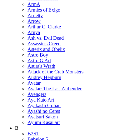
ArmA
Armies of Exigo
Arrietty
Arrow
Arthur C. Clarke
Aruya
Ash vs. Evil Dead
Assassin's Creed
Asterix and Obelix
Astro Boy
Astro G Art
Asura's Wrath
Attack of the Crab Monsters
Audrey Hepburn
Avatar
Avatar: The Last Airbender
Avengers
Aya Kato Art
Ayakashi Gohan
Ayashi no Ceres
Ayatsuri Sakon
Ayumi Kasai art
B
B2ST
Babylon 5