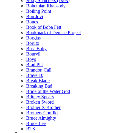
Body Snatchers (1993)
Bohemian Rhapsody
Boiling Point
Bon Jovi
Bones
Book of Boba Fett
Bookmark of Demise Project
Borgias
Boruto
Boss Baby
Bourvil
Boys
Brad Pitt
Brandon Call
Brave 10
Break Blade
Breaking Bad
Bride of the Water God
Britney Spears
Broken Sword
Brother X Brother
Brothers Conflict
Bruce Almighty
Bruce Lee
BTS