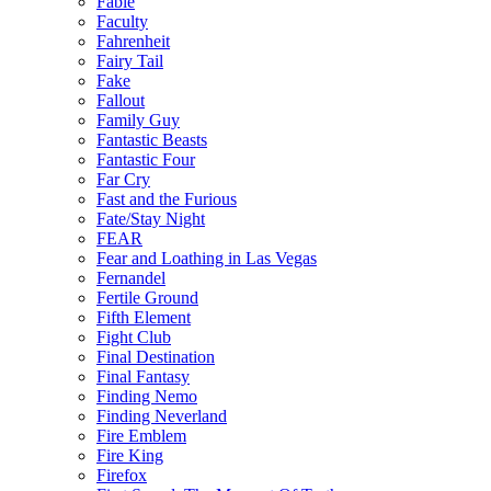
Fable
Faculty
Fahrenheit
Fairy Tail
Fake
Fallout
Family Guy
Fantastic Beasts
Fantastic Four
Far Cry
Fast and the Furious
Fate/Stay Night
FEAR
Fear and Loathing in Las Vegas
Fernandel
Fertile Ground
Fifth Element
Fight Club
Final Destination
Final Fantasy
Finding Nemo
Finding Neverland
Fire Emblem
Fire King
Firefox