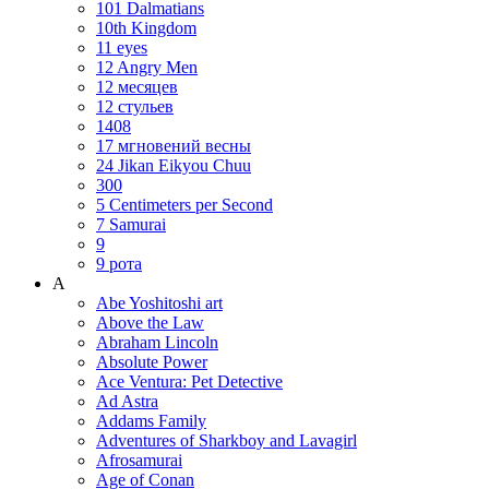
101 Dalmatians
10th Kingdom
11 eyes
12 Angry Men
12 месяцев
12 стульев
1408
17 мгновений весны
24 Jikan Eikyou Chuu
300
5 Centimeters per Second
7 Samurai
9
9 рота
A
Abe Yoshitoshi art
Above the Law
Abraham Lincoln
Absolute Power
Ace Ventura: Pet Detective
Ad Astra
Addams Family
Adventures of Sharkboy and Lavagirl
Afrosamurai
Age of Conan