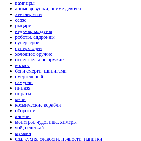
вампиры
аниме девушки, аниме девочки
хентай, этти
сёдзе
рыцари
ведьмы, колдуны
роботы, андроиды
супергерои
суперзлодеи
холодное оружие
огнестрельное оружие
космос
боги смерти, шинигами
смертельный
самураи
ниндзя
пираты
мечи
космические корабли
оборотни
ангелы
монстры, чудовища, химеры
яой, сенен-ай
музыка
еда, кухня, сладости, пряности, напитки