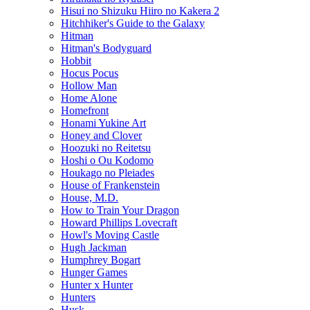
Hisui no Shizuku Hiiro no Kakera 2
Hitchhiker's Guide to the Galaxy
Hitman
Hitman's Bodyguard
Hobbit
Hocus Pocus
Hollow Man
Home Alone
Homefront
Honami Yukine Art
Honey and Clover
Hoozuki no Reitetsu
Hoshi o Ou Kodomo
Houkago no Pleiades
House of Frankenstein
House, M.D.
How to Train Your Dragon
Howard Phillips Lovecraft
Howl's Moving Castle
Hugh Jackman
Humphrey Bogart
Hunger Games
Hunter x Hunter
Hunters
Husk