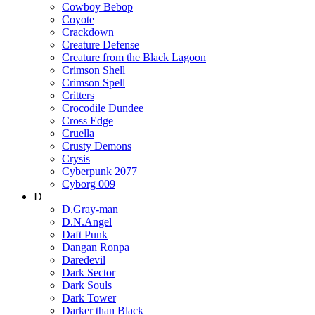
Cowboy Bebop
Coyote
Crackdown
Creature Defense
Creature from the Black Lagoon
Crimson Shell
Crimson Spell
Critters
Crocodile Dundee
Cross Edge
Cruella
Crusty Demons
Crysis
Cyberpunk 2077
Cyborg 009
D
D.Gray-man
D.N.Angel
Daft Punk
Dangan Ronpa
Daredevil
Dark Sector
Dark Souls
Dark Tower
Darker than Black