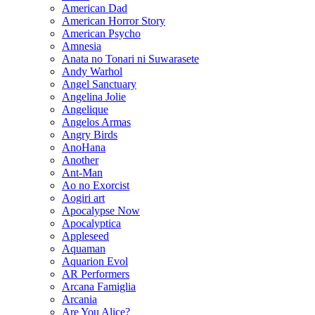
American Dad
American Horror Story
American Psycho
Amnesia
Anata no Tonari ni Suwarasete
Andy Warhol
Angel Sanctuary
Angelina Jolie
Angelique
Angelos Armas
Angry Birds
AnoHana
Another
Ant-Man
Ao no Exorcist
Aogiri art
Apocalypse Now
Apocalyptica
Appleseed
Aquaman
Aquarion Evol
AR Performers
Arcana Famiglia
Arcania
Are You Alice?