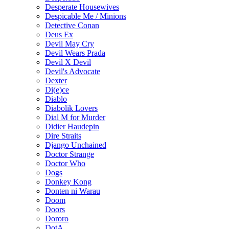
Desperate Housewives
Despicable Me / Minions
Detective Conan
Deus Ex
Devil May Cry
Devil Wears Prada
Devil X Devil
Devil's Advocate
Dexter
Di(e)ce
Diablo
Diabolik Lovers
Dial M for Murder
Didier Haudepin
Dire Straits
Django Unchained
Doctor Strange
Doctor Who
Dogs
Donkey Kong
Donten ni Warau
Doom
Doors
Dororo
DotA