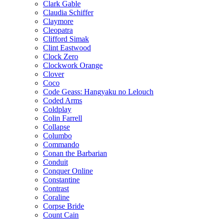
Clark Gable
Claudia Schiffer
Claymore
Cleopatra
Clifford Simak
Clint Eastwood
Clock Zero
Clockwork Orange
Clover
Coco
Code Geass: Hangyaku no Lelouch
Coded Arms
Coldplay
Colin Farrell
Collapse
Columbo
Commando
Conan the Barbarian
Conduit
Conquer Online
Constantine
Contrast
Coraline
Corpse Bride
Count Cain