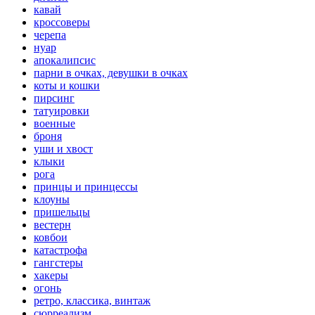
кавай
кроссоверы
черепа
нуар
апокалипсис
парни в очках, девушки в очках
коты и кошки
пирсинг
татуировки
военные
броня
уши и хвост
клыки
рога
принцы и принцессы
клоуны
пришельцы
вестерн
ковбои
катастрофа
гангстеры
хакеры
огонь
ретро, классика, винтаж
сюрреализм