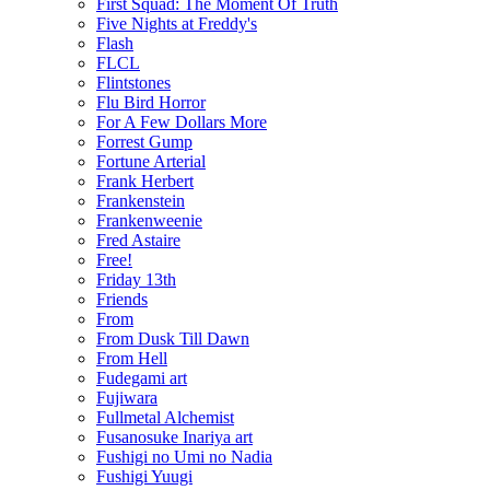
First Squad: The Moment Of Truth
Five Nights at Freddy's
Flash
FLCL
Flintstones
Flu Bird Horror
For A Few Dollars More
Forrest Gump
Fortune Arterial
Frank Herbert
Frankenstein
Frankenweenie
Fred Astaire
Free!
Friday 13th
Friends
From
From Dusk Till Dawn
From Hell
Fudegami art
Fujiwara
Fullmetal Alchemist
Fusanosuke Inariya art
Fushigi no Umi no Nadia
Fushigi Yuugi