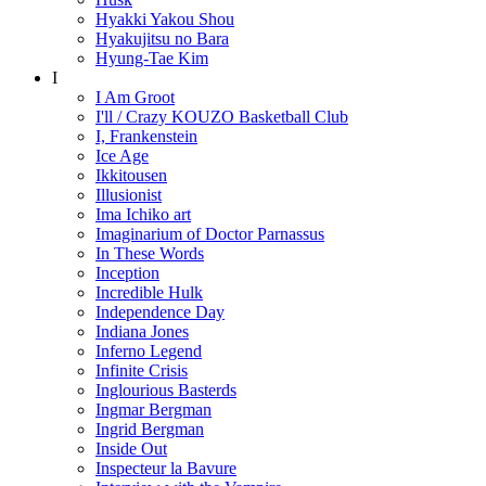
Hyakki Yakou Shou
Hyakujitsu no Bara
Hyung-Tae Kim
I
I Am Groot
I'll / Crazy KOUZO Basketball Club
I, Frankenstein
Ice Age
Ikkitousen
Illusionist
Ima Ichiko art
Imaginarium of Doctor Parnassus
In These Words
Inception
Incredible Hulk
Independence Day
Indiana Jones
Inferno Legend
Infinite Crisis
Inglourious Basterds
Ingmar Bergman
Ingrid Bergman
Inside Out
Inspecteur la Bavure