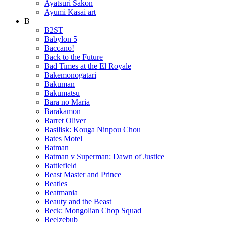
Ayatsuri Sakon
Ayumi Kasai art
B
B2ST
Babylon 5
Baccano!
Back to the Future
Bad Times at the El Royale
Bakemonogatari
Bakuman
Bakumatsu
Bara no Maria
Barakamon
Barret Oliver
Basilisk: Kouga Ninpou Chou
Bates Motel
Batman
Batman v Superman: Dawn of Justice
Battlefield
Beast Master and Prince
Beatles
Beatmania
Beauty and the Beast
Beck: Mongolian Chop Squad
Beelzebub