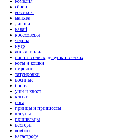
комедия
сёнен
комиксы
манхва
дисней
кавай
кроссоверы
черепа
нуар
апокалипсис
парни в очках, девушки в очках
коты и кошки
пирсинг
татуировки
военные
броня
уши и хвост
клыки
рога
принцы и принцессы
клоуны
пришельцы
вестерн
ковбои
катастрофа