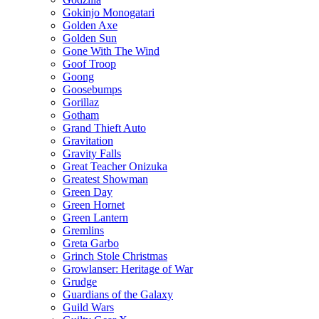
Gokinjo Monogatari
Golden Axe
Golden Sun
Gone With The Wind
Goof Troop
Goong
Goosebumps
Gorillaz
Gotham
Grand Thieft Auto
Gravitation
Gravity Falls
Great Teacher Onizuka
Greatest Showman
Green Day
Green Hornet
Green Lantern
Gremlins
Greta Garbo
Grinch Stole Christmas
Growlanser: Heritage of War
Grudge
Guardians of the Galaxy
Guild Wars