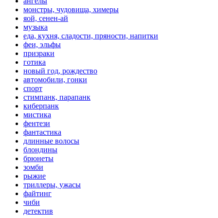
ангелы
монстры, чудовища, химеры
яой, сенен-ай
музыка
еда, кухня, сладости, пряности, напитки
феи, эльфы
призраки
готика
новый год, рождество
автомобили, гонки
спорт
стимпанк, парапанк
киберпанк
мистика
фентези
фантастика
длинные волосы
блондины
брюнеты
зомби
рыжие
триллеры, ужасы
файтинг
чиби
детектив