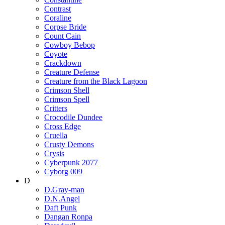
Contrast
Coraline
Corpse Bride
Count Cain
Cowboy Bebop
Coyote
Crackdown
Creature Defense
Creature from the Black Lagoon
Crimson Shell
Crimson Spell
Critters
Crocodile Dundee
Cross Edge
Cruella
Crusty Demons
Crysis
Cyberpunk 2077
Cyborg 009
D
D.Gray-man
D.N.Angel
Daft Punk
Dangan Ronpa