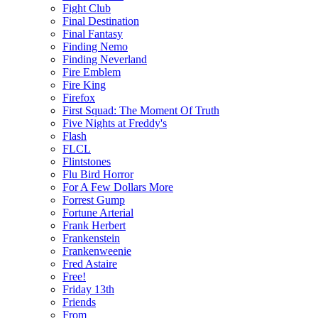
Fight Club
Final Destination
Final Fantasy
Finding Nemo
Finding Neverland
Fire Emblem
Fire King
Firefox
First Squad: The Moment Of Truth
Five Nights at Freddy's
Flash
FLCL
Flintstones
Flu Bird Horror
For A Few Dollars More
Forrest Gump
Fortune Arterial
Frank Herbert
Frankenstein
Frankenweenie
Fred Astaire
Free!
Friday 13th
Friends
From