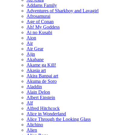
Addams Family
Adventures of Sharkboy and Lavagirl
Afrosamurai
Age of Conan
Ah! My Goddess
Ai no Kusabi
Aion
Air
Air Gear
Ajin
Akabane
Akame ga Kill!
Akasia art
Akira Banpai art
Akuma de Soro
Aladdin
Alain Delon
Albert Einstein
Alf
Alfred Hitchcock
Alice in Wonderland
Alice Through the Looking Glass
Alichino
Alien