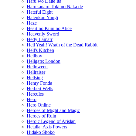
Haru wo Daite Ita
Harukanaru Toki no Naka de
Hateful Eight
Hatenkou Yuugi
Haze
Heart no Kuni no Alice
Heavenly Sword
Hedy Lamarr
Hell Yeah! Wrath of the Dead Rabbit
Hell's Kitchen
Hellboy
Hellgate: London
Helloween
Hellraiser
Hellsing
Henry Fonda
Herbert Wells
Hercules
Hero
Hero Online
Heroes of Might and Magic
Heroes of Ruin
Heroic Legend of Arislan
Hetalia: Axis Powers
Hidako Shoko