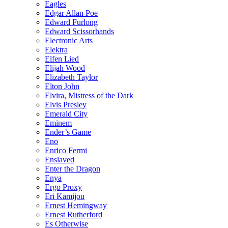
Eagles
Edgar Allan Poe
Edward Furlong
Edward Scissorhands
Electronic Arts
Elektra
Elfen Lied
Elijah Wood
Elizabeth Taylor
Elton John
Elvira, Mistress of the Dark
Elvis Presley
Emerald City
Eminem
Ender’s Game
Eno
Enrico Fermi
Enslaved
Enter the Dragon
Enya
Ergo Proxy
Eri Kamijou
Ernest Hemingway
Ernest Rutherford
Es Otherwise