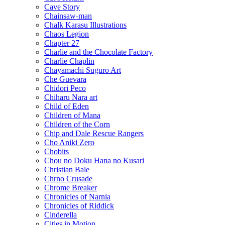
Cave Story
Chainsaw-man
Chalk Karasu Illustrations
Chaos Legion
Chapter 27
Charlie and the Chocolate Factory
Charlie Chaplin
Chayamachi Suguro Art
Che Guevara
Chidori Peco
Chiharu Nara art
Child of Eden
Children of Mana
Children of the Corn
Chip and Dale Rescue Rangers
Cho Aniki Zero
Chobits
Chou no Doku Hana no Kusari
Christian Bale
Chrno Crusade
Chrome Breaker
Chronicles of Narnia
Chronicles of Riddick
Cinderella
Cities in Motion