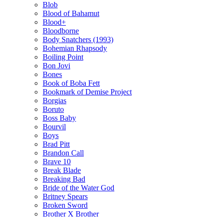
Blob
Blood of Bahamut
Blood+
Bloodborne
Body Snatchers (1993)
Bohemian Rhapsody
Boiling Point
Bon Jovi
Bones
Book of Boba Fett
Bookmark of Demise Project
Borgias
Boruto
Boss Baby
Bourvil
Boys
Brad Pitt
Brandon Call
Brave 10
Break Blade
Breaking Bad
Bride of the Water God
Britney Spears
Broken Sword
Brother X Brother