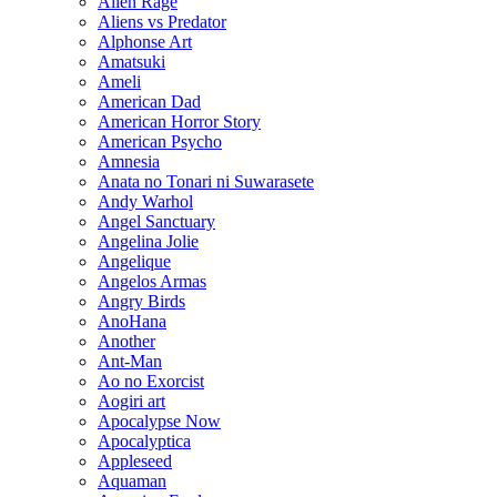
Alien Rage
Aliens vs Predator
Alphonse Art
Amatsuki
Ameli
American Dad
American Horror Story
American Psycho
Amnesia
Anata no Tonari ni Suwarasete
Andy Warhol
Angel Sanctuary
Angelina Jolie
Angelique
Angelos Armas
Angry Birds
AnoHana
Another
Ant-Man
Ao no Exorcist
Aogiri art
Apocalypse Now
Apocalyptica
Appleseed
Aquaman