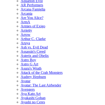
Aquarion Evol
AR Performers
Arcana Famiglia
Arcania
Are You Alice?
ArmA
Armies of Exigo
Arrietty
Arrow
Arthur C. Clarke
Aruya
Ash vs. Evil Dead
Assassin's Creed
Asterix and Obelix
Astro Boy
Astro G Art
Asura's Wrath
Attack of the Crab Monsters
Audrey Hepburn
Avatar
Avatar: The Last Airbender
Avengers
Aya Kato Art
Ayakashi Gohan
Ayashi no Ceres