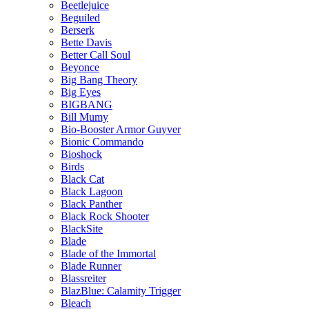
Beetlejuice
Beguiled
Berserk
Bette Davis
Better Call Soul
Beyonce
Big Bang Theory
Big Eyes
BIGBANG
Bill Mumy
Bio-Booster Armor Guyver
Bionic Commando
Bioshock
Birds
Black Cat
Black Lagoon
Black Panther
Black Rock Shooter
BlackSite
Blade
Blade of the Immortal
Blade Runner
Blassreiter
BlazBlue: Calamity Trigger
Bleach