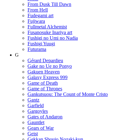
From Dusk Till Dawn
From Hell
Fudegami art
Fujiwara
Fullmetal Alchemist
Fusanosuke Inariya art
Fushigi no Umi no Nadia
Fushigi Yuugi
Futurama
G
Gérard Depardieu
Gake no Ue no Ponyo
Gakuen Heaven
Galaxy Express 999
Game of Death
Game of Thrones
Gankutsuou: The Count of Monte Cristo
Gantz
Garfield
Gargoyles
Gates of Andaron
Gauntlet
Gears of War
Geist
Gekkan Shoujo Nozaki-kun