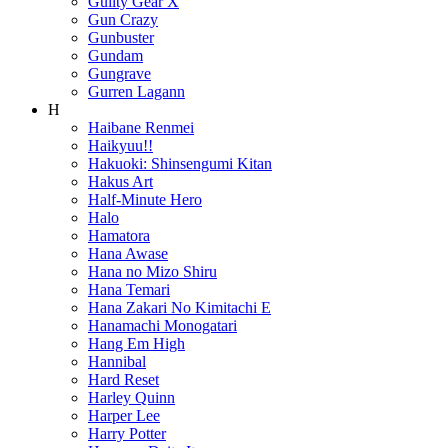
Guilty Gear X
Gun Crazy
Gunbuster
Gundam
Gungrave
Gurren Lagann
H
Haibane Renmei
Haikyuu!!
Hakuoki: Shinsengumi Kitan
Hakus Art
Half-Minute Hero
Halo
Hamatora
Hana Awase
Hana no Mizo Shiru
Hana Temari
Hana Zakari No Kimitachi E
Hanamachi Monogatari
Hang Em High
Hannibal
Hard Reset
Harley Quinn
Harper Lee
Harry Potter