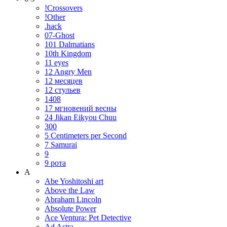
!Crossovers
!Other
.hack
07-Ghost
101 Dalmatians
10th Kingdom
11 eyes
12 Angry Men
12 месяцев
12 стульев
1408
17 мгновений весны
24 Jikan Eikyou Chuu
300
5 Centimeters per Second
7 Samurai
9
9 рота
A
Abe Yoshitoshi art
Above the Law
Abraham Lincoln
Absolute Power
Ace Ventura: Pet Detective
Ad Astra