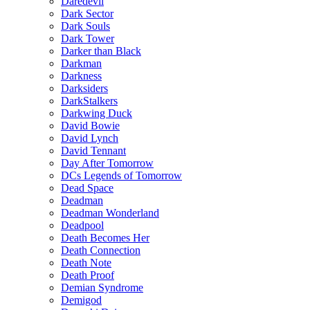
Daredevil
Dark Sector
Dark Souls
Dark Tower
Darker than Black
Darkman
Darkness
Darksiders
DarkStalkers
Darkwing Duck
David Bowie
David Lynch
David Tennant
Day After Tomorrow
DCs Legends of Tomorrow
Dead Space
Deadman
Deadman Wonderland
Deadpool
Death Becomes Her
Death Connection
Death Note
Death Proof
Demian Syndrome
Demigod