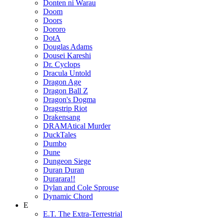
Donten ni Warau
Doom
Doors
Dororo
DotA
Douglas Adams
Dousei Kareshi
Dr. Cyclops
Dracula Untold
Dragon Age
Dragon Ball Z
Dragon's Dogma
Dragstrip Riot
Drakensang
DRAMAtical Murder
DuckTales
Dumbo
Dune
Dungeon Siege
Duran Duran
Durarara!!
Dylan and Cole Sprouse
Dynamic Chord
E
E.T. The Extra-Terrestrial