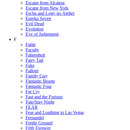
Escape from Alcatraz
Escape from New York
Escha and Logy no Atelier
Eureka Seven
Evil Dead
Evolution
Eye of Judgement
F
Fable
Faculty
Fahrenheit
Fairy Tail
Fake
Fallout
Family Guy
Fantastic Beasts
Fantastic Four
Far Cry
Fast and the Furious
Fate/Stay Night
FEAR
Fear and Loathing in Las Vegas
Fernandel
Fertile Ground
Fifth Element