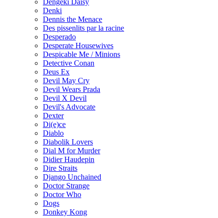
Dengeki Daisy
Denki
Dennis the Menace
Des pissenlits par la racine
Desperado
Desperate Housewives
Despicable Me / Minions
Detective Conan
Deus Ex
Devil May Cry
Devil Wears Prada
Devil X Devil
Devil's Advocate
Dexter
Di(e)ce
Diablo
Diabolik Lovers
Dial M for Murder
Didier Haudepin
Dire Straits
Django Unchained
Doctor Strange
Doctor Who
Dogs
Donkey Kong