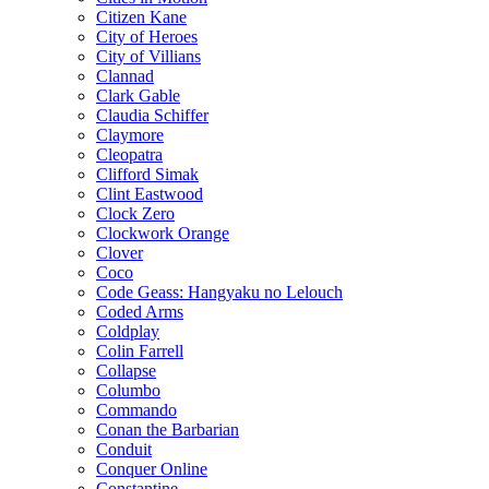
Citizen Kane
City of Heroes
City of Villians
Clannad
Clark Gable
Claudia Schiffer
Claymore
Cleopatra
Clifford Simak
Clint Eastwood
Clock Zero
Clockwork Orange
Clover
Coco
Code Geass: Hangyaku no Lelouch
Coded Arms
Coldplay
Colin Farrell
Collapse
Columbo
Commando
Conan the Barbarian
Conduit
Conquer Online
Constantine