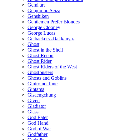
Gemi art
Genjuu no Seiza
Genshiken
Gentlemen Prefer Blondes
George Clooney
George Lucas
Getbackers -Dakkanya-
Ghost
Ghost in the Shell
Ghost Recon
Ghost Rider
Ghost Riders of the West
Ghostbusters
Ghosts and Goblins
Giniro no Tane
Gintama
Gisaengchung
Given
Gladiator
Glass
God Eater
God Hand
God of War
Godfather
Godzilla