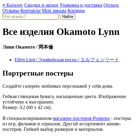
≡ Каталог
Скидки и акции
Упаковка и доставка
Оплата
Отзывы
Контакты
Мои заказы
Корзина
Все изделия
Okamoto Lynn
Линн Окамото / 岡本倫
Elfen Lied / Эльфийская песнь / エルフェンリート
Портретные постеры
Создайте галерею любимых персонажей у себя дома.
Гибкая глянцевая бумага, насыщенные цвета. Изображение
устойчиво к выгоранию.
Размер: А2 (60 х 42 см).
В специализированном
магазине постеров Posterior
- постеры
из игр, фильмов и сериалов. Другой ассортимент аниме-
постеров. Гибкий выбор размеров и материалов.