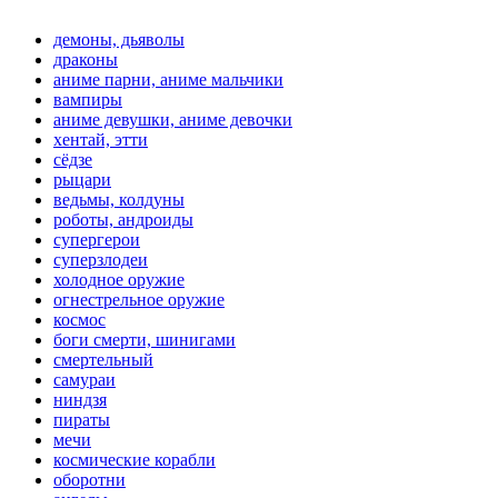
демоны, дьяволы
драконы
аниме парни, аниме мальчики
вампиры
аниме девушки, аниме девочки
хентай, этти
сёдзе
рыцари
ведьмы, колдуны
роботы, андроиды
супергерои
суперзлодеи
холодное оружие
огнестрельное оружие
космос
боги смерти, шинигами
смертельный
самураи
ниндзя
пираты
мечи
космические корабли
оборотни