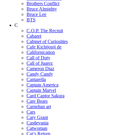
Brothers Conflict
Bruce Almighty
Bruce Lee
BTS
C
C.O.P. The Recruit
Cabaret
Cabinet of Curiosities
Cafe Kichijouji de
Californication
Call of Duty
Call of Juarez
Cameron Diaz
Candy Candy
Cantarella
Captain America
Captain Marvel
Card Captor Sakura
Care Bears
Carnelian art
Cars
Cary Grant
Castlevania
Catwoman
Cat’s Return