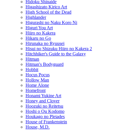
Hidoku Shinaide
Higashizato Kirico Art
High School of the Dead
Highlander
Higurashi no Naku Koro Ni
Higuri You Art
Hiiro no Kakera
Hikaru no Go
Hirunaka no Ryuusei
Hisui no Shizuku Hiiro no Kakera 2
Hitchhiker's Guide to the Galaxy
Hitman
Hitman's Bodyguard
Hobbit
Hocus Pocus
Hollow Man
Home Alone
Homefront
Honami Yukine Art
Honey and Clover
Hoozuki no Reitetsu
Hoshi o Ou Kodomo
Houkago no Pleiades
House of Frankenstein
House, M.D.