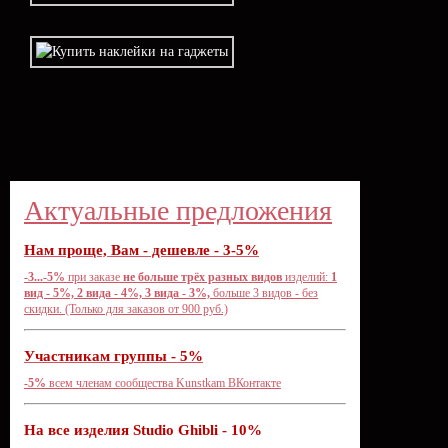
Актуальные предложения
Нам проще, Вам - дешевле - 3-5%
-3...-5%
при заказе
не больше трёх разных видов
изделий:
1
вид - 5%, 2 вида - 4%, 3 вида - 3%,
больше 3 видов - без
скидки. (Только для заказов от 900 руб.)
Участникам группы - 5%
-5%
всем членам сообщества
Kunstkam ВКонтакте
На все изделия Studio Ghibli - 10%