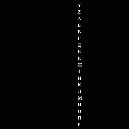
Y
Z
А
Б
В
Г
Д
Е
Ё
Ж
З
И
К
Л
М
Н
О
П
Р