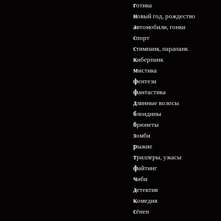
готика
новый год, рождество
автомобили, гонки
спорт
стимпанк, парапанк
киберпанк
мистика
фентези
фантастика
длинные волосы
блондины
брюнеты
зомби
рыжие
триллеры, ужасы
файтинг
чиби
детектив
комедия
сёнен