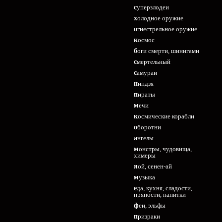
суперзлодеи
холодное оружие
огнестрельное оружие
космос
боги смерти, шинигами
смертельный
самураи
ниндзя
пираты
мечи
космические корабли
оборотни
ангелы
монстры, чудовища,
химеры
яой, сенен-ай
музыка
еда, кухня, сладости,
пряности, напитки
феи, эльфы
призраки