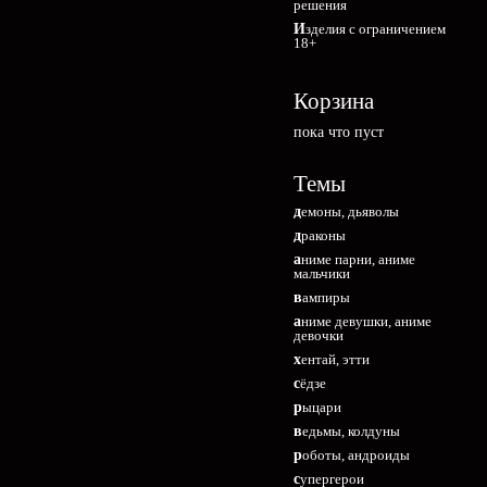
решения
Изделия с ограничением
18+
Корзина
пока что пуст
Темы
демоны, дьяволы
драконы
аниме парни, аниме
мальчики
вампиры
аниме девушки, аниме
девочки
хентай, этти
сёдзе
рыцари
ведьмы, колдуны
роботы, андроиды
супергерои