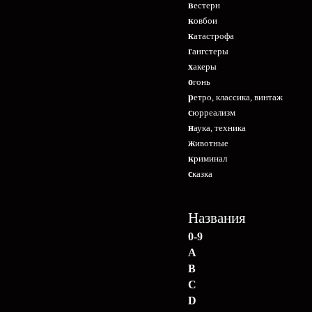
вестерн
ковбои
катастрофа
гангстеры
хакеры
огонь
ретро, классика, винтаж
сюрреализм
наука, техника
животные
криминал
сказка
Названия
0-9
A
B
C
D