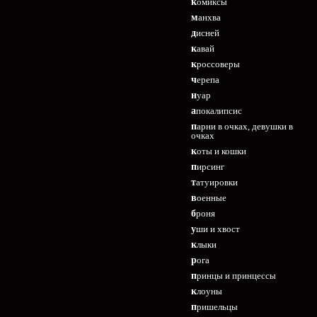
комиксы
манхва
дисней
кавай
кроссоверы
черепа
нуар
апокалипсис
парни в очках, девушки в
очках
коты и кошки
пирсинг
татуировки
военные
броня
уши и хвост
клыки
рога
принцы и принцессы
клоуны
пришельцы