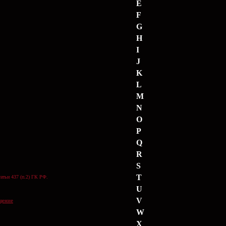
E
F
G
H
I
J
K
L
M
N
O
P
Q
R
S
T
атьи 437 (п.2) ГК РФ.
U
V
щение
W
X