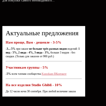
для покупки самого необходимого...
Актуальные предложения
Нам проще, Вам - дешевле - 3-5%
-3...-5%
при заказе
не больше трёх разных видов
изделий:
1
вид - 5%, 2 вида - 4%, 3 вида - 3%,
больше 3 видов - без
скидки. (Только для заказов от 900 руб.)
Участникам группы - 5%
-5%
всем членам сообщества
Kunstkam ВКонтакте
На все изделия Studio Ghibli - 10%
До 12 часов ночи 30 сентября. При любой величине заказа