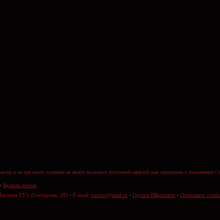
актер и ни при каких условиях не может являеться публичной офертой (как определено в положениях Ст
•
Купить оптом
Магазин ТУЗ (Гончарова, 28) • E-mail:
verfurt@mail.ru
•
Группа ВКонтакте
•
Отправить сооб