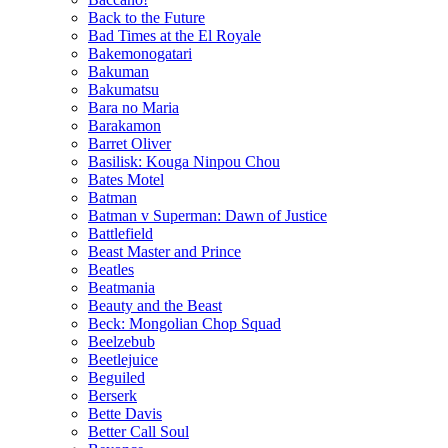
Back to the Future
Bad Times at the El Royale
Bakemonogatari
Bakuman
Bakumatsu
Bara no Maria
Barakamon
Barret Oliver
Basilisk: Kouga Ninpou Chou
Bates Motel
Batman
Batman v Superman: Dawn of Justice
Battlefield
Beast Master and Prince
Beatles
Beatmania
Beauty and the Beast
Beck: Mongolian Chop Squad
Beelzebub
Beetlejuice
Beguiled
Berserk
Bette Davis
Better Call Soul