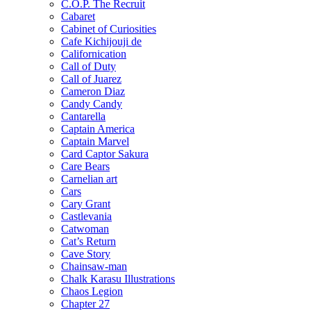
C.O.P. The Recruit
Cabaret
Cabinet of Curiosities
Cafe Kichijouji de
Californication
Call of Duty
Call of Juarez
Cameron Diaz
Candy Candy
Cantarella
Captain America
Captain Marvel
Card Captor Sakura
Care Bears
Carnelian art
Cars
Cary Grant
Castlevania
Catwoman
Cat’s Return
Cave Story
Chainsaw-man
Chalk Karasu Illustrations
Chaos Legion
Chapter 27