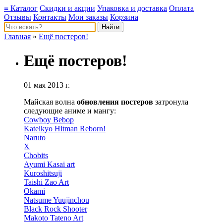
≡ Каталог
Скидки и акции
Упаковка и доставка
Оплата
Отзывы
Контакты
Мои заказы
Корзина
Главная
»
Ещё постеров!
Ещё постеров!
01 мая 2013 г.
Майская волна
обновления постеров
затронула
следующие аниме и мангу:
Cowboy Bebop
Kateikyo Hitman Reborn!
Naruto
X
Chobits
Ayumi Kasai art
Kuroshitsuji
Taishi Zao Art
Okami
Natsume Yuujinchou
Black Rock Shooter
Makoto Tateno Art