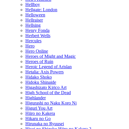
Hellboy
Hellgate: London
Helloween
Hellraiser
Hellsing
Henry Fonda
Herbert Wells
Hercules
Hero
Hero Online
Heroes of Might and Magic
Heroes of Ruin
Heroic Legend of Arislan
Hetalia: Axis Powers
Hidako Shoko
Hidoku Shinaide
Higashizato Kirico Art
High School of the Dead
Highlander
Higurashi no Naku Koro Ni
Higuri You Art
Hiiro no Kakera
Hikaru no Go
Hirunaka no Ryuusei
Hisui no Shizuku Hiiro no Kakera 2