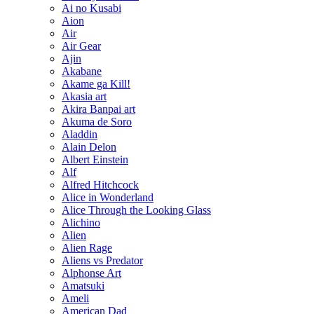
Ai no Kusabi
Aion
Air
Air Gear
Ajin
Akabane
Akame ga Kill!
Akasia art
Akira Banpai art
Akuma de Soro
Aladdin
Alain Delon
Albert Einstein
Alf
Alfred Hitchcock
Alice in Wonderland
Alice Through the Looking Glass
Alichino
Alien
Alien Rage
Aliens vs Predator
Alphonse Art
Amatsuki
Ameli
American Dad