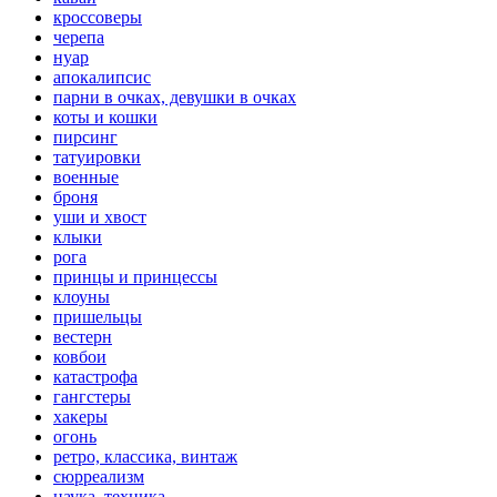
кроссоверы
черепа
нуар
апокалипсис
парни в очках, девушки в очках
коты и кошки
пирсинг
татуировки
военные
броня
уши и хвост
клыки
рога
принцы и принцессы
клоуны
пришельцы
вестерн
ковбои
катастрофа
гангстеры
хакеры
огонь
ретро, классика, винтаж
сюрреализм
наука, техника