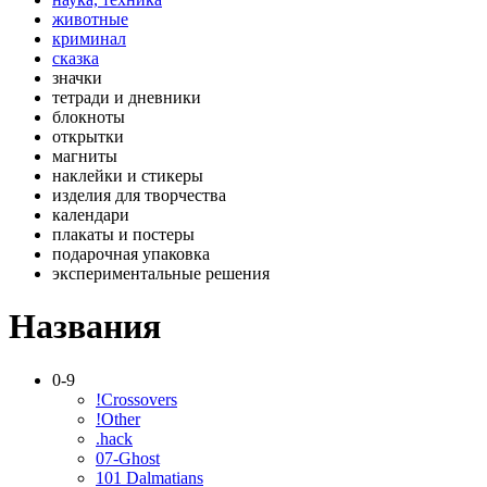
животные
криминал
сказка
значки
тетради и дневники
блокноты
открытки
магниты
наклейки и стикеры
изделия для творчества
календари
плакаты и постеры
подарочная упаковка
экспериментальные решения
Названия
0-9
!Crossovers
!Other
.hack
07-Ghost
101 Dalmatians