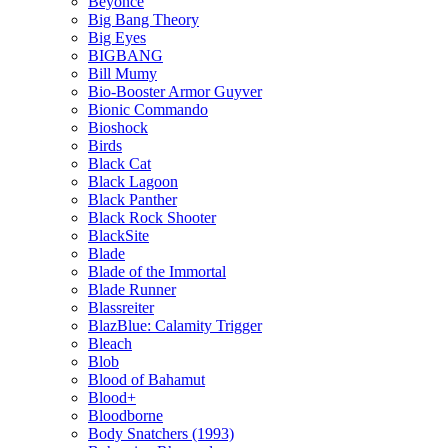
Beyonce
Big Bang Theory
Big Eyes
BIGBANG
Bill Mumy
Bio-Booster Armor Guyver
Bionic Commando
Bioshock
Birds
Black Cat
Black Lagoon
Black Panther
Black Rock Shooter
BlackSite
Blade
Blade of the Immortal
Blade Runner
Blassreiter
BlazBlue: Calamity Trigger
Bleach
Blob
Blood of Bahamut
Blood+
Bloodborne
Body Snatchers (1993)