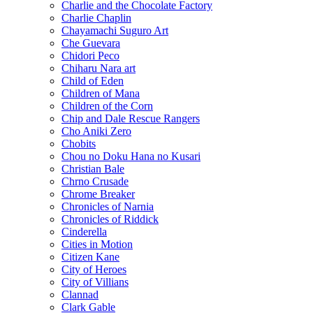
Charlie and the Chocolate Factory
Charlie Chaplin
Chayamachi Suguro Art
Che Guevara
Chidori Peco
Chiharu Nara art
Child of Eden
Children of Mana
Children of the Corn
Chip and Dale Rescue Rangers
Cho Aniki Zero
Chobits
Chou no Doku Hana no Kusari
Christian Bale
Chrno Crusade
Chrome Breaker
Chronicles of Narnia
Chronicles of Riddick
Cinderella
Cities in Motion
Citizen Kane
City of Heroes
City of Villians
Clannad
Clark Gable