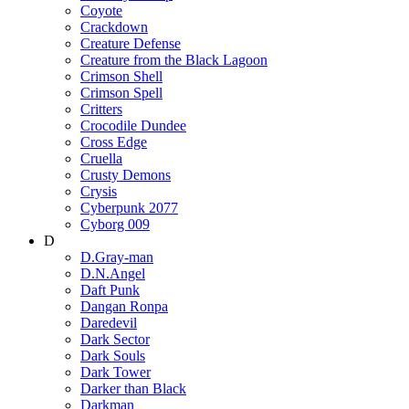
Coyote
Crackdown
Creature Defense
Creature from the Black Lagoon
Crimson Shell
Crimson Spell
Critters
Crocodile Dundee
Cross Edge
Cruella
Crusty Demons
Crysis
Cyberpunk 2077
Cyborg 009
D
D.Gray-man
D.N.Angel
Daft Punk
Dangan Ronpa
Daredevil
Dark Sector
Dark Souls
Dark Tower
Darker than Black
Darkman