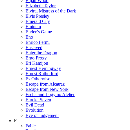
Elijah Wood
Elizabeth Taylor
Elvira, Mistress of the Dark
Elvis Presley
Emerald City
Eminem
Ender’s Game
Eno
Enrico Fermi
Enslaved
Enter the Dragon
Ergo Proxy
Eri Kamijou
Ernest Hemingway
Ernest Rutherford
Es Otherwise
Escape from Alcatraz
Escape from New York
Escha and Logy no Atelier
Eureka Seven
Evil Dead
Evolution
Eye of Judgement
F
Fable