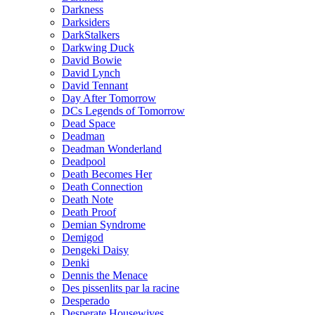
Darkness
Darksiders
DarkStalkers
Darkwing Duck
David Bowie
David Lynch
David Tennant
Day After Tomorrow
DCs Legends of Tomorrow
Dead Space
Deadman
Deadman Wonderland
Deadpool
Death Becomes Her
Death Connection
Death Note
Death Proof
Demian Syndrome
Demigod
Dengeki Daisy
Denki
Dennis the Menace
Des pissenlits par la racine
Desperado
Desperate Housewives