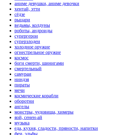
аниме девушки, аниме девочки
хентай, этти
сёдзе
рыцари
ведьмы, колдуны
роботы, андроиды
супергерои
суперзлодеи
холодное оружие
огнестрельное оружие
космос
боги смерти, шинигами
смертельный
самураи
ниндзя
пираты
мечи
космические корабли
оборотни
ангелы
монстры, чудовища, химеры
яой, сенен-ай
музыка
еда, кухня, сладости, пряности, напитки
феи, эльфы