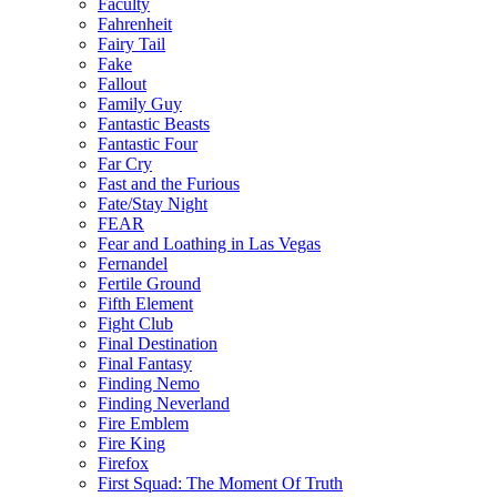
Faculty
Fahrenheit
Fairy Tail
Fake
Fallout
Family Guy
Fantastic Beasts
Fantastic Four
Far Cry
Fast and the Furious
Fate/Stay Night
FEAR
Fear and Loathing in Las Vegas
Fernandel
Fertile Ground
Fifth Element
Fight Club
Final Destination
Final Fantasy
Finding Nemo
Finding Neverland
Fire Emblem
Fire King
Firefox
First Squad: The Moment Of Truth