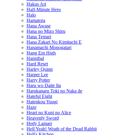
Hakus Art
Half-Minute Hero
Halo
Hamatora
Hana Awase
Hana no Mizo Shiru
Hana Temari
Hana Zakari No Kimitachi E
Hanamachi Monogatari
Hang Em High
Hannibal
Hard Reset
Harley Quinn
Harper Lee
Harry Potter
Haru wo Daite Ita
Harukanaru Toki no Naka de
Hateful Eight
Hatenkou Yuugi
Haze
Heart no Kuni no Alice
Heavenly Sword
Hedy Lamarr
Hell Yeah! Wrath of the Dead Rabbit
Hell's Kitchen