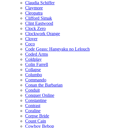
Claudia Schiffer
Claymore
Cleopatra
Clifford Simak
Clint Eastwood
Clock Zero
Clockwork Orange
Clover
Coco
Code Geass: Hangyaku no Lelouch
Coded Arms
Coldplay
Colin Farrell
Collapse
Columbo
Commando
Conan the Barbarian
Conduit
Conquer Online
Constantine
Contrast
Coraline
Corpse Bride
Count Cain
Cowboy Bebop