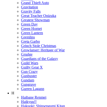
Grand Thieft Auto
Gravitation
Gravity Falls
Great Teacher Onizuka
Greatest Showman
Green Day
Green Hornet
Green Lantern
Gremlins
Greta Garbo
Grinch Stole Christmas
Growlanser: Heritage of War
Grudge
Guardians of the Galaxy
Guild Wars
Guilty Gear X
Gun Crazy
Gunbuster
Gundam
Gungrave
Gurren Lagann
H
Haibane Renmei
Haikyuu!!
Hakuoki: Shinsengumi Kitan