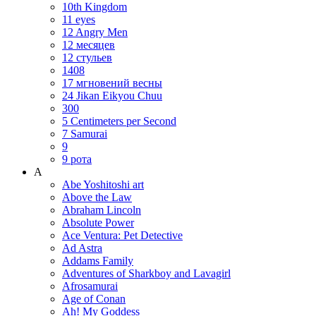
10th Kingdom
11 eyes
12 Angry Men
12 месяцев
12 стульев
1408
17 мгновений весны
24 Jikan Eikyou Chuu
300
5 Centimeters per Second
7 Samurai
9
9 рота
A
Abe Yoshitoshi art
Above the Law
Abraham Lincoln
Absolute Power
Ace Ventura: Pet Detective
Ad Astra
Addams Family
Adventures of Sharkboy and Lavagirl
Afrosamurai
Age of Conan
Ah! My Goddess