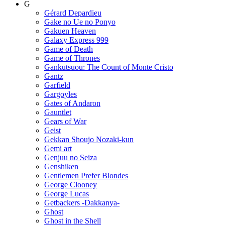
G
Gérard Depardieu
Gake no Ue no Ponyo
Gakuen Heaven
Galaxy Express 999
Game of Death
Game of Thrones
Gankutsuou: The Count of Monte Cristo
Gantz
Garfield
Gargoyles
Gates of Andaron
Gauntlet
Gears of War
Geist
Gekkan Shoujo Nozaki-kun
Gemi art
Genjuu no Seiza
Genshiken
Gentlemen Prefer Blondes
George Clooney
George Lucas
Getbackers -Dakkanya-
Ghost
Ghost in the Shell