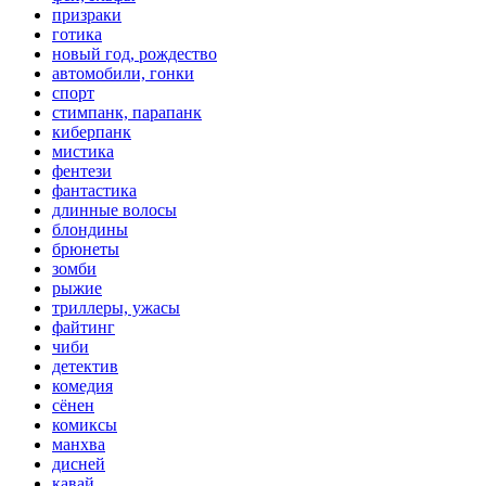
призраки
готика
новый год, рождество
автомобили, гонки
спорт
стимпанк, парапанк
киберпанк
мистика
фентези
фантастика
длинные волосы
блондины
брюнеты
зомби
рыжие
триллеры, ужасы
файтинг
чиби
детектив
комедия
сёнен
комиксы
манхва
дисней
кавай