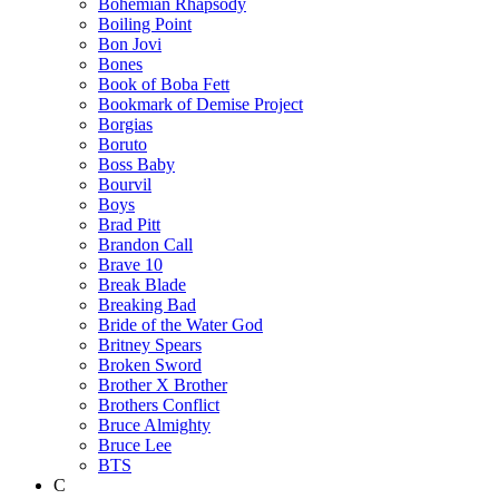
Bohemian Rhapsody
Boiling Point
Bon Jovi
Bones
Book of Boba Fett
Bookmark of Demise Project
Borgias
Boruto
Boss Baby
Bourvil
Boys
Brad Pitt
Brandon Call
Brave 10
Break Blade
Breaking Bad
Bride of the Water God
Britney Spears
Broken Sword
Brother X Brother
Brothers Conflict
Bruce Almighty
Bruce Lee
BTS
C