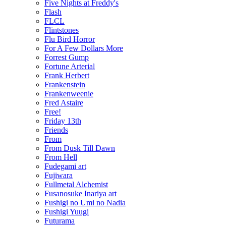
Five Nights at Freddy's
Flash
FLCL
Flintstones
Flu Bird Horror
For A Few Dollars More
Forrest Gump
Fortune Arterial
Frank Herbert
Frankenstein
Frankenweenie
Fred Astaire
Free!
Friday 13th
Friends
From
From Dusk Till Dawn
From Hell
Fudegami art
Fujiwara
Fullmetal Alchemist
Fusanosuke Inariya art
Fushigi no Umi no Nadia
Fushigi Yuugi
Futurama