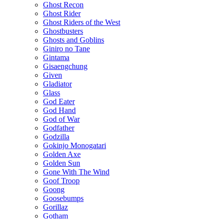
Ghost Recon
Ghost Rider
Ghost Riders of the West
Ghostbusters
Ghosts and Goblins
Giniro no Tane
Gintama
Gisaengchung
Given
Gladiator
Glass
God Eater
God Hand
God of War
Godfather
Godzilla
Gokinjo Monogatari
Golden Axe
Golden Sun
Gone With The Wind
Goof Troop
Goong
Goosebumps
Gorillaz
Gotham