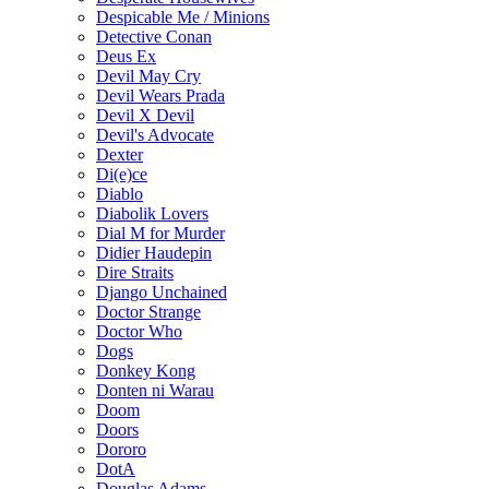
Despicable Me / Minions
Detective Conan
Deus Ex
Devil May Cry
Devil Wears Prada
Devil X Devil
Devil's Advocate
Dexter
Di(e)ce
Diablo
Diabolik Lovers
Dial M for Murder
Didier Haudepin
Dire Straits
Django Unchained
Doctor Strange
Doctor Who
Dogs
Donkey Kong
Donten ni Warau
Doom
Doors
Dororo
DotA
Douglas Adams