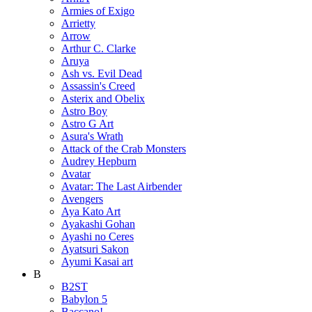
Armies of Exigo
Arrietty
Arrow
Arthur C. Clarke
Aruya
Ash vs. Evil Dead
Assassin's Creed
Asterix and Obelix
Astro Boy
Astro G Art
Asura's Wrath
Attack of the Crab Monsters
Audrey Hepburn
Avatar
Avatar: The Last Airbender
Avengers
Aya Kato Art
Ayakashi Gohan
Ayashi no Ceres
Ayatsuri Sakon
Ayumi Kasai art
B
B2ST
Babylon 5
Baccano!