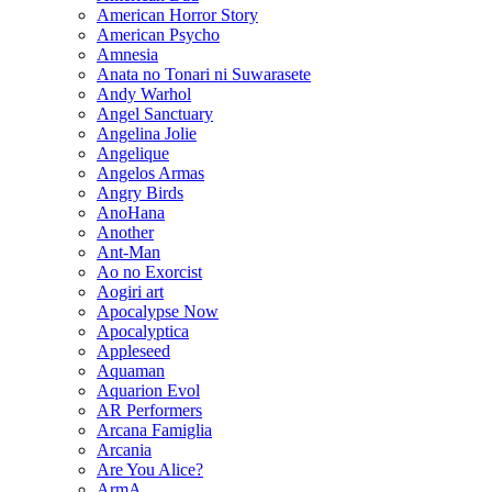
American Horror Story
American Psycho
Amnesia
Anata no Tonari ni Suwarasete
Andy Warhol
Angel Sanctuary
Angelina Jolie
Angelique
Angelos Armas
Angry Birds
AnoHana
Another
Ant-Man
Ao no Exorcist
Aogiri art
Apocalypse Now
Apocalyptica
Appleseed
Aquaman
Aquarion Evol
AR Performers
Arcana Famiglia
Arcania
Are You Alice?
ArmA