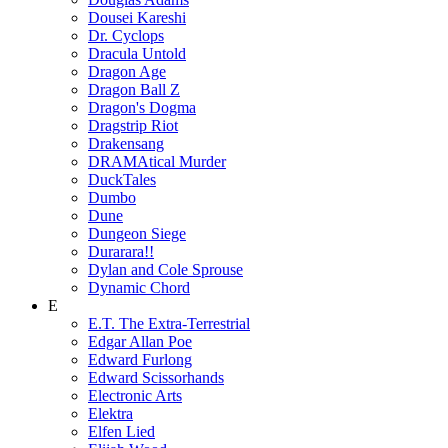
Dousei Kareshi
Dr. Cyclops
Dracula Untold
Dragon Age
Dragon Ball Z
Dragon's Dogma
Dragstrip Riot
Drakensang
DRAMAtical Murder
DuckTales
Dumbo
Dune
Dungeon Siege
Durarara!!
Dylan and Cole Sprouse
Dynamic Chord
E
E.T. The Extra-Terrestrial
Edgar Allan Poe
Edward Furlong
Edward Scissorhands
Electronic Arts
Elektra
Elfen Lied