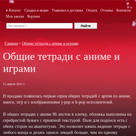
≡ Каталог
Скидки и акции
Упаковка и доставка
Оплата
Отзывы
Контакты
Мои заказы
Корзина
Главная
»
Общие тетради с аниме и играми
Общие тетради с аниме и
играми
15 апреля 2011 г.
В продаже появилась первая серия общих тетрадей с артом из аниме,
манги, игр и с изображениями j-pop и k-pop исполнителей.
В общих тетрадях с аниме 96 листов в клетку, обложка выполнена на
серебристой бумаге с приятной текстурой. Поле для подписи есть с
обеих сторон на авантитулах. Это позволит начать ведение тетради с
любого конца и делать записи лекций больше, чем по одному