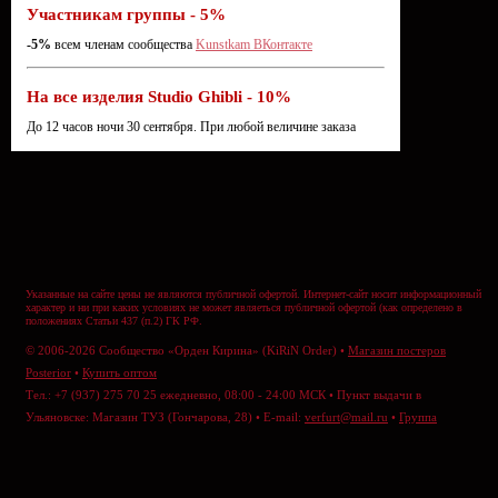
Участникам группы - 5%
-5%
всем членам сообщества
Kunstkam ВКонтакте
На все изделия Studio Ghibli - 10%
До 12 часов ночи 30 сентября. При любой величине заказа
Указанные на сайте цены не являются публичной офертой. Интернет-сайт носит информационный
характер и ни при каких условиях не может являеться публичной офертой (как определено в
положениях Статьи 437 (п.2) ГК РФ.
© 2006-2026 Сообщество «Орден Кирина» (KiRiN Order) •
Магазин постеров
Posterior
•
Купить оптом
Тел.: +7 (937) 275 70 25 ежедневно, 08:00 - 24:00 МСК • Пункт выдачи в
Ульяновске: Магазин ТУЗ (Гончарова, 28) • E-mail:
verfurt@mail.ru
•
Группа
ВКонтакте
•
Отправить сообщение