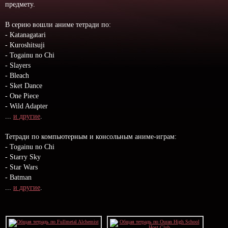
предмету.
В серию вошли аниме тетради по:
- Katanagatari
- Kuroshitsuji
- Togainu no Chi
- Slayers
- Bleach
- Sket Dance
- One Piece
- Wild Adapter
...
и другие
.
Тетради по компьютерным и консольным аниме-играм:
- Togainu no Chi
- Starry Sky
- Star Wars
- Batman
...
и другие
.